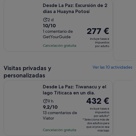
Se abre en
Desde La Paz: Excursión de 2 días a Huayna Potosí
Lago Titica
actual
Desde La Paz: Excursión de 2
es
días a Huayna Potosí
de
La
2 d
39 €
10.0
10/10
duración
El
277 €
por
sobre
1 comentario de
de
precio
adulto
GetYourGuide
10
la
incluye tasas e
es
impuestos
con
actividad
Cancelación gratuita
por adulto
de
1
es
277 €
comentario
de
por
2 días
adulto
Visitas privadas y
Ver las 10 actividades
personalizadas
Se abre e
Desde La Paz: Tiwanacu y el lago Titicaca en un día.
Escapada p
Desde La Paz: Tiwanacu y el
lago Titicaca en un día.
El
432 €
La
9 h
precio
9.2
9,2/10
duración
incluye tasas e
es
sobre
13 comentarios de
impuestos
de
por adulto*
de
Viator
10
la
* Selecciona más de
432 €
dos adultos para
con
actividad
que el precio sea
Cancelación gratuita
por
más bajo
13
es