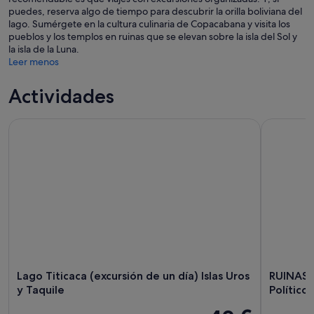
puedes, reserva algo de tiempo para descubrir la orilla boliviana del
lago. Sumérgete en la cultura culinaria de Copacabana y visita los
pueblos y los templos en ruinas que se elevan sobre la isla del Sol y
la isla de la Luna.
Leer menos
Actividades
Lago Titicaca (excursión de un día) Islas Uros y Taquile
RUINAS DE 
Lago Titicaca (excursión de un día) Islas Uros
RUINAS D
y Taquile
Político