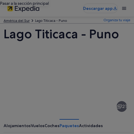
Pasar a la sección principal
Descargar app
Organiza tu viaje
América del Sur
Lago Titicaca - Puno
Lago Titicaca - Puno
Fotos
de
Lago
21
Titicaca
-
Puno
Alojamientos
Vuelos
Coches
Paquetes
Actividades