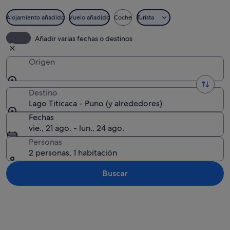
Alojamiento añadido
Vuelo añadido
Coche
Turista
Paisaje costero con una escalera de pie
Añadir varias fechas o destinos
Origen
Destino
Lago Titicaca - Puno (y alrededores)
Fechas
vie., 21 ago. - lun., 24 ago.
Personas
2 personas, 1 habitación
Buscar
Ver mapa