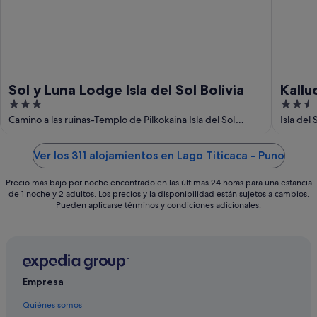
9
ago
Sol y Luna Lodge Isla del Sol Bolivia
Kallu
3
2.5
Titic
out
out
Camino a las ruinas-Templo de Pilkokaina Isla del Sol
Isla del
Departamento de La Paz
Departa
of
of
5
5
Ver los 311 alojamientos en Lago Titicaca - Puno
Precio más bajo por noche encontrado en las últimas 24 horas para una estancia
de 1 noche y 2 adultos. Los precios y la disponibilidad están sujetos a cambios.
Pueden aplicarse términos y condiciones adicionales.
Empresa
Quiénes somos