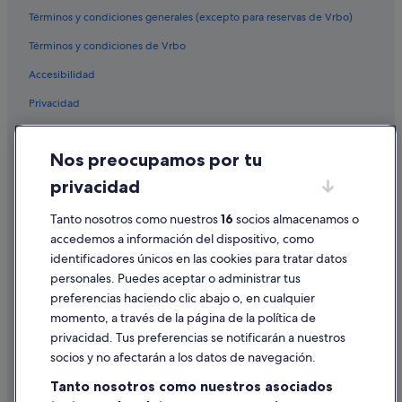
Términos y condiciones generales (excepto para reservas de Vrbo)
Términos y condiciones de Vrbo
Accesibilidad
Privacidad
Cookies
Nos preocupamos por tu
Condiciones de uso
privacidad
Información legal/contacto
Tanto nosotros como nuestros
16
socios almacenamos o
Pautas sobre el contenido y cómo denunciar contenido
accedemos a información del dispositivo, como
identificadores únicos en las cookies para tratar datos
Ayuda
personales. Puedes aceptar o administrar tus
Ayuda
preferencias haciendo clic abajo o, en cualquier
momento, a través de la página de la política de
Cancelar un vuelo
privacidad. Tus preferencias se notificarán a nuestros
Cancelar una reserva de hotel o de un alquiler vacacional
socios y no afectarán a los datos de navegación.
Plazos de reembolso
Tanto nosotros como nuestros asociados