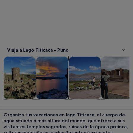
Viaja a Lago Titicaca - Puno
Se abre en una pestaña nue
Se abre en una pesta
Se abr
Visitas guiadas y excursiones de un día
Historia y cultura
Aventuras y al aire libre
Visitas privada
Visitas guiadas
Historia y
Aventuras y al
Visitas
y excursiones
cultura
aire libre
privadas y
Organiza tus vacaciones en lago Titicaca, el cuerpo de
de un día
personalizada
agua situado a más altura del mundo, que ofrece a sus
visitantes templos sagrados, ruinas de la época preinca,
culturas montañosas e islas flotantes fascinantes.