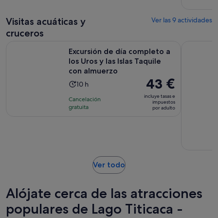
adulto*
comentarios
de
9 horas
Visitas acuáticas y
Ver las 9 actividades
cruceros
Excursión de día completo a los Uros y las Islas Taquile con
Excursión 
Excursión de día completo a
los Uros y las Islas Taquile
con almuerzo
El
43 €
La
10 h
precio
duración
incluye tasas e
Cancelación
es
impuestos
de
gratuita
por adulto
de
la
43 €
actividad
por
es
adulto
de
10 horas
Se
Ver todo
abre
en
Alójate cerca de las atracciones
una
pestaña
populares de Lago Titicaca -
nueva