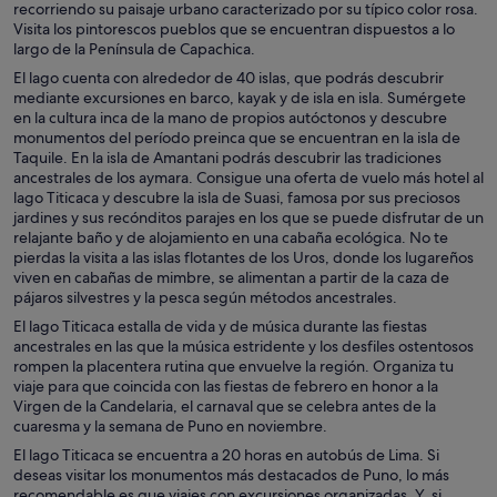
recorriendo su paisaje urbano caracterizado por su típico color rosa.
Visita los pintorescos pueblos que se encuentran dispuestos a lo
largo de la Península de Capachica.
El lago cuenta con alrededor de 40 islas, que podrás descubrir
mediante excursiones en barco, kayak y de isla en isla. Sumérgete
en la cultura inca de la mano de propios autóctonos y descubre
monumentos del período preinca que se encuentran en la isla de
Taquile. En la isla de Amantani podrás descubrir las tradiciones
ancestrales de los aymara. Consigue una oferta de vuelo más hotel al
lago Titicaca y descubre la isla de Suasi, famosa por sus preciosos
jardines y sus recónditos parajes en los que se puede disfrutar de un
relajante baño y de alojamiento en una cabaña ecológica. No te
pierdas la visita a las islas flotantes de los Uros, donde los lugareños
viven en cabañas de mimbre, se alimentan a partir de la caza de
pájaros silvestres y la pesca según métodos ancestrales.
El lago Titicaca estalla de vida y de música durante las fiestas
ancestrales en las que la música estridente y los desfiles ostentosos
rompen la placentera rutina que envuelve la región. Organiza tu
viaje para que coincida con las fiestas de febrero en honor a la
Virgen de la Candelaria, el carnaval que se celebra antes de la
cuaresma y la semana de Puno en noviembre.
El lago Titicaca se encuentra a 20 horas en autobús de Lima. Si
deseas visitar los monumentos más destacados de Puno, lo más
recomendable es que viajes con excursiones organizadas. Y, si