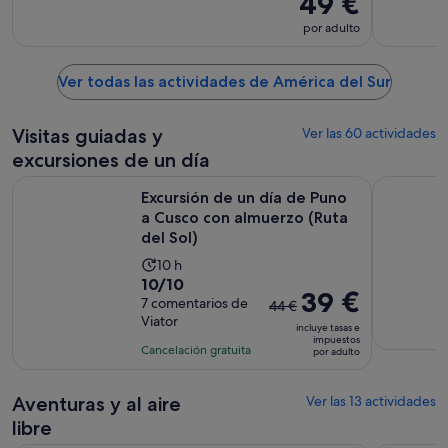
49 €
por adulto
Ver todas las actividades de América del Sur
Visitas guiadas y
Ver las 60 actividades
excursiones de un día
Excursión de un día de Puno a Cusco con almuerzo (Ruta del
Lago Titica
Excursión de un día de Puno
a Cusco con almuerzo (Ruta
del Sol)
La
10 h
10.0
10/10
duración
El
39 €
sobre
7 comentarios de
de
44 €
precio
Viator
10
la
incluye tasas e
anterior
impuestos
con
actividad
Cancelación gratuita
por adulto
era
7
es
de
comentarios
de
44 €
Aventuras y al aire
Ver las 13 actividades
10 horas
y
libre
el