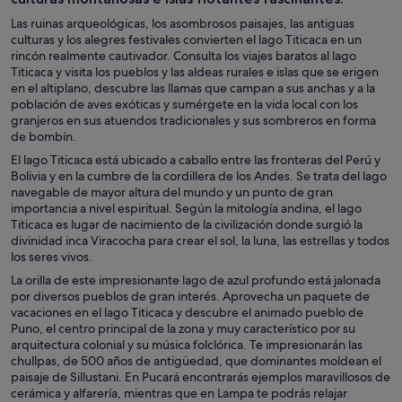
Las ruinas arqueológicas, los asombrosos paisajes, las antiguas
culturas y los alegres festivales convierten el lago Titicaca en un
rincón realmente cautivador. Consulta los viajes baratos al lago
Titicaca y visita los pueblos y las aldeas rurales e islas que se erigen
en el altiplano, descubre las llamas que campan a sus anchas y a la
población de aves exóticas y sumérgete en la vida local con los
granjeros en sus atuendos tradicionales y sus sombreros en forma
de bombín.
El lago Titicaca está ubicado a caballo entre las fronteras del Perú y
Bolivia y en la cumbre de la cordillera de los Andes. Se trata del lago
navegable de mayor altura del mundo y un punto de gran
importancia a nivel espiritual. Según la mitología andina, el lago
Titicaca es lugar de nacimiento de la civilización donde surgió la
divinidad inca Viracocha para crear el sol, la luna, las estrellas y todos
los seres vivos.
La orilla de este impresionante lago de azul profundo está jalonada
por diversos pueblos de gran interés. Aprovecha un paquete de
vacaciones en el lago Titicaca y descubre el animado pueblo de
Puno, el centro principal de la zona y muy característico por su
arquitectura colonial y su música folclórica. Te impresionarán las
chullpas, de 500 años de antigüedad, que dominantes moldean el
paisaje de Sillustani. En Pucará encontrarás ejemplos maravillosos de
cerámica y alfarería, mientras que en Lampa te podrás relajar