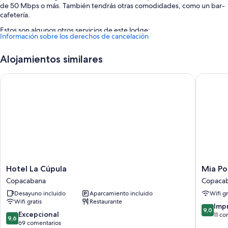
de 50 Mbps o más. También tendrás otras comodidades, como un bar-
cafetería.
Estos son algunos otros servicios de este lodge:
Información sobre los derechos de cancelación
Un servicio de recepción las 24 horas y espacios sin humos
Alojamientos similares
Características de la habitación
Todas las habitaciones en Sol y Luna Lodge Isla del Sol Bolivia ofrecen
Hotel La Cúpula
Mia Pos
comodidades que incluyen wifi gratis, además de habitaciones
insonorizadas.
Hotel
Mia
Hotel La Cúpula
Mia P
La
Posada
Copacabana
Copaca
Cúpula
Copaca
Desayuno incluido
Aparcamiento incluido
Wifi gr
Copacabana
Copaca
Wifi gratis
Restaurante
9.0
Imp
9,0
9.6
Excepcional
sobre
11 co
9,6
sobre
69 comentarios
10,