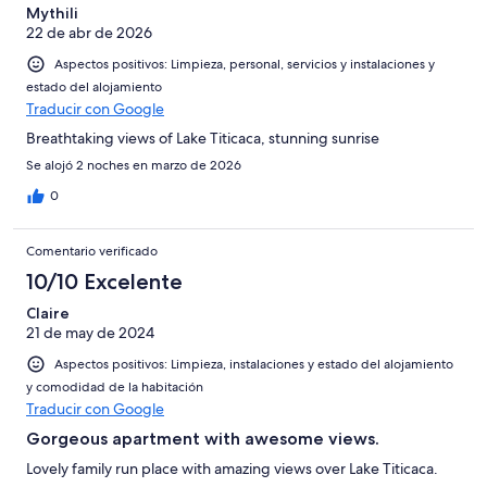
de
-
puntuación
Mythili
4
Normal
22 de abr de 2026
de
-
2
Aspectos positivos: Limpieza, personal, servicios y instalaciones y
Mediocre
-
estado del alojamiento
Horrible
Traducir con Google
Breathtaking views of Lake Titicaca, stunning sunrise
Se alojó 2 noches en marzo de 2026
0
Comentario verificado
10/10 Excelente
Claire
21 de may de 2024
Aspectos positivos: Limpieza, instalaciones y estado del alojamiento
y comodidad de la habitación
Traducir con Google
Gorgeous apartment with awesome views.
Lovely family run place with amazing views over Lake Titicaca.