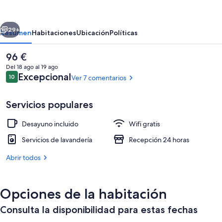
Luna
Lodge
erior
Siguiente
Isla
29+
Resumen
Habitaciones
Ubicación
Políticas
del
El
96 €
Sol
precio
Del 18 ago al 19 ago
Bolivia
actual
Comentarios
Excepcional
10
Ver 7 comentarios
10 de 10
es
de
96 €
Servicios populares
Desayuno incluido
Wifi gratis
Habitación Deluxe, 1 cama de matrimoni
Servicios de lavandería
Recepción 24 horas
Abrir todos
Opciones de la habitación
Consulta la disponibilidad para estas fechas