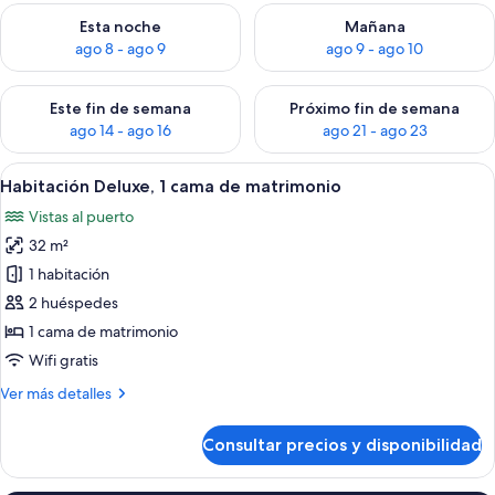
Consulta la disponibilidad para esta noche, ago 8 - ago 9
Consulta la disponibilidad pa
Esta noche
Mañana
ago 8 - ago 9
ago 9 - ago 10
Consulta la disponibilidad para este fin de semana, ago 14 - a
Consulta la disponibilidad par
Este fin de semana
Próximo fin de semana
ago 14 - ago 16
ago 21 - ago 23
Abrir
Un dormitorio con una cama grande, un
12
Habitación Deluxe, 1 cama de matrimonio
todas
Vistas al puerto
las
32 m²
fotos
de
1 habitación
Habitación
2 huéspedes
Deluxe,
1 cama de matrimonio
1
Wifi gratis
cama
Más
Ver más detalles
de
detalles
matrimonio
de
Consultar precios y disponibilidad
Habitación
Deluxe,
1