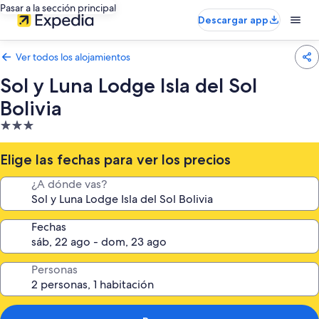
Pasar a la sección principal
Descargar app
Ver todos los alojamientos
Sol y Luna Lodge Isla del Sol
Bolivia
Alojamiento
de
3.0 estrellas
Elige las fechas para ver los precios
¿A dónde vas?
Fechas
Personas