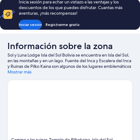
Inicia sesión para echar un vistazo a las ventajas y los
cama
descuentos de los que puedes disfrutar. Cuantas más
de
aventuras, ¡más recompensas!
matrimonio
Iniciar sesión
Registrarme gratis
Información sobre la zona
Sol y Luna Lodge Isla del Sol Bolivia se encuentra en Isla del Sol,
en las montañas y en un lago. Fuente del Inca y Escalera del Inca
y Ruinas de Pilko Kaina son algunos de los lugares emblemáticos
de la región, cuya belleza natural puedes admirar en Lago
Mostrar más
Titicaca - Puno (y alrededores) y Cerro Calvario.
Ver guía de viaje
de Isla del Sol
Ver más lodges en Isla del Sol
Camino a las ruinas-Templo de Pilkokaina, Isla del Sol,