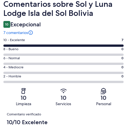
Comentarios
Comentarios sobre Sol y Luna
Lodge Isla del Sol Bolivia
Excepcional
10
7 comentarios
7
10 - Excelente
7
comentarios
0
8 - Bueno
0
de
comentarios
un
0
6 - Normal
0
de
total
comentarios
un
0
4 - Mediocre
0
de
de
total
comentarios
7
un
0
2 - Horrible
0
de
de
con
total
comentarios
7
un
una
de
de
con
total
puntuación
7
un
una
de
10
10
10
de
con
total
puntuación
7
Limpieza
Servicios
Personal
10
una
de
de
con
Comentarios
-
puntuación
7
8
Comentario verificado
una
Excelente
de
con
-
puntuación
10/10 Excelente
6
una
Bueno