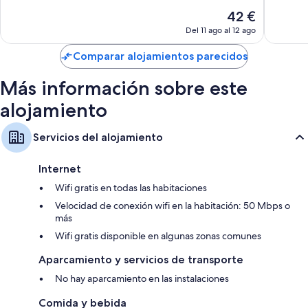
10,
Impresi
El
42 €
Excepcional,
11 comen
precio
69 comentarios
Del 11 ago al 12 ago
actual
es
Comparar alojamientos parecidos
de
42 €
Más información sobre este
alojamiento
Servicios del alojamiento
Internet
Wifi gratis en todas las habitaciones
Velocidad de conexión wifi en la habitación: 50 Mbps o
más
Wifi gratis disponible en algunas zonas comunes
Aparcamiento y servicios de transporte
No hay aparcamiento en las instalaciones
Comida y bebida