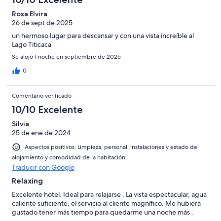
6
una
Bueno
de
-
puntuación
Rosa Elvira
4
Normal
26 de sept de 2025
de
-
2
un hermoso lugar para descansar y con una vista increíble al
Mediocre
-
Lago Titicaca
Horrible
Se alojó 1 noche en septiembre de 2025
0
Comentario verificado
10/10 Excelente
Silvia
25 de ene de 2024
Aspectos positivos: Limpieza, personal, instalaciones y estado del
alojamiento y comodidad de la habitación
Traducir con Google
Relaxing
Excelente hotel. Ideal para relajarse . La vista espectacular, agua
caliente suficiente, el servicio al cliente magnífico. Me hubiera
gustado tener más tiempo para quedarme una noche más .