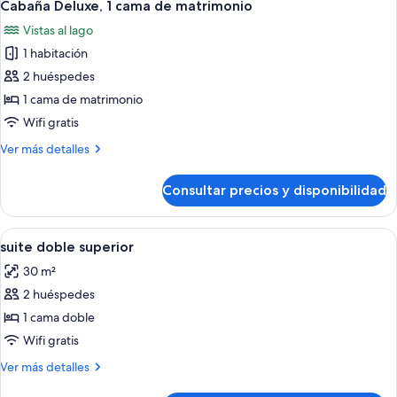
7
Cabaña Deluxe, 1 cama de matrimonio
todas
Vistas al lago
las
1 habitación
fotos
de
2 huéspedes
Cabaña
1 cama de matrimonio
Deluxe,
Wifi gratis
1
Más
Ver más detalles
cama
detalles
de
de
Consultar precios y disponibilidad
Cabaña
matrimonio
Deluxe,
1
Abrir
Sistema de insonorización, wifi gratis,
8
cama
suite doble superior
todas
de
30 m²
matrimonio
las
2 huéspedes
fotos
de
1 cama doble
suite
Wifi gratis
doble
Más
Ver más detalles
superior
detalles