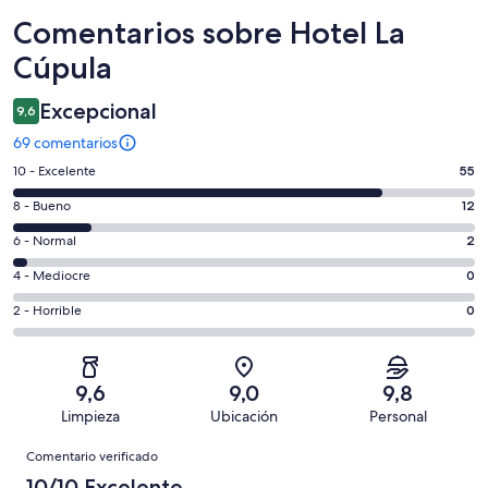
Comentarios
Comentarios sobre Hotel La
Cúpula
Excepcional
9,6
69 comentarios
55
10 - Excelente
55
comentarios
12
8 - Bueno
12
de
comentarios
un
2
6 - Normal
2
de
total
comentarios
un
0
4 - Mediocre
0
de
de
total
comentarios
69
un
0
2 - Horrible
0
de
de
con
total
comentarios
69
un
una
de
de
con
total
puntuación
69
un
una
de
9,6
9,0
9,8
de
con
total
puntuación
69
Limpieza
Ubicación
Personal
10
una
de
de
con
Comentarios
-
puntuación
69
8
Comentario verificado
una
Excelente
de
con
-
puntuación
10/10 Excelente