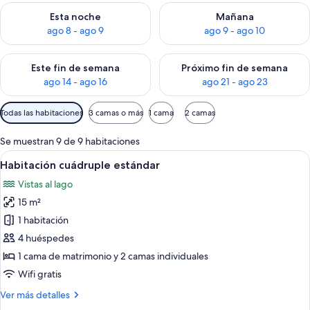
Consulta la disponibilidad para esta noche, ago 8 - ago 9
Consulta la disponibilidad pa
Esta noche
Mañana
ago 8 - ago 9
ago 9 - ago 10
Consulta la disponibilidad para este fin de semana, ago 14 - a
Consulta la disponibilidad par
Este fin de semana
Próximo fin de semana
ago 14 - ago 16
ago 21 - ago 23
Filtros
Todas las habitaciones
3 camas o más
1 cama
2 camas
disponibles
para
Se muestran 9 de 9 habitaciones
las
Abrir
Una habitación con dos camas, una mes
3
Habitación cuádruple estándar
habitaciones
todas
Vistas al lago
las
15 m²
fotos
de
1 habitación
Habitación
4 huéspedes
cuádruple
1 cama de matrimonio y 2 camas individuales
estándar
Wifi gratis
Más
Ver más detalles
detalles