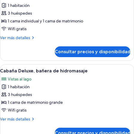
de
1 habitación
Cabaña
3 huéspedes
Deluxe,
1 cama individual y 1 cama de matrimonio
varias
Wifi gratis
camas
Más
Ver más detalles
detalles
de
Consultar precios y disponibilidad
Cabaña
Deluxe,
varias
Abrir
Una habitación con un banco de madera,
6
camas
Cabaña Deluxe, bañera de hidromasaje
todas
Vistas al lago
las
1 habitación
fotos
de
3 huéspedes
Cabaña
1 cama de matrimonio grande
Deluxe,
Wifi gratis
bañera
Más
Ver más detalles
de
detalles
hidromasaje
de
Consultar precios y disponibilidad