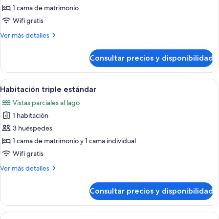
Habitación
1 cama de matrimonio
estándar
Wifi gratis
doble
Más
Ver más detalles
detalles
de
Consultar precios y disponibilidad
Habitación
estándar
doble
Abrir
Una habitación con cama, una silla, un
12
Habitación triple estándar
todas
Vistas parciales al lago
las
1 habitación
fotos
de
3 huéspedes
Habitación
1 cama de matrimonio y 1 cama individual
triple
Wifi gratis
estándar
Más
Ver más detalles
detalles
de
Consultar precios y disponibilidad
Habitación
triple
estándar
Abrir
Una habitación con cama, silla y vistas 