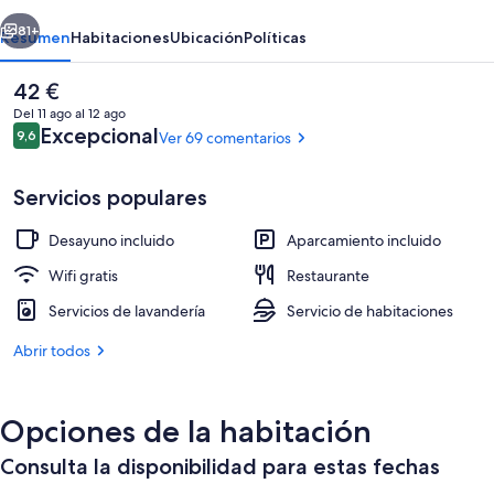
erior
Siguiente
81+
Resumen
Habitaciones
Ubicación
Políticas
El
42 €
precio
Del 11 ago al 12 ago
actual
Comentarios
Excepcional
9,6
Ver 69 comentarios
9,6 de 10
es
de
42 €
Servicios populares
Desayuno incluido
Aparcamiento incluido
Jardines del alojamiento
Wifi gratis
Restaurante
Servicios de lavandería
Servicio de habitaciones
Abrir todos
Opciones de la habitación
Consulta la disponibilidad para estas fechas