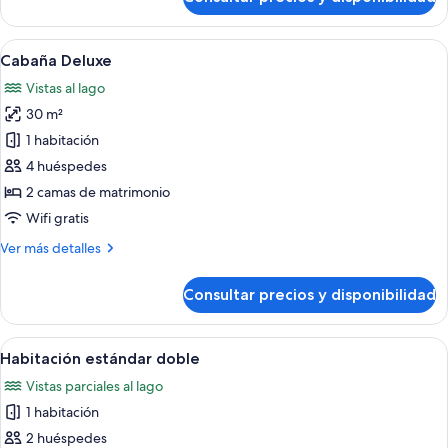
Cabaña
Deluxe,
bañera
Abrir
Una habitación con vistas a un cuerp
13
de
Cabaña Deluxe
todas
hidromasaje
Vistas al lago
las
30 m²
fotos
de
1 habitación
Cabaña
4 huéspedes
Deluxe
2 camas de matrimonio
Wifi gratis
Más
Ver más detalles
detalles
de
Consultar precios y disponibilidad
Cabaña
Deluxe
Abrir
Una habitación con una mesa de madera,
13
Habitación estándar doble
todas
Vistas parciales al lago
las
1 habitación
fotos
de
2 huéspedes