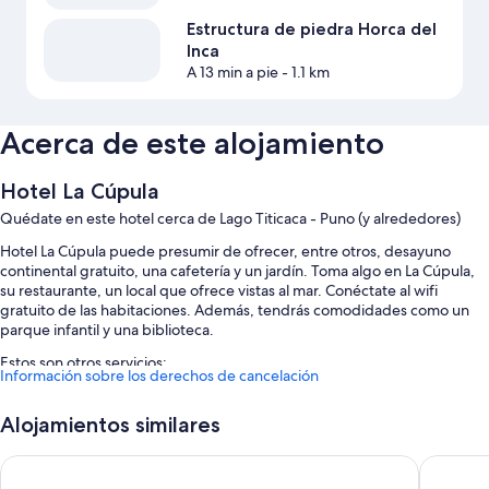
Estructura de piedra Horca del
Inca
A 13 min a pie
- 1.1 km
Acerca de este alojamiento
Hotel La Cúpula
Quédate en este hotel cerca de Lago Titicaca - Puno (y alrededores)
Hotel La Cúpula puede presumir de ofrecer, entre otros, desayuno
continental gratuito, una cafetería y un jardín. Toma algo en La Cúpula,
su restaurante, un local que ofrece vistas al mar. Conéctate al wifi
gratuito de las habitaciones. Además, tendrás comodidades como un
parque infantil y una biblioteca.
Estos son otros servicios:
Información sobre los derechos de cancelación
Aparcamiento gratis
Alojamientos similares
Consigna de equipaje, muebles de exterior y espacios sin humos
Asistencia turística y para la compra de entradas, servicios de
Mia Posada Copacabana
Hotel Pe
conserjería y una caja fuerte en recepción