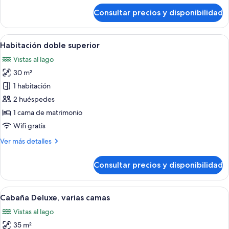
de
Consultar precios y disponibilidad
Habitación
cuádruple
estándar
Abrir
Una escalera de madera con barandilla
9
Habitación doble superior
todas
Vistas al lago
las
30 m²
fotos
de
1 habitación
Habitación
2 huéspedes
doble
1 cama de matrimonio
superior
Wifi gratis
Más
Ver más detalles
detalles
de
Consultar precios y disponibilidad
Habitación
doble
superior
Abrir
Una habitación con un ventanal grande
9
Cabaña Deluxe, varias camas
todas
Vistas al lago
las
35 m²
fotos