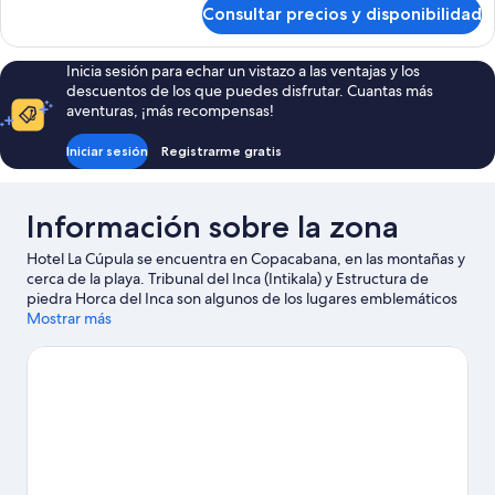
de
Consultar precios y disponibilidad
suite
doble
superior
Inicia sesión para echar un vistazo a las ventajas y los
descuentos de los que puedes disfrutar. Cuantas más
aventuras, ¡más recompensas!
Iniciar sesión
Registrarme gratis
Información sobre la zona
Hotel La Cúpula se encuentra en Copacabana, en las montañas y
cerca de la playa. Tribunal del Inca (Intikala) y Estructura de
piedra Horca del Inca son algunos de los lugares emblemáticos
de la región, cuya belleza natural puedes admirar en Lago
Mostrar más
Titicaca - Puno (y alrededores) y Plaza Sucre.
Ver guía de viaje de
Copacabana