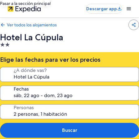
Pasar a la sección principal
Descargar app
Ver todos los alojamientos
Hotel La Cúpula
Alojamiento
de
2.0 estrellas
Elige las fechas para ver los precios
¿A dónde vas?
Fechas
Personas
Buscar