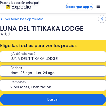
Pasar a la sección principal
Descargar app
Ver todos los alojamientos
LUNA DEL TITIKAKA LODGE
Alojamiento
de
2.5 estrellas
Elige las fechas para ver los precios
¿A dónde vas?
Fechas
Personas
Buscar