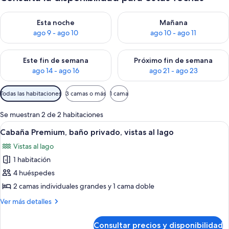
Consulta la disponibilidad para esta noche, ago 9 - ago 10
Consulta la disponibilidad par
Esta noche
Mañana
ago 9 - ago 10
ago 10 - ago 11
Consulta la disponibilidad para este fin de semana, ago 14 - a
Consulta la disponibilidad par
Este fin de semana
Próximo fin de semana
ago 14 - ago 16
ago 21 - ago 23
Filtros
Todas las habitaciones
3 camas o más
1 cama
disponibles
para
Se muestran 2 de 2 habitaciones
las
Abrir
Cabaña Premium, baño privado, vistas a
10
Cabaña Premium, baño privado, vistas al lago
habitaciones
todas
Vistas al lago
las
1 habitación
fotos
de
4 huéspedes
Cabaña
2 camas individuales grandes y 1 cama doble
Premium,
Más
Ver más detalles
baño
detalles
privado,
de
Consultar precios y disponibilidad
Cabaña