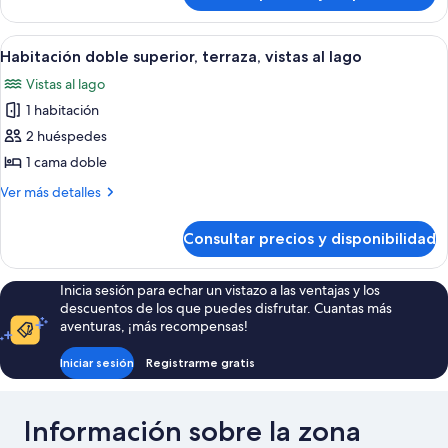
vistas
Premium,
al
baño
Abrir
Habitación doble superior, terraza, vist
lago
13
privado,
Habitación doble superior, terraza, vistas al lago
todas
vistas
Vistas al lago
al
las
lago
1 habitación
fotos
de
2 huéspedes
Habitación
1 cama doble
doble
Más
Ver más detalles
superior,
detalles
terraza,
de
Consultar precios y disponibilidad
Habitación
vistas
doble
al
superior,
Inicia sesión para echar un vistazo a las ventajas y los
lago
terraza,
descuentos de los que puedes disfrutar. Cuantas más
vistas
aventuras, ¡más recompensas!
al
lago
Iniciar sesión
Registrarme gratis
Información sobre la zona