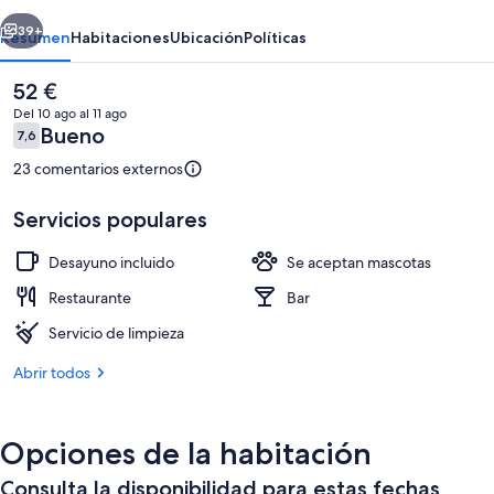
LODGE
erior
Siguiente
39+
Resumen
Habitaciones
Ubicación
Políticas
El
52 €
precio
Del 10 ago al 11 ago
actual
Comentarios
Bueno
7,6
7,6 de 10
es
de
23 comentarios externos
52 €
Servicios populares
Desayuno incluido
Se aceptan mascotas
Cabaña Premium, baño privado, vistas a
Restaurante
Bar
Servicio de limpieza
Abrir todos
Opciones de la habitación
Consulta la disponibilidad para estas fechas