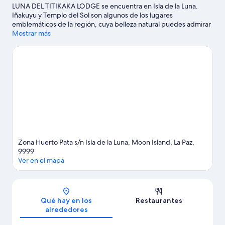
LUNA DEL TITIKAKA LODGE se encuentra en Isla de la Luna.
Iñakuyu y Templo del Sol son algunos de los lugares
emblemáticos de la región, cuya belleza natural puedes admirar
en Lago Titicaca - Puno (y alrededores) y Playa de Copacabana.
Mostrar más
Ver guía de viaje de Isla de la Luna
Ver más B&B en Isla de la Luna
Zona Huerto Pata s/n Isla de la Luna, Moon Island, La Paz,
9999
Ver en el mapa
Mapa
Qué hay en los
Restaurantes
alrededores