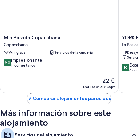
Mia
YORK
Mia Posada Copacabana
YORK 
Posada
HOUSE
Copacabana
La Paz c
Copacabana
La
Wifi gratis
Servicios de lavandería
Desayu
Copacabana
Paz
Servic
centro
9.0
Impresionante
9,0
10.0
Exc
sobre
11 comentarios
10
sobre
4 co
10,
10,
Impresionante,
El
22 €
Excepcio
11 comentarios
precio
4 comen
Del 1 sept al 2 sept
actual
es
Comparar alojamientos parecidos
de
22 €
Más información sobre este
alojamiento
Servicios del alojamiento