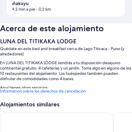
Iñakuyu
A 2 min a pie
- 0.2 km
Acerca de este alojamiento
LUNA DEL TITIKAKA LODGE
Quédate en este bed and breakfast cerca de Lago Titicaca - Puno (y
alrededores)
En LUNA DEL TITIKAKA LODGE tendrás a tu disposición desayuno
continental gratuito, 4 cafeterías y un jardín. Toma algo en alguno de los
10 restaurantes del alojamiento. Los huéspedes también pueden
disfrutar de comodidades como 4 bares.
Aquí tienes otros servicios:
Información sobre los derechos de cancelación
Una zona para mascotas sin correa
Alojamientos similares
Además, otros servicios de los que disfrutarás en todas las habitaciones
incluyen:
Mia Posada Copacabana
YORK H
Baños con duchas y papel higiénico
Patios, servicio de limpieza diario y escritorios