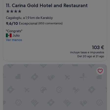
s
Carina Gold Hotel and Restaurant
11. Carina Gold Hotel and Restaurant
e
Alojamiento
n
t
de
Cagaloglu, a 1,9 km de Karaköy
i
4.0 estrellas
9.6
9,6/10
Excepcional
(853 comentarios)
r
sobre
s
"
"Congrats"
10,
e
C
Julio
Excepcional,
e
o
Ver menos
(853 comentarios)
n
n
El
103 €
c
g
precio
a
incluye tasas e impuestos
r
actual
s
Del 20 ago al 21 ago
a
es
a
t
de
"
Divan Istanbul
s
103 €
"