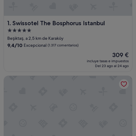
Swissotel The Bosphorus Istanbul
1. Swissotel The Bosphorus Istanbul
Alojamiento
de
Beşiktaş, a 2,5 km de Karaköy
5.0 estrellas
9.4
9,4/10
Excepcional
(1.317 comentarios)
sobre
El
309 €
10,
precio
Excepcional,
incluye tasas e impuestos
actual
Del 23 ago al 24 ago
(1.317 comentarios)
es
de
The Ritz-Carlton, Istanbul
309 €