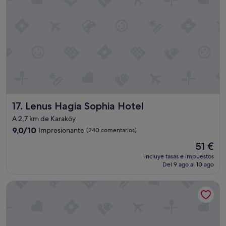
n
m
u
y
r
u
i
d
o
s
a
Lenus Hagia Sophia Hotel
17. Lenus Hagia Sophia Hotel
,
e
A 2,7 km de Karaköy
s
9.0
9,0/10
Impresionante
(240 comentarios)
t
sobre
a
El
51 €
10,
b
precio
Impresionante,
incluye tasas e impuestos
a
actual
Del 9 ago al 10 ago
(240 comentarios)
n
es
h
de
The Wings Hotels Pera
a
51 €
c
i
e
n