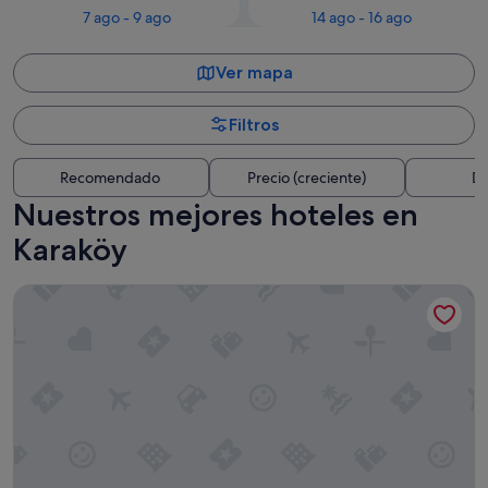
7 ago - 9 ago
14 ago - 16 ago
Ver mapa
Filtros
Recomendado
Precio (creciente)
Di
Nuestros mejores hoteles en
Karaköy
Swissotel The Bosphorus Istanbul