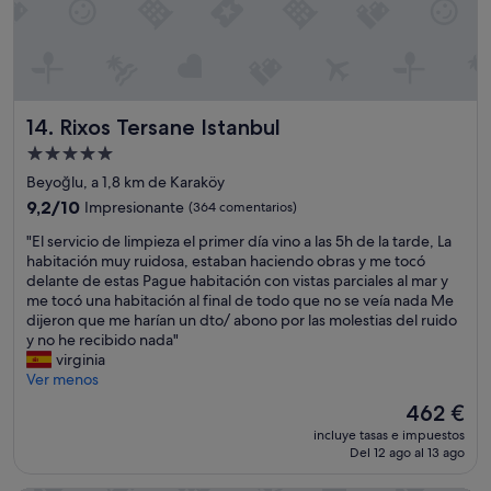
Rixos Tersane Istanbul
14. Rixos Tersane Istanbul
Alojamiento
de
Beyoğlu, a 1,8 km de Karaköy
5.0 estrellas
9.2
9,2/10
Impresionante
(364 comentarios)
sobre
"
"El servicio de limpieza el primer día vino a las 5h de la tarde, La
10,
E
habitación muy ruidosa, estaban haciendo obras y me tocó
Impresionante,
l
delante de estas Pague habitación con vistas parciales al mar y
(364 comentarios)
s
me tocó una habitación al final de todo que no se veía nada Me
e
dijeron que me harían un dto/ abono por las molestias del ruido
r
y no he recibido nada"
v
virginia
i
Ver menos
c
El
462 €
i
precio
incluye tasas e impuestos
o
actual
Del 12 ago al 13 ago
d
es
e
de