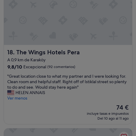
d
o
o
b
r
a
s
y
m
The Wings Hotels Pera
18. The Wings Hotels Pera
e
t
A 0,9 km de Karaköy
o
9.8
9,8/10
Excepcional
(92 comentarios)
c
sobre
ó
"
"Great location close to what my partner and I were looking for.
10,
d
G
Clean room and helpful staff. Right off of Istiklal street so plenty
Excepcional,
e
r
to do and see. Would stay here again"
(92 comentarios)
l
e
HELEN ANNAIS
a
a
Ver menos
n
t
El
74 €
t
l
precio
e
incluye tasas e impuestos
o
actual
d
Del 10 ago al 11 ago
c
es
e
a
de
e
Wyndham Grand Istanbul Kalamis Marina Hotel
t
74 €
s