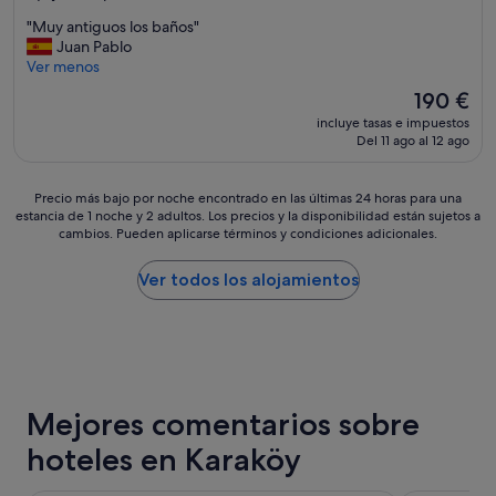
m
b
sobre
a
a
"
"Muy antiguos los baños"
r
10,
h
n
M
Juan Pablo
e
Impresionante,
a
d
u
Ver menos
t
(1.011 comentarios)
b
h
y
o
El
190 €
i
e
a
d
precio
t
l
incluye tasas e impuestos
n
o
actual
a
Del 11 ago al 12 ago
p
t
l
es
c
f
i
o
de
i
u
g
s
190 €
Precio
ó
Precio más bajo por noche encontrado en las últimas 24 horas para una
l
u
f
estancia de 1 noche y 2 adultos. Los precios y la disponibilidad están sujetos a
más
n
s
o
i
cambios. Pueden aplicarse términos y condiciones adicionales.
bajo
a
t
s
n
por
l
a
l
e
noche
f
Ver todos los alojamientos
f
o
s
encontrado
i
f
s
d
en
n
.
b
e
las
a
R
a
s
últimas
l
i
ñ
e
24 horas
d
g
o
m
para
e
h
s
a
Mejores comentarios sobre
una
t
t
"
n
estancia
o
o
a
hoteles en Karaköy
de
d
f
.
1 noche
o
f
I