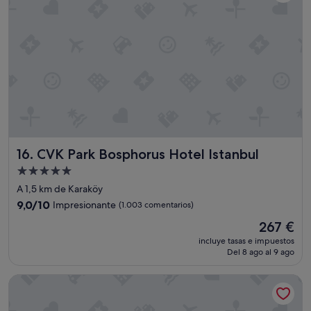
a
s
5
h
d
e
l
a
t
a
r
d
CVK Park Bosphorus Hotel Istanbul
16. CVK Park Bosphorus Hotel Istanbul
e
,
Alojamiento
L
de
A 1,5 km de Karaköy
a
5.0 estrellas
9.0
9,0/10
h
Impresionante
(1.003 comentarios)
sobre
a
El
267 €
10,
b
precio
Impresionante,
incluye tasas e impuestos
i
actual
Del 8 ago al 9 ago
(1.003 comentarios)
t
es
a
de
Lenus Hagia Sophia Hotel
c
267 €
i
ó