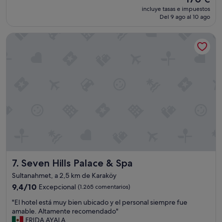
r
precio
n
incluye tasas e impuestos
q
actual
o
Del 9 ago al 10 ago
u
es
m
e
de
a
Seven Hills Palace & Spa
e
170 €
g
l
n
h
í
o
f
t
i
e
c
l
o
y
s
a
s
t
e
i
r
e
v
n
i
e
c
Seven Hills Palace & Spa
7. Seven Hills Palace & Spa
s
i
u
Sultanahmet, a 2,5 km de Karaköy
o
s
s
9.4
9,4/10
Excepcional
(1.265 comentarios)
a
e
sobre
ñ
"
"El hotel está muy bien ubicado y el personal siempre fue
i
10,
o
E
amable. Altamente recomendado"
n
Excepcional,
s
l
FRIDA AYALA
s
(1.265 comentarios)