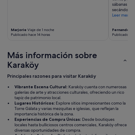
u
o
n
sábanas a la
e
d
s
secándonos c
m
o
a
Leer menos
e
a
j
h
n
e
a
d
Marjorie
Viaje de 1 noche
Fernando
Via
f
r
s
Publicado hace 14 horas
Publicado hac
a
í
e
l
a
e
t
n
.
a
Más información sobre
u
W
d
n
o
Karaköy
e
d
u
l
t
l
i
Principales razones para visitar Karaköy
o
d
m
/
s
p
Vibrante Escena Cultural:
Karaköy cuenta con numerosas
a
t
i
galerías de arte y atracciones culturales, ofreciendo un rico
b
a
e
tapiz de patrimonio local.
o
y
z
Lugares Históricos:
Explore sitios impresionantes como la
n
h
a
Torre Gálata y varias mezquitas e iglesias, que reflejan la
o
e
.
importancia histórica de la zona.
p
r
A
Experiencias de Compra Únicas:
Desde boutiques
o
e
t
locales hasta bulliciosos centros comerciales, Karaköy ofrece
r
a
e
diversas oportunidades de compra.
l
g
n