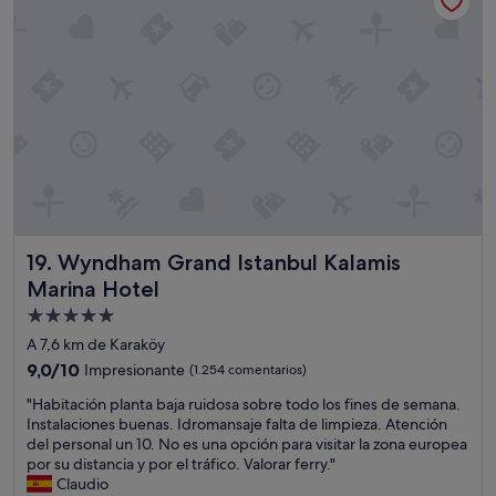
i
t
o
a
n
s
c
P
l
a
o
g
s
u
e
e
t
h
o
a
w
b
h
i
a
t
Wyndham Grand Istanbul Kalamis Marina Hotel
19. Wyndham Grand Istanbul Kalamis
t
a
m
Marina Hotel
c
y
i
Alojamiento
p
ó
de
a
A 7,6 km de Karaköy
n
r
5.0 estrellas
9.0
9,0/10
Impresionante
(1.254 comentarios)
c
t
sobre
o
n
"
"Habitación planta baja ruidosa sobre todo los fines de semana.
10,
n
e
H
Instalaciones buenas. Idromansaje falta de limpieza. Atención
Impresionante,
v
r
a
del personal un 10. No es una opción para visitar la zona europea
(1.254 comentarios)
i
a
b
por su distancia y por el tráfico. Valorar ferry."
s
n
i
Claudio
t