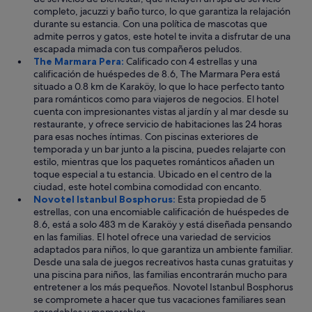
e
n
completo, jacuzzi y baño turco, lo que garantiza la relajación
c
a
durante su estancia. Con una política de mascotas que
i
o
admite perros y gatos, este hotel te invita a disfrutar de una
b
p
escapada mimada con tus compañeros peludos.
i
c
The Marmara Pera:
Calificado con 4 estrellas y una
d
i
calificación de huéspedes de 8.6, The Marmara Pera está
o
ó
situado a 0.8 km de Karaköy, lo que lo hace perfecto tanto
n
n
para románticos como para viajeros de negocios. El hotel
a
p
cuenta con impresionantes vistas al jardín y al mar desde su
d
a
restaurante, y ofrece servicio de habitaciones las 24 horas
a
r
para esas noches íntimas. Con piscinas exteriores de
"
a
temporada y un bar junto a la piscina, puedes relajarte con
v
estilo, mientras que los paquetes románticos añaden un
i
toque especial a tu estancia. Ubicado en el centro de la
s
ciudad, este hotel combina comodidad con encanto.
i
Novotel Istanbul Bosphorus:
Esta propiedad de 5
t
estrellas, con una encomiable calificación de huéspedes de
a
8.6, está a solo 483 m de Karaköy y está diseñada pensando
r
en las familias. El hotel ofrece una variedad de servicios
l
adaptados para niños, lo que garantiza un ambiente familiar.
a
Desde una sala de juegos recreativos hasta cunas gratuitas y
z
una piscina para niños, las familias encontrarán mucho para
o
entretener a los más pequeños. Novotel Istanbul Bosphorus
n
se compromete a hacer que tus vacaciones familiares sean
a