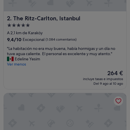
The Ritz-Carlton, Istanbul
2. The Ritz-Carlton, Istanbul
Alojamiento
de
A 2,1 km de Karaköy
5.0 estrellas
9.4
9,4/10
Excepcional
(1.084 comentarios)
sobre
"
"La habitación no era muy buena, había hormigas y un día no
10,
L
tuve agua caliente. El personal es excelente y muy atento."
Excepcional,
a
Edeline Yesim
(1.084 comentarios)
h
Ver menos
a
El
264 €
b
precio
incluye tasas e impuestos
i
actual
Del 9 ago al 10 ago
t
es
a
de
Sultanhan Hotel - Special Class
c
264 €
i
ó
n
n
o
e