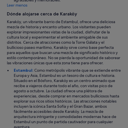
agradables y memorables.
e
Leer menos
u
Dónde alojarse cerca de Karaköy
r
o
Karaköy, un vibrante barrio de Estambul, ofrece una deliciosa
p
mezcla de historia y encanto urbano. Los visitantes pueden
e
explorar impresionantes vistas de la ciudad, disfrutar de la
a
cultura local y experimentar el ambiente amigable de sus
p
distritos. Cerca de atracciones como la Torre Gálata y el
o
bullicioso paseo marítimo, Karaköy sirve como base perfecta
r
para aquellos que buscan una mezcla de significado histórico y
s
estilo contemporáneo. No se pierda la oportunidad de saborear
u
las vibraciones únicas que esta zona tiene para ofrecer.
d
Estambul:
Como metrópolis vibrante que se extiende entre
i
Europa y Asia, Estambul es un tesoro de cultura e historia.
s
Situado en el Bósforo, Karaköy es un centro animado que
t
recibe a viajeros durante todo el año, con visitas pico de
a
agosto a octubre. La ciudad ofrece una plétora de
n
experiencias, desde comprar en mercados bulliciosos hasta
c
explorar sus ricos sitios históricos. Las atracciones notables
i
incluyen la icónica Santa Sofía y el Gran Bazar, ambos
a
fácilmente accesibles desde Karaköy. La mezcla de
y
arquitectura intrigante y comodidades modernas hace de
p
Estambul un punto de partida cautivador para cualquier
o
aventura.