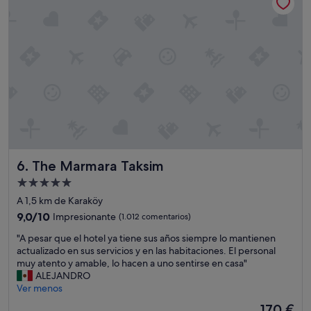
e
t
l
e
p
n
r
t
e
o
c
.
i
"
o
u
n
m
a
g
The Marmara Taksim
6. The Marmara Taksim
n
í
Alojamiento
f
de
A 1,5 km de Karaköy
i
5.0 estrellas
9.0
9,0/10
Impresionante
(1.012 comentarios)
c
sobre
o
"
"A pesar que el hotel ya tiene sus años siempre lo mantienen
10,
d
A
actualizado en sus servicios y en las habitaciones. El personal
Impresionante,
e
p
muy atento y amable, lo hacen a uno sentirse en casa"
(1.012 comentarios)
s
e
ALEJANDRO
a
s
Ver menos
y
a
El
u
170 €