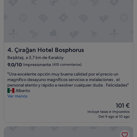
u
a
n
c
d
i
í
ó
a
n
n
y
o
b
t
u
u
Çırağan Hotel Bosphorus
4. Çırağan Hotel Bosphorus
e
v
n
e
Beşiktaş, a 3,7 km de Karaköy
t
a
9.0
9,0/10
Impresionante
(415 comentarios)
r
g
sobre
a
"
u
"Una excelente opción muy buena calidad por el precio un
10,
t
U
a
magnífico desayuno magníficos servicios e instalaciones , el
Impresionante,
o
n
c
personal atento y rápido a resolver cualquier duda . Felicidades"
(415 comentarios)
"
a
a
Alberto
e
l
Ver menos
x
i
El
101 €
c
e
precio
incluye tasas e impuestos
e
n
actual
Del 9 ago al 10 ago
l
t
es
e
e
de
Hilton Istanbul Bomonti Hotel & Conference Center
n
.
101 €
t
E