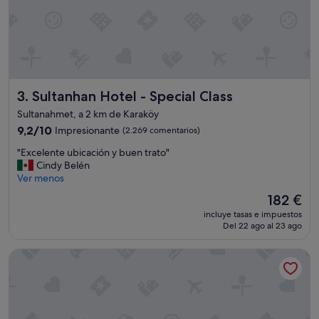
r
a
m
u
y
b
u
Sultanhan Hotel - Special Class
3. Sultanhan Hotel - Special Class
e
n
Sultanahmet, a 2 km de Karaköy
a
9.2
9,2/10
Impresionante
(2.269 comentarios)
,
sobre
h
"
"Excelente ubicación y buen trato"
10,
a
E
Cindy Belén
Impresionante,
b
x
Ver menos
(2.269 comentarios)
í
c
a
El
182 €
e
h
precio
incluye tasas e impuestos
l
o
actual
Del 22 ago al 23 ago
e
r
es
n
m
de
Çırağan Hotel Bosphorus
t
i
182 €
e
g
u
a
b
s
i
y
c