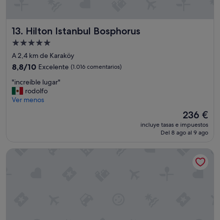
Hilton Istanbul Bosphorus
13. Hilton Istanbul Bosphorus
Alojamiento
de
A 2,4 km de Karaköy
5.0 estrellas
8.8
8,8/10
Excelente
(1.016 comentarios)
sobre
"
"increíble lugar"
10,
i
rodolfo
Excelente,
n
Ver menos
(1.016 comentarios)
c
El
236 €
r
precio
incluye tasas e impuestos
e
actual
Del 8 ago al 9 ago
í
es
b
de
Rixos Tersane Istanbul
l
236 €
e
l
u
g
a
r
"