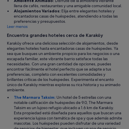
Ambiente Animado:
Disfrute de la atmósfera vibrante
a
a
c
llena de cafés, restaurantes y una amigable comunidad local.
s
i
i
Alojamientos Variados:
Elija entre elegantes hoteles y
m
n
ó
encantadoras casas de huéspedes, atendiendo a todas las
o
"
n
preferencias y presupuestos.
l
d
Leer menos
e
e
s
l
Encuentra grandes hoteles cerca de Karaköy
t
p
i
Karaköy ofrece una deliciosa selección de alojamientos, desde
e
a
elegantes hoteles hasta encantadoras casas de huéspedes. Ya
r
s
sea que busques un ambiente propicio para los negocios o una
s
d
escapada familiar, este vibrante barrio satisface todas las
o
e
necesidades. Con una gran cantidad de opciones, puedes
n
l
encontrar fácilmente el hotel perfecto que se adapte a tus
a
r
preferencias, completo con excelentes comodidades y
l
u
brillantes críticas de los huéspedes. Experimenta el encanto
u
i
único de Karaköy mientras exploras su rica historia y su animado
n
d
ambiente.
1
o
0
The Marmara Taksim:
Un hotel de 5 estrellas con una
y
.
notable calificación de huéspedes de 9.0, The Marmara
n
N
Taksim es un lujoso refugio ubicado a 1.6 km de Karaköy.
o
o
Esta propiedad está diseñada para aquellos que buscan una
h
e
experiencia lujosa con temática de spa y que además admite
e
s
mascotas. Los huéspedes pueden disfrutar de una variedad
r
u
de servicios de bienestar, que incluyen un spa de servicio