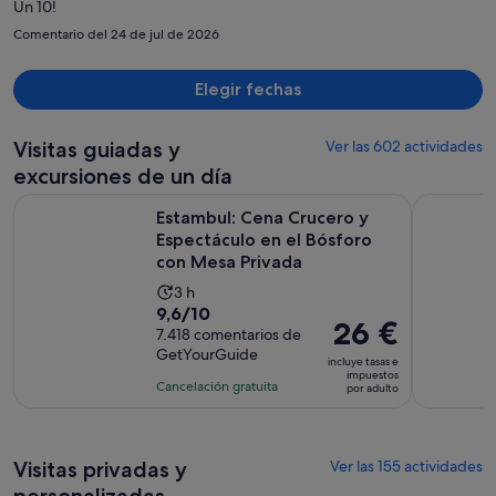
Un 10!
persona
Comentario del 24 de jul de 2026
Elegir fechas
Visitas guiadas y
Ver las 602 actividades
excursiones de un día
Estambul: Cena Crucero y Espectáculo en el Bósforo con Me
Explorador
Estambul: Cena Crucero y
Espectáculo en el Bósforo
con Mesa Privada
La
3 h
9.6
9,6/10
duración
El
26 €
sobre
7.418 comentarios de
de
precio
GetYourGuide
10
la
incluye tasas e
es
impuestos
con
actividad
Cancelación gratuita
por adulto
de
7418
es
26 €
comentarios
de
por
3 horas
adulto
Visitas privadas y
Ver las 155 actividades