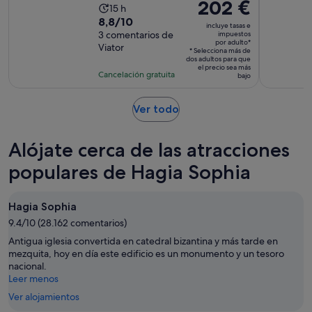
El
202 €
La
15 h
precio
8.8
8,8/10
duración
incluye tasas e
es
sobre
3 comentarios de
impuestos
de
por adulto*
de
Viator
10
la
* Selecciona más de
dos adultos para que
202 €
con
actividad
el precio sea más
Cancelación gratuita
por
bajo
3
es
adulto*
comentarios
de
Se
Ver todo
15 horas
abre
en
Alójate cerca de las atracciones
una
pestaña
populares de Hagia Sophia
nueva
Hagia Sophia
9.4/10 (28.162 comentarios)
Antigua iglesia convertida en catedral bizantina y más tarde en
mezquita, hoy en día este edificio es un monumento y un tesoro
nacional.
Leer menos
Ver alojamientos