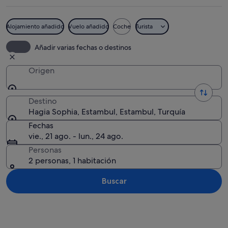
Alojamiento añadido
Vuelo añadido
Coche
Turista
Un edificio histórico con cúpulas y al
Añadir varias fechas o destinos
Origen
Destino
Hagia Sophia, Estambul, Estambul, Turquía
Fechas
vie., 21 ago. - lun., 24 ago.
Personas
2 personas, 1 habitación
Buscar
Ver mapa