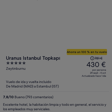
Ahorra un 100 % en tu vuelo
El
Uranus Istanbul Topkapı
781 €
precio
430 €
5
era
out
Zeytinburnu
por persona
de
of
29 sept - 4 oct
Actualizado hace 1 día
781 €,
5
Vuelo de ida y vuelta incluido
ahora
De Madrid (MAD) a Estambul (IST)
es
de
7,8
/
10
Bueno (793 comentarios)
430 €
por
Excelente hotel, la habitación limpia y todo en general, el servicio y
los empleados muy serviciales.
persona