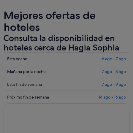
Mejores ofertas de
hoteles
Consulta la disponibilidad en
hoteles cerca de Hagia Sophia
Comprueba
Esta noche
6 ago - 7 ago
los
precios
Comprueba
Mañana por la noche
7 ago - 8 ago
cerca
los
de
precios
Comprueba
Este fin de semana
7 ago - 9 ago
Hagia
cerca
los
Sophia
de
precios
Comprueba
Próximo fin de semana
14 ago - 16 ago
para
Hagia
cerca
los
esta
Sophia
de
precios
noche,
para
Hagia
cerca
6
mañana
Sophia
de
ago
por
para
Hagia