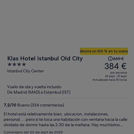
Ahorra un 100 % en tu vuelo
El
Klas Hotel Istanbul Old City
669 €
precio
384 €
4
era
out
Istanbul City Center
por persona
de
of
24 sept - 27 sept
Actualizado hace 15 horas
669 €,
5
Vuelo de ida y vuelta incluido
ahora
De Madrid (MAD) a Estambul (IST)
es
de
7,2
/
10
Bueno (334 comentarios)
384 €
por
El hotel está relativamente bien, ubicacion, instalaciones,
personal.....pero si te toca una habitación con ventana hacia la calle
persona
olvídate de dormir hasta las 2:30 de la mañana. Hay muchísimo
ruido, fiesta en los bares cercanos
Comentario del 20 de sept de 2025