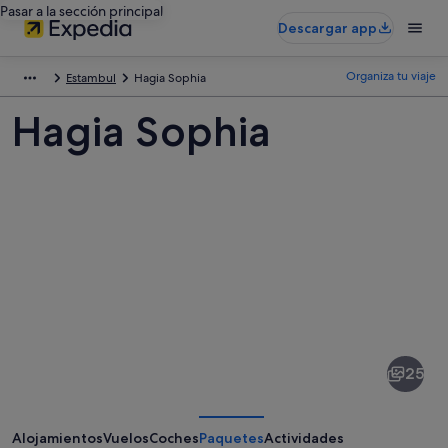
Pasar a la sección principal
Descargar app
Organiza tu viaje
Estambul
Hagia Sophia
Hagia Sophia
Fotos
de
Hagia
25
Sophia
Alojamientos
Vuelos
Coches
Paquetes
Actividades