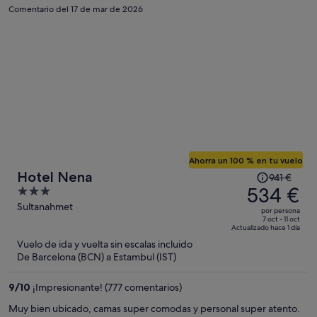
Comentario del 17 de mar de 2026
Ahorra un 100 % en tu vuelo
El
Hotel Nena
941 €
precio
534 €
3
era
out
Sultanahmet
por persona
de
of
7 oct - 11 oct
Actualizado hace 1 día
941 €,
5
Vuelo de ida y vuelta sin escalas incluido
ahora
De Barcelona (BCN) a Estambul (IST)
es
de
9
/
10
¡Impresionante! (777 comentarios)
534 €
por
Muy bien ubicado, camas super comodas y personal super atento.