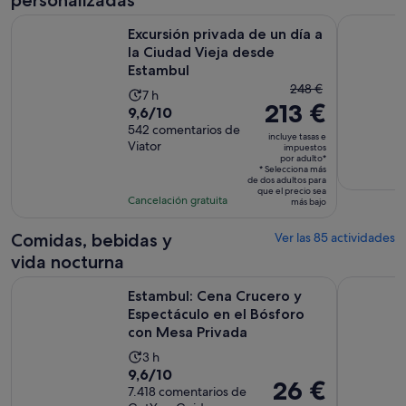
personalizadas
Excursión privada de un día a la Ciudad Vieja desde Estambu
Estambul: 
Excursión privada de un día a
la Ciudad Vieja desde
Estambul
El
248 €
La
7 h
213 €
precio
9.6
9,6/10
duración
anterior
sobre
542 comentarios de
de
incluye tasas e
era
Viator
10
impuestos
la
por adulto*
de
con
actividad
* Selecciona más
de dos adultos para
248 €
542
es
que el precio sea
Cancelación gratuita
y
más bajo
comentarios
de
el
7 horas
Comidas, bebidas y
Ver las 85 actividades
actual
es
vida nocturna
de
Estambul: Cena Crucero y Espectáculo en el Bósforo con Me
Noche de c
Estambul: Cena Crucero y
213 €
Espectáculo en el Bósforo
por
con Mesa Privada
adulto*
La
3 h
9.6
9,6/10
duración
El
26 €
sobre
7.418 comentarios de
de
precio