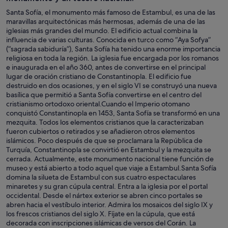
Santa Sofía, el monumento más famoso de Estambul, es una de las
maravillas arquitectónicas más hermosas, además de una de las
iglesias más grandes del mundo. El edificio actual combina la
influencia de varias culturas. Conocida en turco como “Aya Sofya”
(“sagrada sabiduría”), Santa Sofía ha tenido una enorme importancia
religiosa en toda la región. La iglesia fue encargada por los romanos
e inaugurada en el año 360, antes de convertirse en el principal
lugar de oración cristiano de Constantinopla. El edificio fue
destruido en dos ocasiones, y en el siglo VI se construyó una nueva
basílica que permitió a Santa Sofía convertirse en el centro del
cristianismo ortodoxo oriental.Cuando el Imperio otomano
conquistó Constantinopla en 1453, Santa Sofía se transformó en una
mezquita. Todos los elementos cristianos que la caracterizaban
fueron cubiertos o retirados y se añadieron otros elementos
islámicos. Poco después de que se proclamara la República de
Turquía, Constantinopla se convirtió en Estambul y la mezquita se
cerrada. Actualmente, este monumento nacional tiene función de
museo y está abierto a todo aquel que viaje a Estambul.Santa Sofía
domina la silueta de Estambul con sus cuatro espectaculares
minaretes y su gran cúpula central. Entra a la iglesia por el portal
occidental. Desde el nártex exterior se abren cinco portales se
abren hacia el vestíbulo interior. Admira los mosaicos del siglo IX y
los frescos cristianos del siglo X. Fíjate en la cúpula, que está
decorada con inscripciones islámicas de versos del Corán. La