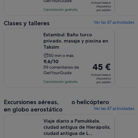
GetYourGuide
10
la
incluye tasas e
es
impuestos
con
actividad
Cancelación gratuita
por adulto
de
7418
es
26 €
comentarios
de
Clases y talleres
Ver las 47 actividades
por
3 horas
Se 
Estambul: Baño turco privado, masaje y piscina en Taksim
Estambul: 
adulto
Estambul: Baño turco
privado, masaje y piscina en
Taksim
La
50 min o más
9.6
9,6/10
duración
El
45 €
sobre
59 comentarios de
de
precio
GetYourGuide
10
la
incluye tasas e
es
impuestos
con
actividad
Cancelación gratuita
por adulto
de
59
es
45 €
comentarios
de
por
50 minutos
Excursiones aéreas,
o helicóptero
adulto
en globo aerostático
Ver las 47 actividades
Viaje diario a Pamukkale, ciudad antigua de Hierápolis, ciuda
Las maravi
Viaje diario a Pamukkale,
ciudad antigua de Hierápolis,
ciudad antigua de L...