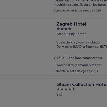
habitación con ventana hacia la call
muchísimo ruido, fiesta en los bares
Comentario del 20 de sept de 2025
Zagreb Hotel
4
out
Istanbul City Center
of
Vuelo de ida y vuelta incluido
5
De Madrid (MAD) a Estambul (IST)
7,8
/
10
Bueno (545 comentarios)
El personal muy amable y atento
Comentario del 5 de ago de 2024
Gleam Collection Hote
5
out
Şişli
of
5