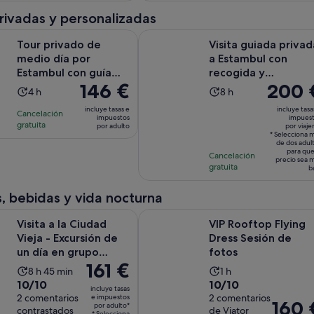
de
de
4 horas
8 horas
privadas y personalizadas
y
y
Se abre en una p
do de medio día por Estambul con guía local
Visita guiada privada a Estambul 
Tour privado de
15 minutos
Visita guiada privad
45 minutos
medio día por
a Estambul con
Estambul con guía
recogida y
El
146 €
El
200 
local
devolución
La
La
4 h
8 h
precio
precio
duración
duración
incluye tasas e
incluye tasa
Cancelación
es
es
impuestos
impues
de
de
gratuita
por adulto
por viaje
de
de
la
la
* Selecciona 
146 €
200 €
de dos adul
actividad
actividad
para que
Cancelación
por
por
precio sea 
es
es
gratuita
b
adulto
viajero*
de
de
4 horas
8 horas
, bebidas y vida nocturna
Se abre 
a Ciudad Vieja - Excursión de un día en grupo reducido
VIP Rooftop Flying Dress Sesión d
Visita a la Ciudad
VIP Rooftop Flying
Vieja - Excursión de
Dress Sesión de
un día en grupo
fotos
El
161 €
reducido
La
La
8 h 45 min
1 h
precio
10.0
10.0
10/10
10/10
duración
duración
incluye tasas
es
sobre
2 comentarios
sobre
2 comentarios
e impuestos
de
de
El
160 
por adulto*
de
contrastados
de Viator
10
10
* Selecciona