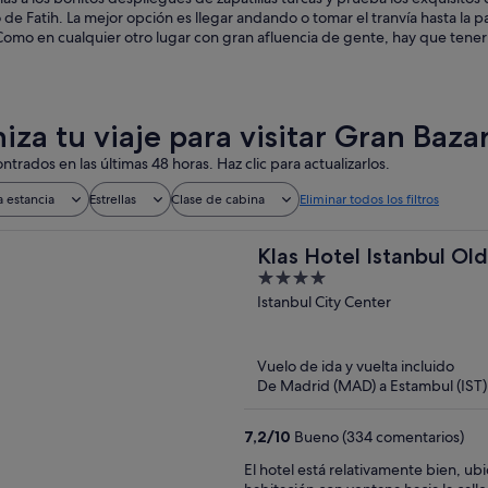
to de Fatih. La mejor opción es llegar andando o tomar el tranvía hasta la 
mo en cualquier otro lugar con gran afluencia de gente, hay que tener c
iza tu viaje para visitar Gran Baza
ntrados en las últimas 48 horas. Haz clic para actualizarlos.
a estancia
Estrellas
Clase de cabina
Eliminar todos los filtros
Klas Hotel Istanbul Old
4
out
Istanbul City Center
of
5
Vuelo de ida y vuelta incluido
De Madrid (MAD) a Estambul (IST)
7,2
/
10
Bueno (334 comentarios)
El hotel está relativamente bien, ubi