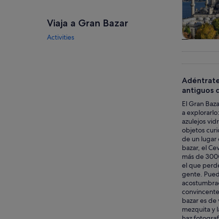
Viaja a Gran Bazar
Activities
Visitas gu
excursio
un d
Adéntrate
antiguos d
El Gran Baz
a explorarl
azulejos vid
objetos curi
de un lugar 
bazar, el Ce
más de 3000 
el que perde
gente. Pued
acostumbrad
convincentes
bazar es de 
mezquita y l
haz fotograf