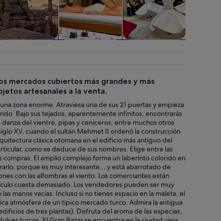
ompras y moda
Spa y bienestar
Espectáculos y
Clases y t
conciertos
e los mercados cubiertos más grandes y más
jetos artesanales a la venta.
 una zona enorme. Atraviesa una de sus 21 puertas y empieza
do. Bajo sus tejados, aparentemente infinitos, encontrarás
de danza del vientre, pipas y ceniceros, entre muchos otros
siglo XV, cuando el sultán Mehmet II ordenó la construcción
rquitectura clásica otomana en el edificio más antiguo del
particular, como se deduce de sus nombres. Elige entre las
as compras. El amplio complejo forma un laberinto colorido en
rarlo, porque es muy interesante... y está abarrotado de
es con las alfombras al viento. Los comerciantes están
rtículo cuesta demasiado. Los vendedores pueden ser muy
as manos vacías. Incluso si no tienes espacio en la maleta, el
stica atmósfera de un típico mercado turco. Admira la antigua
dificios de tres plantas). Disfruta del aroma de las especias,
dulces turcos. El Gran Bazar se encuentra en la ciudad vieja,