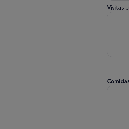
Visitas 
Tour priva
Comidas
Visita a l