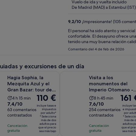
Vuelo de ida y vuelta incluido
De Madrid (MAD) a Estambul (IST)
9,2
/
10
¡Impresionante! (105 coment
El personal ha sido atento y servici
confortable. El desayuno ofrece un
tenido una muy buena relación cali
Comentario del 4 de feb de 2026
guiadas y excursiones de un día
ia, la Mezquita Azul y el Gran Bazar: tour de medio día en gru
Visita a los monumentos del Imper
Hagia Sophia, la
Visita a los
Mezquita Azul y el
monumentos del
Gran Bazar: tour de
Imperio Otomano -
El
110 €
El
161 
medio día en
Entradas sin colas
La
La
4 h 15 min
8 h 45 min
grupos...
precio
precio
7.4
7.6
7,4/10
7,6/10
duración
duración
incluye tasas e
incluye ta
es
es
sobre
63 comentarios
sobre
254 comentarios
impuestos
e impues
de
de
por adulto*
por adul
de
de
contrastados
contrastados
10
10
la
la
* Selecciona
* Selecci
110 €
más de dos
161 €
más de 
con
con
actividad
actividad
adultos para
adultos p
Cancelación
Cancelación
por
por
que el precio
que el pre
63
254
es
es
gratuita
gratuita
sea más bajo
sea más b
adulto*
adulto
comentarios
comentarios