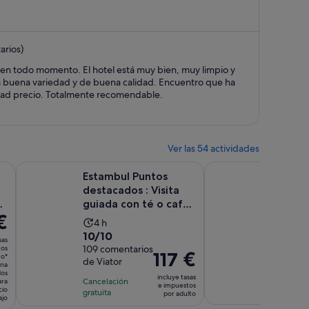
1019 €,
ahora
es
arios)
de
606 €
al en todo momento. El hotel está muy bien, muy limpio y
por
a buena variedad y de buena calidad. Encuentro que ha
persona
dad precio. Totalmente recomendable.
Ver las 54 actividades
Se abre en una pestaña nueva
Se abre en una pestaña nueva
pos...
io Otomano - Entradas sin colas
Estambul Puntos destacados : Visita guiada con té o café t
Estambul: Taller de 
Estambul Puntos
Estamb
destacados : Visita
cerámi
guiada con té o café
La
45 mi
€
turco
8.8
8,8/10
La
4 h
dura
10.0
10/10
sobre
10 come
duración
de
sas
de
sobre
109 comentarios
tos
10
de
la
El
117 €
to*
GetYou
de Viator
10
con
la
ona
activ
precio
dos
con
incluye tasas
10
actividad
Cancelac
es
Cancelación
ara
es
e impuestos
cio
gratuita
109
gratuita
coment
es
por adulto
de
de
ajo
*
comentarios