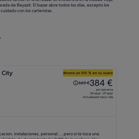
parada de Beyazit. El bazar abre todos los días, excepto los
uidado con los carteristas.
r
 City
Ahorra un 100 % en tu vuelo
El
384 €
669 €
precio
por persona
era
24 sept - 27 sept
Actualizado hace 1 día
de
669 €,
ahora
es
de
384 €
cacion, instalaciones, personal.....pero si te toca una
por