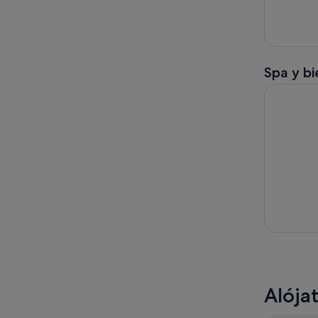
Spa y bi
Estambul 
Alója