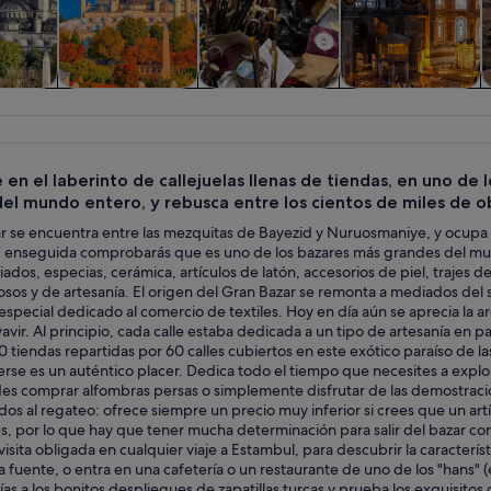
iadas y
Historia y cultura
Visitas privadas y
Comidas,
C
nes de
personalizadas
bebidas y vida
ía
nocturna
 en el laberinto de callejuelas llenas de tiendas, en uno d
el mundo entero, y rebusca entre los cientos de miles de ob
ar se encuentra entre las mezquitas de Bayezid y Nuruosmaniye, y ocupa
o: enseguida comprobarás que es uno de los bazares más grandes del mun
riados, especias, cerámica, artículos de latón, accesorios de piel, trajes 
osos y de artesanía. El origen del Gran Bazar se remonta a mediados del 
especial dedicado al comercio de textiles. Hoy en día aún se aprecia la a
vavir. Al principio, cada calle estaba dedicada a un tipo de artesanía en 
tiendas repartidas por 60 calles cubiertos en este exótico paraíso de l
rse es un auténtico placer. Dedica todo el tiempo que necesites a explo
es comprar alfombras persas o simplemente disfrutar de las demostracion
os al regateo: ofrece siempre un precio muy inferior si crees que un a
, por lo que hay que tener mucha determinación para salir del bazar con l
visita obligada en cualquier viaje a Estambul, para descubrir la caracterí
a fuente, o entra en una cafetería o un restaurante de uno de los "hans" (e
ías a los bonitos despliegues de zapatillas turcas y prueba los exquisitos 