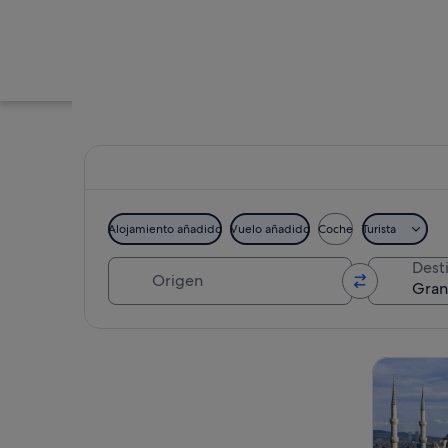
Alojamiento añadido
Vuelo añadido
Coche
Turista
Origen
Dest
Un mercado concurrid
Ver mapa
Visitas gu