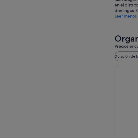
en el distri
domingos. Co
Leer menos
Organ
Precios enco
Duración de l