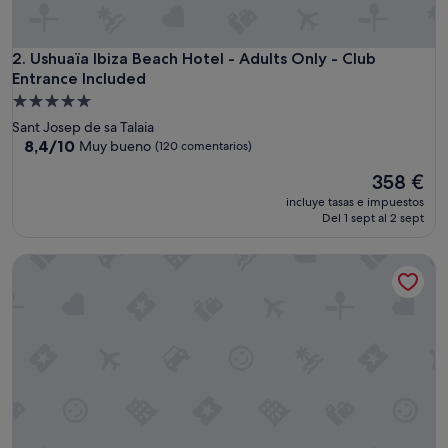
Ushuaïa Ibiza Beach Hotel - Adults Only - Club Entrance Inc
2. Ushuaïa Ibiza Beach Hotel - Adults Only - Club
Entrance Included
Alojamiento
de
Sant Josep de sa Talaia
5.0 estrellas
8.4
8,4/10
Muy bueno
(120 comentarios)
sobre
El
358 €
10,
precio
Muy
incluye tasas e impuestos
actual
bueno,
Del 1 sept al 2 sept
es
(120 comentarios)
de
Hotel Ibiza Playa
358 €