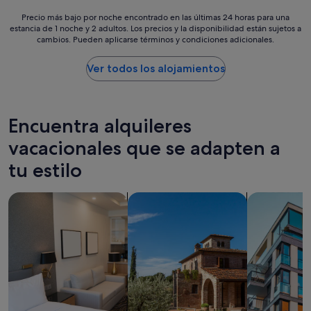
c
s
i
Precio
Precio más bajo por noche encontrado en las últimas 24 horas para una
t
l
estancia de 1 noche y 2 adultos. Los precios y la disponibilidad están sujetos a
más
á
cambios. Pueden aplicarse términos y condiciones adicionales.
l
bajo
m
l
por
u
o
noche
Ver todos los alojamientos
y
y
encontrado
c
e
en
e
n
las
r
e
últimas
Encuentra alquileres
c
l
24 horas
a
c
para
vacacionales que se adapten a
d
e
una
e
tu estilo
n
estancia
t
t
de
o
r
1 noche
d
Buscar apartoteles
Buscar villas
Buscar apar
o
y
o
d
2 adultos.
t
e
Los
i
I
precios
e
b
y
n
i
la
e
z
disponibilidad
t
a
están
o
.
sujetos
d