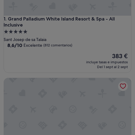
Grand Palladium White Island Resort & Spa - All Inclusive
1. Grand Palladium White Island Resort & Spa - All
Inclusive
Alojamiento
de
Sant Josep de sa Talaia
5.0 estrellas
8.6
8,6/10
Excelente
(812 comentarios)
sobre
El
383 €
10,
precio
Excelente,
incluye tasas e impuestos
actual
(812 comentarios)
Del 1 sept al 2 sept
es
de
Ushuaïa Ibiza Beach Hotel - Adults Only - Club Entrance Inc
383 €