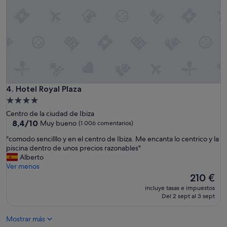
a
d
o
s
c
o
n
e
l
H
Hotel Royal Plaza
4. Hotel Royal Plaza
o
Alojamiento
t
de
Centro de la ciudad de Ibiza
e
4.0 estrellas
8.4
8,4/10
Muy bueno
(1.006 comentarios)
l
sobre
e
"
"comodo sencilllo y en el centro de Ibiza. Me encanta lo centrico y la
10,
n
c
piscina dentro de unos precios razonables"
Muy
g
o
Alberto
bueno,
e
m
Ver menos
(1.006 comentarios)
n
o
El
210 €
e
d
precio
r
incluye tasas e impuestos
o
actual
Del 2 sept al 3 sept
a
s
es
l
e
de
,
Mostrar más
n
210 €
e