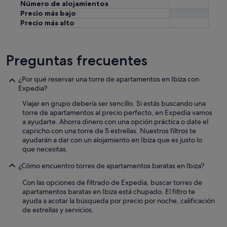
e
Número de alojamientos
z
c
Precio más bajo
o
o
Precio más alto
n
h
a
e
b
r
l
e
Preguntas frecuentes
e
n
s
t
"
¿Por qué reservar una torre de apartamentos en Ibiza con
e
Expedia?
s
o
Viajar en grupo debería ser sencillo. Si estás buscando una
b
torre de apartamentos al precio perfecto, en Expedia vamos
r
a ayudarte. Ahorra dinero con una opción práctica o date el
e
capricho con una torre de 5 estrellas. Nuestros filtros te
t
ayudarán a dar con un alojamiento en Ibiza que es justo lo
o
que necesitas.
d
o
¿Cómo encuentro torres de apartamentos baratas en Ibiza?
p
Con las opciones de filtrado de Expedia, buscar torres de
a
apartamentos baratas en Ibiza está chupado. El filtro te
r
ayuda a acotar la búsqueda por precio por noche, calificación
a
de estrellas y servicios.
s
e