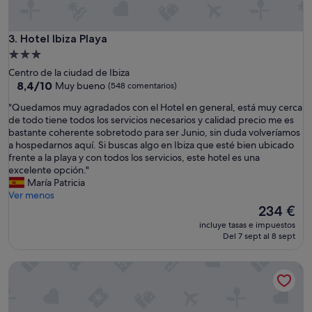
Hotel Ibiza Playa
3. Hotel Ibiza Playa
Alojamiento
de
Centro de la ciudad de Ibiza
3.0 estrellas
8.4
8,4/10
Muy bueno
(548 comentarios)
sobre
"
"Quedamos muy agradados con el Hotel en general, está muy cerca
10,
Q
de todo tiene todos los servicios necesarios y calidad precio me es
Muy
u
bastante coherente sobretodo para ser Junio, sin duda volveríamos
bueno,
e
a hospedarnos aquí. Si buscas algo en Ibiza que esté bien ubicado
(548 comentarios)
d
frente a la playa y con todos los servicios, este hotel es una
a
excelente opción."
m
María Patricia
o
Ver menos
s
El
234 €
m
precio
incluye tasas e impuestos
u
actual
Del 7 sept al 8 sept
y
es
a
de
Hotel Royal Plaza
g
234 €
r
a
d