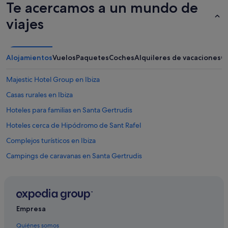
r
Te acercamos a un mundo de
J
u
viajes
n
i
o
,
Alojamientos
Vuelos
Paquetes
Coches
Alquileres de vacaciones
O
s
i
Majestic Hotel Group en Ibiza
n
d
Casas rurales en Ibiza
u
Hoteles para familias en Santa Gertrudis
d
a
Hoteles cerca de Hipódromo de Sant Rafel
v
o
Complejos turísticos en Ibiza
l
Campings de caravanas en Santa Gertrudis
v
e
Catalonia hoteles en Ibiza
r
í
Hoteles en la playa en Ibiza
a
B&B en Santa Gertrudis
m
Empresa
o
Hoteles boutique en Ibiza
s
Quiénes somos