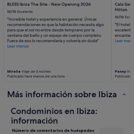
c
BLESS Ibiza The Site - New Opening 2026
Cala San 
c
i
Hilton
a
10/10
Excelente
n
l
10/10
Excel
a
"Increíble hotel y experiencia en general. Únicas
i
d
recomendaciones es que la habitación necesita algo
"El hotel
d
e
para que el sol no entre desde temprano por la
excelente,
a
n
ventana del baño y un espejo de cuerpo completo.
encantado
d
t
Fuera de eso lo recomendaría y volvería sin duda"
Leer men
p
r
Leer menos
r
o
e
d
c
e
i
u
o
Mirelle
Viaje de 3 noches
Penny
Viaj
n
m
Publicado hace menos de una hora
Publicado h
o
e
s
e
p
s
Más información sobre Ibiza
r
b
e
a
c
s
Condominios en Ibiza:
i
t
o
a
información
s
n
r
t
Número de comentarios de huéspedes
a