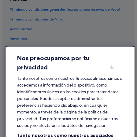
a
Casas privadas de vacaciones en San Rafael de Sa Creu
l
Términos y condiciones generales (excepto para reservas de Vrbo)
Hoteles que aceptan mascotas en Ibiza
g
o
Términos y condiciones de Vrbo
Hoteles de 5 estrellas en Ibiza
e
Accesibilidad
n
Villas en Ibiza
I
Privacidad
Relais & Chateaux hoteles en Ibiza
b
i
Majestic Hotel Group en Santa Gertrudis
Cookies
z
a
Nos preocupamos por tu
Hoteles con gimnasio en Ibiza
Condiciones de uso
q
privacidad
B&B en Ibiza
u
Información legal/contacto
e
Residences en Ibiza
Pautas sobre el contenido y cómo denunciar contenido
Tanto nosotros como nuestros
16
socios almacenamos o
e
s
accedemos a información del dispositivo, como
Casas de campo en San Rafael de Sa Creu
t
identificadores únicos en las cookies para tratar datos
Ayuda
Palladium hoteles en Ibiza
é
personales. Puedes aceptar o administrar tus
b
Ayuda
Hoteles Globales en Ibiza
preferencias haciendo clic abajo o, en cualquier
i
momento, a través de la página de la política de
e
Invisa Hoteles en Ibiza
Cancelar un vuelo
n
privacidad. Tus preferencias se notificarán a nuestros
Chalets en Ibiza
Cancelar una reserva de hotel o de un alquiler vacacional
u
socios y no afectarán a los datos de navegación.
b
Alojamientos agroturísticos en Ibiza
Plazos de reembolso
i
Tanto nosotros como nuestros asociados