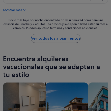
t
es
r
e
de
s
w
Mostrar más
383 €
o
i
n
t
Precio
Precio más bajo por noche encontrado en las últimas 24 horas para una
a
h
estancia de 1 noche y 2 adultos. Los precios y la disponibilidad están sujetos a
más
l
P
cambios. Pueden aplicarse términos y condiciones adicionales.
bajo
R
o
por
a
o
noche
Ver todos los alojamientos
f
l
encontrado
a
V
en
u
i
las
n
e
últimas
1
Encuentra alquileres
w
24 horas
0
,
para
vacacionales que se adapten a
!
b
una
!
u
tu estilo
estancia
E
t
de
l
w
1 noche
b
Buscar apartoteles
Buscar villas
Buscar apar
a
y
u
s
2 adultos.
e
i
Los
n
n
precios
g
i
y
u
t
la
s