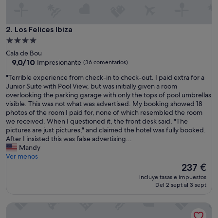
7
"
Los Felices Ibiza
2. Los Felices Ibiza
Alojamiento
de
Cala de Bou
4.0 estrellas
9.0
9,0/10
Impresionante
(36 comentarios)
sobre
"
"Terrible experience from check-in to check-out. I paid extra for a
10,
T
Junior Suite with Pool View, but was initially given a room
Impresionante,
e
overlooking the parking garage with only the tops of pool umbrellas
(36 comentarios)
r
visible. This was not what was advertised. My booking showed 18
r
photos of the room I paid for, none of which resembled the room
i
we received. When I questioned it, the front desk said, "The
b
pictures are just pictures," and claimed the hotel was fully booked.
l
After I insisted this was false advertising...
e
Mandy
e
Ver menos
x
El
237 €
p
precio
incluye tasas e impuestos
e
actual
Del 2 sept al 3 sept
r
es
i
de
Hotel Tres Torres
e
237 €
n