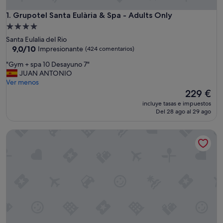
Grupotel Santa Eulària & Spa - Adults Only
1. Grupotel Santa Eulària & Spa - Adults Only
Alojamiento
de
Santa Eulalia del Rio
4.0 estrellas
9.0
9,0/10
Impresionante
(424 comentarios)
sobre
"
"Gym + spa 10 Desayuno 7"
10,
G
JUAN ANTONIO
Impresionante,
y
Ver menos
(424 comentarios)
m
El
229 €
+
precio
incluye tasas e impuestos
s
actual
Del 28 ago al 29 ago
p
es
a
de
Los Felices Ibiza
1
229 €
0
D
e
s
a
y
u
n
o