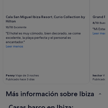
g
ó
t
n
h
(
e
Cala San Miguel Ibiza Resort, Curio Collection by
Grand Pal
p
p
Hilton
a
8/10
Bueno
a
r
10/10
Excelente
r
"Mi Estanc
k
k
"El hotel es muy cómodo, bien decorado, se come
Leer men
i
i
excelente, la playa perfecta y el personal es
n
n
encantador."
g
g
Leer menos
e
g
n
a
f
r
r
a
e
g
n
e
t
w
Penny
Viaje de 3 noches
hector
Viaj
e
Publicado hace 3 días
Publicado h
i
)
t
L
h
a
Más información sobre Ibiza
o
s
n
v
l
i
Casas barco en Ibiza:
y