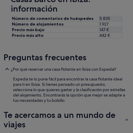
s
t
t
información
h
a
e
s
Número de comentarios de huéspedes
5.835
t
D
o
Número de alojamientos
1.927
e
p
Precio más bajo
147 €
s
s
Precio más alto
442 €
a
o
y
f
u
p
n
Preguntas frecuentes
o
o
o
e
l
¿Por qué reservar una casa flotante en Ibiza con Expedia?
x
u
c
m
Expedia te lo pone fácil para encontrar la casa flotante ideal
e
b
para ti en Ibiza. Si tienes pensado un presupuesto,
l
r
selecciona lo que quieres gastar y la clasificación por estrellas
e
e
del alojamiento. Encontrarás la opción que mejor se adapte a
n
l
tus necesidades y tu bolsillo.
t
l
e
a
V
Te acercamos a un mundo de
s
u
v
viajes
e
i
l
s