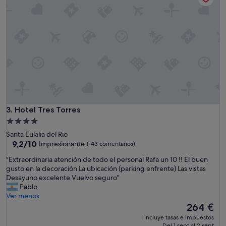
c
e
f
r
o
m
c
h
e
c
k
-
Hotel Tres Torres
3. Hotel Tres Torres
i
Alojamiento
n
de
Santa Eulalia del Rio
t
4.0 estrellas
9.2
9,2/10
Impresionante
(143 comentarios)
o
sobre
c
"
"Extraordinaria atención de todo el personal Rafa un 10 !! El buen
10,
h
E
gusto en la decoración La ubicación (parking enfrente) Las vistas
Impresionante,
e
x
Desayuno excelente Vuelvo seguro"
(143 comentarios)
c
t
Pablo
k
r
Ver menos
-
a
El
264 €
o
o
precio
u
incluye tasas e impuestos
r
actual
Del 1 sept al 2 sept