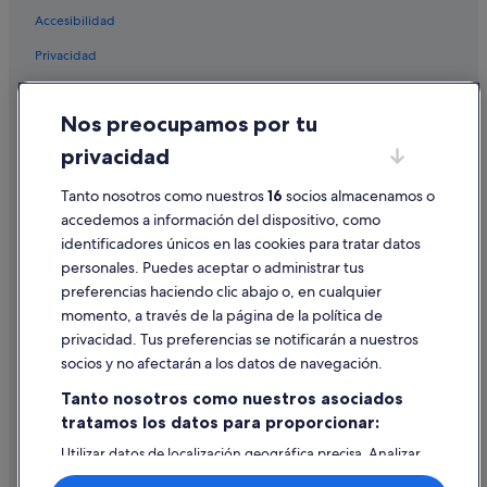
p
Accesibilidad
Villas en San Rafael de Sa Creu
h
o
Privacidad
Villas en Santa Gertrudis
t
Invisa Hoteles en Ibiza
Cookies
o
s
Nos preocupamos por tu
Campings de caravanas en San Rafael de Sa Creu
Condiciones de uso
o
f
privacidad
Azuline Hotels en Ibiza
Información legal/contacto
t
Hoteles de 5 estrellas en Ibiza
h
Pautas sobre el contenido y cómo denunciar contenido
Tanto nosotros como nuestros
16
socios almacenamos o
e
accedemos a información del dispositivo, como
Hoteles con spa en Ibiza
r
identificadores únicos en las cookies para tratar datos
Ayuda
o
Campings de caravanas en Santa Gertrudis
personales. Puedes aceptar o administrar tus
o
Ayuda
Villas en Ibiza
m
preferencias haciendo clic abajo o, en cualquier
I
momento, a través de la página de la política de
Insotel hoteles en Ibiza
Cancelar un vuelo
p
privacidad. Tus preferencias se notificarán a nuestros
a
Palladium hoteles en Ibiza
Cancelar una reserva de hotel o de un alquiler vacacional
socios y no afectarán a los datos de navegación.
i
Hoteles de 4 estrellas en Ibiza
d
Plazos de reembolso
Tanto nosotros como nuestros asociados
f
Hoteles cerca de Hipódromo de Sant Rafel
tratamos los datos para proporcionar:
Utilizar un cupón de Expedia
o
r
Condominios en Ibiza
Utilizar datos de localización geográfica precisa. Analizar
Documentos para viajes internacionales
,
activamente las características del dispositivo para su
Hoteles con gimnasio en Ibiza
n