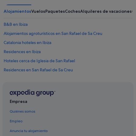
v
i
o
b
Alojamientos
Vuelos
Paquetes
Coches
Alquileres de vacaciones
O
s
l
e
e
g
B&B en Ibiza
.
u
T
Alojamientos agroturísticos en San Rafael de Sa Creu
r
h
o
i
Catalonia hoteles en Ibiza
"
s
Residences en Ibiza
w
a
Hoteles cerca de Iglesia de San Rafael
s
n
Residences en San Rafael de Sa Creu
o
Hoteles para ir de compras en Santa Gertrudis
t
w
Hoteles que aceptan mascotas en Ibiza
h
a
Hoteles con casino en Ibiza
Empresa
t
B&B en Santa Gertrudis
w
Quiénes somos
a
Hoteles Globales en Ibiza
s
Empleo
a
Hilton Hotels en Ibiza
d
Anuncia tu alojamiento
Hoteles de lujo en Ibiza
v