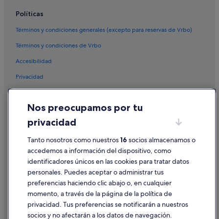
Apartamentos en Ibiza
Políticas
Rusticae hoteles en Ibiza
Términos y condiciones generales (excepto para reservas de Vrbo)
Casas barco en Ibiza
Términos y condiciones de Vrbo
Invisa Hoteles en Ibiza
Accesibilidad
Pensiones en Ibiza
Privacidad
Hoteles para ir de compras en Santa Gertrudis
B&B en Ibiza
Cookies
Nos preocupamos por tu
Hoteles con wifi en Ibiza
Condiciones de uso
privacidad
Hoteles de 3 estrellas en Ibiza
Información legal/contacto
Hoteles con piscina en Ibiza
Pautas sobre el contenido y cómo denunciar contenido
Tanto nosotros como nuestros
16
socios almacenamos o
accedemos a información del dispositivo, como
B&B en Santa Gertrudis
identificadores únicos en las cookies para tratar datos
Ayuda
Apartoteles en Ibiza
personales. Puedes aceptar o administrar tus
Ayuda
Villas en Santa Gertrudis
preferencias haciendo clic abajo o, en cualquier
momento, a través de la página de la política de
Casas rurales en Ibiza
Cancelar un vuelo
privacidad. Tus preferencias se notificarán a nuestros
Casas de huéspedes en Ibiza
Cancelar una reserva de hotel o de un alquiler vacacional
socios y no afectarán a los datos de navegación.