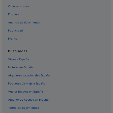
Apartamentos en San Rafael de Sa Creu
Quiénes somos
Relais & Chateaux hoteles en Ibiza
Empleo
Insotel hoteles en Ibiza
Anuncia tu alojamiento
Hoteles de lujo en Ibiza
Publicidad
Condominios en Ibiza
Prensa
Hoteles en la playa en Ibiza
Hoteles con spa en Ibiza
Búsquedas
Albergues en San Rafael de Sa Creu
Viajes a España
Hoteles con todo incluido en Ibiza
Hoteles en España
Hoteles para bodas en Santa Gertrudis
Alquileres vacacionales España
Hoteles que aceptan mascotas en Ibiza
Paquetes de viaje a España
Alojamientos agroturísticos en Ibiza
Vuelos baratos en España
Hilton Hotels en Ibiza
Alquiler de coches en España
Hoteles boutique en Ibiza
Sirenis Hotels & Resorts en Ibiza
Todos los alojamientos