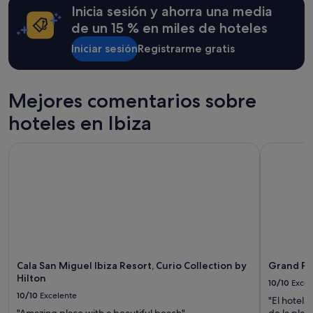
Inicia sesión y ahorra una media
y
condiciones
de un 15 % en miles de hoteles
adicionales.
Iniciar sesión
Registrarme gratis
Mejores comentarios sobre
hoteles en Ibiza
Cala San Miguel Ibiza Resort, Curio Collection by Hilton
Grand Palla
Cala San Miguel Ibiza Resort, Curio Collection by
Grand Pal
Hilton
10/10
Excel
10/10
Excelente
"El hotel 
"Amazing place with a beautiful beach"
de la play