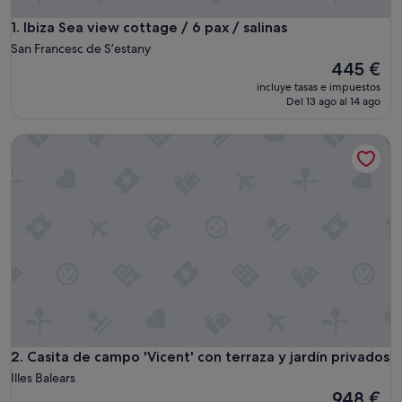
Ibiza Sea view cottage / 6 pax / salinas
1. Ibiza Sea view cottage / 6 pax / salinas
San Francesc de S’estany
El
445 €
precio
incluye tasas e impuestos
actual
Del 13 ago al 14 ago
es
de
Casita de campo 'Vicent' con terraza y jardín privados
445 €
Casita de campo 'Vicent' con terraza y jardín privados
2. Casita de campo 'Vicent' con terraza y jardín privados
Illes Balears
El
948 €