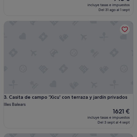
precio
incluye tasas e impuestos
actual
Del 31 ago al 1 sept
es
de
Casita de campo 'Xicu' con terraza y jardín privados
948 €
Casita de campo 'Xicu' con terraza y jardín privados
3. Casita de campo 'Xicu' con terraza y jardín privados
Illes Balears
El
1621 €
precio
incluye tasas e impuestos
actual
Del 3 sept al 4 sept
es
de
Casita de campo 'Can Mussenya 2' con terraza privada, Wi-F