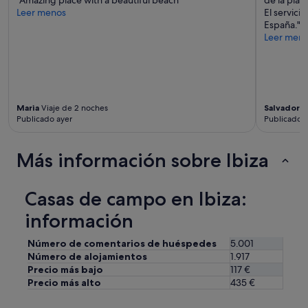
Leer menos
El servici
España."
Leer men
Maria
Viaje de 2 noches
Salvador
Vi
Publicado ayer
Publicado a
Más información sobre Ibiza
Casas de campo en Ibiza:
información
Número de comentarios de huéspedes
5.001
Número de alojamientos
1.917
Precio más bajo
117 €
Precio más alto
435 €