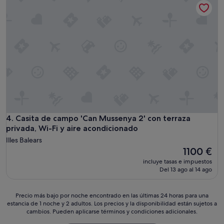
1621 €
Casita de campo 'Can Mussenya 2' con terraza privada, Wi-F
4. Casita de campo 'Can Mussenya 2' con terraza
privada, Wi-Fi y aire acondicionado
Illes Balears
El
1100 €
precio
incluye tasas e impuestos
actual
Del 13 ago al 14 ago
es
de
1100 €
Precio
Precio más bajo por noche encontrado en las últimas 24 horas para una
estancia de 1 noche y 2 adultos. Los precios y la disponibilidad están sujetos a
más
cambios. Pueden aplicarse términos y condiciones adicionales.
bajo
por