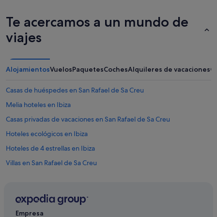
Te acercamos a un mundo de
viajes
Alojamientos
Vuelos
Paquetes
Coches
Alquileres de vacaciones
O
Casas de huéspedes en San Rafael de Sa Creu
Melia hoteles en Ibiza
Casas privadas de vacaciones en San Rafael de Sa Creu
Hoteles ecológicos en Ibiza
Hoteles de 4 estrellas en Ibiza
Villas en San Rafael de Sa Creu
Hoteles románticos en Ibiza
Iberostar hoteles en Ibiza
Hoteles para familias en Santa Gertrudis
Empresa