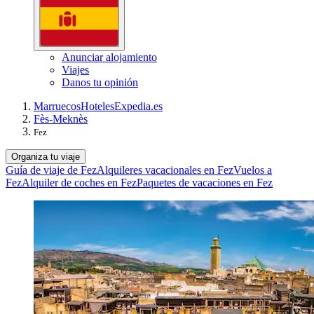
Anunciar alojamiento
Viajes
Danos tu opinión
Marruecos
Hoteles
Expedia.es
Fès-Meknès
Fez
Organiza tu viaje
Guía de viaje de Fez
Alquileres vacacionales en Fez
Vuelos a
Fez
Alquiler de coches en Fez
Paquetes de vacaciones en Fez