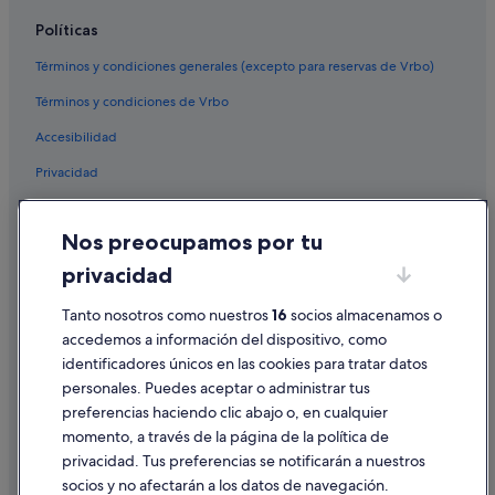
Hoteles cerca de Via del Corso
Políticas
Apartamentos en Roma
Términos y condiciones generales (excepto para reservas de Vrbo)
Hoteles con spa en Roma
Términos y condiciones de Vrbo
Hoteles cerca de Via Condotti
Accesibilidad
Hoteles con piscina en Centro histórico de Roma
Privacidad
Barcelo hoteles en Roma
Cookies
Ludovisi hoteles
Nos preocupamos por tu
Condiciones de uso
Hoteles cerca de Palacio del Quirinal
privacidad
Información legal/contacto
Townhouses/Affittacamere en Roma
Tanto nosotros como nuestros
16
socios almacenamos o
Pautas sobre el contenido y cómo denunciar contenido
Casas rurales en Roma
accedemos a información del dispositivo, como
Hoteles de lujo en Roma
identificadores únicos en las cookies para tratar datos
Ayuda
personales. Puedes aceptar o administrar tus
Hoteles cerca de Palacio Barberini
Ayuda
preferencias haciendo clic abajo o, en cualquier
Trevi hoteles
momento, a través de la página de la política de
Cancelar un vuelo
Hoteles cerca de Plaza Barberini
privacidad. Tus preferencias se notificarán a nuestros
Cancelar una reserva de hotel o de un alquiler vacacional
socios y no afectarán a los datos de navegación.
Melia hoteles en Roma