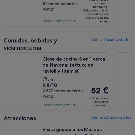
es
sobre
10 comentarios de
impuestos
de
por adulto*
de
Viator
10
la
* Selecciona más de
dos adultos para
150 €
con
actividad
que el precio sea
Cancelación gratuita
por
más bajo
10
es
adulto*
comentarios
de
4 horas
Comidas, bebidas y
Ver las 66 actividades
vida nocturna
Clase de cocina 3 en 1 cerca de Navona: fettuccine, ravioli y 
Aprende a 
Clase de cocina 3 en 1 cerca
de Navona: fettuccine,
ravioli y tiramisú
La
3 h
9.8
9,8/10
duración
El
52 €
sobre
2.877 comentarios de
de
precio
Viator
10
la
incluye tasas e
es
impuestos
con
actividad
Cancelación gratuita
por adulto
de
2877
es
52 €
comentarios
de
Atracciones
Ver las 26 actividades
por
3 horas
Visita guiada a los Museos Vaticanos y la Capilla Sixtina + Sa
Sáltate la 
adulto
Visita guiada a los Museos