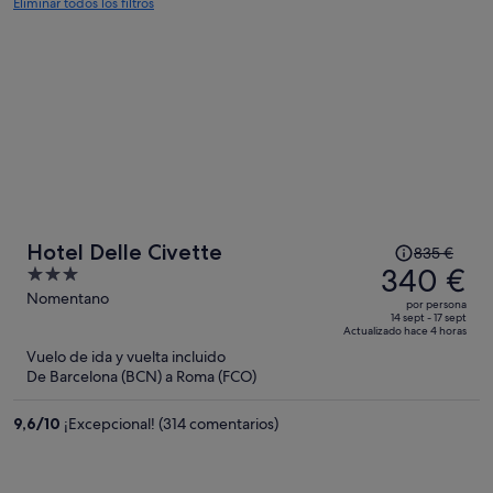
Eliminar todos los filtros
El
Hotel Delle Civette
835 €
precio
340 €
3
era
out
Nomentano
por persona
de
of
14 sept - 17 sept
Actualizado hace 4 horas
835 €,
5
Vuelo de ida y vuelta incluido
ahora
De Barcelona (BCN) a Roma (FCO)
es
de
9,6
/
10
¡Excepcional! (314 comentarios)
340 €
por
persona