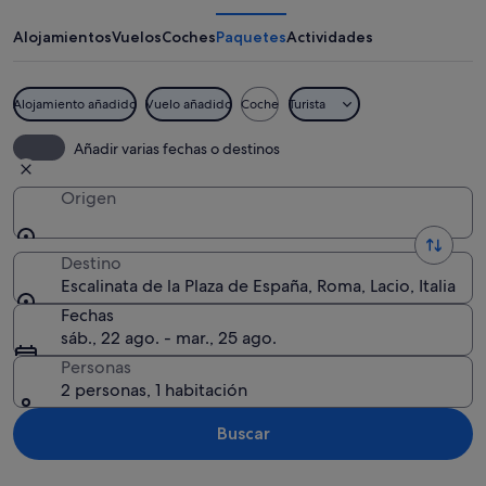
la
Plaza
Alojamientos
Vuelos
Coches
Paquetes
Actividades
de
España
Alojamiento añadido
Vuelo añadido
Coche
Turista
Una iglesia histórica con dos torres d
Añadir varias fechas o destinos
Origen
Destino
Escalinata de la Plaza de España, Roma, Lacio, Italia
Fechas
sáb., 22 ago. - mar., 25 ago.
Personas
2 personas, 1 habitación
Buscar
Ver mapa