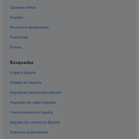
Hoteles boutique en Roma
Quiénes somos
Hoteles con conserje en Roma
Empleo
Room Mate Hotels en Roma
Anuncia tu alojamiento
Repubblica hoteles
Publicidad
Hoteles para bodas en Roma
Prensa
Hoteles con casino en Roma
Nh Hotels en Roma
Búsquedas
Hoteles cerca de Via del Tritone
Viajes a España
Hoteles cerca de Palacio Massimo alle Colonne
Hoteles en España
Millennium Hotels en Roma
Alquileres vacacionales España
Hoteles LGTBQIA en Roma
Paquetes de viaje a España
Roma hoteles
Vuelos baratos en España
Hoteles de 5 estrellas en Roma
Alquiler de coches en España
Hoteles de aventura en Roma
Todos los alojamientos
Hoteles con spa en Trevi