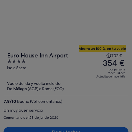
Ahorra un 100 % en tu vuelo
El
Euro House Inn Airport
702 €
precio
354 €
4
era
out
Isola Sacra
por persona
de
of
9 oct - 13 oct
Actualizado hace 1 día
702 €,
5
Vuelo de ida y vuelta incluido
ahora
De Málaga (AGP) a Roma (FCO)
es
de
7,8
/
10
Bueno (951 comentarios)
354 €
por
Un muy buen servicio
persona
Comentario del 28 de jul de 2026