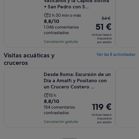
Vaticanos y la Capilla Sixtina
+ San Pedro con S...
La
2 h 30 min o más
El
54 €
8.8
8,8/10
duración
51 €
precio
sobre
1.046 comentarios
de
anterior
contrastados
10
la
incluye tasas e
era
impuestos
con
actividad
Cancelación gratuita
por adulto
de
1046
es
54 €
comentarios
de
Visitas acuáticas y
Ver las 8 actividades
y
2 horas
cruceros
el
y
actual
Desde Roma: Excursión de un Día a Amalfi y Positano con un
Visita gui
30 minutos
Desde Roma: Excursión de un
es
Día a Amalfi y Positano con
de
un Crucero Costero ...
51 €
La
15 h
por
8.8
8,8/10
duración
adulto
El
119 €
sobre
154 comentarios
de
precio
contrastados
10
la
incluye tasas e
es
impuestos
con
actividad
Cancelación gratuita
por adulto
de
154
es
119 €
comentarios
de
por