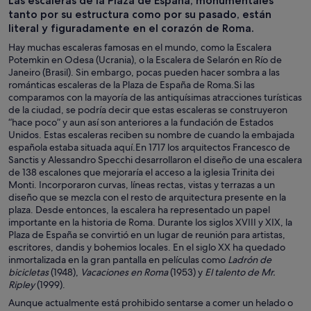
Las escaleras de la Plaza de España, monumentales
de un día
personalizadas
nocturna
tanto por su estructura como por su pasado, están
literal y figuradamente en el corazón de Roma.
Hay muchas escaleras famosas en el mundo, como la Escalera
Potemkin en Odesa (Ucrania), o la Escalera de Selarón en Río de
Janeiro (Brasil). Sin embargo, pocas pueden hacer sombra a las
románticas escaleras de la Plaza de España de Roma.Si las
comparamos con la mayoría de las antiquísimas atracciones turísticas
de la ciudad, se podría decir que estas escaleras se construyeron
“hace poco” y aun así son anteriores a la fundación de Estados
Unidos. Estas escaleras reciben su nombre de cuando la embajada
española estaba situada aquí.En 1717 los arquitectos Francesco de
Sanctis y Alessandro Specchi desarrollaron el diseño de una escalera
de 138 escalones que mejoraría el acceso a la iglesia Trinita dei
Monti. Incorporaron curvas, líneas rectas, vistas y terrazas a un
diseño que se mezcla con el resto de arquitectura presente en la
plaza. Desde entonces, la escalera ha representado un papel
importante en la historia de Roma. Durante los siglos XVIII y XIX, la
Plaza de España se convirtió en un lugar de reunión para artistas,
escritores, dandis y bohemios locales. En el siglo XX ha quedado
inmortalizada en la gran pantalla en películas como
Ladrón de
bicicletas
(1948),
Vacaciones en Roma
(1953) y
El talento de Mr.
Ripley
(1999).
Aunque actualmente está prohibido sentarse a comer un helado o