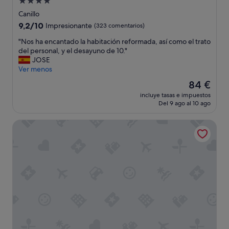
Alojamiento
de
Canillo
4.0 estrellas
9.2
9,2/10
Impresionante
(323 comentarios)
sobre
"
"Nos ha encantado la habitación reformada, así como el trato
10,
N
del personal, y el desayuno de 10."
Impresionante,
o
JOSE
(323 comentarios)
s
Ver menos
h
El
84 €
a
precio
incluye tasas e impuestos
e
actual
Del 9 ago al 10 ago
n
es
c
de
Hotel de l'Isard
a
84 €
n
t
a
d
o
l
a
h
a
b
i