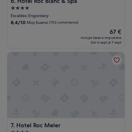
Hotel Roc Blanc & Spa
6. Hotel Roc Blanc & Spa
Alojamiento
de
Escaldes-Engordany
4.0 estrellas
8.4
8,4/10
Muy bueno
(703 comentarios)
sobre
El
67 €
10,
precio
Muy
incluye tasas e impuestos
actual
Del 6 sept al 7 sept
bueno,
es
(703 comentarios)
de
Hotel Roc Meler
67 €
Hotel Roc Meler
7. Hotel Roc Meler