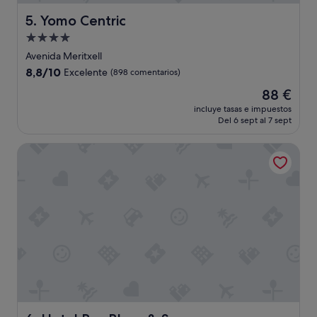
Yomo Centric
5. Yomo Centric
Alojamiento
de
Avenida Meritxell
4.0 estrellas
8.8
8,8/10
Excelente
(898 comentarios)
sobre
El
88 €
10,
precio
Excelente,
incluye tasas e impuestos
actual
Del 6 sept al 7 sept
(898 comentarios)
es
de
Hotel Roc Blanc & Spa
88 €