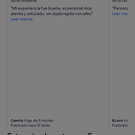
d
10/10
Excelente
10/10
Excelen
a
"Mi experiencia fue buena, el personal muy
"Personal m
d
atento y educado, sin duda repita con ellos"
Leer menos
.
Leer menos
T
o
d
o
e
s
t
o
"
m
u
y
b
i
e
n
e
x
p
Camilo
Viaje de 5 noches
BJorn
Viaje d
l
Publicado hace 12 horas
Publicado hac
i