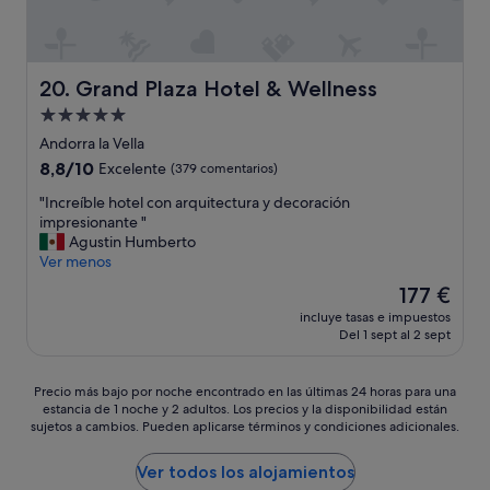
a
e
s
t
a
r
l
e
a
r
g
p
l
y
e
e
e
a
t
c
n
r
s
Grand Plaza Hotel & Wellness
20. Grand Plaza Hotel & Wellness
o
e
i
s
v
d
p
Alojamiento
a
o
e
a
c
l
de
n
n
Andorra la Vella
v
i
.
a
5.0 estrellas
t
8.8
8,8/10
í
Excelente
(379 comentarios)
ó
"
l
a
sobre
a
n
s
n
"
"Increíble hotel con arquitectura y decoración
10,
e
y
u
a
I
impresionante "
Excelente,
s
d
p
s
n
Agustin Humberto
(379 comentarios)
t
e
e
.
c
Ver menos
a
l
r
A
r
r
a
El
177 €
a
l
e
e
6
precio
t
incluye tasas e impuestos
a
í
n
a
actual
Del 1 sept al 2 sept
e
n
b
t
l
es
n
o
l
e
a
de
t
c
e
m
1
177 €
Precio
Precio más bajo por noche encontrado en las últimas 24 horas para una
o
h
h
p
0
estancia de 1 noche y 2 adultos. Los precios y la disponibilidad están
más
y
e
o
o
y
sujetos a cambios. Pueden aplicarse términos y condiciones adicionales.
bajo
a
h
t
r
p
por
m
e
e
a
o
noche
Ver todos los alojamientos
a
m
l
d
r