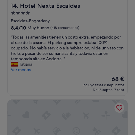
o
l
l
Hotel Nexta Escaldes
14. Hotel Nexta Escaldes
y
r
c
Alojamiento
u
e
o
n
d
n
de
Escaldes-Engordany
c
e
t
4.0 estrellas
8.4
8,4/10
Muy bueno
(418 comentarios)
a
d
i
sobre
l
o
g
"
"Todas las amenities tienen un costo extra, empezando por
10,
o
r
u
T
el uso de la piscina. El parking siempre estaba 100%
Muy
r
e
o
o
ocupado. No había servicio a la habitación, ni de un vaso con
bueno,
h
s
y
d
hielo, a pesar de ser semana santa y todavía estar en
(418 comentarios)
o
m
l
a
temporada alta en Andorra. "
r
á
a
s
Tatiana
r
s
z
l
Ver menos
i
e
o
a
El
68 €
b
c
n
s
precio
l
o
a
incluye tasas e impuestos
a
actual
e
n
d
Del 6 sept al 7 sept
m
es
,
ó
e
e
de
h
m
p
Hotel Panorama & Spa
n
68 €
a
i
i
i
y
c
s
t
u
a
c
i
n
s
i
e
v
"
n
s
e
a
t