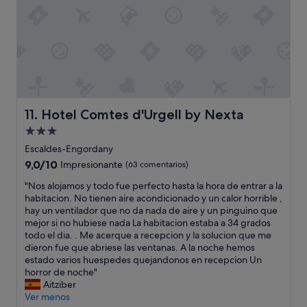
v
a
r
i
a
d
o
y
e
Hotel Comtes d'Urgell by Nexta
s
11. Hotel Comtes d'Urgell by Nexta
t
Alojamiento
a
de
Escaldes-Engordany
b
3.0 estrellas
a
9.0
9,0/10
Impresionante
(63 comentarios)
m
sobre
"
"Nos alojamos y todo fue perfecto hasta la hora de entrar a la
u
10,
N
habitacion. No tienen aire acondicionado y un calor horrible ,
y
Impresionante,
o
hay un ventilador que no da nada de aire y un pinguino que
b
(63 comentarios)
s
mejor si no hubiese nada La habitacion estaba a 34 grados
u
a
todo el dia. . Me acerque a recepcion y la solucion que me
e
l
dieron fue que abriese las ventanas. A la noche hemos
n
o
estado varios huespedes quejandonos en recepcion Un
o
j
horror de noche"
.
a
Aitziber
C
m
Ver menos
é