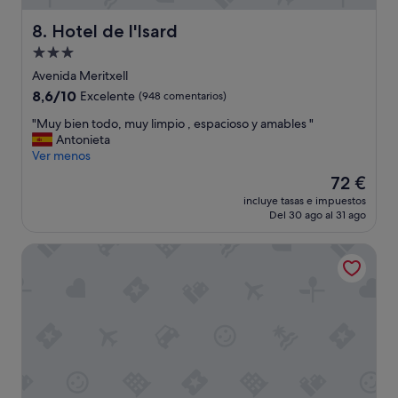
t
a
Hotel de l'Isard
8. Hotel de l'Isard
c
Alojamiento
i
de
ó
Avenida Meritxell
n
3.0 estrellas
8.6
8,6/10
Excelente
(948 comentarios)
r
sobre
e
"
"Muy bien todo, muy limpio , espacioso y amables "
10,
f
M
Antonieta
Excelente,
o
u
Ver menos
(948 comentarios)
r
y
El
72 €
m
b
precio
a
incluye tasas e impuestos
i
actual
Del 30 ago al 31 ago
d
e
es
a
n
de
,
Sercotel Delfos Andorra
t
72 €
a
o
s
d
í
o
c
,
o
m
m
u
o
y
e
l
l
i