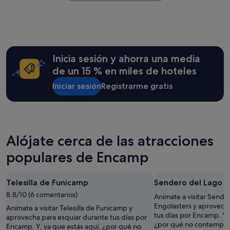
encontrado
b
o
c
a
o
en
l
s
o
a
t
las
e
e
n
l
r
últimas
,
s
a
t
o
24 horas
m
t
r
a
a
para
u
a
q
e
s
una
Inicia sesión y ahorra una media
y
d
u
n
c
estancia
l
o
i
de un 15 % en miles de hoteles
A
e
de
i
v
t
n
n
1 noche
m
Iniciar sesión
Registrarme gratis
a
e
d
s
y
p
r
c
o
o
2 adultos.
i
i
t
r
r
Los
o
o
u
r
d
precios
y
s
r
a
e
y
c
h
a
.
Alójate cerca de las atracciones
r
la
o
u
y
"
e
disponibilidad
n
e
d
populares de Encamp
c
están
m
s
e
e
sujetos
u
p
c
p
a
y
e
o
Telesilla de Funicamp
Sendero del Lago E
c
cambios.
b
d
r
i
Pueden
8.8/10 (6 comentarios)
u
Anímate a visitar Sende
e
a
ó
aplicarse
e
Engolasters y aprovech
s
c
Anímate a visitar Telesilla de Funicamp y
n
términos
n
tus días por Encamp. Y, 
q
i
aprovecha para esquiar durante tus días por
b
y
a
¿por qué no contemplar
u
ó
Encamp. Y, ya que estás aquí, ¿por qué no
a