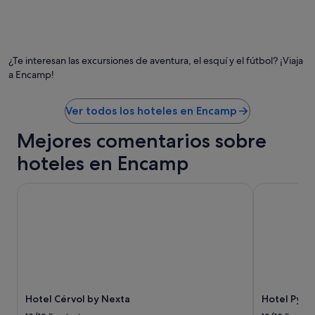
i
r
d
o
a
Foto de Keep Exploring 🌎(Mandeep S)
Fo
r
a
gr
d
o
de
e
¿Te interesan las excursiones de aventura, el esquí y el fútbol? ¡Viaja
t
Ke
n
a Encamp!
r
Ex
o
a
🌎
c
c
(M
h
Ver todos los hoteles en Encamp
a
S)
e
l
"
Mejores comentarios sobre
l
e
hoteles en Encamp
,
c
Hotel Cérvol by Nexta
Hotel Pyrén
e
n
t
r
o
d
e
c
i
Hotel Cérvol by Nexta
Hotel Pyré
u