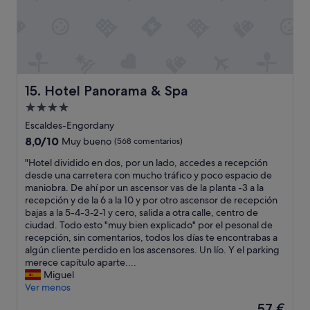
n
/
i
t
s
e
i
p
n
l
a
e
a
p
n
d
e
u
o
r
n
Hotel Panorama & Spa
15. Hotel Panorama & Spa
r
m
c
q
Alojamiento
a
o
u
n
de
s
Escaldes-Engordany
e
e
t
4.0 estrellas
8.0
8,0/10
Muy bueno
(568 comentarios)
n
c
o
sobre
o
i
e
"
"Hotel dividido en dos, por un lado, accedes a recepción
10,
d
ó
x
H
desde una carretera con mucho tráfico y poco espacio de
Muy
a
c
t
o
maniobra. De ahí por un ascensor vas de la planta -3 a la
bueno,
n
e
r
t
recepción y de la 6 a la 10 y por otro ascensor de recepción
(568 comentarios)
a
r
a
e
bajas a la 5-4-3-2-1 y cero, salida a otra calle, centro de
d
r
,
l
ciudad. Todo esto "muy bien explicado" por el pesonal de
a
a
e
d
recepción, sin comentarios, todos los días te encontrabas a
d
d
m
i
algún cliente perdido en los ascensores. Un lío. Y el parking
e
a
p
v
merece capítulo aparte....
a
d
e
i
Miguel
i
u
z
d
Ver menos
r
r
a
i
e
El
57 €
a