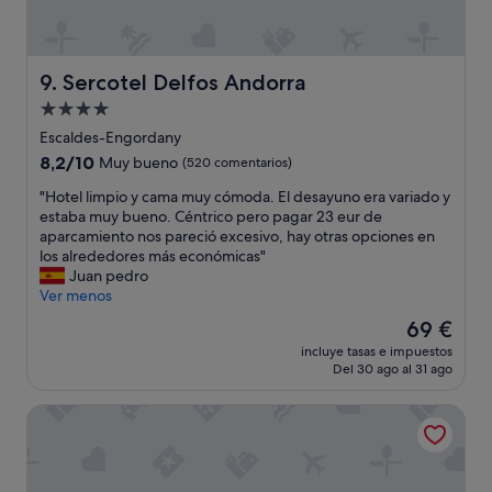
t
m
r
p
a
i
t
o
Sercotel Delfos Andorra
9. Sercotel Delfos Andorra
o
,
Alojamiento
d
e
e
de
s
Escaldes-Engordany
l
p
4.0 estrellas
8.2
8,2/10
Muy bueno
(520 comentarios)
p
a
sobre
e
c
"
"Hotel limpio y cama muy cómoda. El desayuno era variado y
10,
r
i
H
estaba muy bueno. Céntrico pero pagar 23 eur de
Muy
s
o
o
aparcamiento nos pareció excesivo, hay otras opciones en
bueno,
o
s
t
los alrededores más económicas"
(520 comentarios)
n
o
e
Juan pedro
a
y
l
Ver menos
l
a
l
El
69 €
,
m
i
precio
y
a
incluye tasas e impuestos
m
actual
e
Del 30 ago al 31 ago
b
p
es
l
l
i
de
d
e
Hotel Starc by Pierre & Vacances Premium
o
69 €
e
s
y
s
"
c
a
a
y