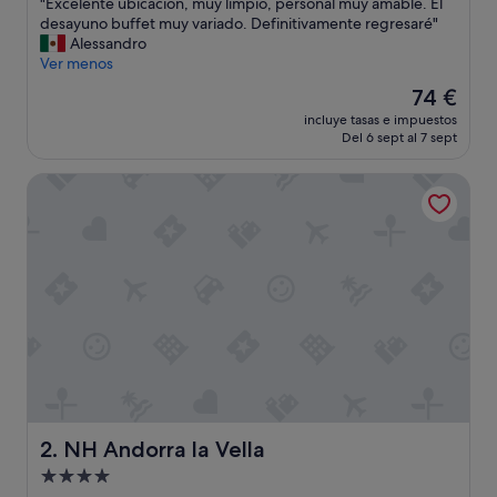
"
"Excelente ubicación, muy limpio, personal muy amable. El
10,
E
desayuno buffet muy variado. Definitivamente regresaré"
Excelente,
x
Alessandro
(971 comentarios)
c
Ver menos
e
El
74 €
l
precio
incluye tasas e impuestos
e
actual
Del 6 sept al 7 sept
n
es
t
de
NH Andorra la Vella
e
74 €
u
b
i
c
a
c
i
ó
n
,
m
u
y
NH Andorra la Vella
2. NH Andorra la Vella
l
Alojamiento
i