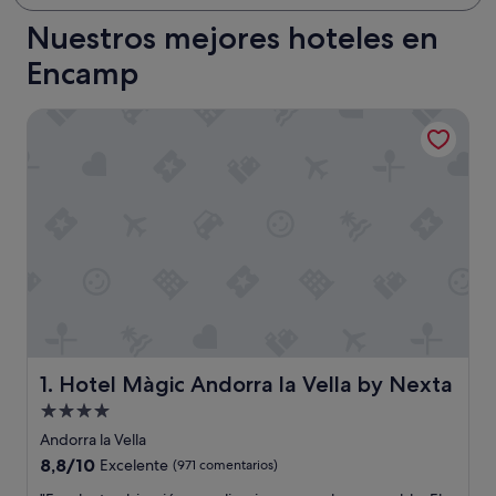
Nuestros mejores hoteles en
Encamp
Hotel Màgic Andorra la Vella by Nexta
Hotel Màgic Andorra la Vella by Nexta
1. Hotel Màgic Andorra la Vella by Nexta
Alojamiento
de
Andorra la Vella
4.0 estrellas
8.8
8,8/10
Excelente
(971 comentarios)
sobre