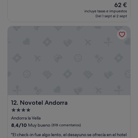
o
n
El
62 €
s
t
precio
incluye tasas e impuestos
y
r
actual
Del 1 sept al 2 sept
t
i
es
o
c
de
Novotel Andorra
d
o
62 €
o
p
f
e
u
r
e
o
p
p
e
a
r
g
f
a
e
r
c
2
t
3
o
e
h
u
Novotel Andorra
12. Novotel Andorra
a
r
Alojamiento
s
d
de
t
e
Andorra la Vella
a
4.0 estrellas
a
8.4
8,4/10
Muy bueno
(818 comentarios)
l
p
sobre
a
a
"
"El check-in fue algo lento, el desayuno se ofrecía en el hotel
10,