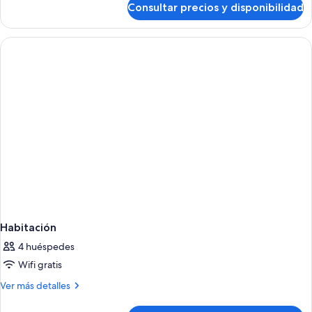
Consultar precios y disponibilidad
Habitación
cuádruple
superior
Habitación
4 huéspedes
Wifi gratis
Más
Ver más detalles
detalles
de