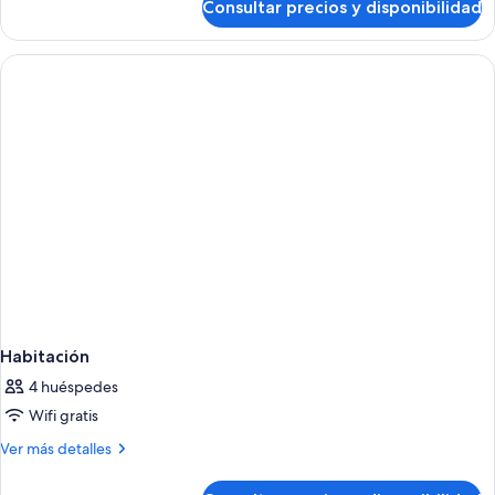
Consultar precios y disponibilidad
Habitación
Habitación
4 huéspedes
Wifi gratis
Más
Ver más detalles
detalles
de