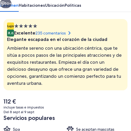
Wellness
50+
Resumen
Habitaciones
Ubicación
Políticas
Alojamiento
Lujo
de
Excelente
235 comentarios
8,6
5.0 estrellas
Elegante escapada en el corazón de la ciudad
Ambiente sereno con una ubicación céntrica, que te
sitúa a pocos pasos de las principales atracciones y de
exquisitos restaurantes. Empieza el día con un
Restaurante
delicioso desayuno que ofrece una gran variedad de
opciones, garantizando un comienzo perfecto para tu
aventura urbana.
El
112 €
precio
incluye tasas e impuestos
actual
Del 8 sept al 9 sept
es
Servicios populares
de
112 €
Spa
Se aceptan mascotas