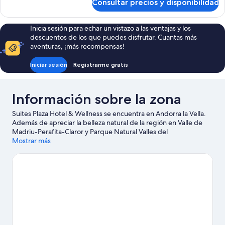
Consultar precios y disponibilidad
Habitación
Inicia sesión para echar un vistazo a las ventajas y los
descuentos de los que puedes disfrutar. Cuantas más
aventuras, ¡más recompensas!
Iniciar sesión
Registrarme gratis
Información sobre la zona
Suites Plaza Hotel & Wellness se encuentra en Andorra la Vella.
Además de apreciar la belleza natural de la región en Valle de
Madriu-Perafita-Claror y Parque Natural Valles del
Comapedrosa, también puedes visitar lugares fundamentales
Mostrar más
para los aficionados a la cultura, como Museo Carmen Thyssen y
Casa Rull. ¿Te apetece disfrutar de un evento especial? Puedes
consultar el calendario de Estadi Comunal de Aixovall o Devk-
Arena. Al estar junto a la montaña, podrás acercarte y disfrutar
de las pistas de esquí y de una zona de esquí, o realizar
actividades al aire libre, como los paseos en moto de nieve y las
rutas con raquetas de nieve.
Ver guía de viaje de Andorra la Vella