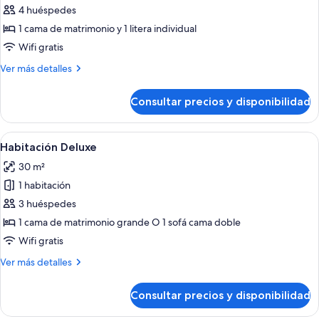
de
4 huéspedes
Habitación
1 cama de matrimonio y 1 litera individual
cuádruple
Wifi gratis
familiar
Más
Ver más detalles
detalles
de
Consultar precios y disponibilidad
Habitación
cuádruple
familiar
Abrir
Habitación de hotel con una cama gran
4
Habitación Deluxe
todas
30 m²
las
1 habitación
fotos
de
3 huéspedes
Habitación
1 cama de matrimonio grande O 1 sofá cama doble
Deluxe
Wifi gratis
Más
Ver más detalles
detalles
de
Consultar precios y disponibilidad
Habitación
Deluxe