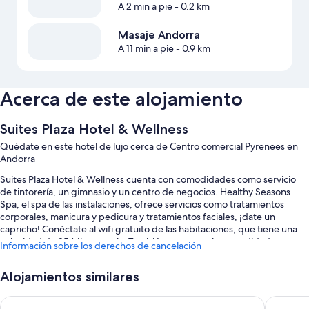
A 2 min a pie
- 0.2 km
Masaje Andorra
A 11 min a pie
- 0.9 km
Acerca de este alojamiento
Suites Plaza Hotel & Wellness
Quédate en este hotel de lujo cerca de Centro comercial Pyrenees en
Andorra
Suites Plaza Hotel & Wellness cuenta con comodidades como servicio
de tintorería, un gimnasio y un centro de negocios. Healthy Seasons
Spa, el spa de las instalaciones, ofrece servicios como tratamientos
corporales, manicura y pedicura y tratamientos faciales, ¡date un
capricho! Conéctate al wifi gratuito de las habitaciones, que tiene una
velocidad de 25 Mbps o más. También encontrarás comodidades como
Información sobre los derechos de cancelación
un baño turco y un restaurante.
También hay otros servicios, como:
Alojamientos similares
Desayuno bufé (de pago), aparcamiento (de pago) y un servicio de
Novotel Andorra
Hotel Be