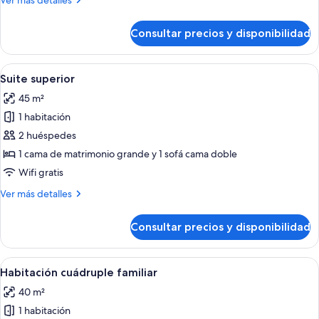
Ver más detalles
detalles
de
Consultar precios y disponibilidad
Habitación
junior
Abrir
Una habitación moderna y luminosa co
12
Suite superior
todas
45 m²
las
1 habitación
fotos
de
2 huéspedes
Suite
1 cama de matrimonio grande y 1 sofá cama doble
superior
Wifi gratis
Más
Ver más detalles
detalles
de
Consultar precios y disponibilidad
Suite
superior
Abrir
Un interior de madera con una cama, u
5
Habitación cuádruple familiar
todas
40 m²
las
1 habitación
fotos