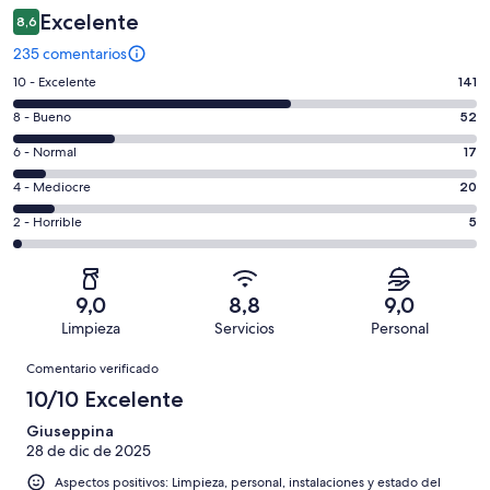
Excelente
8,6
235 comentarios
141
10 - Excelente
141
comentarios
52
8 - Bueno
52
de
comentarios
un
17
6 - Normal
17
de
total
comentarios
un
20
4 - Mediocre
20
de
de
total
comentarios
235
un
5
2 - Horrible
5
de
de
con
total
comentarios
235
un
una
de
de
con
total
puntuación
235
un
una
de
9,0
8,8
9,0
de
con
total
puntuación
235
Limpieza
Servicios
Personal
10
una
de
de
con
Comentarios
-
puntuación
235
8
Comentario verificado
una
Excelente
de
con
-
puntuación
10/10 Excelente
6
una
Bueno
de
-
puntuación
Giuseppina
4
Normal
28 de dic de 2025
de
-
2
Aspectos positivos: Limpieza, personal, instalaciones y estado del
Mediocre