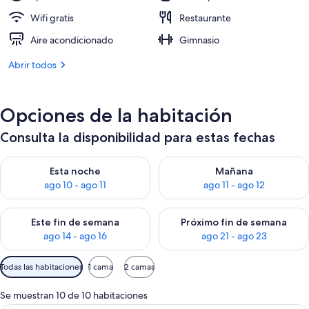
Wifi gratis
Restaurante
Aire acondicionado
Gimnasio
Abrir todos
Opciones de la habitación
Consulta la disponibilidad para estas fechas
Consulta la disponibilidad para esta noche, ago 10 - ago 11
Consulta la disponibilidad par
Esta noche
Mañana
ago 10 - ago 11
ago 11 - ago 12
Consulta la disponibilidad para este fin de semana, ago 14 - a
Consulta la disponibilidad par
Este fin de semana
Próximo fin de semana
ago 14 - ago 16
ago 21 - ago 23
Filtros
Todas las habitaciones
1 cama
2 camas
disponibles
para
Se muestran 10 de 10 habitaciones
las