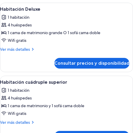
Abrir
Habitación de hotel con cama, televisi
4
Habitación Deluxe
todas
1 habitación
las
4 huéspedes
fotos
de
1 cama de matrimonio grande O 1 sofá cama doble
Habitación
Wifi gratis
Deluxe
Más
Ver más detalles
detalles
de
Consultar precios y disponibilidad
Habitación
Deluxe
Abrir
Habitación de hotel con una cama grand
1
Habitación cuádruple superior
todas
1 habitación
las
4 huéspedes
fotos
de
1 cama de matrimonio y 1 sofá cama doble
Habitación
Wifi gratis
cuádruple
Más
Ver más detalles
superior
detalles
de