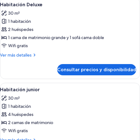
Abrir
Habitación de hotel con una cama grand
6
Habitación Deluxe
habitaciones
todas
30 m²
las
1 habitación
fotos
de
2 huéspedes
Habitación
1 cama de matrimonio grande y 1 sofá cama doble
Deluxe
Wifi gratis
Más
Ver más detalles
detalles
de
Consultar precios y disponibilidad
Habitación
Deluxe
Abrir
Habitación de hotel con dos camas, un
5
Habitación junior
todas
30 m²
las
1 habitación
fotos
de
4 huéspedes
Habitación
2 camas de matrimonio
junior
Wifi gratis
Más