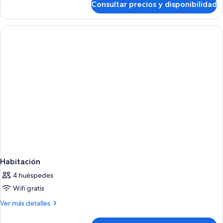
Consultar precios y disponibilidad
Habitación
Habitación
4 huéspedes
Wifi gratis
Más
Ver más detalles
detalles
de