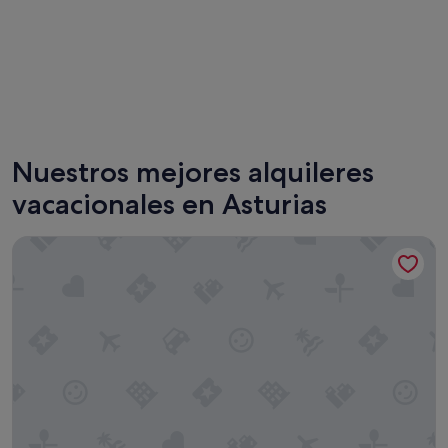
Gijón
Ribades
Nuestros mejores alquileres
vacacionales en Asturias
Heritage Suites Oviedo