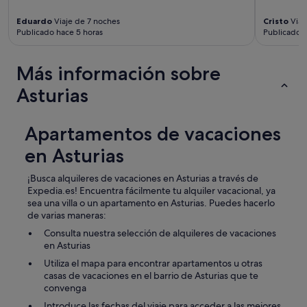
Eduardo
Viaje de 7 noches
Cristo
Viaj
Publicado hace 5 horas
Publicado h
Más información sobre
Asturias
Apartamentos de vacaciones
en Asturias
¡Busca alquileres de vacaciones en Asturias a través de
Expedia.es! Encuentra fácilmente tu alquiler vacacional, ya
sea una villa o un apartamento en Asturias. Puedes hacerlo
de varias maneras:
Consulta nuestra selección de alquileres de vacaciones
en Asturias
Utiliza el mapa para encontrar apartamentos u otras
casas de vacaciones en el barrio de Asturias que te
convenga
Introduce las fechas del viaje para acceder a las mejores