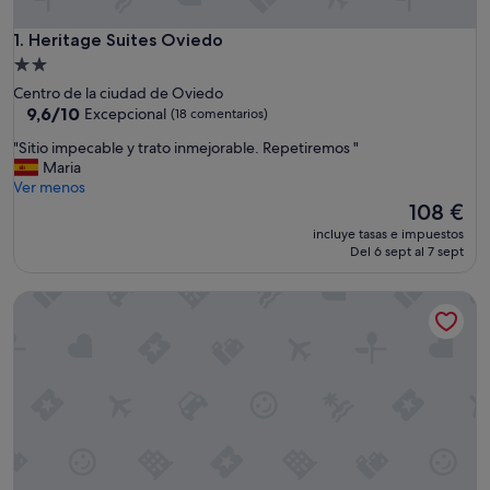
Heritage Suites Oviedo
1. Heritage Suites Oviedo
Alojamiento
de
Centro de la ciudad de Oviedo
2.0 estrellas
9.6
9,6/10
Excepcional
(18 comentarios)
sobre
"
"Sitio impecable y trato inmejorable. Repetiremos "
10,
S
Maria
Excepcional,
i
Ver menos
(18 comentarios)
t
El
108 €
i
precio
incluye tasas e impuestos
o
actual
Del 6 sept al 7 sept
i
es
m
de
Apartamentos Turisticos LLanes
p
108 €
e
c
a
b
l
e
y
t
r