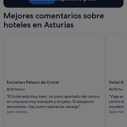
m
u
Mejores comentarios sobre
y
l
hoteles en Asturias
i
m
p
Eurostars Palacio de Cristal
Hotel Sil
i
o
y
m
u
y
c
o
m
Eurostars Palacio de Cristal
Hotel Si
o
8/10
Bueno
10/10
Excel
d
o
"El hotel está muy bien, un poco apartado del centro,
"Viaje en 
"
en una zona muy tranquilo y sin jaleo. El desayuno
centro de 
abundante. Hay zumo natural de naranja."
excelente
Leer menos
Leer men