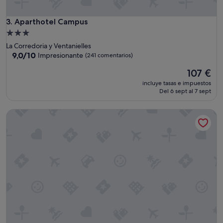
s
"
Aparthotel Campus
3. Aparthotel Campus
Alojamiento
de
La Corredoria y Ventanielles
3.0 estrellas
9.0
9,0/10
Impresionante
(241 comentarios)
sobre
El
107 €
10,
precio
Impresionante,
incluye tasas e impuestos
actual
(241 comentarios)
Del 6 sept al 7 sept
es
de
Limehome Oviedo Calle Postigo Bajo
107 €