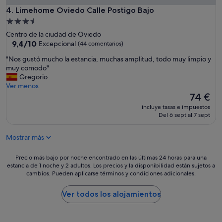
Limehome Oviedo Calle Postigo Bajo
4. Limehome Oviedo Calle Postigo Bajo
Alojamiento
de
Centro de la ciudad de Oviedo
3.5 estrellas
9.4
9,4/10
Excepcional
(44 comentarios)
sobre
"
"Nos gustó mucho la estancia, muchas amplitud, todo muy limpio y
10,
N
muy comodo"
Excepcional,
o
Gregorio
(44 comentarios)
s
Ver menos
g
El
74 €
u
precio
incluye tasas e impuestos
s
actual
Del 6 sept al 7 sept
t
es
ó
de
Mostrar más
m
74 €
u
c
Precio
Precio más bajo por noche encontrado en las últimas 24 horas para una
h
estancia de 1 noche y 2 adultos. Los precios y la disponibilidad están sujetos a
más
cambios. Pueden aplicarse términos y condiciones adicionales.
o
bajo
l
por
a
noche
Ver todos los alojamientos
e
encontrado
s
en
t
las