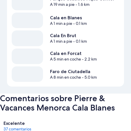
A 19 min a pie
- 1.6 km
Cala en Blanes
A 1 min a pie
- 0.1 km
Cala En Brut
A 1 min a pie
- 0.1 km
Cala en Forcat
A 5 min en coche
- 2.2 km
Faro de Ciutadella
A 8 min en coche
- 5.0 km
Comentarios sobre Pierre &
Vacances Menorca Cala Blanes
Comentarios
Excelente
37 comentarios