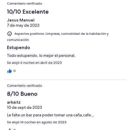
Comentarios
-
puntuación
Comentario verificado
4
Normal
de
10/10 Excelente
-
2
Mediocre
Jesus Manuel
-
7 de may de 2023
Horrible
Aspectos positivos: Limpieza, comodidad de la habitación y
comunicación
Estupendo
Todo estupendo, lo mejor el personal.
Se alojó 6 noches en abril de 2023
0
Comentario verificado
8/10 Bueno
arkaitz
10 de sept de 2023
Le falta un bar para poder tomar una caña,cafe…
Se alojó 14 noches en agosto de 2023