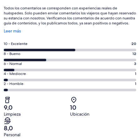
Todos los comentarios se corresponden con experiencias reales de
huéspedes. Solo pueden enviar comentarios los viajeros que hayan reservado
su estancia con nosotros. Verificamos los comentarios de acuerdo con nuestra
guía de contenidos, y los publicamos todos, ya sean positivos o negativos.
Se
Leer más
abre
en
20
10 - Excelente
20
una
comentarios
ventana
12
8 - Bueno
12
de
nueva
comentarios
un
3
6 - Normal
3
de
total
comentarios
un
1
4 - Mediocre
1
de
de
total
comentarios
37
un
1
2 - Horrible
1
de
de
con
total
comentarios
37
un
una
de
de
con
total
puntuación
37
un
una
de
9,0
10
de
con
total
puntuación
37
Limpieza
Ubicación
10
una
de
de
con
-
puntuación
37
8
una
8,0
Excelente
de
con
-
puntuación
Personal
6
una
Bueno
de