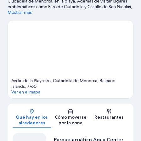
Ciudadela de Menorca, en la playa. Además de visitar lugares
emblemáticos como Faro de Ciutadella y Castillo de San Nicolás,
podrás apreciar la belleza natural de Cala Turqueta o Playa Son
Mostrar más
Saura. Si quieres aprovechar para ver algún partido o evento
especial durante tu estancia, consulta el calendario de
Hipódromo de Torre del Ram. Reserva algo de tiempo para
explorar la naturaleza realizando actividades como las rutas a pie
o en bicicleta.
Ver guía de viaje de Ciudadela de Menorca
Ver más apartoteles en Ciudadela de Menorca
Avda. de la Playa s/n, Ciutadella de Menorca, Balearic
Islands, 7760
Ver en el mapa
Mapa
Qué hay en los
Cómo moverse
Restaurantes
alrededores
por la zona
Parque acuático Aqua Center