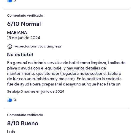
0
Comentario verificado
6/10 Normal
MARIANA
15 de jun de 2024
Aspectos positivos: Limpieza
No es hotel
En general no brinda servicios de hotel como limpieza, toallas de
playa o ayuda con el equipaje, y hay varios detalles de
mantenimiento que atender (regadera no se sostiene, tablero
de luz con un zumbido muy molesto). En lo positivo la cocineta
fue de ayuda para preparar el desayuno aunque hace falta un
escurridor de trastes y la ubicación del inmueble también esta
Se alojó 3 noches en junio de 2024
buena. En general funciona pero mas como Airbnb que como
hotel
0
Comentario verificado
8/10 Bueno
Luis