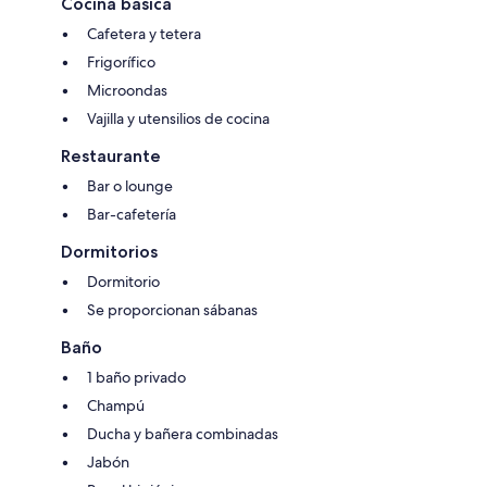
Cocina básica
Cafetera y tetera
Frigorífico
Microondas
Vajilla y utensilios de cocina
Restaurante
Bar o lounge
Bar-cafetería
Dormitorios
Dormitorio
Se proporcionan sábanas
Baño
1 baño privado
Champú
Ducha y bañera combinadas
Jabón