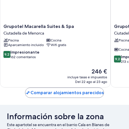
Grupotel
Grupote
Grupotel Macarella Suites & Spa
Grupot
Macarella
Club
Ciutadella de Menorca
Ciutade
Suites
Menorc
Piscina
Cocina
Piscin
&
Ciutadel
Aparcamiento incluido
Wifi gratis
Spa
de
Cocin
Ciutadella
Menorc
9.2
Impresionante
9,2
9.2
de
Imp
sobre
162 comentarios
9,2
sobre
Menorca
213 
10,
10,
Impresionante,
El
246 €
Impresi
162 comentarios
precio
213 com
incluye tasas e impuestos
actual
Del 22 ago al 23 ago
es
de
Comparar alojamientos parecidos
246 €
Información sobre la zona
Este apartotel se encuentra en el barrio Cala en Blanes de