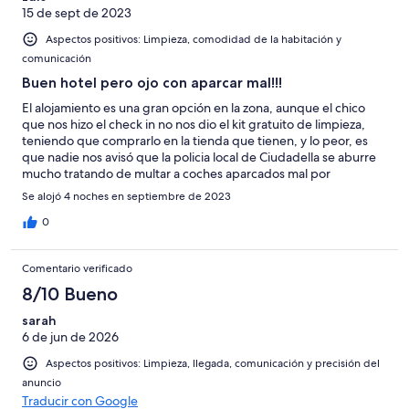
15 de sept de 2023
Aspectos positivos: Limpieza, comodidad de la habitación y
comunicación
Buen hotel pero ojo con aparcar mal!!!
El alojamiento es una gran opción en la zona, aunque el chico
que nos hizo el check in no nos dio el kit gratuito de limpieza,
teniendo que comprarlo en la tienda que tienen, y lo peor, es
que nadie nos avisó que la policia local de Ciudadella se aburre
mucho tratando de multar a coches aparcados mal por
milimetros. Seria bueno saber este nivel de exigencia en la
Se alojó 4 noches en septiembre de 2023
policia.
0
Comentario verificado
8/10 Bueno
sarah
6 de jun de 2026
Aspectos positivos: Limpieza, llegada, comunicación y precisión del
anuncio
Traducir con Google