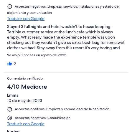
Aspectos negativos: Limpieza, servicios, instalaciones y estado del
alojamiento y comunicación
Traducir con Google
Stayed 3 full nights and hotel wouldn’t to house keeping.
Terrible customer service at the lunch cafe which is always
empty. What really made the experience terrible was upon
checking out they wouldn’t give us extra trash bag for some wet
clothes we had. Stay away from this resort it’s very boring and
miserable staff. I had stayed in menorca 6 times coming from
Se alojó 3 noches en agosto de 2025
NYC as it’s our family favorite travel place.
0
Comentario verificado
4/10 Mediocre
Emma
10 de may de 2023
Aspectos positivos: Limpieza y comodidad de la habitación
Aspectos negativos: Comunicación
Traducir con Google
Noisy