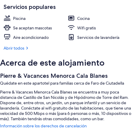
Servicios populares
Piscina
Cocina
Se aceptan mascotas
Wifi gratis
Aire acondicionado
Servicios de lavandería
Abrir todos
Acerca de este alojamiento
Pierre & Vacances Menorca Cala Blanes
Quédate en este apartotel para familias cerca de Faro de Ciutadella
Pierre & Vacances Menorca Cala Blanes se encuentra a muy poca
distancia de Castillo de San Nicolás y de Hipódromo de Torre del Ram.
Dispone de, entre otros, un jardín, un parque infantil y un servicio de
lavandería. Conéctate al wifi gratuito de las habitaciones, que tiene una
velocidad de 500 Mbps o más (para 6 personas o más, 10 dispositivos o
más). También tendrás otras comodidades, como un bar.
Información sobre los derechos de cancelación
Estos son algunos otros servicios de este apartotel: