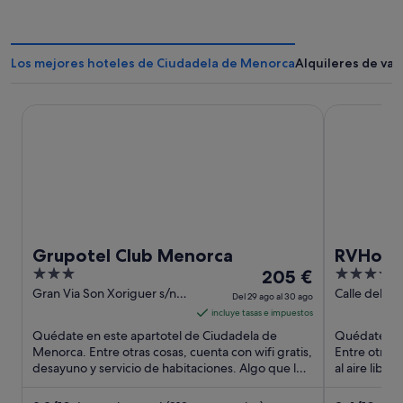
Los mejores hoteles de Ciudadela de Menorca
Alquileres de va
Grupotel Club Menorca
RVHotels S
Grupotel Club Menorca
RVHotel
3
El
4
205 €
out
precio
out
Gran Via Son Xoriguer s/n
Calle del Ma
Del 29 ago al 30 ago
Ciutadella de Menorca
Cales Piques
of
es
of
incluye tasas e impuestos
Menorca
5
de
5
Quédate en este apartotel de Ciudadela de
Quédate en 
205 €
Menorca. Entre otras cosas, cuenta con wifi gratis,
Entre otras 
desayuno y servicio de habitaciones. Algo que los
por
al aire libre
huéspedes destacan ...
Dos atraccio
noche