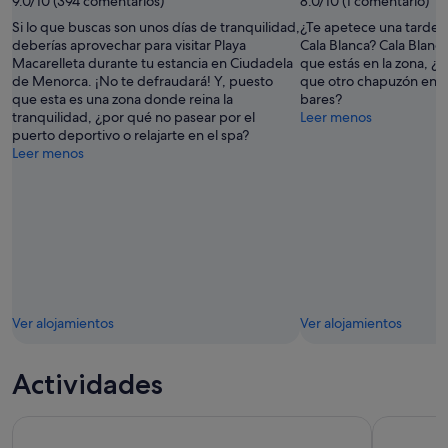
9.0/10 (394 comentarios)
8.0/10 (1 comentario)
João
Si lo que buscas son unos días de tranquilidad,
¿Te apetece una tarde d
Brandão
deberías aprovechar para visitar Playa
Cala Blanca? Cala Blanca
Rodrigues
Macarelleta durante tu estancia en Ciudadela
que estás en la zona, ¿
de Menorca. ¡No te defraudará! Y, puesto
que otro chapuzón en la 
que esta es una zona donde reina la
bares?
tranquilidad, ¿por qué no pasear por el
Leer menos
puerto deportivo o relajarte en el spa?
Leer menos
Ver alojamientos
Ver alojamientos
Actividades
Cala'n Bosc: viaje turístico en barco de 3,5 horas por la costa
Cala'n Bosc