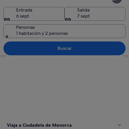
de
Menorca
Entrada
Salida
6 sept
7 sept
Personas
1 habitación y 2 personas
Un pueblo costero con un castillo hist
Buscar
Ver mapa
Viaja a Ciudadela de Menorca