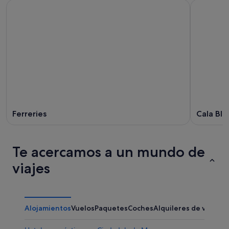
Ferreries
Cala Bla
Te acercamos a un mundo de
viajes
Alojamientos
Vuelos
Paquetes
Coches
Alquileres de vacaci