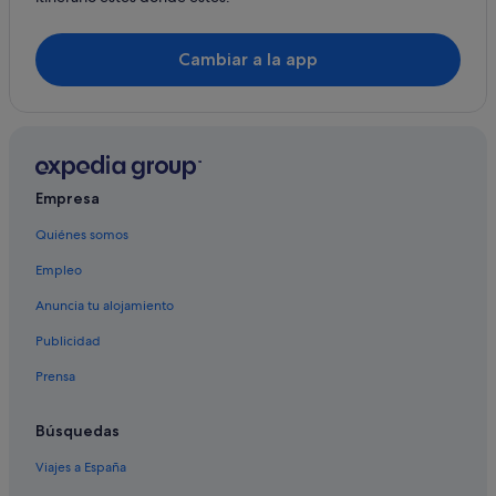
Villas en Ciudadela de Menorca
Hoteles cerca de Iglesia del Socorro
Cambiar a la app
Palacios en Ciudadela de Menorca
Hoteles en la playa en Ciudadela de Menorca
Barcelo hoteles en Ciudadela de Menorca
Independent hoteles en Ciudadela de Menorca
Empresa
Hoteles con bar en Ciudadela de Menorca
Quiénes somos
Hoteles baratos en Ciudadela de Menorca
Empleo
Apartoteles en Ciudadela de Menorca
Hoteles con conserje en Ciudadela de Menorca
Anuncia tu alojamiento
Hoteles Globales en Ciudadela de Menorca
Publicidad
Hoteles con spa en Ciudadela de Menorca
Prensa
Roc Hotels en Ciudadela de Menorca
Búsquedas
Hoteles cerca de Museo Col.leccio Pintor Torrent
Viajes a España
Albergues en Ciudadela de Menorca