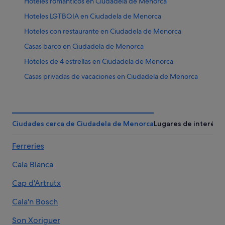
Hoteles románticos en Ciudadela de Menorca
Hoteles LGTBQIA en Ciudadela de Menorca
Hoteles con restaurante en Ciudadela de Menorca
Casas barco en Ciudadela de Menorca
Hoteles de 4 estrellas en Ciudadela de Menorca
Casas privadas de vacaciones en Ciudadela de Menorca
Condominios en Ciudadela de Menorca
La Quinta Inn & Suites hoteles en Ciudadela de Menorca
Hoteles cerca de Torre de Fornells
Ciudades cerca de Ciudadela de Menorca
Lugares de interés
Chalets en Ciudadela de Menorca
Ferreries
Hoteles cerca de Palau Saura
Cala Blanca
Hoteles cerca de Palau Martorell
Hoteles cerca de Iglesia del Rosario
Cap d'Artrutx
Casas de campo en Ciudadela de Menorca
Cala'n Bosch
Casas de huéspedes en Ciudadela de Menorca
Son Xoriguer