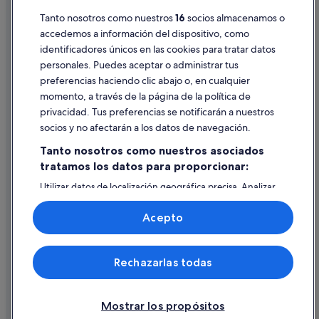
Pautas sobre el contenido y cómo denunciar contenido
Tanto nosotros como nuestros
16
socios almacenamos o
accedemos a información del dispositivo, como
identificadores únicos en las cookies para tratar datos
Ayuda
personales. Puedes aceptar o administrar tus
Ayuda
preferencias haciendo clic abajo o, en cualquier
momento, a través de la página de la política de
Cancelar un vuelo
privacidad. Tus preferencias se notificarán a nuestros
Cancelar una reserva de hotel o de un alquiler vacacional
socios y no afectarán a los datos de navegación.
Plazos de reembolso
Tanto nosotros como nuestros asociados
tratamos los datos para proporcionar:
Utilizar un cupón de Expedia
Utilizar datos de localización geográfica precisa. Analizar
Documentos para viajes internacionales
activamente las características del dispositivo para su
identificación. Almacenar la información en un dispositivo
Acepto
y/o acceder a ella. Publicidad y contenido personalizados,
medición de publicidad y contenido, investigación de
audiencia y desarrollo de servicios.
© 2026 Expedia, Inc., una empresa de Expedia Group. Todos los
Rechazarlas todas
Lista de asociados (proveedores)
derechos reservados. Expedia y el logotipo de Expedia son marcas
comerciales o marcas comerciales registradas de Expedia, Inc.
Vacationspot, S.L., Agencia de Viajes, I-AV-0000631.3.
Mostrar los propósitos