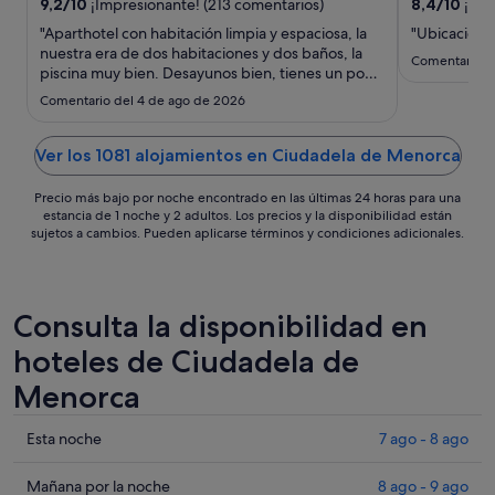
del
9,2
/
10
¡Impresionante! (213 comentarios)
8,4
/
10
¡Muy
29
"Aparthotel con habitación limpia y espaciosa, la
"Ubicación 
ago
nuestra era de dos habitaciones y dos baños, la
Comentario d
piscina muy bien. Desayunos bien, tienes un poco
al
de todo, pero las cenas muy justitas y de baja
30
Comentario del 4 de ago de 2026
calidad."
ago
Ver los 1081 alojamientos en Ciudadela de Menorca
Precio más bajo por noche encontrado en las últimas 24 horas para una
estancia de 1 noche y 2 adultos. Los precios y la disponibilidad están
sujetos a cambios. Pueden aplicarse términos y condiciones adicionales.
Consulta la disponibilidad en
hoteles de Ciudadela de
Menorca
Comprueba
Esta noche
7 ago - 8 ago
los
precios
Comprueba
Mañana por la noche
8 ago - 9 ago