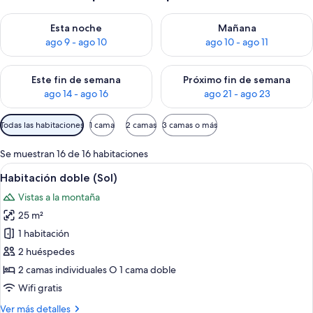
Consulta la disponibilidad para esta noche, ago 9 - ago 10
Consulta la disponibilidad par
Esta noche
Mañana
ago 9 - ago 10
ago 10 - ago 11
Consulta la disponibilidad para este fin de semana, ago 14 - a
Consulta la disponibilidad par
Este fin de semana
Próximo fin de semana
ago 14 - ago 16
ago 21 - ago 23
Filtros
Todas las habitaciones
1 cama
2 camas
3 camas o más
disponibles
para
Se muestran 16 de 16 habitaciones
las
Abrir
Habitación de hotel con cama, escritorio
3
Habitación doble (Sol)
habitaciones
todas
Vistas a la montaña
las
25 m²
fotos
de
1 habitación
Habitación
2 huéspedes
doble
2 camas individuales O 1 cama doble
(Sol)
Wifi gratis
Más
Ver más detalles