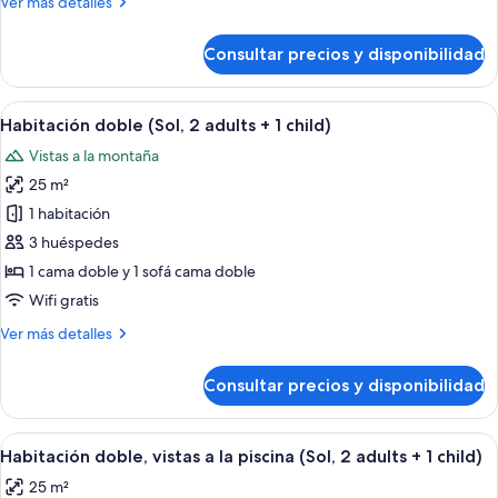
Más
Ver más detalles
2
detalles
children)
de
Consultar precios y disponibilidad
Habitación
familiar
(4
Abrir
Habitación de hotel con cama, escritorio
3
adults
Habitación doble (Sol, 2 adults + 1 child)
todas
+
Vistas a la montaña
2
las
children)
25 m²
fotos
de
1 habitación
Habitación
3 huéspedes
doble
1 cama doble y 1 sofá cama doble
(Sol,
Wifi gratis
2
Más
Ver más detalles
adults
detalles
+
de
Consultar precios y disponibilidad
1
Habitación
doble
child)
(Sol,
Abrir
Habitación de hotel con cama, sofá, ar
3
2
Habitación doble, vistas a la piscina (Sol, 2 adults + 1 child)
todas
adults
25 m²
+
las