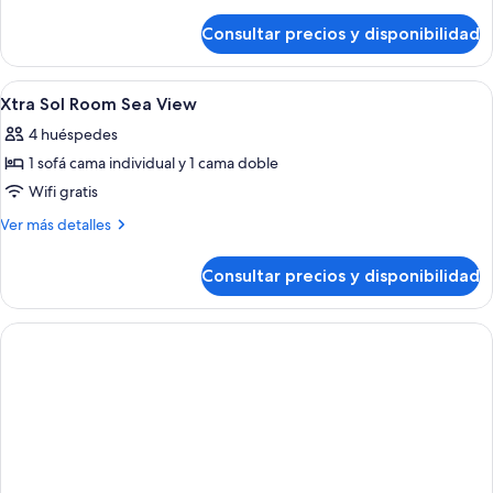
detalles
de
Consultar precios y disponibilidad
Junior
Suite
with
Abrir
Habitación de hotel con cama, escritorio
3
Solarium
Xtra Sol Room Sea View
todas
4 huéspedes
las
1 sofá cama individual y 1 cama doble
fotos
de
Wifi gratis
Xtra
Más
Ver más detalles
Sol
detalles
de
Room
Consultar precios y disponibilidad
Xtra
Sea
Sol
View
Room
Sea
View