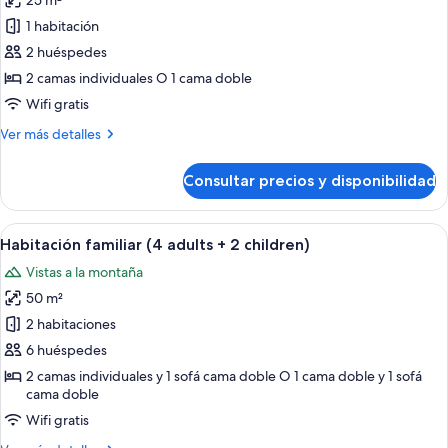
25 m²
Sol)
las
1 habitación
fotos
de
2 huéspedes
Habitación
2 camas individuales O 1 cama doble
doble,
Wifi gratis
vistas
Más
Ver más detalles
a
detalles
la
de
Consultar precios y disponibilidad
Habitación
piscina
doble,
(Sol)
vistas
Abrir
Una habitación de hotel moderna con 
4
a
Habitación familiar (4 adults + 2 children)
todas
la
Vistas a la montaña
piscina
las
(Sol)
50 m²
fotos
de
2 habitaciones
Habitación
6 huéspedes
familiar
2 camas individuales y 1 sofá cama doble O 1 cama doble y 1 sofá
(4
cama doble
adults
Wifi gratis
+