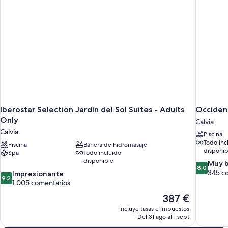
Adults
+
2
Children)
Iberostar Selection Jardín del Sol Suites - Adults
Occident
Only
Calvia
Calvia
Piscina
Todo inc
Piscina
Bañera de hidromasaje
disponib
Spa
Todo incluido
disponible
8.0
Muy 
8,0
sobre
345 c
9.2
Impresionante
9,2
10,
sobre
1.005 comentarios
Muy
10,
El
387 €
bueno,
Impresionante,
precio
345 comen
incluye tasas e impuestos
1.005 comentarios
actual
Del 31 ago al 1 sept
es