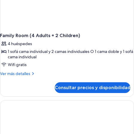
Family Room (4 Adults + 2 Children)
4 huéspedes
1 sofá cama individual y 2 camas individuales O 1 cama doble y 1 sofá
cama individual
Wifi gratis
Más
Ver más detalles
detalles
de
Consultar precios y disponibilidad
Family
Room
(4
Adults
+
2
Children)