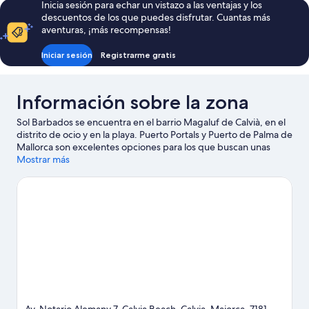
Inicia sesión para echar un vistazo a las ventajas y los
de
descuentos de los que puedes disfrutar. Cuantas más
387 €
aventuras, ¡más recompensas!
Iniciar sesión
Registrarme gratis
Información sobre la zona
Sol Barbados se encuentra en el barrio Magaluf de Calvià, en el
distrito de ocio y en la playa. Puerto Portals y Puerto de Palma de
Mallorca son excelentes opciones para los que buscan unas
vacaciones activas, pero si prefieres sumergirte en la naturaleza,
Mostrar más
Playa de Palma Nova y Playa de Santa Ponsa son lo que
necesitas. ¿Viajas con niños? Si es así, puedes llevarlos a Parque
de atracciones Katmandu Park o a Parque acuático Western
Water Park. Tendrás oportunidad de disfrutar del agua
realizando un sinfín de actividades (por ejemplo, submarinismo),
pero también podrás vivir grandes aventuras practicando las
rutas a pie o en bicicleta en las inmediaciones.
Ver guía de viaje
de Calvià