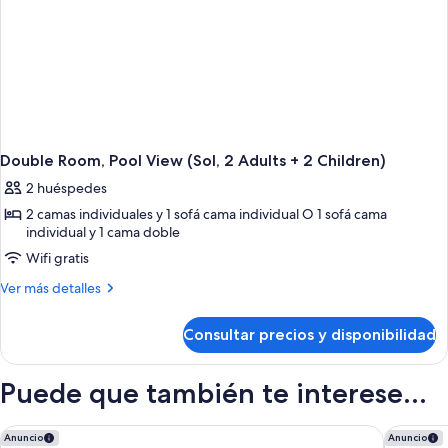
Double Room, Pool View (Sol, 2 Adults + 2 Children)
2 huéspedes
2 camas individuales y 1 sofá cama individual O 1 sofá cama
individual y 1 cama doble
Wifi gratis
Más
Ver más detalles
detalles
de
Consultar precios y disponibilidad
Double
Room,
Pool
Puede que también te interese...
View
(Sol,
2
Iberostar Selection Jardín del Sol Suites - Adults Only
Occident
Anuncio
Anuncio