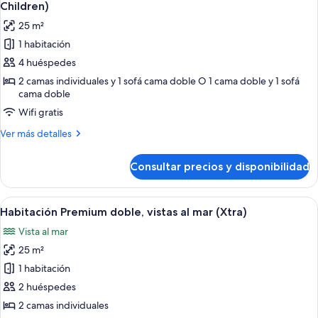
todas
View
Children)
las
25 m²
fotos
1 habitación
de
4 huéspedes
Habitación
doble,
2 camas individuales y 1 sofá cama doble O 1 cama doble y 1 sofá
cama doble
vistas
Wifi gratis
a
la
Más
Ver más detalles
piscina
detalles
de
(Sol,
Consultar precios y disponibilidad
Habitación
2
doble,
Adults
vistas
Abrir
Habitación de hotel con dos camas, balc
5
a
+
Habitación Premium doble, vistas al mar (Xtra)
todas
la
2
Vista al mar
piscina
las
Children)
(Sol,
25 m²
fotos
2
de
1 habitación
Adults
Habitación
+
2 huéspedes
2
Premium
2 camas individuales
Children)