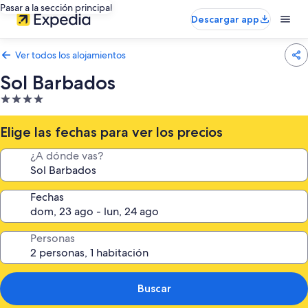
Pasar a la sección principal
Descargar app
Ver todos los alojamientos
Sol Barbados
Alojamiento
de
4.0 estrellas
Elige las fechas para ver los precios
¿A dónde vas?
Fechas
Personas
Buscar