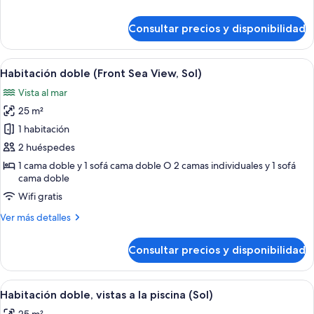
detalles
de
Consultar precios y disponibilidad
Habitación
doble
(Sol)
Abrir
Habitación de hotel con cama, escritorio
3
Habitación doble (Front Sea View, Sol)
todas
Vista al mar
las
25 m²
fotos
de
1 habitación
Habitación
2 huéspedes
doble
1 cama doble y 1 sofá cama doble O 2 camas individuales y 1 sofá
(Front
cama doble
Sea
Wifi gratis
View,
Más
Ver más detalles
Sol)
detalles
de
Consultar precios y disponibilidad
Habitación
doble
(Front
Abrir
Habitación de hotel con cama, sofá, ar
3
Sea
Habitación doble, vistas a la piscina (Sol)
todas
View,