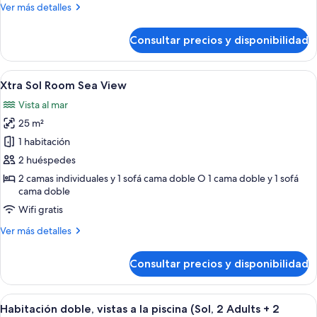
adults
Más
Ver más detalles
+
detalles
2
de
Consultar precios y disponibilidad
Habitación
children)
doble
(Sol,
Abrir
Habitación de hotel con cama, escritorio
3
2
Xtra Sol Room Sea View
todas
adults
Vista al mar
+
las
2
25 m²
fotos
children)
de
1 habitación
Xtra
2 huéspedes
Sol
2 camas individuales y 1 sofá cama doble O 1 cama doble y 1 sofá
Room
cama doble
Sea
Wifi gratis
View
Más
Ver más detalles
detalles
de
Consultar precios y disponibilidad
Xtra
Sol
Room
Abrir
Habitación de hotel con cama, sofá, ar
3
Sea
Habitación doble, vistas a la piscina (Sol, 2 Adults + 2