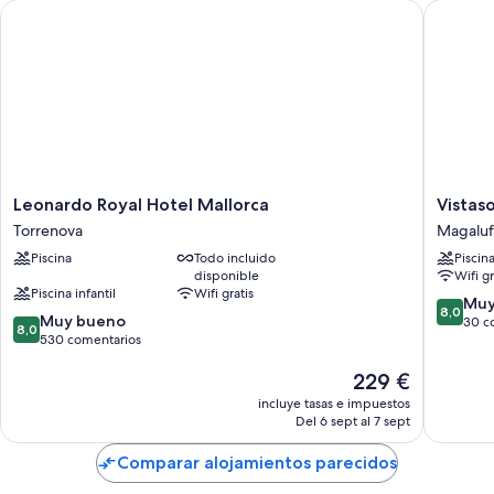
Leonardo Royal Hotel Mallorca
Vistasol
Leonardo
Vistasol
Leonardo Royal Hotel Mallorca
Vistas
Royal
Apartme
Torrenova
Magaluf
Hotel
Magaluf
Piscina
Todo incluido
Piscin
Mallorca
disponible
Wifi gr
Torrenova
Piscina infantil
Wifi gratis
8.0
Muy
8,0
8.0
Muy bueno
sobre
30 c
8,0
sobre
530 comentarios
10,
10,
Muy
El
229 €
Muy
bueno,
precio
bueno,
30 come
incluye tasas e impuestos
actual
530 comentarios
Del 6 sept al 7 sept
es
de
Comparar alojamientos parecidos
229 €