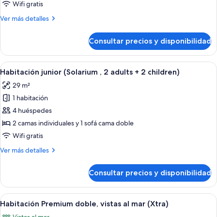
doble,
Wifi gratis
vistas
Más
Ver más detalles
al
detalles
mar
de
Consultar precios y disponibilidad
(Xtra)
Habitación
Premium
doble,
Abrir
Habitación de hotel con dos camas, un 
5
vistas
Habitación junior (Solarium , 2 adults + 2 children)
todas
al
29 m²
mar
las
(Xtra)
1 habitación
fotos
de
4 huéspedes
Habitación
2 camas individuales y 1 sofá cama doble
junior
Wifi gratis
(Solarium
Más
Ver más detalles
,
detalles
2
de
Consultar precios y disponibilidad
Habitación
adults
junior
+
(Solarium
Abrir
Habitación de hotel con dos camas, balc
2
5
,
Habitación Premium doble, vistas al mar (Xtra)
todas
children)
2