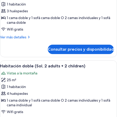
1
1 habitación
fotos
child)
de
3 huéspedes
Habitación
1 cama doble y 1 sofá cama doble O 2 camas individuales y 1 sofá
cama doble
doble,
vistas
Wifi gratis
a
Más
Ver más detalles
la
detalles
de
piscina
Consultar precios y disponibilidad
Habitación
(Sol,
doble,
2
vistas
Abrir
Habitación de hotel con cama, escritorio
adults
3
a
Habitación doble (Sol, 2 adults + 2 children)
todas
la
+
Vistas a la montaña
piscina
las
1
(Sol,
25 m²
fotos
child)
2
de
1 habitación
adults
Habitación
+
4 huéspedes
1
doble
1 cama doble y 1 sofá cama doble O 2 camas individuales y 1 sofá
child)
(Sol,
cama individual
2
Wifi gratis