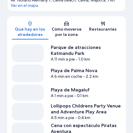
Av. Notario Alemany 7, Calvia Beach, Calvia, Majorca, 7181
Ver en el mapa
Mapa
Qué hay en los
Cómo moverse
Restaurantes
alrededores
por la zona
Parque de atracciones
Katmandu Park
A 11 min a pie
- 1.0 km
Playa de Palma Nova
A 6 min en coche
- 2.2 km
Playa de Magaluf
A 1 min a pie
- 0.1 km
Lollipops Childrens Party Venue
and Adventure Play Area
A 5 min a pie
- 0.4 km
Cena con espectáculo Piratas
Aventura