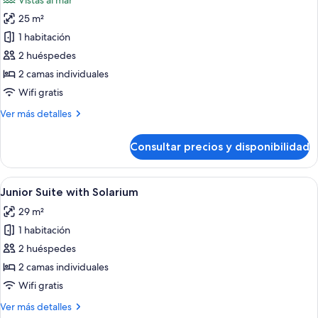
Vistas al mar
adults
las
+
25 m²
fotos
2
de
1 habitación
children)
Habitación
2 huéspedes
Premium
2 camas individuales
doble,
Wifi gratis
vistas
Más
Ver más detalles
al
detalles
mar
de
Consultar precios y disponibilidad
(Xtra)
Habitación
Premium
doble,
Abrir
Habitación de hotel con dos camas, un 
5
vistas
Junior Suite with Solarium
todas
al
29 m²
mar
las
(Xtra)
1 habitación
fotos
de
2 huéspedes
Junior
2 camas individuales
Suite
Wifi gratis
with
Más
Ver más detalles
Solarium