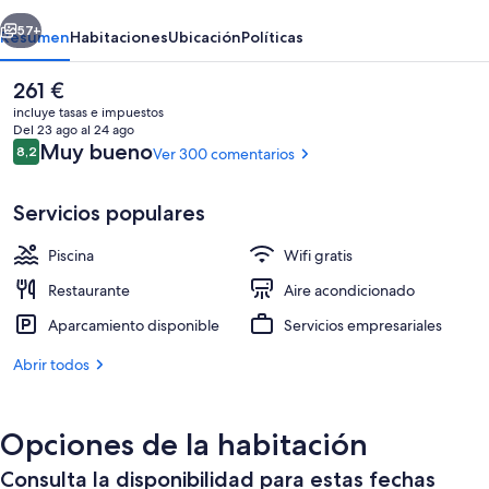
erior
Siguiente
57+
Resumen
Habitaciones
Ubicación
Políticas
El
261 €
precio
incluye tasas e impuestos
actual
Del 23 ago al 24 ago
es
Comentarios
Muy bueno
8,2
Ver 300 comentarios
8,2 de 10
de
261 €
Servicios populares
Piscina
Wifi gratis
6 piscinas al aire libre, tumbonas
Restaurante
Aire acondicionado
Aparcamiento disponible
Servicios empresariales
Abrir todos
Opciones de la habitación
Consulta la disponibilidad para estas fechas