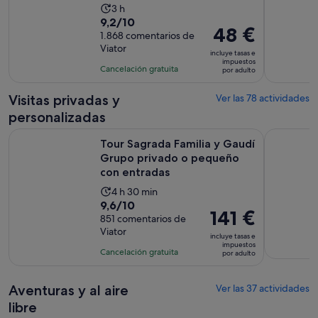
La
3 h
9.2
9,2/10
duración
El
48 €
sobre
1.868 comentarios de
de
precio
Viator
10
la
incluye tasas e
es
impuestos
con
actividad
Cancelación gratuita
por adulto
de
1868
es
48 €
comentarios
de
Visitas privadas y
Ver las 78 actividades
por
3 horas
personalizadas
adulto
Tour Sagrada Familia y Gaudí Grupo privado o pequeño con
Ruta por B
Tour Sagrada Familia y Gaudí
Grupo privado o pequeño
con entradas
La
4 h 30 min
9.6
9,6/10
duración
El
141 €
sobre
851 comentarios de
de
precio
Viator
10
la
incluye tasas e
es
impuestos
con
actividad
Cancelación gratuita
por adulto
de
851
es
141 €
comentarios
de
por
Aventuras y al aire
Ver las 37 actividades
4 horas
adulto
libre
y