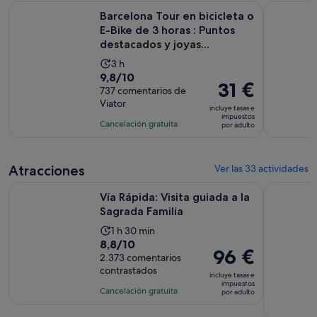
Barcelona Tour en bicicleta o E-Bike de 3 horas : Puntos dest
Barcelona 
30 minutos
Barcelona Tour en bicicleta o
E-Bike de 3 horas : Puntos
destacados y joyas...
La
3 h
9.8
9,8/10
duración
El
31 €
sobre
737 comentarios de
de
precio
Viator
10
la
incluye tasas e
es
impuestos
con
actividad
Cancelación gratuita
por adulto
de
737
es
31 €
comentarios
de
por
3 horas
Atracciones
Ver las 33 actividades
adulto
Se abre en una 
Vía Rápida: Visita guiada a la Sagrada Familia
Visita gui
Vía Rápida: Visita guiada a la
Sagrada Familia
La
1 h 30 min
8.8
8,8/10
duración
El
96 €
sobre
2.373 comentarios
de
precio
contrastados
10
la
incluye tasas e
es
impuestos
con
actividad
Cancelación gratuita
por adulto
de
2373
es
96 €