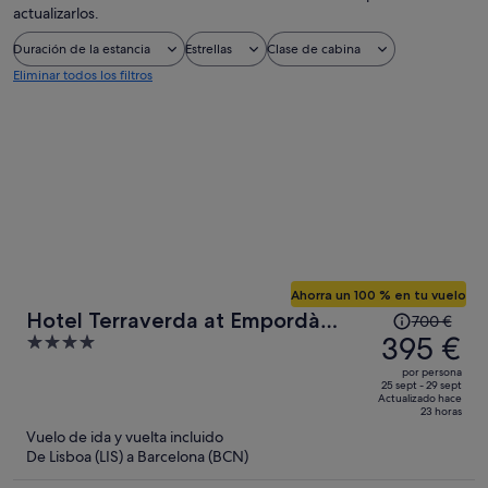
actualizarlos.
Duración de la estancia
Estrellas
Clase de cabina
Eliminar todos los filtros
Ahorra un 100 % en tu vuelo
El
Hotel Terraverda at Empordà
700 €
precio
395 €
4
Golf Resort
era
out
por persona
de
of
25 sept - 29 sept
Actualizado hace
700 €,
5
23 horas
ahora
Vuelo de ida y vuelta incluido
es
De Lisboa (LIS) a Barcelona (BCN)
de