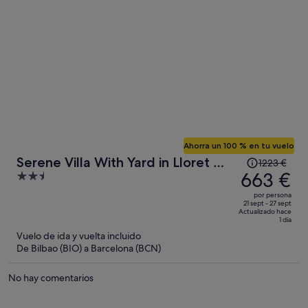
por
persona
Ahorra un 100 % en tu vuelo
El
Serene Villa With Yard in Lloret de
1223 €
precio
663 €
2.5
Mar
era
out
por persona
de
of
21 sept - 27 sept
Actualizado hace
1223 €,
5
1 día
ahora
Vuelo de ida y vuelta incluido
es
De Bilbao (BIO) a Barcelona (BCN)
de
663 €
No hay comentarios
por
persona