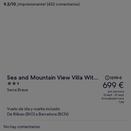
395 €
9,2
/
10
¡Impresionante! (432 comentarios)
por
persona
El
Sea and Mountain View Villa With
1295 €
precio
699 €
2.5
Pool
era
out
Serra Brava
por persona
de
of
21 sept - 27 sept
Actualizado hace
1295 €,
5
1 día
ahora
Vuelo de ida y vuelta incluido
es
De Bilbao (BIO) a Barcelona (BCN)
de
699 €
No hay comentarios