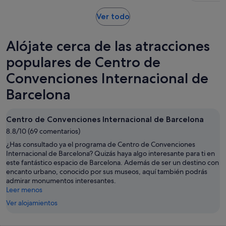
comentarios
de
por
1 hora
Se
Ver todo
adulto
y
abre
30 minutos
en
Alójate cerca de las atracciones
una
pestaña
populares de Centro de
nueva
Convenciones Internacional de
Barcelona
Centro de Convenciones Internacional de Barcelona
8.8/10 (69 comentarios)
¿Has consultado ya el programa de Centro de Convenciones
Internacional de Barcelona? Quizás haya algo interesante para ti en
este fantástico espacio de Barcelona. Además de ser un destino con
encanto urbano, conocido por sus museos, aquí también podrás
admirar monumentos interesantes.
Leer menos
Ver alojamientos