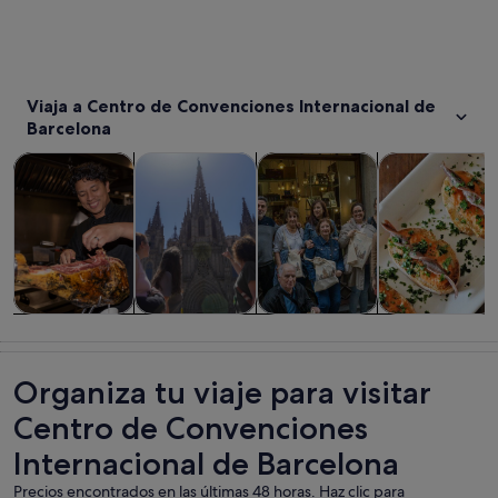
Viaja a Centro de Convenciones Internacional de
Barcelona
Se abre en una pestaña nue
Se abre en una pesta
Visitas guiadas y excursiones de un día
Historia y cultura
Comidas, bebidas y vida noct
Visitas privada
Visitas guiadas
Historia y
Comidas,
Visitas
y excursiones
cultura
bebidas y vida
privadas y
de un día
nocturna
personalizada
Organiza tu viaje para visitar
Centro de Convenciones
Internacional de Barcelona
Precios encontrados en las últimas 48 horas. Haz clic para