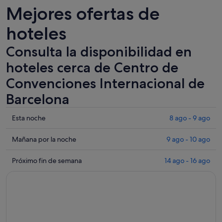
Mejores ofertas de
hoteles
Consulta la disponibilidad en
hoteles cerca de Centro de
Convenciones Internacional de
Barcelona
Comprueba
Esta noche
8 ago - 9 ago
los
precios
Comprueba
Mañana por la noche
9 ago - 10 ago
cerca
los
de
precios
Comprueba
Próximo fin de semana
14 ago - 16 ago
Centro
cerca
los
de
de
precios
Convenciones
Centro
cerca
Internacional
de
de
de
Convenciones
Centro