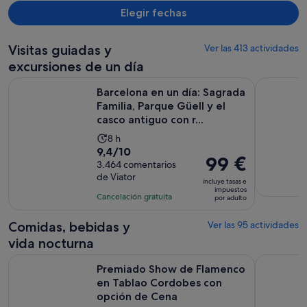
Elegir fechas
Visitas guiadas y
Ver las 413 actividades
excursiones de un día
Barcelona en un día: Sagrada Familia, Parque Güell y el casco
Visita por
Barcelona en un día: Sagrada
Familia, Parque Güell y el
casco antiguo con r...
La
8 h
9.4
9,4/10
duración
El
99 €
sobre
3.464 comentarios
de
precio
de Viator
10
la
incluye tasas e
es
impuestos
con
actividad
Cancelación gratuita
por adulto
de
3464
es
99 €
comentarios
de
Comidas, bebidas y
Ver las 95 actividades
por
8 horas
vida nocturna
adulto
Premiado Show de Flamenco en Tablao Cordobes con opci
Excursión 
Premiado Show de Flamenco
en Tablao Cordobes con
opción de Cena