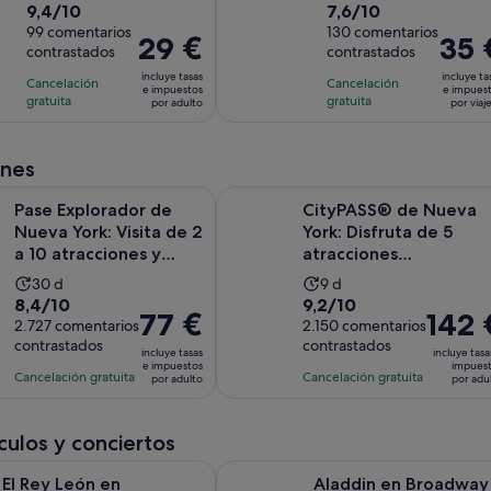
9.4
7.6
9,4/10
7,6/10
duración
duración
sobre
99 comentarios
sobre
130 comentarios
de
de
El
29 €
El
35 
contrastados
contrastados
10
10
la
la
precio
precio
con
con
incluye tasas
incluye ta
actividad
actividad
Cancelación
Cancelación
es
es
e impuestos
e impues
99
130
gratuita
gratuita
es
es
por adulto
por viaj
de
de
comentarios
comentarios
de
de
29 €
35 €
30 minutos
2 horas
por
por
ones
adulto
viajer
rador de Nueva York: Visita de 2 a 10 atracciones y ahorra hasta
CityPASS® de Nueva York: Disfruta
Pase Explorador de
CityPASS® de Nueva
Nueva York: Visita de 2
York: Disfruta de 5
a 10 atracciones y
atracciones
ahorra hasta ...
imprescindibles
La
La
30 d
9 d
8.4
9.2
8,4/10
9,2/10
duración
duración
El
77 €
El
142 
sobre
2.727 comentarios
sobre
2.150 comentarios
de
de
precio
precio
contrastados
contrastados
10
10
la
la
incluye tasas
incluye tasa
es
es
e impuestos
impues
con
con
actividad
actividad
Cancelación gratuita
Cancelación gratuita
por adulto
por adu
de
de
2727
2150
es
es
77 €
142 €
comentarios
comentarios
de
de
por
por
ulos y conciertos
30 días
9 días
adulto
adulto
Se abre en una pestaña nueva
Se abre en u
ón en Broadway
Aladdin en Broadway
El Rey León en
Aladdin en Broadway