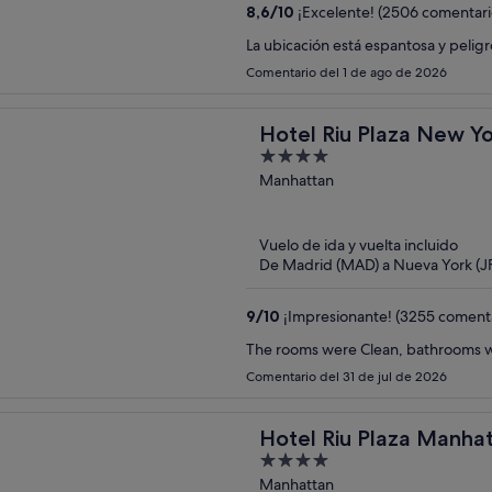
8,6
/
10
¡Excelente! (2506 comentari
La ubicación está espantosa y pelig
Comentario del 1 de ago de 2026
Hotel Riu Plaza New Y
4
out
Manhattan
of
5
Vuelo de ida y vuelta incluido
De Madrid (MAD) a Nueva York (J
9
/
10
¡Impresionante! (3255 comenta
Comentario del 31 de jul de 2026
Hotel Riu Plaza Manha
4
out
Manhattan