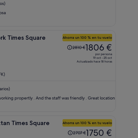
os)
de
967 €
rosa
por
persona
ork Times Square
Ahorra un 100 % en tu vuelo
El
1806 €
2810 €
precio
por persona
era
19 oct - 25 oct
Actualizado hace 18 horas
de
2810 €,
FK)
ahora
es
rios)
de
1806 €
The rooms were Clean, bathrooms working propertly . And the staff was friendly . Great location
por
persona
ttan Times Square
Ahorra un 100 % en tu vuelo
El
1750 €
2707 €
precio