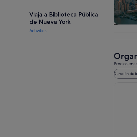
Viaja a Biblioteca Pública
de Nueva York
Visitas gu
Activities
excursio
un d
Organ
Precios enco
Duración de l