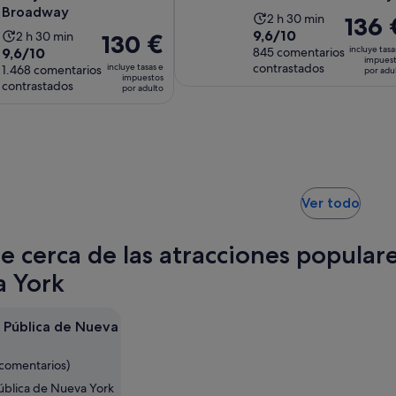
Broadway
La
2 h 30 min
El
136 
9.6
9,6/10
La
2 h 30 min
duración
El
130 €
precio
9.6
incluye tasa
9,6/10
sobre
845 comentarios
duración
de
precio
es
impues
contrastados
incluye tasas e
sobre
1.468 comentarios
10
de
por adu
la
es
de
impuestos
contrastados
10
con
por adulto
la
actividad
de
136 €
con
845
actividad
es
130 €
por
1468
comentarios
es
de
por
adulto
comentarios
de
2 horas
adulto
2 horas
y
y
30 minutos
Se
30 minutos
Ver todo
abre
en
te cerca de las atracciones populare
una
pest
 York
nuev
a Pública de Nueva
 comentarios)
Pública de Nueva York