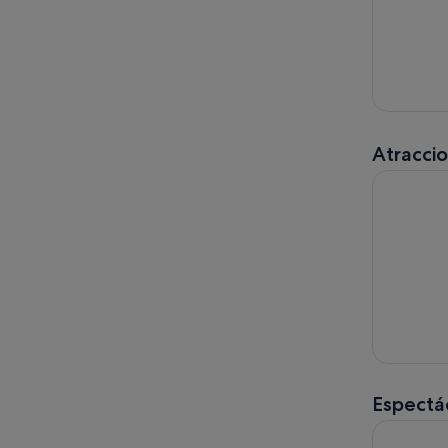
Atracci
Pase Explo
Espectác
El Rey Le