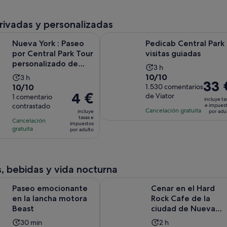
comentarios
comentarios
de
de
por
y
3 horas
1 día
adulto
el
privadas y personalizadas
act
 : Paseo por Central Park Tour personalizado de Apps Autog
Pedicab Central Park visitas guiada
es
Nueva York : Paseo
Pedicab Central Park
de
por Central Park Tour
visitas guiadas
48
personalizado de
La
3 h
Apps Autoguiadas
po
10.0
10/10
La
3 h
duración
El
33 
ad
10.0
10/10
sobre
1.530 comentarios
duración
de
precio
El
4 €
de Viator
sobre
1 comentario
10
de
la
incluye ta
es
precio
contrastado
e impues
10
con
la
actividad
Cancelación gratuita
incluye
por adu
de
es
con
tasas e
1530
actividad
es
Cancelación
impuestos
33 €
de
1
gratuita
comentarios
es
por adulto
de
por
4 €
comentario
de
3 horas
adulto
por
3 horas
adulto
, bebidas y vida nocturna
Se abre en una pestaña nu
cionante en la lancha motora Beast
Cenar en el Hard Rock Cafe de la 
Paseo emocionante
Cenar en el Hard
en la lancha motora
Rock Cafe de la
Beast
ciudad de Nueva
York
La
La
30 min
2 h