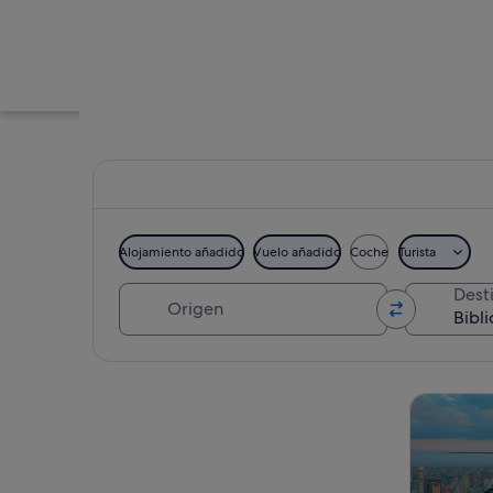
Alojamiento añadido
Vuelo añadido
Coche
Turista
Origen
Dest
Una gran biblioteca
Ver mapa
Visitas gu