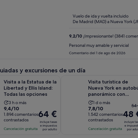
of
5
Vuelo de ida y vuelta incluido
De Madrid (MAD) a Nueva York (J
9,2
/
10
¡Impresionante! (3841 comen
Personal muy amable y servicial
Comentario del 1 de ago de 2026
guiadas y excursiones de un día
Se abre 
 Estatua de la Libertad y Ellis Island: Todas las opciones
Visita turística de Nueva York en 
Visita a la Estatua de la
Visita turística de
Libertad y Ellis Island:
Nueva York en autob
Todas las opciones
panorámico con
paradas libres
La
La
3 h o más
1 d o más
El
54 
9.4
7.8
9,4/10
7,8/10
duración
duración
El
64 €
48 
pr
sobre
1.894 comentarios
sobre
1.542 comentarios
de
de
precio
ant
contrastados
contrastados
10
10
la
la
incluye tasas
incluye ta
es
er
e impuestos
e impues
con
con
actividad
actividad
Cancelación gratuita
Cancelación gratuita
por adulto
por adu
de
de
1894
1542
es
es
64 €
54