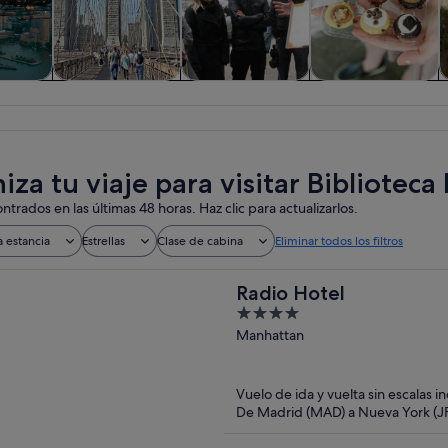
iadas y
Historia y cultura
Visitas privadas y
Comidas,
V
nes de
personalizadas
bebidas y vida
ía
nocturna
iza tu viaje para visitar Bibliotec
ntrados en las últimas 48 horas. Haz clic para actualizarlos.
a estancia
Estrellas
Clase de cabina
Eliminar todos los filtros
Radio Hotel
4
out
Manhattan
of
5
Vuelo de ida y vuelta sin escalas i
De Madrid (MAD) a Nueva York (J