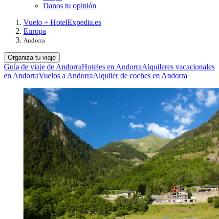
Danos tu opinión
Vuelo + Hotel
Expedia.es
Europa
Andorra
Organiza tu viaje
Guía de viaje de Andorra
Hoteles en Andorra
Alquileres vacacionales
en Andorra
Vuelos a Andorra
Alquiler de coches en Andorra