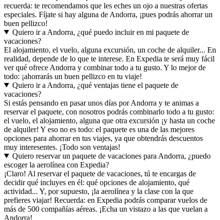
recuerda: te recomendamos que les eches un ojo a nuestras ofertas
especiales. Fíjate si hay alguna de Andorra, ¡pues podrás ahorrar un
buen pellizco!
Quiero ir a Andorra, ¿qué puedo incluir en mi paquete de
vacaciones?
El alojamiento, el vuelo, alguna excursión, un coche de alquiler... En
realidad, depende de lo que te interese. En Expedia te será muy fácil
ver qué ofrece Andorra y combinar todo a tu gusto. Y lo mejor de
todo: ¡ahorrarás un buen pellizco en tu viaje!
Quiero ir a Andorra, ¿qué ventajas tiene el paquete de
vacaciones?
Si estás pensando en pasar unos días por Andorra y te animas a
reservar el paquete, con nosotros podrás combinarlo todo a tu gusto:
el vuelo, el alojamiento, alguna que otra excursión ¡y hasta un coche
de alquiler! Y eso no es todo: el paquete es una de las mejores
opciones para ahorrar en tus viajes, ya que obtendrás descuentos
muy interesentes. ¡Todo son ventajas!
Quiero reservar un paquete de vacaciones para Andorra, ¿puedo
escoger la aerolínea con Expedia?
¡Claro! Al reservar el paquete de vacaciones, tú te encargas de
decidir qué incluyes en él: qué opciones de alojamiento, qué
actividad... Y, por supuesto, ¡la aerolínea y la clase con la que
prefieres viajar! Recuerda: en Expedia podrás comparar vuelos de
más de 500 compañías aéreas. ¡Echa un vistazo a las que vuelan a
Andorra!