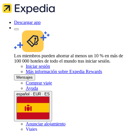
Descargar app
Los miembros pueden ahorrar al menos un 10 % en más de
100 000 hoteles de todo el mundo tras iniciar sesión.
Iniciar sesión
Más información sobre Expedia Rewards
Mensajes
Comprar viaje
Ayuda
español · EUR · ES
Anunciar alojamiento
Viajes