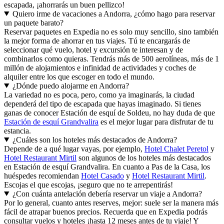
escapada, ¡ahorrarás un buen pellizco!
Quiero irme de vacaciones a Andorra, ¿cómo hago para reservar
un paquete barato?
Reservar paquetes en Expedia no es solo muy sencillo, sino también
la mejor forma de ahorrar en tus viajes. Tú te encargarás de
seleccionar qué vuelo, hotel y excursión te interesan y de
combinarlos como quieras. Tendrás más de 500 aerolíneas, más de 1
millón de alojamientos e infinidad de actividades y coches de
alquiler entre los que escoger en todo el mundo.
¿Dónde puedo alojarme en Andorra?
La variedad no es poca, pero, como ya imaginarás, la ciudad
dependerá del tipo de escapada que hayas imaginado. Si tienes
ganas de conocer Estación de esquí de Soldeu, no hay duda de que
Estación de esquí Grandvalira
es el mejor lugar para disfrutar de tu
estancia.
¿Cuáles son los hoteles más destacados de Andorra?
Depende de a qué lugar vayas, por ejemplo,
Hotel Chalet Peretol
y
Hotel Restaurant Mirtil
son algunos de los hoteles más destacados
en Estación de esquí Grandvalira. En cuanto a Pas de la Casa, los
huéspedes recomiendan
Hotel Casado
y
Hotel Restaurant Mirtil
.
Escojas el que escojas, ¡seguro que no te arrepentirás!
¿Con cuánta antelación debería reservar un viaje a Andorra?
Por lo general, cuanto antes reserves, mejor: suele ser la manera más
fácil de atrapar buenos precios. Recuerda que en Expedia podrás
consultar vuelos y hoteles ¡hasta 12 meses antes de tu viaje! Y