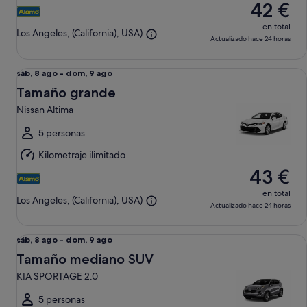
42 €
ago
en total
Los Angeles, (California), USA)
Actualizado hace 24 horas
Tamaño grande Nissan Altima
Del
sáb, 8 ago - dom, 9 ago
sáb,
Tamaño grande
8
Nissan Altima
ago
al
5 personas
dom,
Kilometraje ilimitado
9
43 €
ago
en total
Los Angeles, (California), USA)
Actualizado hace 24 horas
Tamaño mediano SUV KIA SPORTAGE 2.0
Del
sáb, 8 ago - dom, 9 ago
sáb,
Tamaño mediano SUV
8
KIA SPORTAGE 2.0
ago
al
5 personas