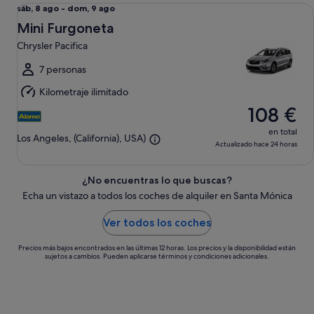
Mini Furgoneta Chrysler Pacifica
Del
sáb, 8 ago - dom, 9 ago
sáb,
Mini Furgoneta
8
Chrysler Pacifica
ago
al
7 personas
dom,
Kilometraje ilimitado
9
108 €
ago
en total
Los Angeles, (California), USA)
Actualizado hace 24 horas
¿No encuentras lo que buscas?
Echa un vistazo a todos los coches de alquiler en Santa Mónica
Ver todos los coches
Precios más bajos encontrados en las últimas 12 horas. Los precios y la disponibilidad están
sujetos a cambios. Pueden aplicarse términos y condiciones adicionales.