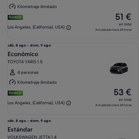
dom,
Kilometraje ilimitado
9
51 €
ago
en total
Los Angeles, (California), USA)
Actualizado hace 24 horas
Económico TOYOTA YARIS 1.5
Del
sáb, 8 ago - dom, 9 ago
sáb,
Económico
8
TOYOTA YARIS 1.5
ago
al
4 personas
dom,
Kilometraje ilimitado
9
53 €
ago
en total
Los Angeles, (California), USA)
Actualizado hace 24 horas
Estándar VOLKSWAGEN JETTA 1.4
Del
sáb, 8 ago - dom, 9 ago
sáb,
Estándar
8
VOLKSWAGEN JETTA 1.4