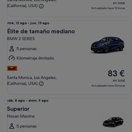
en total
(California), USA)
Actualizado hace 12 horas
Élite de tamaño mediano BMW 2 SERIES
Del
mié, 12 ago - jue, 13 ago
mié,
Élite de tamaño mediano
12
BMW 2 SERIES
ago
al
5 personas
jue,
Kilometraje ilimitado
13
ago
83 €
Santa Monica, Los Angeles,
en total
(California), USA)
Actualizado hace 12 horas
Superior Nissan Maxima
Del
sáb, 8 ago - dom, 9 ago
sáb,
Superior
8
Nissan Maxima
ago
al
5 personas
dom,