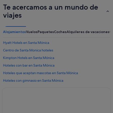
Te acercamos a un mundo de
viajes
Alojamientos
Vuelos
Paquetes
Coches
Alquileres de vacaciones
O
Hyatt Hotels en Santa Mónica
Centro de Santa Monica hoteles
Kimpton Hotels en Santa Mónica
Hoteles con bar en Santa Mónica
Hoteles que aceptan mascotas en Santa Mónica
Hoteles con gimnasio en Santa Mónica
Hoteles LGTBQIA en Santa Mónica
La Quinta Inn & Suites hoteles en Santa Mónica
Loews hoteles en Santa Mónica
Posadas en Santa Mónica