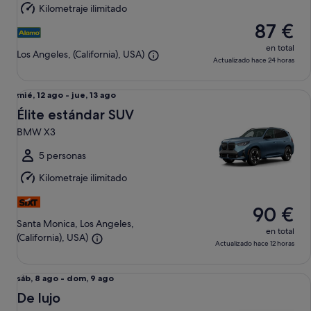
Kilometraje ilimitado
9
87 €
ago
en total
Los Angeles, (California), USA)
Actualizado hace 24 horas
Élite estándar SUV BMW X3
Del
mié, 12 ago - jue, 13 ago
mié,
Élite estándar SUV
12
BMW X3
ago
al
5 personas
jue,
Kilometraje ilimitado
13
ago
90 €
Santa Monica, Los Angeles,
en total
(California), USA)
Actualizado hace 12 horas
De lujo Cadillac XTS
Del
sáb, 8 ago - dom, 9 ago
sáb,
De lujo
8