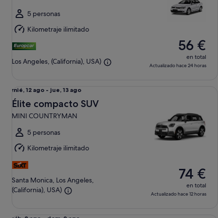
ago
al
5 personas
dom,
Kilometraje ilimitado
9
56 €
ago
en total
Los Angeles, (California), USA)
Actualizado hace 24 horas
Élite compacto SUV MINI COUNTRYMAN
Del
mié, 12 ago - jue, 13 ago
mié,
Élite compacto SUV
12
MINI COUNTRYMAN
ago
al
5 personas
jue,
Kilometraje ilimitado
13
ago
74 €
Santa Monica, Los Angeles,
en total
(California), USA)
Actualizado hace 12 horas
Especial Vehicle determined upon pick-up Compact or Larg