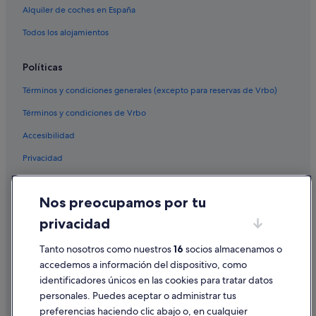
Alquiler de coches en España
Hoteles con restaurante en Santa Mónica
Todos los alojamientos
Moteles en Venice
Políticas
Términos y condiciones generales (excepto para reservas de Vrbo)
Términos y condiciones de Vrbo
Accesibilidad
Privacidad
Cookies
Nos preocupamos por tu
Condiciones de uso
privacidad
Información legal/contacto
Pautas sobre el contenido y cómo denunciar contenido
Tanto nosotros como nuestros
16
socios almacenamos o
accedemos a información del dispositivo, como
identificadores únicos en las cookies para tratar datos
Ayuda
personales. Puedes aceptar o administrar tus
Ayuda
preferencias haciendo clic abajo o, en cualquier