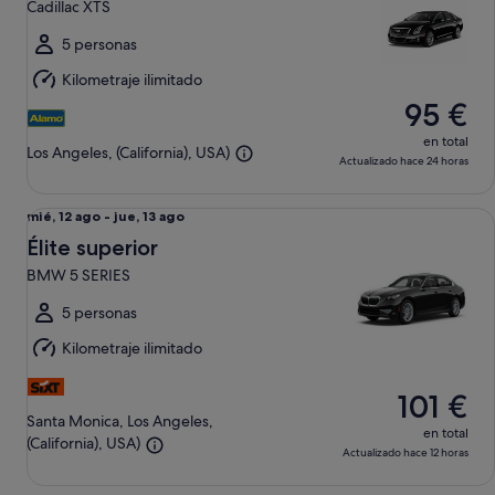
Cadillac XTS
ago
al
5 personas
dom,
Kilometraje ilimitado
9
95 €
ago
en total
Los Angeles, (California), USA)
Actualizado hace 24 horas
Élite superior BMW 5 SERIES
Del
mié, 12 ago - jue, 13 ago
mié,
Élite superior
12
BMW 5 SERIES
ago
al
5 personas
jue,
Kilometraje ilimitado
13
ago
101 €
Santa Monica, Los Angeles,
en total
(California), USA)
Actualizado hace 12 horas