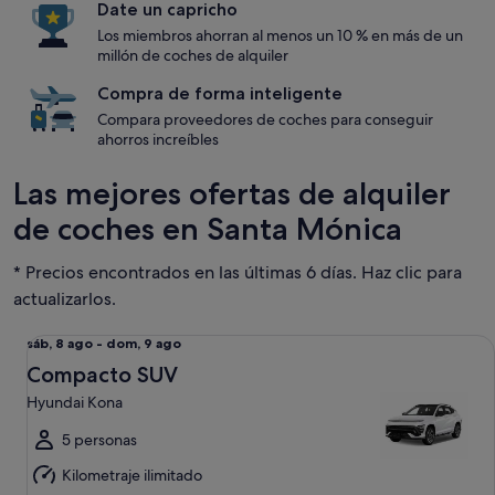
Date un capricho
Los miembros ahorran al menos un 10 % en más de un
millón de coches de alquiler
Compra de forma inteligente
Compara proveedores de coches para conseguir
ahorros increíbles
Las mejores ofertas de alquiler
de coches en Santa Mónica
* Precios encontrados en las últimas 6 días. Haz clic para
actualizarlos.
Compacto SUV Hyundai Kona
Del
sáb, 8 ago - dom, 9 ago
sáb,
Compacto SUV
8
Hyundai Kona
ago
al
5 personas
dom,
Kilometraje ilimitado
9