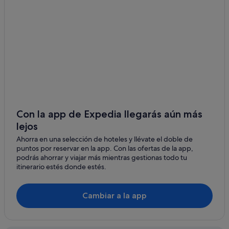
Motel 6 hoteles en Santa Mónica
Venice Canals hoteles
Albergues en Venice
Hoteles con casino en Santa Mónica
Hoteles baratos en Venice
Hoteles cerca de Playa de Santa Monica
Hoteles con todo incluido en Santa Mónica
Con la app de Expedia llegarás aún más
Hoteles de lujo en Santa Mónica
lejos
Pacifica Hotels en Santa Mónica
Ahorra en una selección de hoteles y llévate el doble de
puntos por reservar en la app. Con las ofertas de la app,
Hoteles de 5 estrellas en Santa Mónica
podrás ahorrar y viajar más mientras gestionas todo tu
La Quinta Inn & Suites hoteles en Venice
itinerario estés donde estés.
Hoteles con piscina en Santa Mónica
Apartamentos en Santa Mónica
Cambiar a la app
Campings de caravanas en Santa Mónica
Hoteles en la playa en Santa Mónica