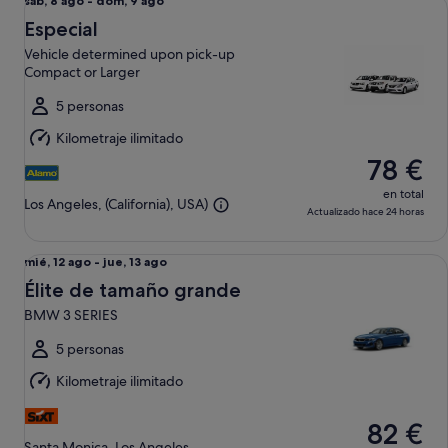
Del
sáb, 8 ago - dom, 9 ago
sáb,
Especial
8
Vehicle determined upon pick-up
ago
Compact or Larger
al
dom,
5 personas
9
Kilometraje ilimitado
ago
78 €
en total
Los Angeles, (California), USA)
Actualizado hace 24 horas
Élite de tamaño grande BMW 3 SERIES
Del
mié, 12 ago - jue, 13 ago
mié,
Élite de tamaño grande
12
BMW 3 SERIES
ago
al
5 personas
jue,
Kilometraje ilimitado
13
ago
82 €
Santa Monica, Los Angeles,