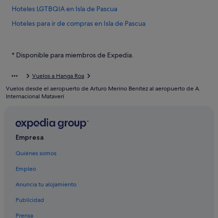
Hoteles LGTBQIA en Isla de Pascua
Hoteles para ir de compras en Isla de Pascua
Albergues en Isla de Pascua
Hoteles con restaurante en Isla de Pascua
* Disponible para miembros de Expedia.
Hoteles ecológicos en Isla de Pascua
Vuelos a Hanga Roa
Hoteles de 5 estrellas en Isla de Pascua
Vuelos desde el aeropuerto de Arturo Merino Benítez al aeropuerto de A.
Hoteles de 5 estrellas en Hanga Roa
Internacional Mataveri
Hoteles con todo incluido en Isla de Pascua
Casas privadas de vacaciones en Isla de Pascua
Empresa
Hoteles de 3 estrellas en Isla de Pascua
Quiénes somos
Hoteles con spa en Isla de Pascua
Hoteles cerca de Antigua cantera Puna Pau
Empleo
Hanga Roa hoteles
Anuncia tu alojamiento
Hoteles en la playa en Isla de Pascua
Publicidad
Hoteles cerca de Playa Anakena
Prensa