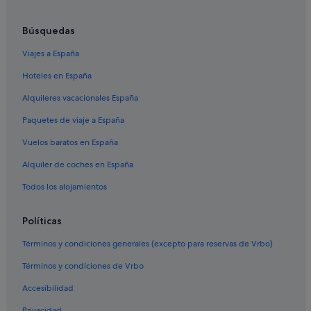
Hoteles baratos en Isla de Pascua
Búsquedas
Cabañas en Isla de Pascua
Viajes a España
Hoteles con conserje en Isla de Pascua
Hoteles en España
Alquileres vacacionales España
Paquetes de viaje a España
Vuelos baratos en España
Alquiler de coches en España
Todos los alojamientos
Políticas
Términos y condiciones generales (excepto para reservas de Vrbo)
Términos y condiciones de Vrbo
Accesibilidad
Privacidad