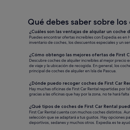
Qué debes saber sobre los c
¿Cuáles son las ventajas de alquilar un coche d
Puedes encontrar ofertas increíbles con Expedia.es en H
inventario de coches, los descuentos especiales y un serv
¿Cómo obtengo las mejores ofertas de First Ca
Descubre coches de alquiler increíbles al mejor precio en
de viaje y la ubicación de recogida. En general, los co
principal de coches de alquiler en Isla de Pascua.
¿Dónde puedo recoger coches de First Car Ren
Hay muchas oficinas de First Car Rental repartidas por I
gracias a las oficinas que hay por la zona, no te hará falt
¿Qué tipos de coches de First Car Rental puedo
First Car Rental cuenta con muchos coches distintos. Aun
selección que se adaptará a tus gustos. Hay opciones par
deportivos, sedanes y muchos otros. Expedia.es te ayudar