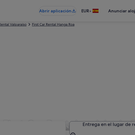
•
Abrir aplicación
EUR
Anunciar alo
 Rental Valparaíso
First Car Rental Hanga Roa
First Car Rental en Isla de
Entrega en el lugar de 