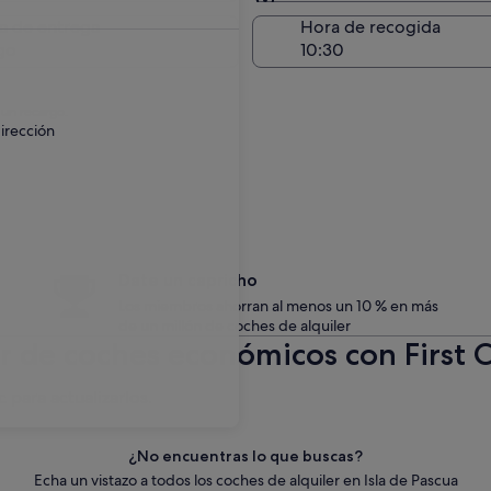
Entrega en el lugar de 
a de entrega
Hora de recogida
go
 un recargo.
irección
Date un capricho
Los miembros ahorran al menos un 10 % en más
de un millón de coches de alquiler
r de coches económicos con First C
c para actualizarlos.
¿No encuentras lo que buscas?
Echa un vistazo a todos los coches de alquiler en Isla de Pascua