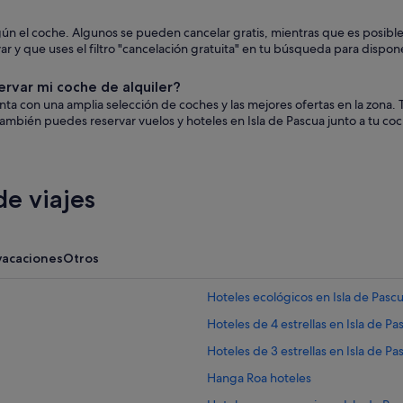
 según el coche. Algunos se pueden cancelar gratis, mientras que es pos
 y que uses el filtro "cancelación gratuita" en tu búsqueda para dispone
ervar mi coche de alquiler?
uenta con una amplia selección de coches y las mejores ofertas en la zon
ambién puedes reservar vuelos y hoteles en Isla de Pascua junto a tu co
e viajes
vacaciones
Otros
Hoteles ecológicos en Isla de Pasc
Hoteles de 4 estrellas en Isla de Pa
Hoteles de 3 estrellas en Isla de Pa
Hanga Roa hoteles