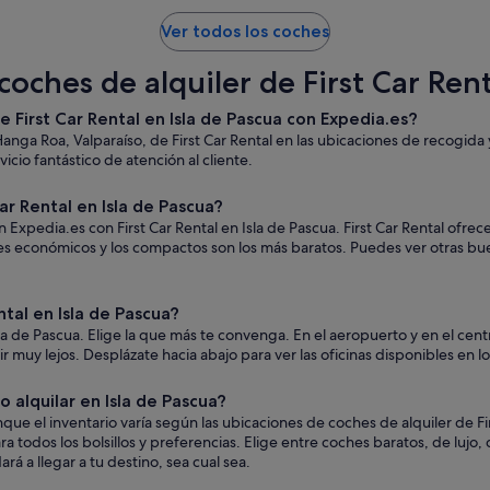
Ver todos los coches
oches de alquiler de First Car Rent
e First Car Rental en Isla de Pascua con Expedia.es?
anga Roa, Valparaíso, de First Car Rental en las ubicaciones de recogid
icio fantástico de atención al cliente.
r Rental en Isla de Pascua?
 Expedia.es con First Car Rental en Isla de Pascua. First Car Rental ofrec
ches económicos y los compactos son los más baratos. Puedes ver otras b
tal en Isla de Pascua?
sla de Pascua. Elige la que más te convenga. En el aeropuerto y en el cen
a ir muy lejos. Desplázate hacia abajo para ver las oficinas disponibles en 
 alquilar en Isla de Pascua?
que el inventario varía según las ubicaciones de coches de alquiler de Fi
a todos los bolsillos y preferencias. Elige entre coches baratos, de luj
á a llegar a tu destino, sea cual sea.