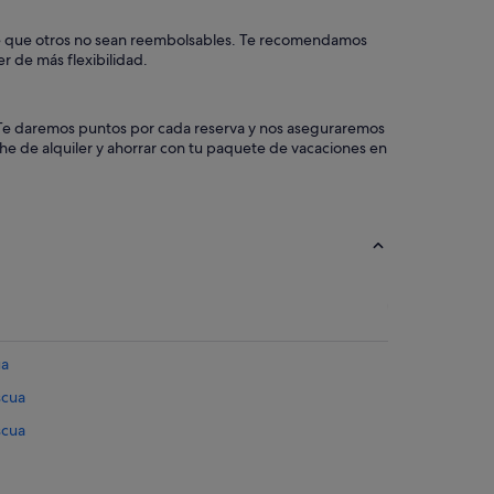
ible que otros no sean reembolsables. Te recomendamos
r de más flexibilidad.
a. Te daremos puntos por cada reserva y nos aseguraremos
che de alquiler y ahorrar con tu paquete de vacaciones en
ua
scua
scua