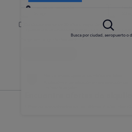
Recogida
Fecha de recogida
Fech
21 ago
22 a
Conductor menor de 30 años o mayor de 70
Es posible que los conductores jóvenes o los mayores deban pagar
Busca por ciudad, aeropuerto o d
Tengo un código de descuento
Buscar
No te preocupes si cambias de idea
Anulación sin penalización en una selección de
coches de alquiler
Encuentra ofertas de alquile
* Precios encontrados en las últimas 6 días. Haz cli