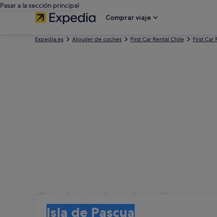
Pasar a la sección principal
Comprar viaje
Expedia.es
Alquiler de coches
First Car Rental Chile
First Car
Coches de alquiler con 
Recogida
Recogida
Isla de Pascua