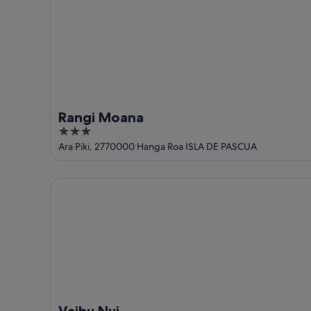
Rangi Moana
3
out
Ara Piki, 2770000 Hanga Roa ISLA DE PASCUA
of
5
Vaihu Nui
Vaihu Nui