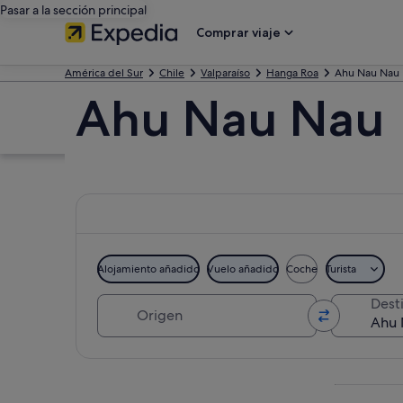
Pasar a la sección principal
Comprar viaje
América del Sur
Chile
Valparaíso
Hanga Roa
Ahu Nau Nau
Ahu Nau Nau
Alojamiento añadido
Vuelo añadido
Coche
Turista
Origen
Dest
Ver mapa