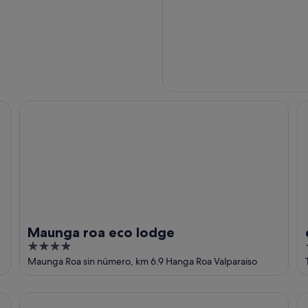
Maunga roa eco lodge
ex
Maunga roa eco lodge
4
out
Maunga Roa sin número, km 6.9 Hanga Roa Valparaiso
of
5
Altiplanico Rapa Nui
Le