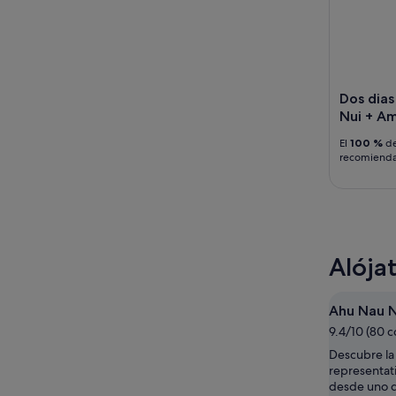
Dos dias
Nui + Am
El
100 %
de
recomiend
Alója
Ahu Nau 
9.4/10 (80 
Descubre la 
representat
desde uno d