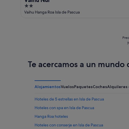
2
out
Vaihu Hanga Roa Isla de Pascua
of
5
Prec
y
Te acercamos a un mundo d
Alojamientos
Vuelos
Paquetes
Coches
Alquileres
Hoteles de 5 estrellas en Isla de Pascua
Hoteles con spa en Isla de Pascua
Hanga Roa hoteles
Hoteles con conserje en Isla de Pascua