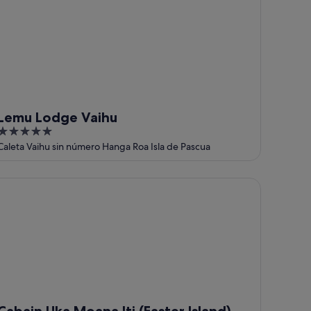
Lemu Lodge Vaihu
5
out
Caleta Vaihu sin número Hanga Roa Isla de Pascua
of
5
bain Uka Moana Iti (Easter Island)
Cabain Uka Moana Iti (Easter Island)