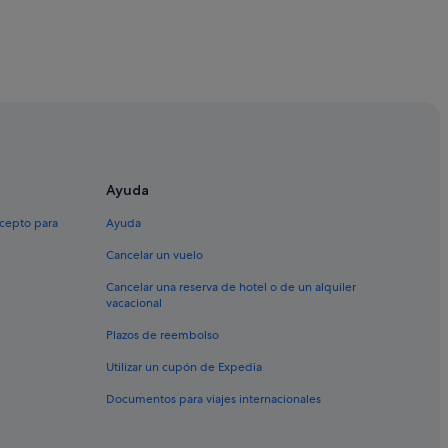
ua
e Pascua
 Pascua
 de Pascua
Ayuda
scua
xcepto para
Ayuda
Cancelar un vuelo
Cancelar una reserva de hotel o de un alquiler
vacacional
Plazos de reembolso
Utilizar un cupón de Expedia
Documentos para viajes internacionales