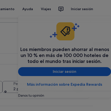
jamiento
Ayuda
Viajes
Iniciar sesión
Organiza tu viaje
Los miembros pueden ahorrar al menos
un 10 % en más de 100 000 hoteles de
todo el mundo tras iniciar sesión.
Iniciar sesión
Añadir varias fechas o destinos
Personas
Más información sobre Expedia Rewards
Buscar
2 personas, 1 habitación
Danos tu opinión