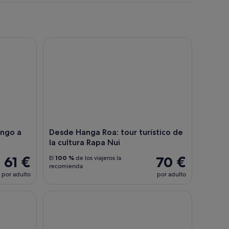
o a Ana Te Pahu
Desde Hanga Roa: tour turístico de la cultura Rapa
ongo a
Desde Hanga Roa: tour turístico de
la cultura Rapa Nui
61 €
70 €
El
100 %
de los viajeros la
recomienda
por adulto
por adulto
r de medio día por Orongo y Ranu Kau
Observación de estrellas en Rapa Nui