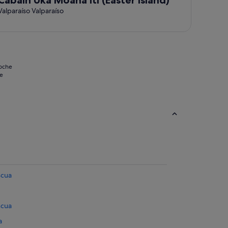
Valparaíso Valparaíso
noche
se
scua
scua
a