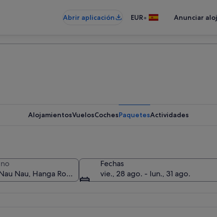
•
Abrir aplicación
EUR
Anunciar alo
Alojamientos
Vuelos
Coches
Paquetes
Actividades
ino
Fechas
vie., 28 ago. - lun., 31 ago.