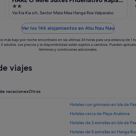
2
Nui
out
Vai Kia Kia s/n, Sector Mata Mea Hanga Roa Valparaíso
of
5
Ver los 146 alojamientos en Ahu Nau Nau
io más bajo por noche encontrado en las últimas 24 horas para una estancia de 1 
 2 adultos. Los precios y la disponibilidad están sujetos a cambios. Pueden aplicar
términos y condiciones adicionales.
e viajes
 de vacaciones
Otros
Hoteles con gimnasio en Isla de Pa
Hoteles cerca de Playa Anakena
Hoteles de 3 estrellas en Isla de Pa
Hoteles de 5 estrellas en Hanga Ro