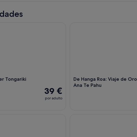
idades
Tongariki
De Hanga Roa: Viaje de Orong
r Tongariki
De Hanga Roa: Viaje de Or
Ana Te Pahu
39 €
por adulto
e Full Day Tour por Rapa Nui + Amanecer en Tongariki
Ruta Ceremonial Birdman: tou