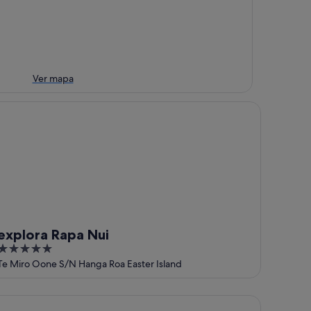
Ver mapa
plora Rapa Nui
explora Rapa Nui
5
out
Te Miro Oone S/N Hanga Roa Easter Island
of
5
mu Lodge Vaihu