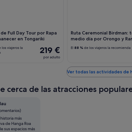
 de Full Day Tour por Rapa
Ruta Ceremonial Birdman: t
anecer en Tongariki
medio día por Orongo y Ra
219 €
 los viajeros la
El
88 %
de los viajeros la recomienda
a
por adulto
Ver todas las actividades de
te cerca de las atracciones popula
Nau
comentarios)
historia más
iva de Hanga Roa
e sus espacios más