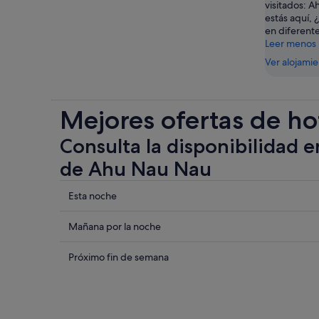
visitados: A
estás aquí, 
en diferente
Leer menos
Ver alojami
Mejores ofertas de ho
Consulta la disponibilidad e
de Ahu Nau Nau
Comprueba
Esta noche
los
precios
Comprueba
Mañana por la noche
cerca
los
de
precios
Comprueba
Próximo fin de semana
Ahu
cerca
los
Nau
de
precios
Nau
Ahu
cerca
para
Nau
de