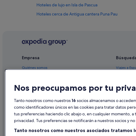
Hoteles de lujo en Isla de Pascua
Hoteles cerca de Antigua cantera Puna Pau
Hoteles LGTBQIA en Isla de Pascua
Albergues en Isla de Pascua
Casas privadas de vacaciones en Isla de Pascua
Hoteles en la playa en Isla de Pascua
Empresa
Búsqued
Hoteles de aventura en Isla de Pascua
Quiénes somos
Viajes a Esp
Empleo
Hoteles en 
Nos preocupamos por tu priva
Anuncia tu alojamiento
Alquileres 
Publicidad
Paquetes de
Tanto nosotros como nuestros
16
socios almacenamos o accedemos
Prensa
Vuelos bara
como identificadores únicos en las cookies para tratar datos per
tus preferencias haciendo clic abajo o, en cualquier momento, a t
Alquiler de
privacidad. Tus preferencias se notificarán a nuestros socios y n
Todos los a
Tanto nosotros como nuestros asociados tratamos l