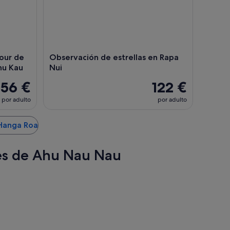
our de
Observación de estrellas en Rapa
nu Kau
Nui
56 €
122 €
por adulto
por adulto
 Hanga Roa
res de Ahu Nau Nau