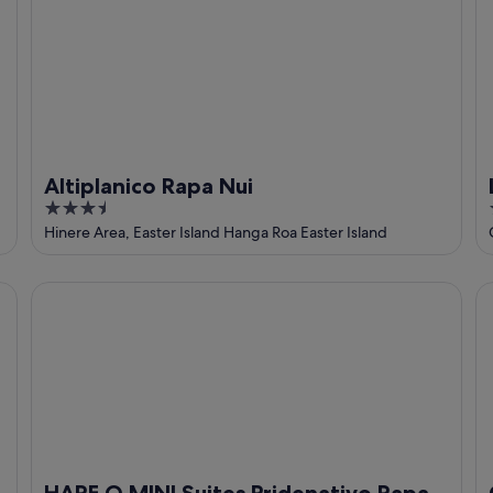
Altiplanico Rapa Nui
3.5
out
Hinere Area, Easter Island Hanga Roa Easter Island
of
5
HARE O MINI Suites Pridenativo Rapa Nui
Ca
HARE O MINI Suites Pridenativo Rapa