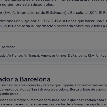
e no siempre están disponibles.
 (SAL-A. Internacional de El Salvador) a Barcelona (BCN-El Pr
ricciones de viaje por el COVID-19 o si tienes que hacer una cu
, que tiene toda la información necesaria sobre los vuelos a 
or
El Salvador
da, Air France, Air Transat, American Airlines, Delta, Iberia, KLM, United
ador a Barcelona
na, no hay nada más cómodo y sencillo que Expedia. Con numerosos aeropu
de vuelos baratos de San Salvador a Barcelona. Busca billetes de avión 
jando para ti.
lona en el mayor número de aerolíneas, por lo que no te costará nada en
e reservas encontrarás las mejores ofertas de la forma más rápida: solo t