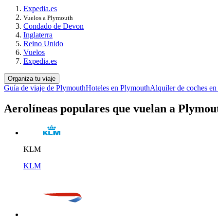
Expedia.es
Vuelos a Plymouth
Condado de Devon
Inglaterra
Reino Unido
Vuelos
Expedia.es
Organiza tu viaje
Guía de viaje de Plymouth
Hoteles en Plymouth
Alquiler de coches e
Aerolíneas populares que vuelan a Plymou
KLM
KLM