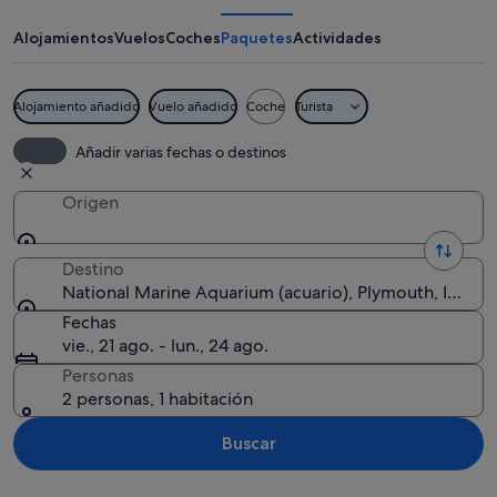
Aquarium
Alojamientos
Vuelos
Coches
Paquetes
Actividades
Alojamiento añadido
Vuelo añadido
Coche
Turista
Un acuario con tanques grandes que ex
Añadir varias fechas o destinos
Origen
Destino
National Marine Aquarium (acuario), Plymouth, Inglate
Fechas
vie., 21 ago. - lun., 24 ago.
Personas
2 personas, 1 habitación
Buscar
Ver mapa