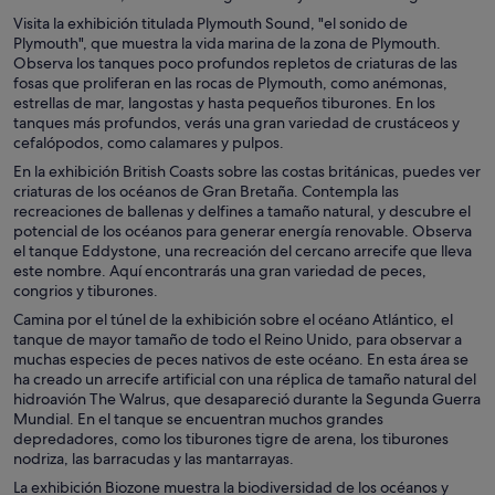
Visita la exhibición titulada Plymouth Sound, "el sonido de
Plymouth", que muestra la vida marina de la zona de Plymouth.
Observa los tanques poco profundos repletos de criaturas de las
fosas que proliferan en las rocas de Plymouth, como anémonas,
estrellas de mar, langostas y hasta pequeños tiburones. En los
tanques más profundos, verás una gran variedad de crustáceos y
cefalópodos, como calamares y pulpos.
En la exhibición British Coasts sobre las costas británicas, puedes ver
criaturas de los océanos de Gran Bretaña. Contempla las
recreaciones de ballenas y delfines a tamaño natural, y descubre el
potencial de los océanos para generar energía renovable. Observa
el tanque Eddystone, una recreación del cercano arrecife que lleva
este nombre. Aquí encontrarás una gran variedad de peces,
congrios y tiburones.
Camina por el túnel de la exhibición sobre el océano Atlántico, el
tanque de mayor tamaño de todo el Reino Unido, para observar a
muchas especies de peces nativos de este océano. En esta área se
ha creado un arrecife artificial con una réplica de tamaño natural del
hidroavión The Walrus, que desapareció durante la Segunda Guerra
Mundial. En el tanque se encuentran muchos grandes
depredadores, como los tiburones tigre de arena, los tiburones
nodriza, las barracudas y las mantarrayas.
La exhibición Biozone muestra la biodiversidad de los océanos y