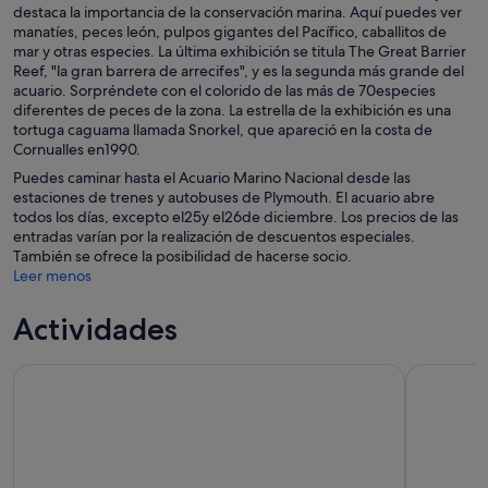
destaca la importancia de la conservación marina. Aquí puedes ver
manatíes, peces león, pulpos gigantes del Pacífico, caballitos de
mar y otras especies. La última exhibición se titula The Great Barrier
Reef, "la gran barrera de arrecifes", y es la segunda más grande del
acuario. Sorpréndete con el colorido de las más de 70especies
diferentes de peces de la zona. La estrella de la exhibición es una
tortuga caguama llamada Snorkel, que apareció en la costa de
Cornualles en1990.
Puedes caminar hasta el Acuario Marino Nacional desde las
estaciones de trenes y autobuses de Plymouth. El acuario abre
todos los días, excepto el25y el26de diciembre. Los precios de las
entradas varían por la realización de descuentos especiales.
También se ofrece la posibilidad de hacerse socio.
Leer menos
Actividades
Tour por el patrimonio de la Segunda Guerra Mundial
Tour por l