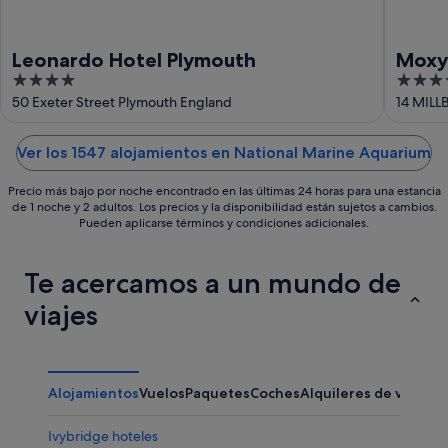
Leonardo Hotel Plymouth
Moxy
4
3.5
out
out
50 Exeter Street Plymouth England
14 MILL
of
of
5
5
Ver los 1547 alojamientos en National Marine Aquarium
Precio más bajo por noche encontrado en las últimas 24 horas para una estancia
de 1 noche y 2 adultos. Los precios y la disponibilidad están sujetos a cambios.
Pueden aplicarse términos y condiciones adicionales.
Te acercamos a un mundo de
viajes
Alojamientos
Vuelos
Paquetes
Coches
Alquileres de vacaci
Ivybridge hoteles