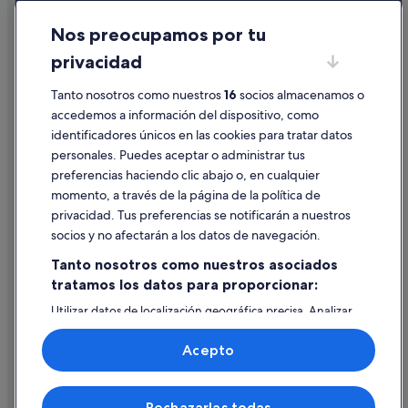
Cookies
Nos preocupamos por tu
Condiciones de uso
privacidad
Información legal/contacto
Pautas sobre el contenido y cómo denunciar contenido
Tanto nosotros como nuestros
16
socios almacenamos o
accedemos a información del dispositivo, como
identificadores únicos en las cookies para tratar datos
Ayuda
personales. Puedes aceptar o administrar tus
Ayuda
preferencias haciendo clic abajo o, en cualquier
momento, a través de la página de la política de
Cancelar un vuelo
privacidad. Tus preferencias se notificarán a nuestros
Cancelar una reserva de hotel o de un alquiler vacacional
socios y no afectarán a los datos de navegación.
Plazos de reembolso
Tanto nosotros como nuestros asociados
tratamos los datos para proporcionar:
Utilizar un cupón de Expedia
Utilizar datos de localización geográfica precisa. Analizar
Documentos para viajes internacionales
activamente las características del dispositivo para su
identificación. Almacenar la información en un dispositivo
Acepto
y/o acceder a ella. Publicidad y contenido personalizados,
medición de publicidad y contenido, investigación de
audiencia y desarrollo de servicios.
© 2026 Expedia, Inc., una empresa de Expedia Group. Todos los
Rechazarlas todas