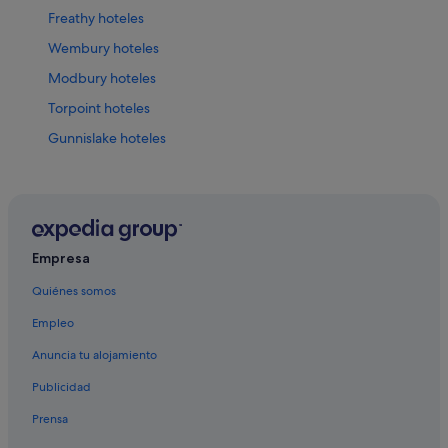
Freathy hoteles
Wembury hoteles
Modbury hoteles
Torpoint hoteles
Gunnislake hoteles
Saltash hoteles
Hoteles con restaurante en Plymouth
Hoteles de golf en Plymouth
Apartamentos en Plymouth
Empresa
Plymouth hoteles
Quiénes somos
Hoteles cerca de Ciudad de Plymouth
Empleo
Rame hoteles
Anuncia tu alojamiento
Newton Ferrers hoteles
Publicidad
Milton Combe hoteles
Prensa
Hoteles de aventura en Plymouth