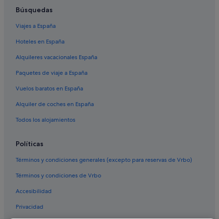
Crown Hill hoteles
Búsquedas
Millennium Hotels en Plymouth
Viajes a España
Stoke hoteles
Hoteles en España
Albergues en Plymouth
Alquileres vacacionales España
Cawsand hoteles
Paquetes de viaje a España
Campings de caravanas en Plymouth
Vuelos baratos en España
Noss Mayo hoteles
Alquiler de coches en España
Yelverton hoteles
Todos los alojamientos
Estover hoteles
Hoteles con spa en Plymouth
Políticas
Seaton hoteles
Términos y condiciones generales (excepto para reservas de Vrbo)
Hoteles cerca de Destilería Plymouth Gin
Términos y condiciones de Vrbo
Yealmpton hoteles
Accesibilidad
Plympton hoteles
Privacidad