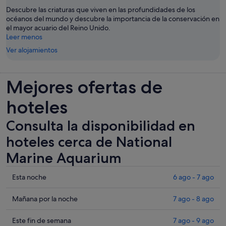
Descubre las criaturas que viven en las profundidades de los
océanos del mundo y descubre la importancia de la conservación en
el mayor acuario del Reino Unido.
Leer menos
Ver alojamientos
Mejores ofertas de
hoteles
Consulta la disponibilidad en
hoteles cerca de National
Marine Aquarium
Comprueba
Esta noche
6 ago - 7 ago
los
precios
Comprueba
Mañana por la noche
7 ago - 8 ago
cerca
los
de
precios
Comprueba
Este fin de semana
7 ago - 9 ago