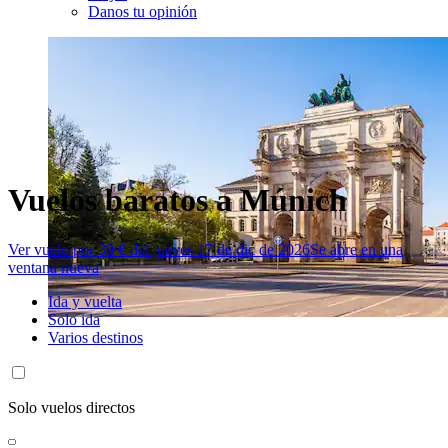
Danos tu opinión
Vuelos baratos a Múnich
Ver vuelo por 39 € del jueves 17 de dic de 2026
Se abre en una
ventana nueva
Ida y vuelta
Solo ida
Varios destinos
Solo vuelos directos