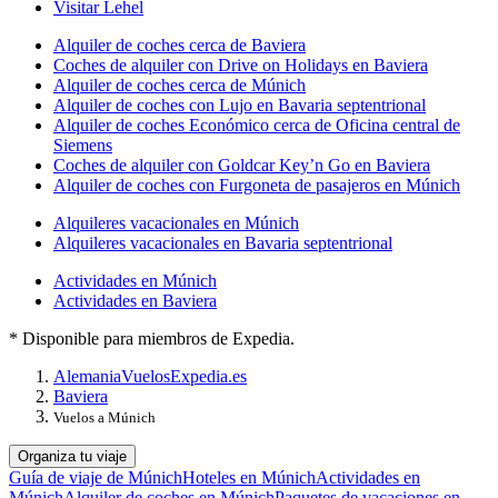
Visitar Lehel
Alquiler de coches cerca de Baviera
Coches de alquiler con Drive on Holidays en Baviera
Alquiler de coches cerca de Múnich
Alquiler de coches con Lujo en Bavaria septentrional
Alquiler de coches Económico cerca de Oficina central de
Siemens
Coches de alquiler con Goldcar Key’n Go en Baviera
Alquiler de coches con Furgoneta de pasajeros en Múnich
Alquileres vacacionales en Múnich
Alquileres vacacionales en Bavaria septentrional
Actividades en Múnich
Actividades en Baviera
* Disponible para miembros de Expedia.
Alemania
Vuelos
Expedia.es
Baviera
Vuelos a Múnich
Organiza tu viaje
Guía de viaje de Múnich
Hoteles en Múnich
Actividades en
Múnich
Alquiler de coches en Múnich
Paquetes de vacaciones en