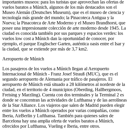
importantes museos: para los turistas que aprovechan las ofertas de
vuelos baratos a Múnich, algunos de los más destacados son el
Museo Alemán (Deutsches Museum), que es el museo de ciencia y
tecnología más grande del mundo; la Pinacoteca Antigua y la
Nueva; la Pinacoteca de Arte Moderno y el Museo Brandhorst, que
posee una impresionante colección de arte moderno desde 1945. La
ciudad es conocida también por sus parques y espacios verdes: los
vuelos low cost a Múnich dan la oportunidad de conocer, por
ejemplo, el parque Englischer Garten, auténtica oasis entre el Isar y
la ciudad, que se extiende por más de 3,7 km2.
Aeropuerto de Múnich
Los pasajeros de los vuelos a Múnich llegan al Aeropuerto
Internacional de Múnich - Franz Josef Strauß (MUC), que es el
segundo aeropuerto de Alemania por tráfico de pasajeros. El
aeropuerto de Múnich está situado a 28 kilómetros al nordeste de la
ciudad, en el territorio de 4 municipios (Oberding, Hallbergmoos,
Freising y Marzling). Cuenta con dos terminales y la Terminal 2 es
donde se concentran las actividades de Lufthansa y de las aerolíneas
de la Star Alliance. Los viajeros que salen de Madrid pueden elegir
entre los vuelos a Múnich operados por varias compañías, como
Iberia, AirBerlin y Lufthansa. También para quienes salen de
Barcelona hay una amplia oferta de vuelos baratos a Múnich,
ofrecidos por Lufthansa, Vueling e Iberia, entre otros.