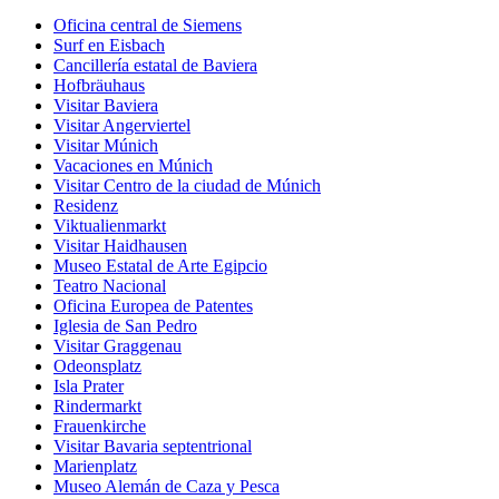
Oficina central de Siemens
Surf en Eisbach
Cancillería estatal de Baviera
Hofbräuhaus
Visitar Baviera
Visitar Angerviertel
Visitar Múnich
Vacaciones en Múnich
Visitar Centro de la ciudad de Múnich
Residenz
Viktualienmarkt
Visitar Haidhausen
Museo Estatal de Arte Egipcio
Teatro Nacional
Oficina Europea de Patentes
Iglesia de San Pedro
Visitar Graggenau
Odeonsplatz
Isla Prater
Rindermarkt
Frauenkirche
Visitar Bavaria septentrional
Marienplatz
Museo Alemán de Caza y Pesca