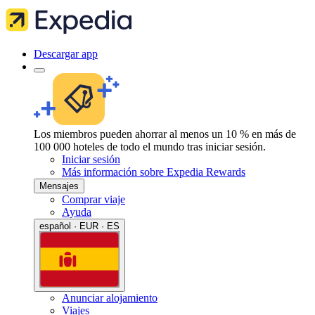
Descargar app
Los miembros pueden ahorrar al menos un 10 % en más de
100 000 hoteles de todo el mundo tras iniciar sesión.
Iniciar sesión
Más información sobre Expedia Rewards
Mensajes
Comprar viaje
Ayuda
español · EUR · ES
Anunciar alojamiento
Viajes