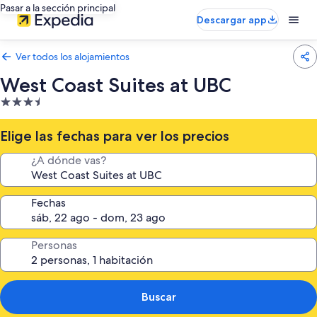
Pasar a la sección principal
Descargar app
Ver todos los alojamientos
West Coast Suites at UBC
Alojamiento
de
3.5 estrellas
Elige las fechas para ver los precios
¿A dónde vas?
Fechas
Personas
Buscar