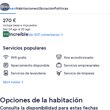
at
erior
Siguiente
UBC
25+
Resumen
Habitaciones
Ubicación
Políticas
El
270 €
precio
incluye tasas e impuestos
actual
Del 24 ago al 25 ago
es
Comentarios
Increíble
9,2
Ver 507 comentarios
9,2 de 10
de
270 €
Servicios populares
Wifi gratis
Aire acondicionado
Salón en el vestíbulo
Aparcamiento disponible
Servicios empresariales
Servicios de lavandería
Servicio de limpieza
Abrir todos
Opciones de la habitación
Consulta la disponibilidad para estas fechas