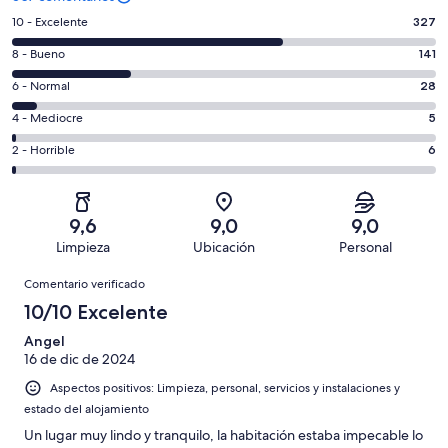
327
10 - Excelente
327
comentarios
141
8 - Bueno
141
de
comentarios
un
28
6 - Normal
28
de
total
comentarios
un
5
4 - Mediocre
5
de
de
total
comentarios
507
un
6
2 - Horrible
6
de
de
con
total
comentarios
507
un
una
de
de
con
total
puntuación
507
un
una
de
9,6
9,0
9,0
de
con
total
puntuación
507
Limpieza
Ubicación
Personal
10
una
de
de
con
Comentarios
-
puntuación
507
8
Comentario verificado
una
Excelente
de
con
-
puntuación
10/10 Excelente
6
una
Bueno
de
-
puntuación
Angel
4
Normal
16 de dic de 2024
de
-
2
Aspectos positivos: Limpieza, personal, servicios y instalaciones y
Mediocre
-
estado del alojamiento
Horrible
Un lugar muy lindo y tranquilo, la habitación estaba impecable lo