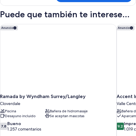
matrimonio
1
grande
cama
Puede que también te interese...
con
de
matrimonio
sofá
grande
Ramada by Wyndham Surrey/Langley
Accent I
cama,
Anuncio
Anuncio
con
cocina
sofá
cama,
cocina
Ramada by Wyndham Surrey/Langley
Accent I
Cloverdale
Valle Cent
Piscina
Bañera de hidromasaje
Bañera d
Desayuno incluido
Se aceptan mascotas
Aparcami
7.8
9.2
Bueno
Impre
7,8
9,2
sobre
sobre
1.257 comentarios
1.019 
10,
10,