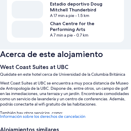
Estadio deportivo Doug
Mitchell Thunderbird
A 17 min a pie
- 1.5 km
Chan Centre for the
Performing Arts
A 7 min a pie
- 0.7 km
Acerca de este alojamiento
West Coast Suites at UBC
Quédate en este hotel cerca de Universidad de la Columbia Británica
West Coast Suites at UBC se encuentra a muy poca distancia de Museo
de Antropología de la UBC. Dispone de, entre otros, un campo de golf
en las inmediaciones, una terraza y un jardín. Encontrarás comodidades
como un servicio de lavandería y un centro de conferencias. Además,
podrás conectarte al wifi gratuito de las habitaciones.
También hay otros servicios, como:
Información sobre los derechos de cancelación
Aparcamiento (de pago), un salón de eventos y una caja fuerte en
recepción
Alojamientos similares