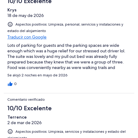
10/10 Excelente
Krys
18 de may de 2026
Aspectos positivos: Limpieza, personal, servicios y instalaciones y
estado del alojamiento
Traducir con Google
Lots of parking for guests and the parking spaces are wide
enough which was a huge relief for our stressed out driver lol.
The suite was lovely and my pull out bed was already fully
prepared because they knew that we were a group of three.
Food was conveniently nearby as were walking trails and
beaches. The campus itself is beautiful.
Se alojó 2 noches en mayo de 2026
0
Comentario verificado
10/10 Excelente
Terrence
2 de mar de 2026
Aspectos positivos: Limpieza, servicios y instalaciones y estado del