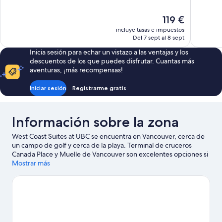
Bueno,
Impresion
1.257 comentarios
1.019 come
El
119 €
precio
incluye tasas e impuestos
actual
Del 7 sept al 8 sept
es
Inicia sesión para echar un vistazo a las ventajas y los
de
descuentos de los que puedes disfrutar. Cuantas más
119 €
aventuras, ¡más recompensas!
Iniciar sesión
Registrarme gratis
Información sobre la zona
West Coast Suites at UBC se encuentra en Vancouver, cerca de
un campo de golf y cerca de la playa. Terminal de cruceros
Canada Place y Muelle de Vancouver son excelentes opciones si
buscas unas vacaciones activas; para sumergirte en la
Mostrar más
naturaleza, nada como Parque Stanley. ¿Te apetece disfrutar de
un evento especial? Puedes consultar el calendario de Estadio
Rogers o Estadio BC Place. Dedica algo de tiempo a descubrir
cuáles son las actividades de la zona, entre las que se incluye el
golf.
Ver guía de viaje de Vancouver