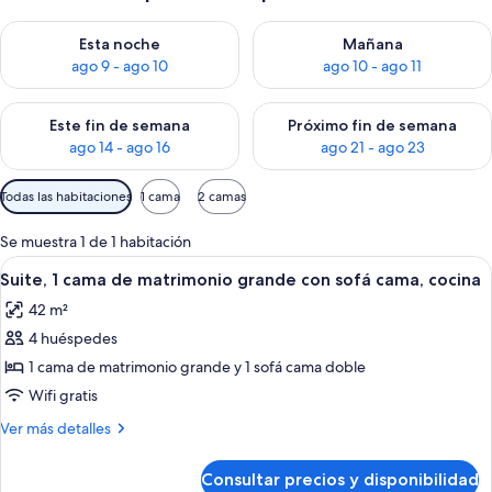
Consulta la disponibilidad para esta noche, ago 9 - ago 10
Consulta la disponibilidad par
Esta noche
Mañana
ago 9 - ago 10
ago 10 - ago 11
Consulta la disponibilidad para este fin de semana, ago 14 - a
Consulta la disponibilidad par
Este fin de semana
Próximo fin de semana
ago 14 - ago 16
ago 21 - ago 23
Filtros
Todas las habitaciones
1 cama
2 camas
disponibles
para
Se muestra 1 de 1 habitación
las
Abrir
Una habitación de hotel con una cama
14
Suite, 1 cama de matrimonio grande con sofá cama, cocina
habitaciones
todas
42 m²
las
4 huéspedes
fotos
de
1 cama de matrimonio grande y 1 sofá cama doble
Suite,
Wifi gratis
1
Más
Ver más detalles
cama
detalles
de
de
Consultar precios y disponibilidad
Suite,