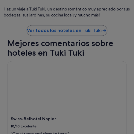
.
gr
s
e
H
de
w
Haz un viaje a Tuki Tuki, un destino romántico muy apreciado por sus
l
e
Ro
e
bodegas, sus jardines, su cocina local ¡y mucho más!
y
t
Na
r
t
o
e
o
l
f
Ver todos los hoteles en Tuki Tuki
h
d
r
e
u
Mejores comentarios sobre
e
l
s
e
p
h
hoteles en Tuki Tuki
.
a
e
T
n
'
h
Swiss-Belhotel Napier
d
d
e
f
b
r
i
e
o
x
b
o
e
a
m
d
c
i
t
k
s
h
i
a
e
n
d
i
a
v
s
n
Swiss-Belhotel Napier
e
s
h
10/10
Excelente
r
u
o
t
e
"Great room and close to town"