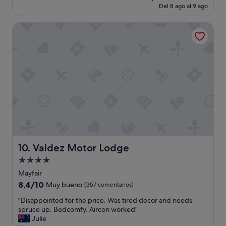
actual
Del 8 ago al 9 ago
t
es
i
de
Valdez Motor Lodge
c
182 €
s
t
a
f
f
,
f
o
o
d
w
a
s
Valdez Motor Lodge
10. Valdez Motor Lodge
t
Alojamiento
o
de
p
Mayfair
n
4.0 estrellas
8.4
8,4/10
Muy bueno
(357 comentarios)
o
sobre
t
"
"Disappointed for the price. Was tired decor and needs
10,
c
D
spruce up. Bedcomfy. Aircon worked"
Muy
h
i
Julie
bueno,