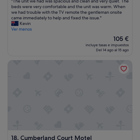
o
"
"The unit we had was spacious and clean and very quiet. The
10,
o
,
n
T
beds were very comfortable and the unit was warm. When
Impresionante,
r
s
g
h
we had trouble with the TV remote the gentleman onsite
(321 comentarios)
o
e
w
e
came immediately to help and fixed the issue."
u
v
e
u
Kevin
r
e
e
n
Ver menos
s
r
k
i
El
105 €
t
a
w
t
precio
a
l
o
incluye tasas e impuestos
w
actual
y
i
Del 14 ago al 15 ago
r
e
es
.
s
k
h
de
"
s
t
Cumberland Court Motel
a
105 €
u
r
d
e
i
w
s
p
a
l
"
s
e
s
t
p
t
a
h
c
e
i
s
o
t
u
a
s
y
a
Cumberland Court Motel
18. Cumberland Court Motel