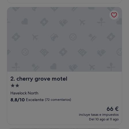
es
de
cherry grove motel
116 €
cherry grove motel
2. cherry grove motel
Alojamiento
de
Havelock North
2.0 estrellas
8.8
8,8/10
Excelente
(72 comentarios)
sobre
El
66 €
10,
precio
Excelente,
incluye tasas e impuestos
actual
Del 10 ago al 11 ago
(72 comentarios)
es
de