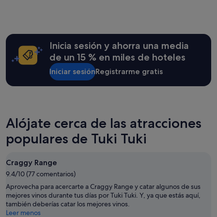
e
o
a
las
p
u
b
últimas
a
b
l
24 horas
y
l
e
para
i
e
t
una
Inicia sesión y ahorra una media
n
w
o
estancia
g
de un 15 % en miles de hoteles
i
c
de
,
t
o
1 noche
Iniciar sesión
Registrarme gratis
I
h
n
y
o
t
t
2 adultos.
n
h
a
Los
c
e
c
precios
e
T
t
y
h
V
Alójate cerca de las atracciones
h
la
a
r
i
disponibilidad
d
populares de Tuki Tuki
e
m
están
t
m
b
sujetos
o
o
y
a
u
t
Craggy Range
p
cambios.
s
e
h
Pueden
9.4/10 (77 comentarios)
e
t
o
aplicarse
a
Aprovecha para acercarte a Craggy Range y catar algunos de sus
h
n
términos
d
mejores vinos durante tus días por Tuki Tuki. Y, ya que estás aquí,
e
e
y
i
también deberías catar los mejores vinos.
g
f
condiciones
s
Leer menos
e
r