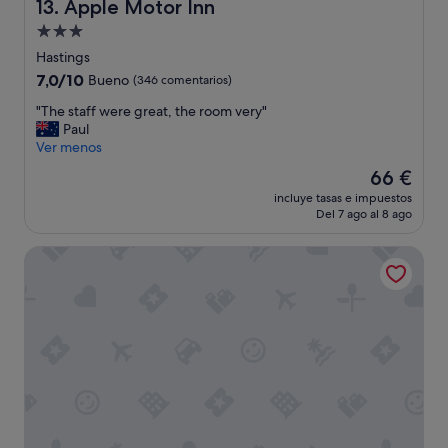
l
Apple Motor Inn
13. Apple Motor Inn
s
Alojamiento
t
de
a
Hastings
f
3.0 estrellas
7.0
7,0/10
Bueno
(346 comentarios)
f
sobre
"
"
"The staff were great, the room very"
10,
T
Paul
Bueno,
h
Ver menos
(346 comentarios)
e
El
66 €
s
precio
incluye tasas e impuestos
t
actual
Del 7 ago al 8 ago
a
es
f
de
Bluebell Lodge And Cottage
f
66 €
w
e
r
e
g
r
e
a
t
,