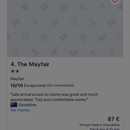
The Mayfair
4. The Mayfair
Alojamiento
de
Mayfair
2.0 estrellas
10.0
10/10
Excepcional
(20 comentarios)
sobre
"
"Late arrival access to rooms was great and much
10,
L
appreciated. Tidy and comfortable rooms."
Excepcional,
a
Geraldine
(20 comentarios)
t
Ver menos
e
El
87 €
a
precio
incluye tasas e impuestos
r
actual
Del 9 ago al 10 ago