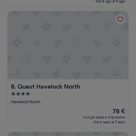
actual
Del 8 ago al 9 ago
(150 comentarios)
m
es
m
de
Quest Havelock North
e
117 €
n
d
e
d
"
Quest Havelock North
8. Quest Havelock North
Alojamiento
de
Havelock North
4.0 estrellas
El
78 €
precio
incluye tasas e impuestos
actual
Del 6 sept al 7 sept
es
de
Mangapapa Hotel