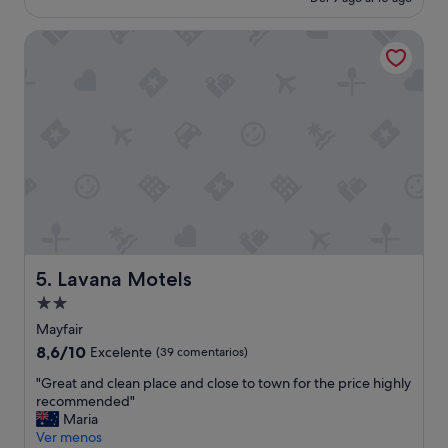
r
es
i
de
Lavana Motels
v
87 €
a
l
a
c
c
e
s
s
t
o
r
o
o
Lavana Motels
5. Lavana Motels
m
Alojamiento
s
de
w
Mayfair
a
2.0 estrellas
8.6
8,6/10
Excelente
(39 comentarios)
s
sobre
g
"
"Great and clean place and close to town for the price highly
10,
r
G
recommended"
Excelente,
e
r
Maria
(39 comentarios)
a
e
Ver menos