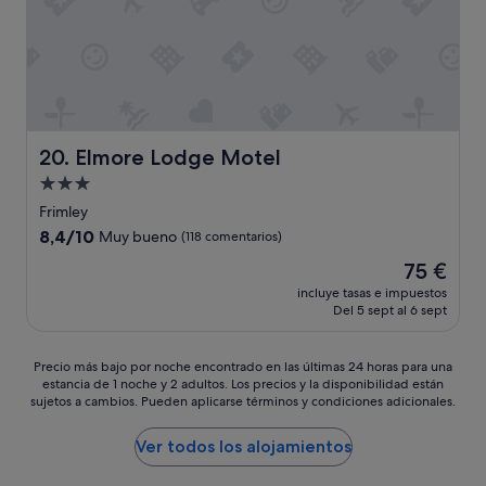
d
h
n
i
e
t
s
u
w
c
n
h
l
i
e
o
t
n
s
w
w
e
a
e
Elmore Lodge Motel
20. Elmore Lodge Motel
d
s
a
a
Alojamiento
w
r
t
a
de
r
Frimley
b
r
i
3.0 estrellas
8.4
8,4/10
Muy bueno
(118 comentarios)
o
m
v
sobre
o
.
e
El
75 €
10,
k
W
d
precio
Muy
incluye tasas e impuestos
i
h
,
actual
Del 5 sept al 6 sept
bueno,
n
e
b
es
(118 comentarios)
g
n
u
de
.
w
t
75 €
Precio
Precio más bajo por noche encontrado en las últimas 24 horas para una
D
e
w
estancia de 1 noche y 2 adultos. Los precios y la disponibilidad están
más
e
h
sujetos a cambios. Pueden aplicarse términos y condiciones adicionales.
e
bajo
s
a
w
por
p
d
e
noche
Ver todos los alojamientos
i
t
r
encontrado
t
r
e
en