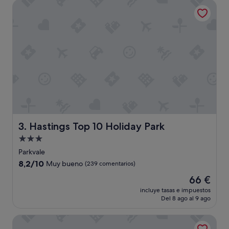
Hastings Top 10 Holiday Park
66 €
Hastings Top 10 Holiday Park
3. Hastings Top 10 Holiday Park
Alojamiento
de
Parkvale
3.0 estrellas
8.2
8,2/10
Muy bueno
(239 comentarios)
sobre
El
66 €
10,
precio
Muy
incluye tasas e impuestos
actual
Del 8 ago al 9 ago
bueno,
es
(239 comentarios)
de
The Mayfair
66 €