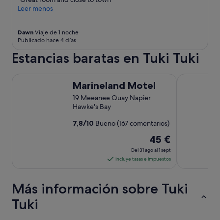
u
i
.
Leer menos
r
s
"
a
e
n
d
Dawn
Viaje de 1 noche
d
Publicado hace 4 días
f
w
o
Estancias baratas en Tuki Tuki
o
r
u
2
l
–
Marineland Motel
Kennedy Par
d
Marineland Motel
3
b
p
19 Meeanee Quay Napier
r
e
Hawke's Bay
i
o
n
p
7,8
/
10
Bueno (167 comentarios)
g
l
o
El
45 €
e
v
.
precio
Del 31 ago al 1 sept
e
I
es
incluye tasas e impuestos
r
b
de
s
o
o
45 €
o
Más información sobre Tuki
m
por
k
e
noche
Tuki
e
m
d
del
i
f