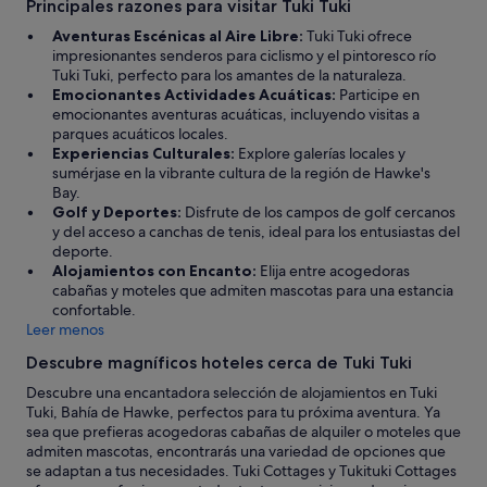
31
l
Principales razones para visitar Tuki Tuki
o
ago
k
r
Aventuras Escénicas al Aire Libre:
Tuki Tuki ofrece
f
al
t
impresionantes senderos para ciclismo y el pintoresco río
o
1
h
Tuki Tuki, perfecto para los amantes de la naturaleza.
r
sept
r
Emocionantes Actividades Acuáticas:
Participe en
t
e
emocionantes aventuras acuáticas, incluyendo visitas a
e
e
parques acuáticos locales.
a
a
Experiencias Culturales:
Explore galerías locales y
o
d
sumérjase en la vibrante cultura de la región de Hawke's
r
u
Bay.
c
l
Golf y Deportes:
Disfrute de los campos de golf cercanos
o
t
y del acceso a canchas de tenis, ideal para los entusiastas del
f
s
deporte.
f
a
Alojamientos con Encanto:
Elija entre acogedoras
e
n
cabañas y moteles que admiten mascotas para una estancia
e
d
confortable.
.
p
Leer menos
H
a
a
Descubre magníficos hoteles cerca de Tuki Tuki
i
H
d
Descubre una encantadora selección de alojamientos en Tuki
a
a
Tuki, Bahía de Hawke, perfectos para tu próxima aventura. Ya
!
p
sea que prefieras acogedoras cabañas de alquiler o moteles que
w
r
admiten mascotas, encontrarás una variedad de opciones que
e
e
se adaptan a tus necesidades. Tuki Cottages y Tukituki Cottages
'
m