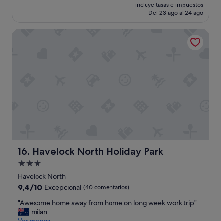
precio
s
incluye tasas e impuestos
i
actual
Del 23 ago al 24 ago
m
n
es
a
g
de
l
Havelock North Holiday Park
w
96 €
l
e
i
r
c
e
e
c
c
l
r
e
e
a
a
n
m
,
f
a
o
n
r
d
d
r
Havelock North Holiday Park
16. Havelock North Holiday Park
e
e
Alojamiento
s
c
e
de
e
Havelock North
r
p
3.0 estrellas
9.4
9,4/10
Excepcional
(40 comentarios)
t
t
sobre
.
i
"
"Awesome home away from home on long week work trip"
10,
T
o
A
milan
Excepcional,
h
n
w
Ver menos