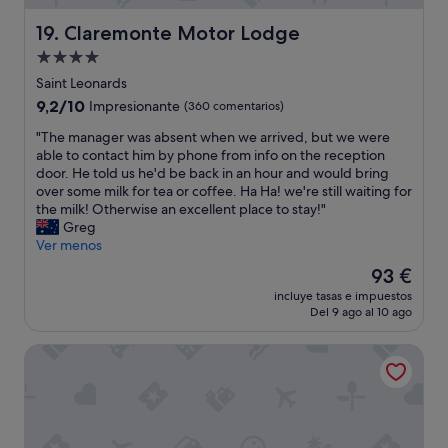
a
d
g
n
s
h
Claremonte Motor Lodge
19. Claremonte Motor Lodge
d
w
t
c
Alojamiento
e
'
o
r
de
s
Saint Leonards
s
e
r
4.0 estrellas
9.2
9,2/10
Impresionante
(360 comentarios)
t
v
e
sobre
a
e
s
"
"The manager was absent when we arrived, but we were
10,
n
r
t
T
able to contact him by phone from info on the reception
Impresionante,
e
y
"
h
door. He told us he'd be back in an hour and would bring
(360 comentarios)
x
c
e
over some milk for tea or coffee. Ha Ha! we're still waiting for
t
o
m
the milk! Otherwise an excellent place to stay!"
r
m
a
Greg
a
f
n
Ver menos
$
o
a
1
El
93 €
r
g
5
precio
t
incluye tasas e impuestos
e
/
actual
a
Del 9 ago al 10 ago
r
d
es
b
w
a
de
l
Elmore Lodge Motel
a
y
93 €
e
s
—
a
a
n
n
b
o
d
s
t
t
e