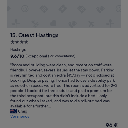
a
f
t
e
r
b
y
Quest Hastings
15. Quest Hastings
t
Alojamiento
h
de
e
Hastings
o
4.0 estrellas
9.6
9,6/10
Excepcional
(168 comentarios)
w
sobre
n
"
"Room and building were clean, and reception staff were
10,
e
R
friendly. However, several issues let the stay down. Parking
Excepcional,
r
o
is very limited and cost an extra $15/day — not disclosed at
(168 comentarios)
.
o
booking. Despite paying, I once had to use a disability park
E
m
as no other spaces were free. The room is advertised for 2–3
v
a
people. I booked for three adults and paid a premium for
e
n
the third occupant, but this didn't include a bed. I only
n
d
found out when I asked, and was told a roll-out bed was
g
b
available for a further...
a
u
Craig
v
i
Ver menos
e
l
El
96 €
a
d