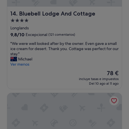
t
h
e
Bluebell Lodge And Cottage
14. Bluebell Lodge And Cottage
r
Alojamiento
o
de
o
Longlands
m
4.0 estrellas
9.8
9,8/10
Excepcional
(121 comentarios)
v
sobre
e
"
"We were well looked after by the owner. Even gave a small
10,
r
W
ice cream for desert. Thank you. Cottage was perfect for our
Excepcional,
y
e
stay."
(121 comentarios)
"
w
Michael
e
Ver menos
r
El
78 €
e
precio
incluye tasas e impuestos
w
actual
Del 10 ago al 11 ago
e
es
l
de
Quest Hastings
l
78 €
l
o
o
k
e
d