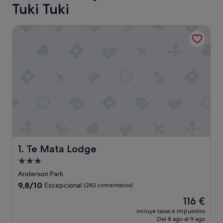
Tuki Tuki
Te Mata Lodge
Te Mata Lodge
1. Te Mata Lodge
Alojamiento
de
Anderson Park
3.0 estrellas
9.8
9,8/10
Excepcional
(282 comentarios)
sobre
El
116 €
10,
precio
Excepcional,
incluye tasas e impuestos
actual
Del 8 ago al 9 ago
(282 comentarios)