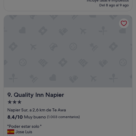
Impresionante,
incluye tasas e impuestos
actual
o
Del 8 ago al 9 ago
(838 comentarios)
es
n
de
a
Quality Inn Napier
64 €
l
a
n
d
a
l
w
a
y
s
h
a
p
p
Quality Inn Napier
9. Quality Inn Napier
y
Alojamiento
t
de
o
Napier Sur, a 2,6 km de Te Awa
d
3.0 estrellas
8.4
8,4/10
Muy bueno
(1.003 comentarios)
o
sobre
t
"
"Poder estar solo "
10,
h
P
Jose Luis
Muy