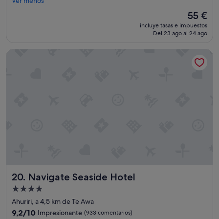
Ver menos
(327 comentarios)
o
El
55 €
s
precio
incluye tasas e impuestos
e
actual
Del 23 ago al 24 ago
t
es
o
de
Navigate Seaside Hotel
b
55 €
a
r
s
a
n
d
r
e
s
t
e
r
a
Navigate Seaside Hotel
20. Navigate Seaside Hotel
u
n
Alojamiento
t
de
Ahuriri, a 4,5 km de Te Awa
s
4.0 estrellas
"
9.2
9,2/10
Impresionante
(933 comentarios)