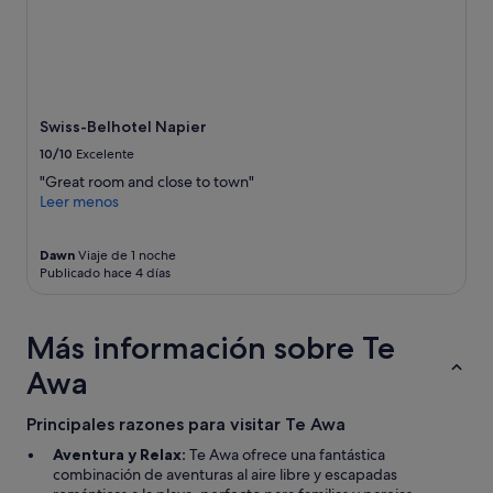
y
la
disponibilidad
están
sujetos
a
cambios.
Swiss-Belhotel Napier
Pueden
10/10
Excelente
aplicarse
términos
"Great room and close to town"
y
Leer menos
condiciones
adicionales.
Dawn
Viaje de 1 noche
Publicado hace 4 días
Más información sobre Te
Awa
Principales razones para visitar Te Awa
Aventura y Relax:
Te Awa ofrece una fantástica
combinación de aventuras al aire libre y escapadas