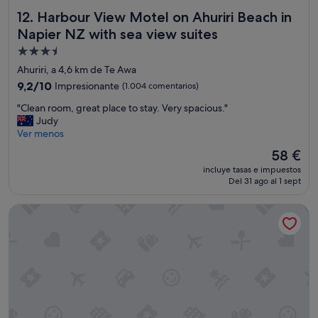
"
Harbour View Motel on Ahuriri Beach in Napier NZ with se
12. Harbour View Motel on Ahuriri Beach in
Napier NZ with sea view suites
Alojamiento
de
Ahuriri, a 4,6 km de Te Awa
3.5 estrellas
9.2
9,2/10
Impresionante
(1.004 comentarios)
sobre
"
"Clean room, great place to stay. Very spacious."
10,
C
Judy
Impresionante,
l
Ver menos
(1.004 comentarios)
e
El
58 €
a
precio
incluye tasas e impuestos
n
actual
Del 31 ago al 1 sept
r
es
o
de
City Close Motel
o
58 €
m
,
g
r
e
a
t
p