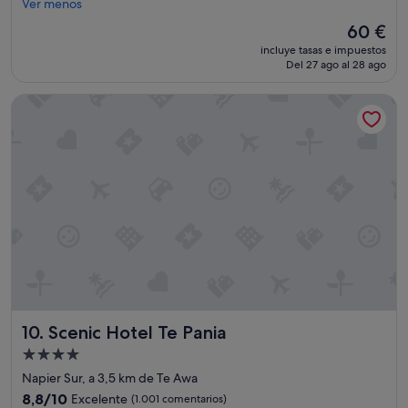
e
o
Ver menos
bueno,
e
d
(1.003 comentarios)
El
60 €
x
e
precio
t
incluye tasas e impuestos
r
actual
Del 27 ago al 28 ago
r
e
es
a
s
de
s
Scenic Hotel Te Pania
t
60 €
.
a
N
r
i
s
c
o
e
l
w
o
e
"
e
g
y
m
t
o
w
Scenic Hotel Te Pania
10. Scenic Hotel Te Pania
o
Alojamiento
r
de
k
Napier Sur, a 3,5 km de Te Awa
4.0 estrellas
o
8.8
8,8/10
Excelente
(1.001 comentarios)