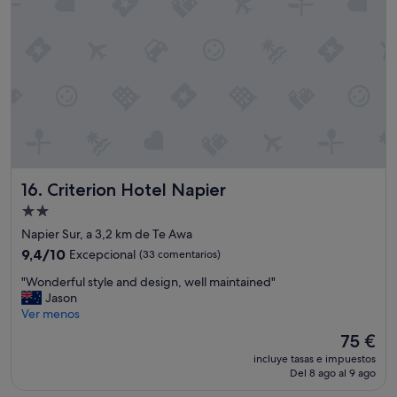
Criterion Hotel Napier
16. Criterion Hotel Napier
Alojamiento
de
Napier Sur, a 3,2 km de Te Awa
2.0 estrellas
9.4
9,4/10
Excepcional
(33 comentarios)
sobre
"
"Wonderful style and design, well maintained"
10,
W
Jason
Excepcional,
o
Ver menos
(33 comentarios)
n
El
75 €
d
precio
incluye tasas e impuestos
e
actual
Del 8 ago al 9 ago
r
es
f