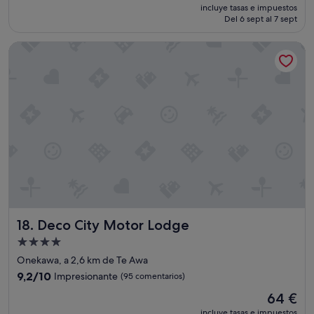
precio
incluye tasas e impuestos
t
t
actual
Del 6 sept al 7 sept
a
a
es
c
i
de
Deco City Motor Lodge
i
n
68 €
ó
e
n
d
l
"
i
m
p
i
a
"
Deco City Motor Lodge
18. Deco City Motor Lodge
Alojamiento
de
Onekawa, a 2,6 km de Te Awa
4.0 estrellas
9.2
9,2/10
Impresionante
(95 comentarios)
sobre
El
64 €
10,
precio
Impresionante,
incluye tasas e impuestos