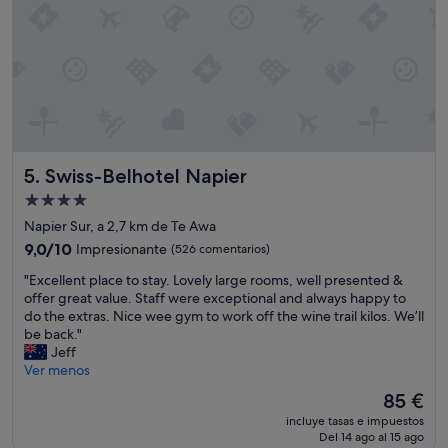
a
t
t
o
o
.
O
n
l
y
Swiss-Belhotel Napier
5. Swiss-Belhotel Napier
l
Alojamiento
e
t
de
Napier Sur, a 2,7 km de Te Awa
d
4.0 estrellas
9.0
9,0/10
Impresionante
(526 comentarios)
o
sobre
w
"
"Excellent place to stay. Lovely large rooms, well presented &
10,
n
E
offer great value. Staff were exceptional and always happy to
Impresionante,
w
x
do the extras. Nice wee gym to work off the wine trail kilos. We’ll
(526 comentarios)
a
c
be back."
s
e
Jeff
t
l
Ver menos
h
l
El
85 €
e
e
precio
b
incluye tasas e impuestos
n
actual
r
Del 14 ago al 15 ago
t