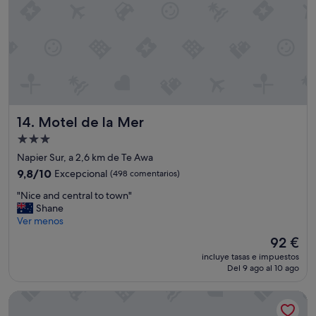
u
p
,
v
e
r
y
a
f
Motel de la Mer
14. Motel de la Mer
f
o
Alojamiento
r
de
Napier Sur, a 2,6 km de Te Awa
d
3.0 estrellas
a
9.8
9,8/10
Excepcional
(498 comentarios)
b
sobre
"
"Nice and central to town"
l
10,
N
Shane
e
Excepcional,
i
Ver menos
a
(498 comentarios)
c
s
El
92 €
e
w
precio
incluye tasas e impuestos
a
e
actual
Del 9 ago al 10 ago
n
l
es
d
l
de
Palm City Motor Inn
c
,
92 €
e
h