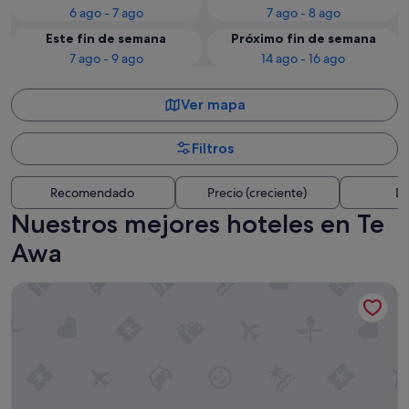
6 ago - 7 ago
7 ago - 8 ago
Este fin de semana
Próximo fin de semana
7 ago - 9 ago
14 ago - 16 ago
Ver mapa
Filtros
Recomendado
Precio (creciente)
Di
Nuestros mejores hoteles en Te
Awa
Pebble Beach Motor Inn