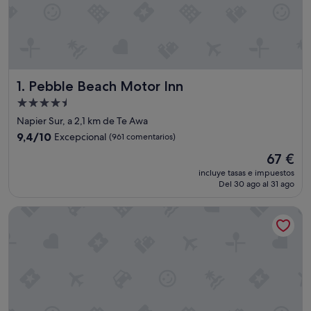
Pebble Beach Motor Inn
1. Pebble Beach Motor Inn
Alojamiento
de
Napier Sur, a 2,1 km de Te Awa
4.5 estrellas
9.4
9,4/10
Excepcional
(961 comentarios)
sobre
El
67 €
10,
precio
Excepcional,
incluye tasas e impuestos
actual
Del 30 ago al 31 ago
(961 comentarios)
es
de
The Nautilus Napier
67 €