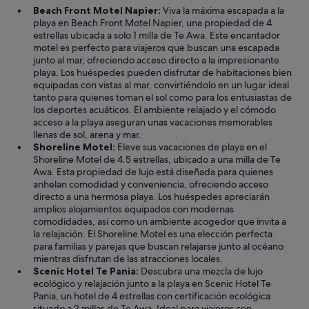
Beach Front Motel Napier:
Viva la máxima escapada a la
playa en Beach Front Motel Napier, una propiedad de 4
estrellas ubicada a solo 1 milla de Te Awa. Este encantador
motel es perfecto para viajeros que buscan una escapada
junto al mar, ofreciendo acceso directo a la impresionante
playa. Los huéspedes pueden disfrutar de habitaciones bien
equipadas con vistas al mar, convirtiéndolo en un lugar ideal
tanto para quienes toman el sol como para los entusiastas de
los deportes acuáticos. El ambiente relajado y el cómodo
acceso a la playa aseguran unas vacaciones memorables
llenas de sol, arena y mar.
Shoreline Motel:
Eleve sus vacaciones de playa en el
Shoreline Motel de 4.5 estrellas, ubicado a una milla de Te
Awa. Esta propiedad de lujo está diseñada para quienes
anhelan comodidad y conveniencia, ofreciendo acceso
directo a una hermosa playa. Los huéspedes apreciarán
amplios alojamientos equipados con modernas
comodidades, así como un ambiente acogedor que invita a
la relajación. El Shoreline Motel es una elección perfecta
para familias y parejas que buscan relajarse junto al océano
mientras disfrutan de las atracciones locales.
Scenic Hotel Te Pania:
Descubra una mezcla de lujo
ecológico y relajación junto a la playa en Scenic Hotel Te
Pania, un hotel de 4 estrellas con certificación ecológica
situado a 2 millas de Te Awa. Ideal para viajeros con