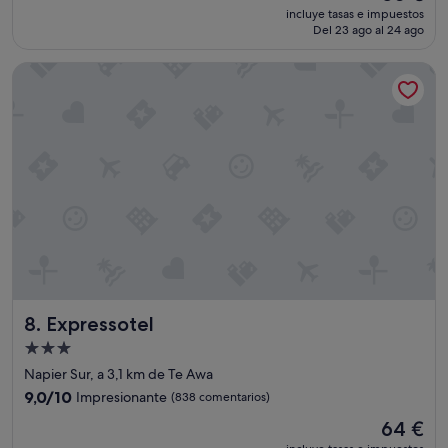
precio
Impresionante,
e
incluye tasas e impuestos
actual
Del 23 ago al 24 ago
(350 comentarios)
a
es
t
de
v
Expressotel
50 €
a
l
u
e
.
S
t
a
f
f
w
e
r
Expressotel
e
8. Expressotel
e
Alojamiento
x
de
Napier Sur, a 3,1 km de Te Awa
c
3.0 estrellas
e
9.0
9,0/10
Impresionante
(838 comentarios)
p
sobre
El
64 €
t
10,
precio
i