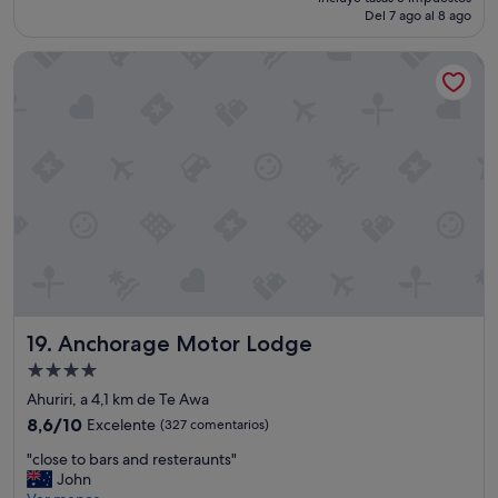
actual
Del 7 ago al 8 ago
(95 comentarios)
es
de
Anchorage Motor Lodge
64 €
Anchorage Motor Lodge
19. Anchorage Motor Lodge
Alojamiento
de
Ahuriri, a 4,1 km de Te Awa
4.0 estrellas
8.6
8,6/10
Excelente
(327 comentarios)
sobre
"
"close to bars and resteraunts"
10,
c
John
Excelente,
l