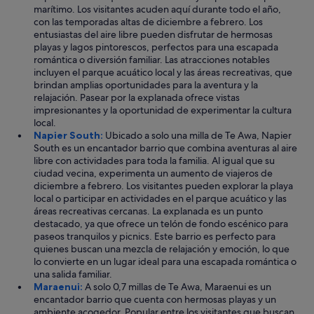
marítimo. Los visitantes acuden aquí durante todo el año,
con las temporadas altas de diciembre a febrero. Los
entusiastas del aire libre pueden disfrutar de hermosas
playas y lagos pintorescos, perfectos para una escapada
romántica o diversión familiar. Las atracciones notables
incluyen el parque acuático local y las áreas recreativas, que
brindan amplias oportunidades para la aventura y la
relajación. Pasear por la explanada ofrece vistas
impresionantes y la oportunidad de experimentar la cultura
local.
Napier South:
Ubicado a solo una milla de Te Awa, Napier
South es un encantador barrio que combina aventuras al aire
libre con actividades para toda la familia. Al igual que su
ciudad vecina, experimenta un aumento de viajeros de
diciembre a febrero. Los visitantes pueden explorar la playa
local o participar en actividades en el parque acuático y las
áreas recreativas cercanas. La explanada es un punto
destacado, ya que ofrece un telón de fondo escénico para
paseos tranquilos y picnics. Este barrio es perfecto para
quienes buscan una mezcla de relajación y emoción, lo que
lo convierte en un lugar ideal para una escapada romántica o
una salida familiar.
Maraenui:
A solo 0,7 millas de Te Awa, Maraenui es un
encantador barrio que cuenta con hermosas playas y un
ambiente acogedor. Popular entre los visitantes que buscan