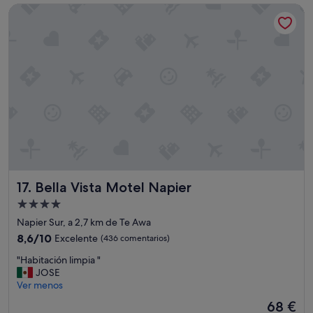
de
Bella Vista Motel Napier
u
75 €
l
s
t
y
l
e
a
n
d
d
e
s
i
Bella Vista Motel Napier
17. Bella Vista Motel Napier
g
n
Alojamiento
,
de
Napier Sur, a 2,7 km de Te Awa
w
4.0 estrellas
e
8.6
8,6/10
Excelente
(436 comentarios)
l
sobre
"
"Habitación limpia "
l
10,
H
JOSE
m
Excelente,
a
Ver menos
a
(436 comentarios)
b
i
El
68 €
i
n