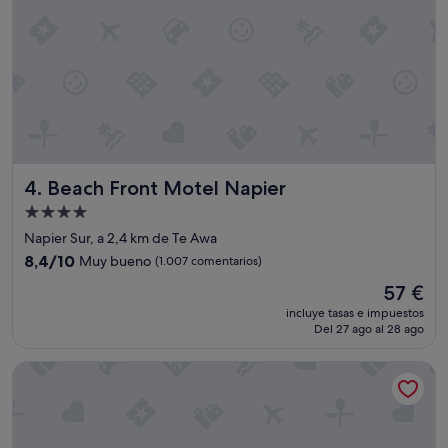
d
.
T
h
e
v
i
e
w
o
f
Beach Front Motel Napier
4. Beach Front Motel Napier
t
Alojamiento
h
de
e
Napier Sur, a 2,4 km de Te Awa
o
4.0 estrellas
8.4
8,4/10
Muy bueno
(1.007 comentarios)
c
sobre
El
e
57 €
10,
precio
a
Muy
incluye tasas e impuestos
actual
n
Del 27 ago al 28 ago
bueno,
es
w
(1.007 comentarios)
de
a
Swiss-Belhotel Napier
57 €
s
g
r
e