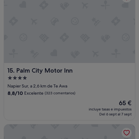
n
i
t
g
r
h
a
l
l
y
t
r
o
e
t
c
o
o
w
m
n
m
"
e
Palm City Motor Inn
15. Palm City Motor Inn
n
d
Alojamiento
e
de
Napier Sur, a 2,6 km de Te Awa
d
4.0 estrellas
8.8
.
8,8/10
Excelente
(323 comentarios)
sobre
"
El
65 €
10,
precio
Excelente,
incluye tasas e impuestos
actual
Del 6 sept al 7 sept
(323 comentarios)
es
de
Criterion Hotel Napier
65 €