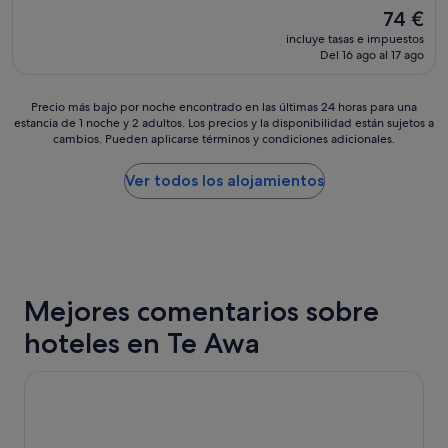
sobre
El
74 €
10,
precio
Impresionante,
incluye tasas e impuestos
actual
Del 16 ago al 17 ago
(933 comentarios)
es
de
74 €
Precio
Precio más bajo por noche encontrado en las últimas 24 horas para una
estancia de 1 noche y 2 adultos. Los precios y la disponibilidad están sujetos a
más
cambios. Pueden aplicarse términos y condiciones adicionales.
bajo
por
noche
Ver todos los alojamientos
encontrado
en
las
últimas
24 horas
para
Mejores comentarios sobre
una
estancia
hoteles en Te Awa
de
1 noche
y
Swiss-Belhotel Napier
2 adultos.
Los
precios