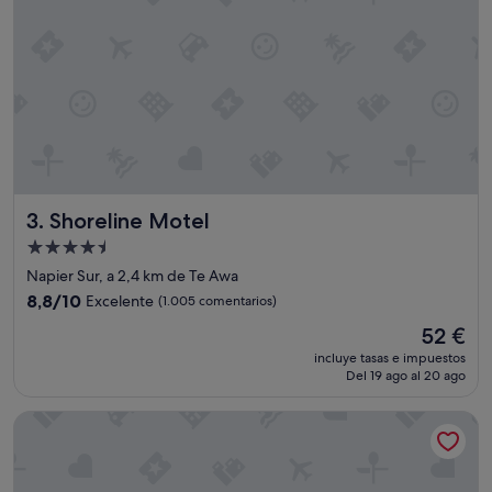
v
e
l
y
w
i
t
h
t
h
e
Shoreline Motel
3. Shoreline Motel
s
p
Alojamiento
a
de
Napier Sur, a 2,4 km de Te Awa
n
4.5 estrellas
e
8.8
8,8/10
Excelente
(1.005 comentarios)
x
sobre
El
52 €
t
10,
precio
t
Excelente,
incluye tasas e impuestos
actual
o
Del 19 ago al 20 ago
(1.005 comentarios)
es
t
de
h
Beach Front Motel Napier
52 €
e
b
e