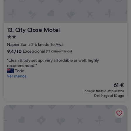
l
a
c
e
t
City Close Motel
13. City Close Motel
o
s
Alojamiento
t
de
Napier Sur, a 2,6 km de Te Awa
a
2.0 estrellas
y
9.4
9,4/10
Excepcional
(12 comentarios)
.
sobre
"
"Clean & tidy set up, very affordable as well, highly
V
10,
C
recommended."
e
Excepcional,
l
Todd
r
(12 comentarios)
e
Ver menos
y
a
s
El
61 €
n
p
precio
incluye tasas e impuestos
&
a
actual
Del 9 ago al 10 ago
t
c
es
i
i
de
Motel de la Mer
d
o
61 €
y
u
s
s
e
.
t
"