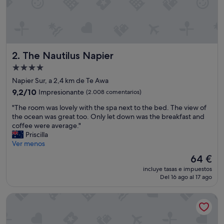
The Nautilus Napier
2. The Nautilus Napier
Alojamiento
de
Napier Sur, a 2,4 km de Te Awa
4.0 estrellas
9.2
9,2/10
Impresionante
(2.008 comentarios)
sobre
"
"The room was lovely with the spa next to the bed. The view of
10,
T
the ocean was great too. Only let down was the breakfast and
Impresionante,
h
coffee were average."
(2.008 comentarios)
e
Priscilla
r
Ver menos
o
El
64 €
o
precio
incluye tasas e impuestos
m
actual
Del 16 ago al 17 ago
w
es
a
de
Shoreline Motel
s
64 €
l
o