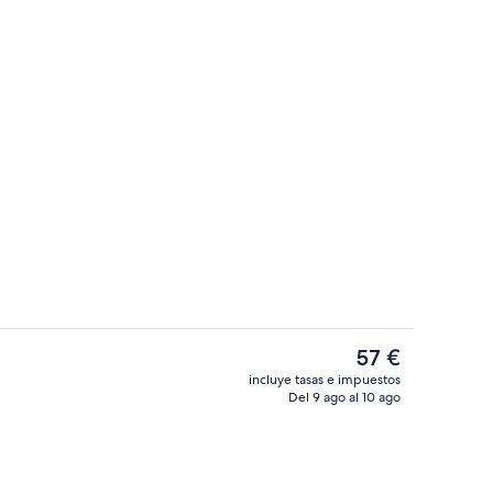
Apartamento estándar, 1 cama de matr
El
57 €
precio
incluye tasas e impuestos
actual
Del 9 ago al 10 ago
 aire libre
Apartamento familiar, 2 habitaciones 
es
de
57 €