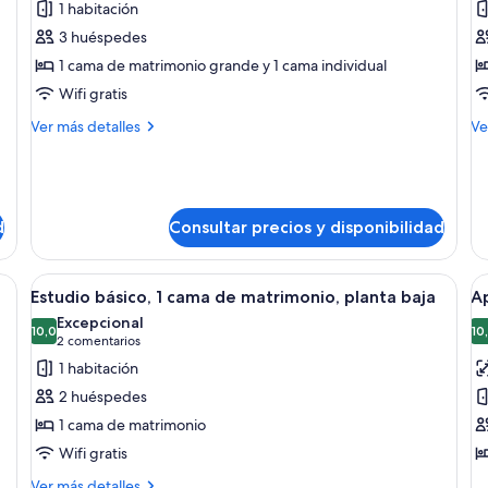
1 habitación
Apartamento,
A
3 huéspedes
1
2
1 cama de matrimonio grande y 1 cama individual
habitación
h
Wifi gratis
Más
M
Ver más detalles
Ve
detalles
de
de
de
Apartamento,
Ap
1
2
habitación
ha
d
Consultar precios y disponibilidad
na silla, una mesita, kitchenette y ventana con cortinas.
Abrir
Una habitación de hotel con cama, una 
A
8
Estudio básico, 1 cama de matrimonio, planta baja
Ap
todas
t
Excepcional
las
10,0
la
10
10,0 de 10
(2 comentarios)
2 comentarios
fotos
f
1 habitación
de
d
2 huéspedes
Estudio
A
1 cama de matrimonio
básico,
fa
Wifi gratis
1
2
cama
h
Más
Ver más detalles