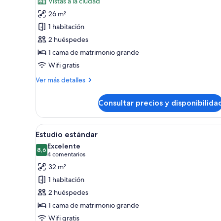
Vistas a la ciudad
Estudio
26 m²
estándar,
1 habitación
1
2 huéspedes
cama
1 cama de matrimonio grande
de
Wifi gratis
matrimonio
grande,
Más
Ver más detalles
Aire
detalles
de
acondicionado
Consultar precios y disponibilida
Estudio
estándar,
1
Abrir
Habitación de hotel con cama, u
7
cama
Estudio estándar
todas
de
Excelente
matrimonio
las
8,6
8,6 de 10
(4 comentarios)
4 comentarios
grande,
fotos
32 m²
Aire
de
acondicionado
1 habitación
Estudio
2 huéspedes
estándar
1 cama de matrimonio grande
Wifi gratis