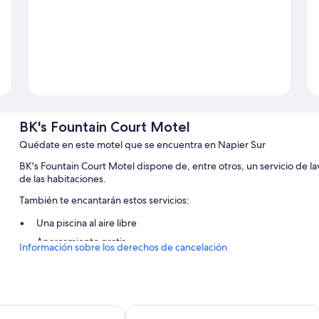
BK's Fountain Court Motel
Quédate en este motel que se encuentra en Napier Sur
BK's Fountain Court Motel dispone de, entre otros, un servicio de l
de las habitaciones.
También te encantarán estos servicios:
Una piscina al aire libre
Aparcamiento gratis
Información sobre los derechos de cancelación
Consigna de equipaje y salas de reuniones
Características de la habitación
Todas las habitaciones en BK's Fountain Court Motel disponen de como
 Resort
Expressotel