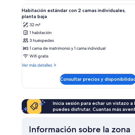
2
Abrir
Habitación estándar con 2 camas
6
camas
Habitación estándar con 2 camas individuales,
todas
individuales,
planta baja
Aire
las
32 m²
acondicionado
fotos
1 habitación
de
3 huéspedes
Habitación
estándar
1 cama de matrimonio y 1 cama individual
con
Wifi gratis
2
Más
Ver más detalles
camas
detalles
individuales,
de
Consultar precios y disponibilida
Habitación
planta
estándar
baja
con
2
camas
Inicia sesión para echar un vistazo a
individuales,
puedes disfrutar. Cuantas más aven
planta
baja
Información sobre la zona