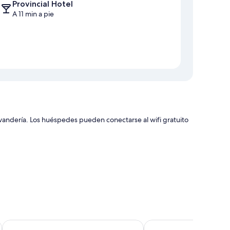
Provincial Hotel
A 11 min a pie
avandería. Los huéspedes pueden conectarse al wifi gratuito
didades tales como wifi gratis o sillas de oficina.
Marineland Motel
Criterion Hotel Napier