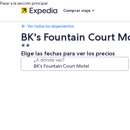
Pasar a la sección principal
Comprar viaje
Ver todos los alojamientos
BK's Fountain Court M
Alojamiento
de
Elige las fechas para ver los precios
2.0 estrellas
¿A dónde vas?
Galería
de
imágenes
de
BK's
Fountain
Court