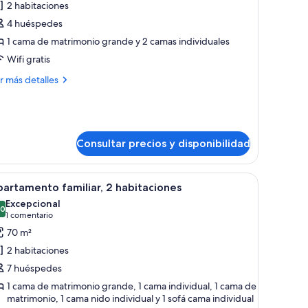
2 habitaciones
partamento,
4 huéspedes
1 cama de matrimonio grande y 2 camas individuales
abitaciones
Wifi gratis
ás
r más detalles
talles
artamento,
bitaciones
Consultar precios y disponibilidad
silla, escritorio con microondas y ventana con cortinas.
brir
Apartamento familiar, 2 habitaciones | Zona d
8
artamento familiar, 2 habitaciones
odas
Excepcional
s
,0
10,0 de 10
(1 comentario)
1 comentario
otos
70 m²
e
2 habitaciones
partamento
7 huéspedes
miliar,
1 cama de matrimonio grande, 1 cama individual, 1 cama de
matrimonio, 1 cama nido individual y 1 sofá cama individual
abitaciones