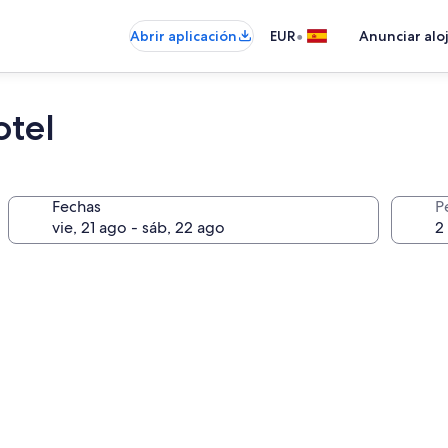
•
Abrir aplicación
EUR
Anunciar alo
otel
Fechas
P