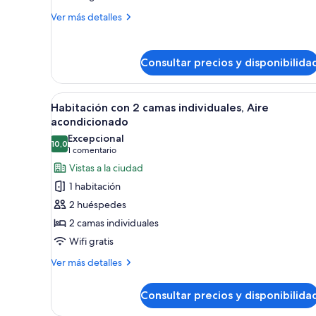
Más
Ver más detalles
detalles
de
Estudio
Consultar precios y disponibilida
estándar
Abrir
Un balcón con mesa y sillas de 
7
Habitación con 2 camas individuales, Aire
todas
acondicionado
las
Excepcional
10,0
fotos
10,0 de 10
(1 comentario)
1 comentario
de
Vistas a la ciudad
Habitación
1 habitación
con
2 huéspedes
2
2 camas individuales
camas
Wifi gratis
individuales,
Aire
Más
Ver más detalles
detalles
acondicionado
de
Consultar precios y disponibilida
Habitación
con