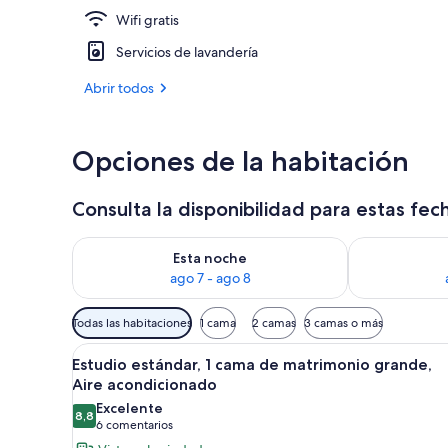
Wifi gratis
Exterior
Servicios de lavandería
Abrir todos
Opciones de la habitación
Consulta la disponibilidad para estas fec
Consulta la disponibilidad para esta noche, ago 7 - 
Consulta la d
Esta noche
ago 7 - ago 8
Filtros
Todas las habitaciones
1 cama
2 camas
3 camas o más
disponibles
Abrir
Una habitación de hotel con u
para
5
Estudio estándar, 1 cama de matrimonio grande,
todas
las
Aire acondicionado
las
habitaciones
Excelente
8,8
fotos
8,8 de 10
(6 comentarios)
6 comentarios
de