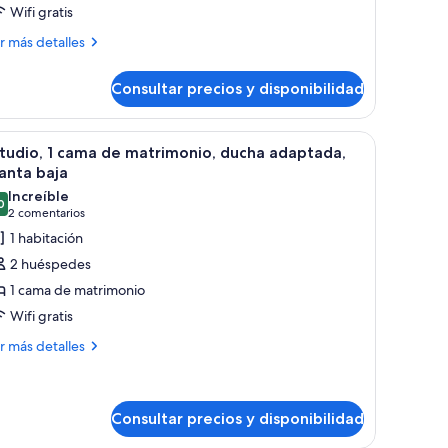
Wifi gratis
ás
r más detalles
talles
Consultar precios y disponibilidad
artamento
iliar,
anos, un televisor de pantalla plana montado en la pared y un florero con f
brir
Una habitación de hotel con una cama, un escri
7
bitaciones
tudio, 1 cama de matrimonio, ducha adaptada,
odas
anta baja
s
Increíble
0
otos
9,0 de 10
(2 comentarios)
2 comentarios
e
1 habitación
studio,
2 huéspedes
1 cama de matrimonio
ama
Wifi gratis
e
ás
atrimonio,
r más detalles
talles
ucha
daptada,
tudio,
lanta
Consultar precios y disponibilidad
ma
aja