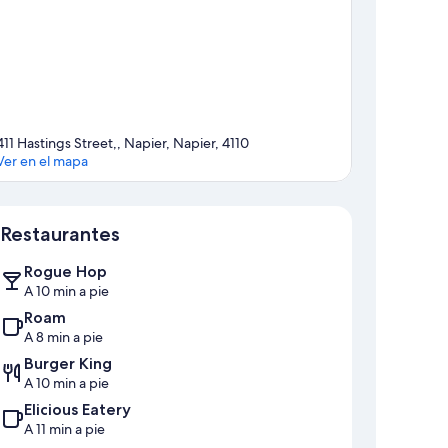
411 Hastings Street,, Napier, Napier, 4110
Ver en el mapa
Mapa
Restaurantes
Rogue Hop
A 10 min a pie
Roam
A 8 min a pie
Burger King
A 10 min a pie
Elicious Eatery
A 11 min a pie