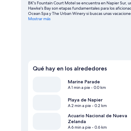
BK's Fountain Court Motel se encuentra en Napier Sur, 
Hawke's Bay son etapas fundamentales para los aficionad
Ocean Spa y The Urban Winery si buscas unas vacacione
tecnología The Faraday Centre también merecen la pen
Mostrar más
Ver más moteles en Napier
Qué hay en los alrededores
Marine Parade
A 1 min a pie
- 0.0 km
Playa de Napier
A 2 min a pie
- 0.2 km
Acuario Nacional de Nueva
Zelanda
A 6 min a pie
- 0.6 km