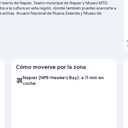
un barrio de Napier. Teatro municipal de Napier y Museo MTG
os a la cultura en esta región, donde también puedes acercarte a
s activas. Acuario Nacional de Nueva Zelanda y Museo de
a.
Ver guía de viaje de Napier
Cómo moverse por la zona
Napier (NPE-Hawke's Bay): a 11 min en
coche