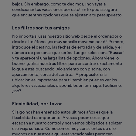
bajos. Sin embargo, como te decimos, ¡no vayas a
r
condicionar tus vacaciones por esto! En Expedia seguro
e
que encuentras opciones que se ajusten a tu presupuesto.
f
r
e
Los filtros son tus amigos
e
No importa si usas nuestro sitio web desde el ordenador o
.
desde el teléfono, ¡es muy sencillo moverse por él! Primero,
T
introduce el destino, las fechas de entrada y de salida, y el
h
número de personas que seréis. Luego, selecciona “Buscar”
e
y te aparecerá una larga lista de opciones. Ahora viene lo
r
bueno: ¡utiliza nuestros filtros para encontrar exactamente
o
lo que estás buscando! Alojamiento con piscina, con
o
aparcamiento, cerca del centro… A propósito, si la
m
ubicación es importante para ti, también puedes ver los
i
alquileres vacacionales disponibles en un mapa. Facilísimo,
s
¿no?
a
d
v
Flexibilidad, por favor
e
Si algo nos han enseñado estos últimos años es que la
r
flexibilidad es importante. A veces pasan cosas que
t
escapan a nuestro control y nos vemos obligados a aplazar
i
ese viaje soñado. Como somos muy conscientes de ello,
s
muchos de nuestros alquileres vacacionales permiten
e