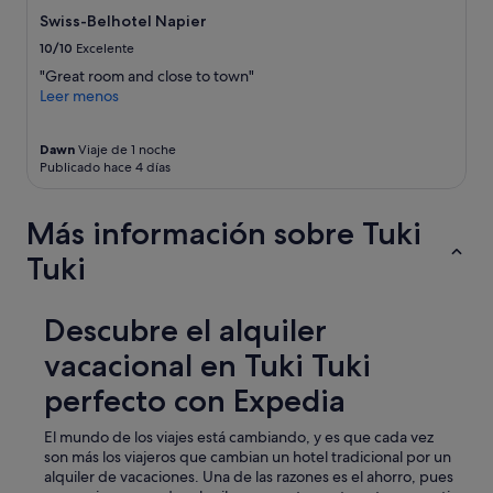
c
Swiss-Belhotel Napier
l
o
10/10
Excelente
s
"Great room and close to town"
e
Leer menos
d
a
t
Dawn
Viaje de 1 noche
b
Publicado hace 4 días
o
o
Más información sobre Tuki
k
i
Tuki
n
g
.
Descubre el alquiler
D
e
vacacional en Tuki Tuki
s
p
perfecto con Expedia
i
t
El mundo de los viajes está cambiando, y es que cada vez
e
son más los viajeros que cambian un hotel tradicional por un
p
alquiler de vacaciones. Una de las razones es el ahorro, pues
a