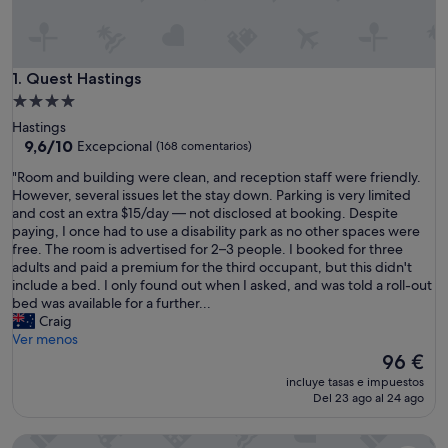
Quest Hastings
1. Quest Hastings
Alojamiento
de
Hastings
4.0 estrellas
9.6
9,6/10
Excepcional
(168 comentarios)
sobre
"
"Room and building were clean, and reception staff were friendly.
10,
R
However, several issues let the stay down. Parking is very limited
Excepcional,
o
and cost an extra $15/day — not disclosed at booking. Despite
(168 comentarios)
o
paying, I once had to use a disability park as no other spaces were
m
free. The room is advertised for 2–3 people. I booked for three
a
adults and paid a premium for the third occupant, but this didn't
n
include a bed. I only found out when I asked, and was told a roll-out
d
bed was available for a further...
b
Craig
u
Ver menos
i
El
96 €
l
precio
incluye tasas e impuestos
d
actual
Del 23 ago al 24 ago
i
es
n
de
Quest Havelock North
g
96 €