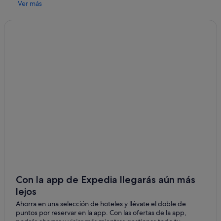
Ver más
h
r
e
e
a
d
u
l
t
s
a
n
d
p
a
i
d
a
p
r
Con la app de Expedia llegarás aún más
e
lejos
m
Ahorra en una selección de hoteles y llévate el doble de
i
puntos por reservar en la app. Con las ofertas de la app,
u