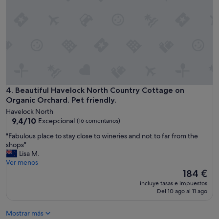
e
o
v
s
e
t
r
s
a
"
l
i
s
s
u
e
Beautiful Havelock North Country Cottage on Organic Orchar
4. Beautiful Havelock North Country Cottage on
s
Organic Orchard. Pet friendly.
l
Havelock North
e
9.4
9,4/10
Excepcional
(16 comentarios)
t
sobre
t
"
"Fabulous place to stay close to wineries and not.to far from the
10,
h
F
shops"
Excepcional,
e
a
Lisa M.
(16 comentarios)
s
b
Ver menos
t
u
El
184 €
a
l
precio
incluye tasas e impuestos
y
o
actual
Del 10 ago al 11 ago
d
u
es
o
s
de
w
Mostrar más
p
184 €