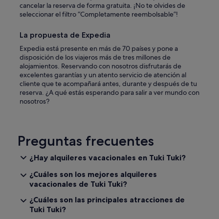
cancelar la reserva de forma gratuita. ¡No te olvides de
d
seleccionar el filtro “Completamente reembolsable”!
f
o
r
La propuesta de Expedia
2
Expedia está presente en más de 70 países y pone a
–
disposición de los viajeros más de tres millones de
3
alojamientos. Reservando con nosotros disfrutarás de
p
excelentes garantías y un atento servicio de atención al
e
cliente que te acompañará antes, durante y después de tu
o
reserva. ¿A qué estás esperando para salir a ver mundo con
p
nosotros?
l
e
.
I
Preguntas frecuentes
b
o
¿Hay alquileres vacacionales en Tuki Tuki?
o
k
¿Cuáles son los mejores alquileres
e
vacacionales de Tuki Tuki?
d
f
¿Cuáles son las principales atracciones de
o
Tuki Tuki?
r
t