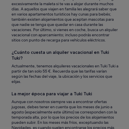
l
excesivamente la maleta si te vas a alojar durante muchos
i
días. A aquellos que viajen en familia les alegrará saber que
t
en varios apartamentos turísticos hay cunas para bebés;
y
también existen alojamientos que aceptan mascotas para
p
que nadie se tenga que quedar en casa durante las
a
vacaciones. Por último, si vienes en coche, busca un alquiler
r
vacacional con aparcamiento; incluso podrás encontrar
k
sitios con punto de recarga para vehículos eléctricos.
a
s
¿Cuánto cuesta un alquiler vacacional en Tuki
n
Tuki?
o
o
Actualmente, tenemos alquileres vacacionales en Tuki Tuki a
t
partir de tan solo 55 €. Recuerda que las tarifas varían
h
según las fechas del viaje, la ubicación y los servicios que
e
elijas.
r
s
La mejor época para viajar a Tuki Tuki
p
Aunque con nosotros siempre vas a encontrar ofertas
a
jugosas, debes tener en cuenta que los meses de junio a
c
agosto (especialmente este último) se corresponden con la
e
temporada alta, por lo que los precios de los alojamientos
s
pueden subir. En los meses más fríos, exceptuando las
w
Navidades, es cuando suelen encontrarse los precios más
e