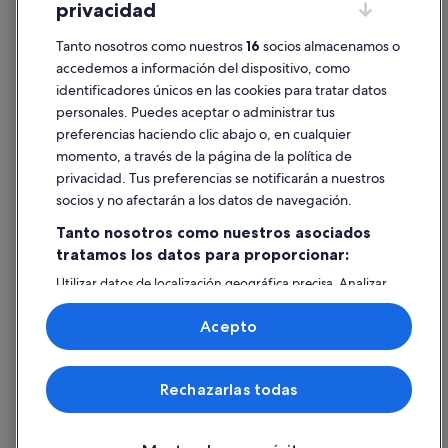
y
privacidad
Información legal/contacto
f
o
Pautas sobre el contenido y cómo denunciar contenido
Tanto nosotros como nuestros
16
socios almacenamos o
u
accedemos a información del dispositivo, como
n
identificadores únicos en las cookies para tratar datos
Ayuda
d
personales. Puedes aceptar o administrar tus
o
Ayuda
u
preferencias haciendo clic abajo o, en cualquier
t
momento, a través de la página de la política de
Cancelar un vuelo
w
privacidad. Tus preferencias se notificarán a nuestros
h
Cancelar una reserva de hotel o de un alquiler vacacional
socios y no afectarán a los datos de navegación.
e
n
Plazos de reembolso
Tanto nosotros como nuestros asociados
I
tratamos los datos para proporcionar:
Utilizar un cupón de Expedia
a
s
Utilizar datos de localización geográfica precisa. Analizar
Documentos para viajes internacionales
k
activamente las características del dispositivo para su
e
identificación. Almacenar la información en un dispositivo
Acepto
d
y/o acceder a ella. Publicidad y contenido personalizados,
,
medición de publicidad y contenido, investigación de
a
audiencia y desarrollo de servicios.
© 2026 Expedia, Inc., una empresa de Expedia Group. Todos los
n
Rechazarlas todas
Lista de asociados (proveedores)
derechos reservados. Expedia y el logotipo de Expedia son marcas
d
comerciales o marcas comerciales registradas de Expedia, Inc.
w
Vacationspot, S.L., Agencia de Viajes, I-AV-0000631.3.
a