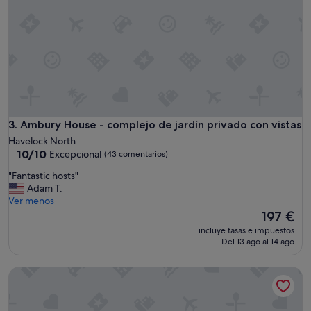
f
f
w
e
r
e
f
r
i
Ambury House - complejo de jardín privado con vistas
3. Ambury House - complejo de jardín privado con vistas
e
n
Havelock North
d
10.0
10/10
Excepcional
(43 comentarios)
l
sobre
y
"
"Fantastic hosts"
10,
.
F
Adam T.
Excepcional,
H
a
Ver menos
(43 comentarios)
o
n
El
197 €
w
t
precio
incluye tasas e impuestos
e
a
actual
Del 13 ago al 14 ago
v
s
es
e
t
de
Beautiful Havelock North Country Cottage on Organic Orchar
r
i
197 €
,
c
s
h