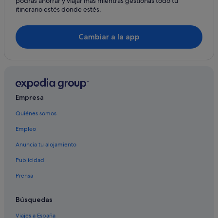
podrás ahorrar y viajar más mientras gestionas todo tu
m
itinerario estés donde estés.
f
o
r
t
Cambiar a la app
h
e
t
h
i
r
d
Empresa
o
Quiénes somos
c
c
Empleo
u
p
Anuncia tu alojamiento
a
n
Publicidad
t
,
Prensa
b
u
Búsquedas
t
t
Viajes a España