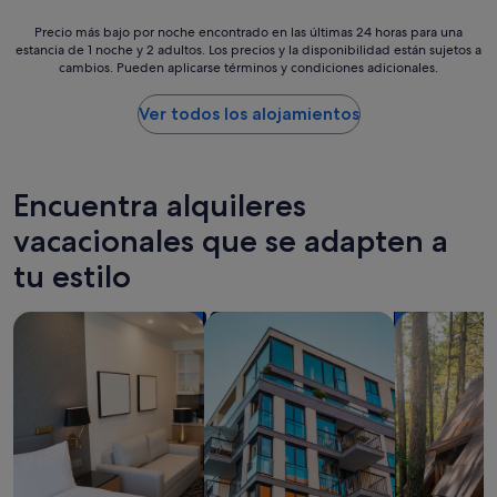
n
l
.
a
Precio
Precio más bajo por noche encontrado en las últimas 24 horas para una
P
c
estancia de 1 noche y 2 adultos. Los precios y la disponibilidad están sujetos a
más
a
cambios. Pueden aplicarse términos y condiciones adicionales.
e
bajo
r
t
por
k
o
noche
Ver todos los alojamientos
i
s
encontrado
n
t
en
g
a
las
i
y
últimas
Encuentra alquileres
s
c
24 horas
v
l
para
vacacionales que se adapten a
e
o
una
r
tu estilo
s
estancia
y
e
de
l
t
1 noche
Buscar apartoteles
Buscar apartamentos
Buscar caba
i
o
y
m
w
2 adultos.
i
i
Los
t
n
precios
e
e
y
d
r
la
a
i
disponibilidad
n
e
están
d
s
sujetos