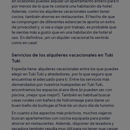
en ocasiones puedes alquilar un apartamento entero para ti
y
por menos de lo que te costaría una habitación de hotel.
i
Además, como los alquileres vacacionales suelen tener
n
cocina, también ahorras en restaurantes. El hecho de que
g
se compongan de diferentes estancias te aporta un extra
,
de privacidad y, si vas a viajar por trabajo, es probable que
I
te sientas más a gusto que en una habitación de hotel al
o
uso. En definitiva, ¡en un alquiler vacacional te sentirás
n
como en casa!
c
e
Servicios de los alquileres vacacionales en Tuki
h
a
Tuki
d
Expedia tiene alquileres vacacionales entre los que puedes
t
elegir en Tuki Tuki y alrededores, por lo que seguro que
o
encuentras el adecuado para ti. Entre los servicios más
u
demandados por nuestros huéspedes en Tuki Tuki,
s
encontramos los espacios al aire libre (si pueden ser con
e
piscina, ¡mejor que mejor!). También es habitual buscar
a
casas rurales con bañera de hidromasaje para darse un
d
buen baño de burbujas al final de un duro día de turismo.
i
s
En cuanto a los aspectos más prácticos, muchos viajeros
a
buscan apartamentos con cocina equipada para poder
b
ahorrar en restaurantes. Además, disponer de lavadora y
i
secadora también resulta muy útil para no tener que cargar