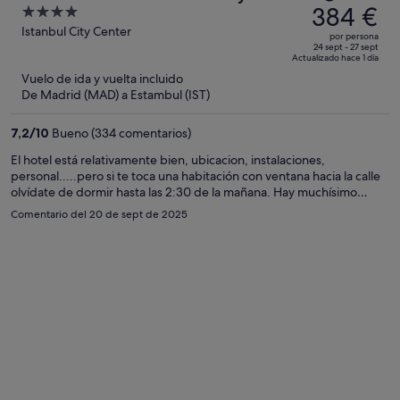
precio
384 €
4
era
out
Istanbul City Center
por persona
de
of
24 sept - 27 sept
Actualizado hace 1 día
669 €,
5
Vuelo de ida y vuelta incluido
ahora
De Madrid (MAD) a Estambul (IST)
es
de
7,2
/
10
Bueno (334 comentarios)
384 €
por
El hotel está relativamente bien, ubicacion, instalaciones,
personal.....pero si te toca una habitación con ventana hacia la calle
persona
olvídate de dormir hasta las 2:30 de la mañana. Hay muchísimo
ruido, fiesta en los bares cercanos
Comentario del 20 de sept de 2025