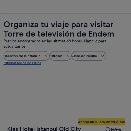
Organiza tu viaje para visitar
Torre de televisión de Endem
Precios encontrados en las últimas 48 horas. Haz clic para
actualizarlos.
Duración de la estancia
Estrellas
Clase de cabina
Eliminar todos los filtros
Ahorra un 100 % en tu vuelo
El
Klas Hotel Istanbul Old City
669 €