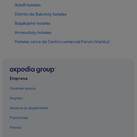
Ikitelli hoteles
Distrito de Bakırköy hoteles
Başakşehir hoteles
Arnavutköy hoteles
Hoteles cerca de Centro comercial Forum Istanbul
Esenkent hoteles
Çobançeşme hoteles
Hoteles cerca de Murallas de Constantinopla
Zeytinburnu hoteles
Empresa
Esenyurt hoteles
Quiénes somos
Bahcelievler hoteles
Empleo
Sultangazi hoteles
Anuncia tu alojamiento
Beylikdüzü hoteles
Publicidad
Küçükçekmece hoteles
Prensa
Topkapi hoteles