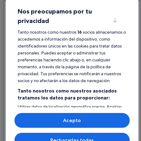
Cookies
Hoteles cerca de Estación de metro Ataköy - Sirinevler
Nos preocupamos por tu
Hoteles cerca de Hospital Universitario Medipol Mega
Condiciones de uso
privacidad
Hoteles cerca de Estadio de fútbol Başakşehir Fatih
Información legal/contacto
Terim
Pautas sobre el contenido y cómo denunciar contenido
Tanto nosotros como nuestros
16
socios almacenamos o
accedemos a información del dispositivo, como
identificadores únicos en las cookies para tratar datos
Ayuda
personales. Puedes aceptar o administrar tus
Ayuda
preferencias haciendo clic abajo o, en cualquier
momento, a través de la página de la política de
Cancelar un vuelo
privacidad. Tus preferencias se notificarán a nuestros
Cancelar una reserva de hotel o de un alquiler vacacional
socios y no afectarán a los datos de navegación.
Plazos de reembolso
Tanto nosotros como nuestros asociados
tratamos los datos para proporcionar:
Utilizar un cupón de Expedia
Utilizar datos de localización geográfica precisa. Analizar
Documentos para viajes internacionales
activamente las características del dispositivo para su
identificación. Almacenar la información en un dispositivo
Acepto
y/o acceder a ella. Publicidad y contenido personalizados,
medición de publicidad y contenido, investigación de
audiencia y desarrollo de servicios.
© 2026 Expedia, Inc., una empresa de Expedia Group. Todos los
Rechazarlas todas
Lista de asociados (proveedores)