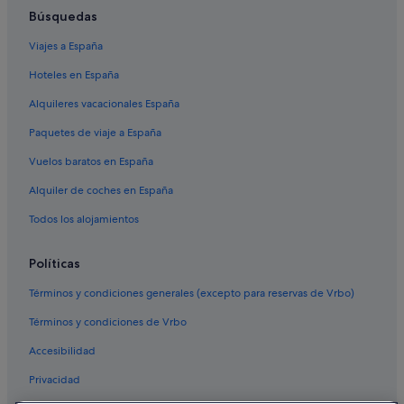
Hoteles de 4 estrellas en Centro de Estambul
Búsquedas
Avcilar hoteles
Viajes a España
Bağcılar hoteles
Hoteles en España
Güngören hoteles
Alquileres vacacionales España
Hoteles cerca de Ataturk Intl.
Paquetes de viaje a España
Bayrampasa hoteles
Vuelos baratos en España
Hoteles cerca de Grandes almacenes 212 Istanbul Power
Alquiler de coches en España
Outlet
Todos los alojamientos
Havaalanı hoteles
Hoteles cerca de Centro comercial Venezia Mega Outlet
Políticas
Yakuplu hoteles
Términos y condiciones generales (excepto para reservas de Vrbo)
Halkali hoteles
Términos y condiciones de Vrbo
Hoteles cerca de Estadio Sinan Erdem Spor Salonu
Accesibilidad
Büyükçekmece hoteles
Privacidad
Barrio Merter hoteles