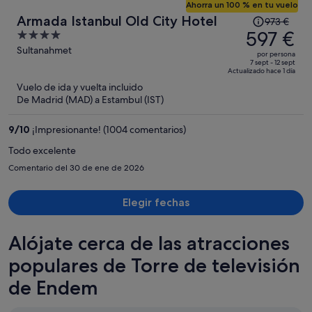
Ahorra un 100 % en tu vuelo
El
Armada Istanbul Old City Hotel
973 €
precio
597 €
4
era
out
Sultanahmet
por persona
de
of
7 sept - 12 sept
Actualizado hace 1 día
973 €,
5
Vuelo de ida y vuelta incluido
ahora
De Madrid (MAD) a Estambul (IST)
es
de
9
/
10
¡Impresionante! (1004 comentarios)
597 €
por
Todo excelente
persona
Comentario del 30 de ene de 2026
Elegir fechas
Alójate cerca de las atracciones
populares de Torre de televisión
de Endem