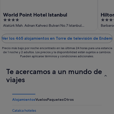
ago
World Point Hotel Istanbul
Hilto
4
4
out
out
Atatürk Mah. Adnan Kahveci Bulvari No.7 Istanbul
Barbaros
Istanbul
of
of
5
5
Ver los 465 alojamientos en Torre de televisión de Endem
Precio más bajo por noche encontrado en las últimas 24 horas para una estancia
de 1 noche y 2 adultos. Los precios y la disponibilidad están sujetos a cambios.
Pueden aplicarse términos y condiciones adicionales.
Te acercamos a un mundo de
viajes
Alojamientos
Vuelos
Paquetes
Otros
Catalca hoteles