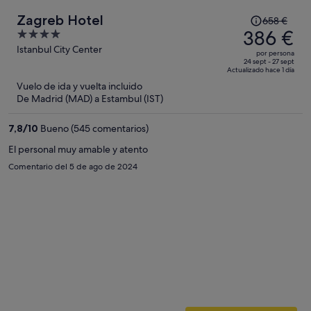
El
Zagreb Hotel
658 €
precio
386 €
4
era
out
Istanbul City Center
por persona
de
of
24 sept - 27 sept
Actualizado hace 1 día
658 €,
5
Vuelo de ida y vuelta incluido
ahora
De Madrid (MAD) a Estambul (IST)
es
de
7,8
/
10
Bueno (545 comentarios)
386 €
por
El personal muy amable y atento
persona
Comentario del 5 de ago de 2024