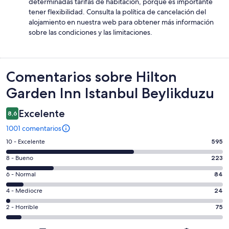
determinadas tarifas de habitación, porque es importante
tener flexibilidad. Consulta la política de cancelación del
alojamiento en nuestra web para obtener más información
sobre las condiciones y las limitaciones.
Comentarios
Comentarios sobre Hilton
Garden Inn Istanbul Beylikduzu
Excelente
8,6
1001 comentarios
595
10 - Excelente
595
comentarios
223
8 - Bueno
223
de
comentarios
un
84
6 - Normal
84
de
total
comentarios
un
24
4 - Mediocre
24
de
de
total
comentarios
1001
un
75
2 - Horrible
75
de
de
con
total
comentarios
1001
un
una
de