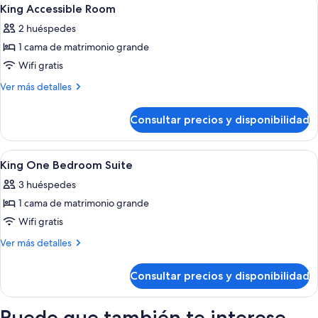
Abrir
4
King Accessible Room
todas
2 huéspedes
las
1 cama de matrimonio grande
fotos
de
Wifi gratis
King
Más
Ver más detalles
Accessible
detalles
de
Room
Consultar precios y disponibilidad
King
Accessible
Room
Abrir
Habitación de hotel con cama, escritori
24
King One Bedroom Suite
todas
3 huéspedes
las
1 cama de matrimonio grande
fotos
de
Wifi gratis
King
Más
Ver más detalles
One
detalles
de
Bedroom
Consultar precios y disponibilidad
King
Suite
One
Bedroom
Puede que también te interese...