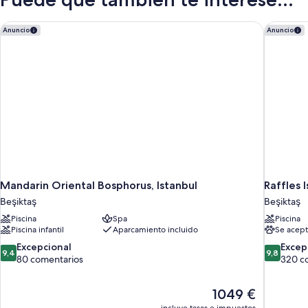
Suite
Mandarin Oriental Bosphorus, Istanbul
Raffles I
Anuncio
Anuncio
Mandarin Oriental Bosphorus, Istanbul
Raffles 
Beşiktaş
Beşiktaş
Piscina
Spa
Piscina
Piscina infantil
Aparcamiento incluido
Se acept
9.4
9.8
Excepcional
Excep
9,4
9,8
sobre
sobre
80 comentarios
320 c
10,
10,
Excepcional,
Excepcion
El
1049 €
80 comentarios
320 comen
precio