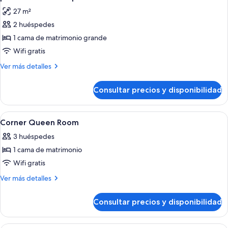
las
27 m²
fotos
2 huéspedes
de
1 cama de matrimonio grande
Habitación,
1
Wifi gratis
cama
Más
Ver más detalles
de
detalles
de
matrimonio
Consultar precios y disponibilidad
Habitación,
grande,
1
accesible
cama
Abrir
Ropa de cama de alta calidad y caja fu
4
para
de
Corner Queen Room
todas
matrimonio
personas
3 huéspedes
grande,
las
con
accesible
1 cama de matrimonio
fotos
discapacidad
para
de
Wifi gratis
personas
Corner
con
Más
Ver más detalles
discapacidad
Queen
detalles
de
Room
Consultar precios y disponibilidad
Corner
Queen
Room
Habitación de hotel con cama, escritorio