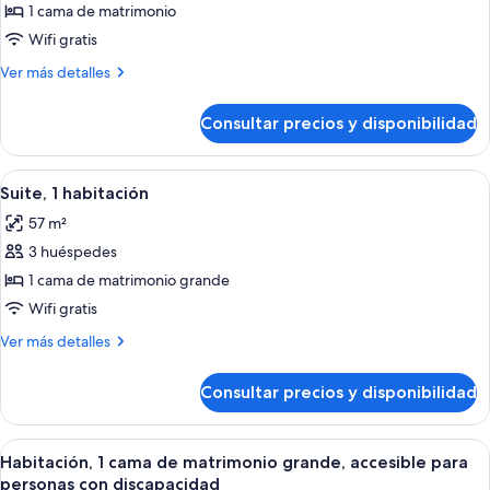
de
1 cama de matrimonio
Habitación
Wifi gratis
familiar,
Más
Ver más detalles
1
detalles
cama
de
Consultar precios y disponibilidad
Habitación
de
familiar,
matrimonio,
1
Abrir
Una habitación de hotel con una cama 
en
6
cama
Suite, 1 habitación
todas
de
esquina
57 m²
matrimonio,
las
en
3 huéspedes
fotos
esquina
de
1 cama de matrimonio grande
Suite,
Wifi gratis
1
Más
Ver más detalles
habitación
detalles
de
Consultar precios y disponibilidad
Suite,
1
habitación
Abrir
Habitación de hotel con una cama grande
4
Habitación, 1 cama de matrimonio grande, accesible para
todas
personas con discapacidad