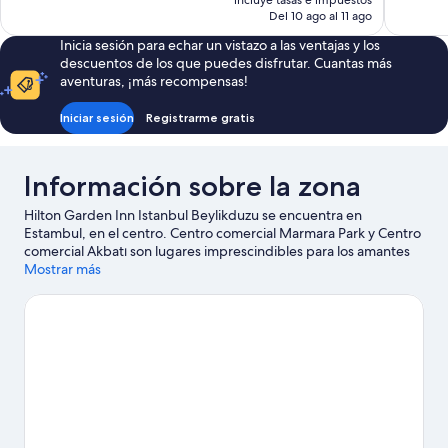
incluye tasas e impuestos
actual
Del 10 ago al 11 ago
es
Inicia sesión para echar un vistazo a las ventajas y los
de
descuentos de los que puedes disfrutar. Cuantas más
1049 €
aventuras, ¡más recompensas!
Iniciar sesión
Registrarme gratis
Información sobre la zona
Hilton Garden Inn Istanbul Beylikduzu se encuentra en
Estambul, en el centro. Centro comercial Marmara Park y Centro
comercial Akbatı son lugares imprescindibles para los amantes
de las tiendas; añádelos a tu itinerario junto a fantásticos parajes
Mostrar más
naturales, como Playa Büyükçekmece y Parque Kültür. ¿Te
apetece disfrutar de un evento especial? Puedes consultar el
calendario de Estadio Olímpico Atatürk. Intenta sacar tiempo
para pasar por Acuario de Estambul, que también es una muy
buena opción.
Ver guía de viaje de Estambul