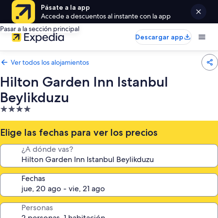
Pásate a la app
Accede a descuentos al instante con la app
Pasar a la sección principal
Descargar app
Ver todos los alojamientos
Hilton Garden Inn Istanbul
Beylikduzu
Alojamiento
de
4.0 estrellas
Elige las fechas para ver los precios
¿A dónde vas?
Fechas
Personas