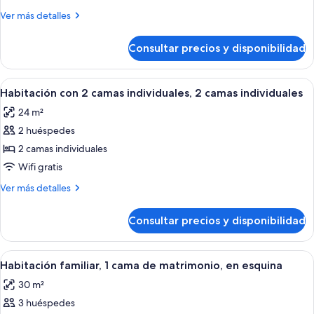
1
Más
Ver más detalles
cama
detalles
de
de
Consultar precios y disponibilidad
Habitación,
matrimonio
1
grande
cama
Abrir
Habitación de hotel con dos camas, un 
7
de
Habitación con 2 camas individuales, 2 camas individuales
todas
matrimonio
24 m²
grande
las
2 huéspedes
fotos
de
2 camas individuales
Habitación
Wifi gratis
con
Más
Ver más detalles
2
detalles
camas
de
Consultar precios y disponibilidad
Habitación
individuales,
con
2
2
Abrir
Habitación de hotel con una cama grand
camas
6
camas
Habitación familiar, 1 cama de matrimonio, en esquina
todas
individuales,
individuales
30 m²
2
las
camas
3 huéspedes
fotos
individuales