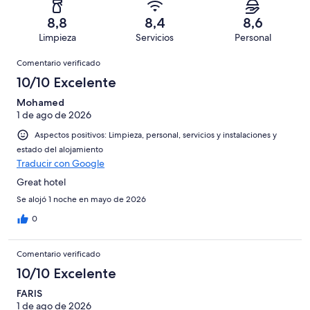
de
con
total
puntuación
1001
un
una
de
8,8
8,4
8,6
de
con
total
puntuación
1001
Limpieza
Servicios
Personal
10
una
de
de
con
Comentarios
-
puntuación
1001
8
Comentario verificado
una
Excelente
de
con
-
puntuación
10/10 Excelente
6
una
Bueno
de
-
puntuación
Mohamed
4
Normal
1 de ago de 2026
de
-
2
Aspectos positivos: Limpieza, personal, servicios y instalaciones y
Mediocre
-
estado del alojamiento
Horrible
Traducir con Google
Great hotel
Se alojó 1 noche en mayo de 2026
0
Comentario verificado
10/10 Excelente
FARIS
1 de ago de 2026