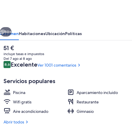
Garden
Inn
Istanbul
erior
Siguiente
Beylikduzu
50+
Resumen
Habitaciones
Ubicación
Políticas
El
51 €
precio
incluye tasas e impuestos
actual
Del 7 ago al 8 ago
es
Comentarios
Excelente
8,6
Ver 1001 comentarios
8,6 de 10
de
51 €
Servicios populares
Piscina
Aparcamiento incluido
Ofrece almuerzos y cenas
Wifi gratis
Restaurante
Aire acondicionado
Gimnasio
Abrir todos