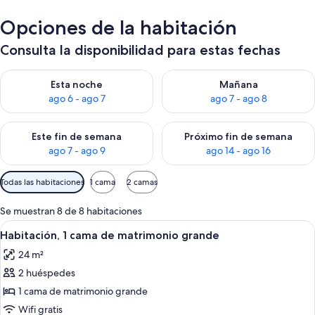
Opciones de la habitación
Consulta la disponibilidad para estas fechas
Consulta la disponibilidad para esta noche, ago 6 - ago 7
Consulta la disponibilidad pa
Esta noche
Mañana
ago 6 - ago 7
ago 7 - ago 8
Consulta la disponibilidad para este fin de semana, ago 7 - ag
Consulta la disponibilidad par
Este fin de semana
Próximo fin de semana
ago 7 - ago 9
ago 14 - ago 16
Filtros
Todas las habitaciones
1 cama
2 camas
disponibles
para
Se muestran 8 de 8 habitaciones
las
Abrir
Habitación de hotel con una cama grande
6
Habitación, 1 cama de matrimonio grande
habitaciones
todas
24 m²
las
2 huéspedes
fotos
de
1 cama de matrimonio grande
Habitación,
Wifi gratis