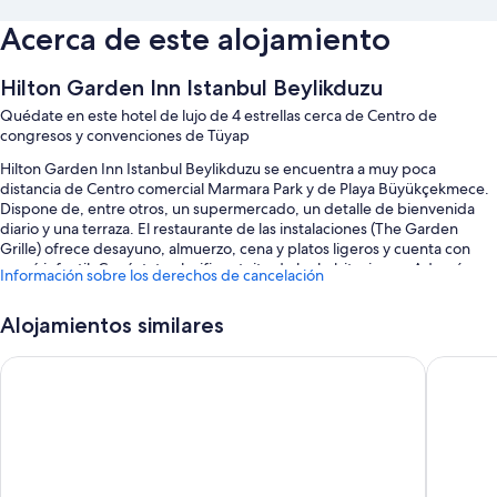
Acerca de este alojamiento
Hilton Garden Inn Istanbul Beylikduzu
Quédate en este hotel de lujo de 4 estrellas cerca de Centro de
congresos y convenciones de Tüyap
Hilton Garden Inn Istanbul Beylikduzu se encuentra a muy poca
distancia de Centro comercial Marmara Park y de Playa Büyükçekmece.
Dispone de, entre otros, un supermercado, un detalle de bienvenida
diario y una terraza. El restaurante de las instalaciones (The Garden
Grille) ofrece desayuno, almuerzo, cena y platos ligeros y cuenta con
menú infantil. Conéctate al wifi gratuito de las habitaciones. Además,
Información sobre los derechos de cancelación
tendrás comodidades como tiendas en las instalaciones y una cafetería.
Estos son otros servicios:
Alojamientos similares
Una piscina cubierta
ibis Istanbul Esenyurt
Vespia H
Aparcamiento gratis
Desayuno completo (de pago), servicio de registro de entrada
exprés y un ascensor
Periódicos gratuitos en el vestíbulo, servicio de celebración de
bodas y personal multilingüe