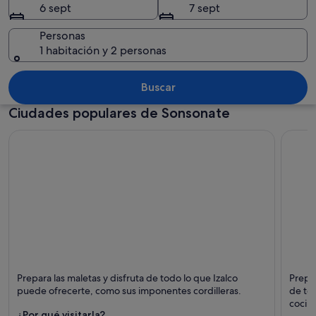
6 sept
7 sept
Personas
1 habitación y 2 personas
Una montaña con un bosque verde y fr
Buscar
Ciudades populares de Sonsonate
Izalco
Acajut
Prepara las maletas y disfruta de todo lo que Izalco
Prepar
Puntos fuertes: Montañas, Parques naturales y
Puntos
puede ofrecerte, como sus imponentes cordilleras.
de tod
Naturaleza
cocina
¿Por qué visitarla?