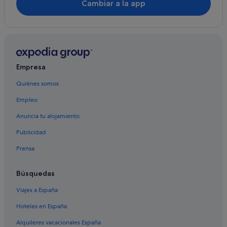
Cambiar a la app
Cabañas en Caluco
Caluco hoteles
Hoteles de 3 estrellas en Los Naranjos
San Julián hoteles
Empresa
Hoteles en la playa en Los Cobanos
Quiénes somos
Hoteles de 3 estrellas en San Julián
Empleo
Caserío Barra Salada hoteles
Sonsonate hoteles
Anuncia tu alojamiento
Publicidad
Prensa
Búsquedas
Viajes a España
Hoteles en España
Alquileres vacacionales España