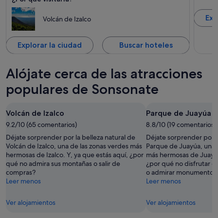
Exp
Volcán de Izalco
Explorar la ciudad
Buscar hoteles
Alójate cerca de las atracciones
populares de Sonsonate
Volcán de Izalco
Parque de Juayúa
9.2/10 (65 comentarios)
8.8/10 (19 comentarios)
Déjate sorprender por la belleza natural de
Déjate sorprender por l
Volcán de Izalco, una de las zonas verdes más
Parque de Juayúa, una 
hermosas de Izalco. Y, ya que estás aquí, ¿por
más hermosas de Juayúa.
qué no admira sus montañas o salir de
¿por qué no disfrutar d
compras?
o admirar monumentos 
Leer menos
Leer menos
Ver alojamientos
Ver alojamientos