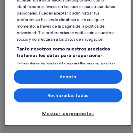
accedemos a información del dispositivo, como
identificadores únicos en las cookies para tratar datos
Ayuda
personales. Puedes aceptar o administrar tus
Ayuda
preferencias haciendo clic abajo o, en cualquier
momento, a través de la página de la política de
Cancelar un vuelo
privacidad. Tus preferencias se notificarán a nuestros
Cancelar una reserva de hotel o de un alquiler vacacional
socios y no afectarán a los datos de navegación.
Plazos de reembolso
Tanto nosotros como nuestros asociados
tratamos los datos para proporcionar:
Utilizar un cupón de Expedia
Utilizar datos de localización geográfica precisa. Analizar
Documentos para viajes internacionales
activamente las características del dispositivo para su
identificación. Almacenar la información en un dispositivo
Acepto
y/o acceder a ella. Publicidad y contenido personalizados,
medición de publicidad y contenido, investigación de
audiencia y desarrollo de servicios.
© 2026 Expedia, Inc., una empresa de Expedia Group. Todos los
Rechazarlas todas
Lista de asociados (proveedores)
derechos reservados. Expedia y el logotipo de Expedia son marcas
comerciales o marcas comerciales registradas de Expedia, Inc.
Vacationspot, S.L., Agencia de Viajes, I-AV-0000631.3.
Mostrar los propósitos