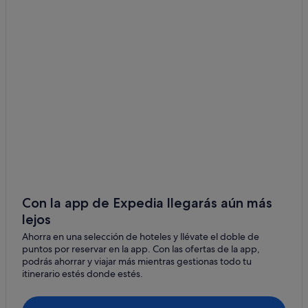
Cangrejera hoteles
Sonzacate hoteles
Casas privadas de vacaciones en Las Piedronas
Cabañas en Sonsonate
San Julián hoteles
Casas privadas de vacaciones en Caluco
Hoteles de 3 estrellas en Sonsonate
Casas de campo en Caluco
Los Naranjos hoteles
Casas privadas de vacaciones en Los Cobanos
Con la app de Expedia llegarás aún más
lejos
Casas privadas de vacaciones en Izalco
Ahorra en una selección de hoteles y llévate el doble de
Villas en Los Cobanos
puntos por reservar en la app. Con las ofertas de la app,
Izalco hoteles
podrás ahorrar y viajar más mientras gestionas todo tu
itinerario estés donde estés.
Nahuizalco hoteles
Hoteles de 3 estrellas en Acajutla