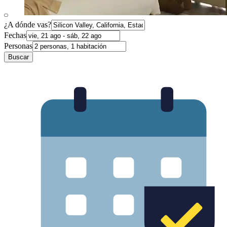
¿A dónde vas?
Fechas
Personas
Buscar