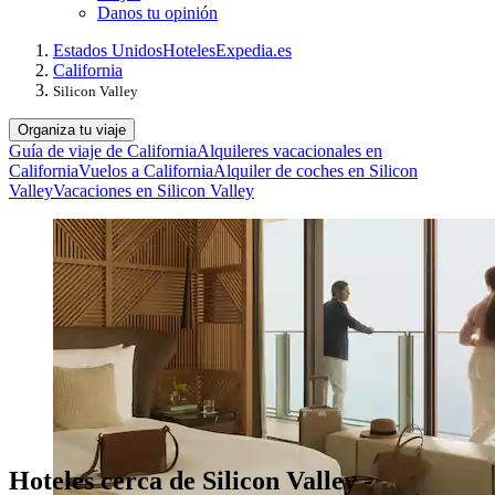
Danos tu opinión
Estados Unidos
Hoteles
Expedia.es
California
Silicon Valley
Organiza tu viaje
Guía de viaje de California
Alquileres vacacionales en
California
Vuelos a California
Alquiler de coches en Silicon
Valley
Vacaciones en Silicon Valley
Hoteles cerca de Silicon Valley -