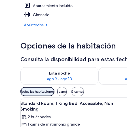
Aparcamiento incluido
Escritorio, t
Gimnasio
Abrir todos
Opciones de la habitación
Consulta la disponibilidad para estas fec
Consulta la disponibilidad para esta noche, ago 9 - 
Consulta la d
Esta noche
ago 9 - ago 10
a
Filtros
Todas las habitaciones
1 cama
2 camas
disponibles
Abrir
Habitación de hotel con una ca
para
4
Standard Room, 1 King Bed, Accessible, Non
todas
las
Smoking
las
habitaciones
2 huéspedes
fotos
1 cama de matrimonio grande
de