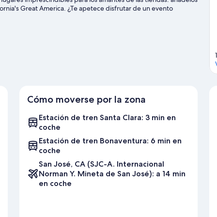
lifornia's Great America. ¿Te apetece disfrutar de un evento
n San José o Estadio Levi.
Ver guía de viaje de Santa Clara
Cómo moverse por la zona
Estación de tren Santa Clara: 3 min en
coche
Estación de tren Bonaventura: 6 min en
coche
San José, CA (SJC-A. Internacional
Norman Y. Mineta de San José): a 14 min
en coche