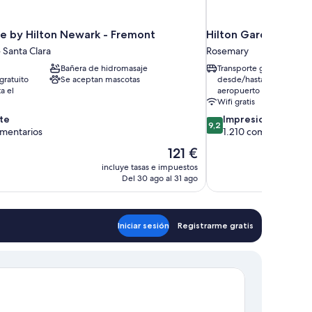
e by Hilton Newark - Fremont
Hilton Garden Inn S
 Santa Clara
Rosemary
Bañera de hidromasaje
Transporte gratuito
gratuito
Se aceptan mascotas
desde/hasta el
a el
aeropuerto
Wifi gratis
9.2
te
Impresionante
9,2
sobre
omentarios
1.210 comentarios
10,
El
121 €
Impresionante,
precio
incluye tasas e impuestos
tarios
1.210 comentarios
actual
Del 30 ago al 31 ago
es
de
121 €
Iniciar sesión
Registrarme gratis