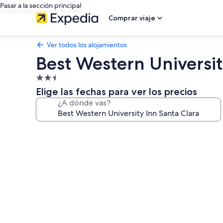
Pasar a la sección principal
Comprar viaje
Ver todos los alojamientos
Best Western Universit
Alojamiento
de
Elige las fechas para ver los precios
2.5 estrellas
¿A dónde vas?
Galería
de
imágenes
de
Best
Western
University