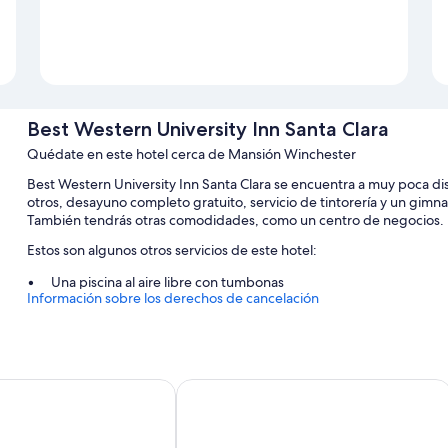
Best Western University Inn Santa Clara
Quédate en este hotel cerca de Mansión Winchester
Best Western University Inn Santa Clara se encuentra a muy poca dis
otros, desayuno completo gratuito, servicio de tintorería y un gimna
También tendrás otras comodidades, como un centro de negocios.
Estos son algunos otros servicios de este hotel:
Una piscina al aire libre con tumbonas
Información sobre los derechos de cancelación
Aparcamiento gratis
Una caja fuerte en recepción, un servicio de recepción las 24 ho
Un ascensor, una sala de ordenadores y una máquina expended
Los viajeros suelen hablar muy bien de aspectos como la amabil
by Best Western Santa Clara Silicon Valley
The Domain Hotel
Características de la habitación