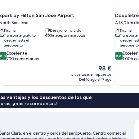
Spark by Hilton San Jose Airport
Doubletre
North San Jose
A 18,9 km de
Piscina
Desayuno incluido
Piscina
Transporte gratuito
Se aceptan mascotas
Transporte 
desde/hasta el
desde/hast
aeropuerto
aeropuerto
8.8
8.8
Excelente
Excelen
8,8
8,8
sobre
sobre
790 comentarios
1.006 c
10,
10,
El
98 €
Excelente,
Excelente,
precio
incluye tasas e impuestos
790 comentarios
1.006 comen
actual
Del 16 ago al 17 ago
es
de
98 €
 las ventajas y los descuentos de los que
turas, ¡más recompensas!
Santa Clara, en el centro y cerca del aeropuerto. Centro comercial
 lugares imprescindibles para los amantes de las tiendas: añádelos