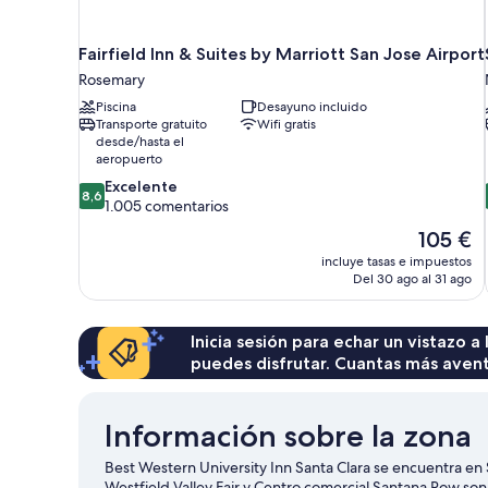
Fairfield Inn & Suites by Marriott San Jose Airport
Rosemary
Piscina
Desayuno incluido
Transporte gratuito
Wifi gratis
desde/hasta el
aeropuerto
8.6
Excelente
8,6
sobre
1.005 comentarios
10,
El
105 €
Excelente,
precio
incluye tasas e impuestos
1.005 comentarios
actual
Del 30 ago al 31 ago
es
de
105 €
Inicia sesión para echar un vistazo a
puedes disfrutar. Cuantas más aven
Información sobre la zona
Best Western University Inn Santa Clara se encuentra en 
Westfield Valley Fair y Centro comercial Santana Row son