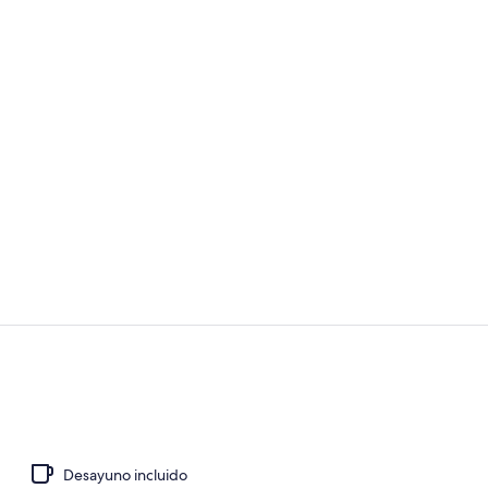
Desayuno com
Exterior
Desayuno incluido