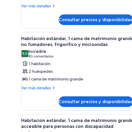
Standard
Más
Ver más detalles
detalles
Room,
de
1
Consultar precios y disponibilida
Standard
King
Room,
1
Bed,
Abrir
Habitación de hotel con una ca
9
King
Habitación estándar, 1 cama de matrimonio grand
Accessible,
todas
Bed,
no fumadores, frigorífico y microondas
Non
Accessible,
las
Increíble
Smoking
Non
9,0
fotos
9,0 de 10
(80 comentarios)
80 comentarios
Smoking
de
1 habitación
Habitación
2 huéspedes
estándar,
1 cama de matrimonio grande
1
Más
Ver más detalles
cama
detalles
de
de
Consultar precios y disponibilida
matrimonio
Habitación
estándar,
grande,
1
no
Abrir
Habitación de hotel con una c
4
cama
Habitación estándar, 1 cama de matrimonio grand
fumadores,
todas
de
accesible para personas con discapacidad
frigorífico
matrimonio
las