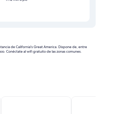
tancia de California's Great America. Dispone de, entre
sio. Conéctate al wifi gratuito de las zonas comunes.
ras y personal multilingüe
ora
idad del personal
Wild Palms, a JdV by Hyatt Hotel
Maple Tree Inn