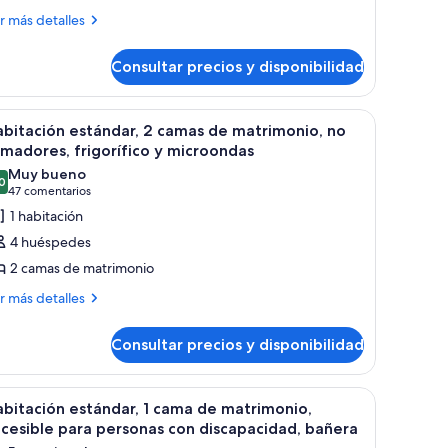
ás
r más detalles
talles
ing
ed,
Consultar precios y disponibilidad
on-
ng
d,
moking,
s.
sofá y un escritorio.
brir
Habitación de hotel con dos camas, un escrito
4
n-
bitación estándar, 2 camas de matrimonio, no
icrowave
odas
oking,
madores, frigorífico y microondas
nd
crowave
s
Muy bueno
efrigerator,
d
0
otos
8,0 de 10
(47 comentarios)
47 comentarios
frigerator,
i-
e
1 habitación
-
abitación
4 huéspedes
stándar,
2 camas de matrimonio
ás
r más detalles
amas
talles
e
Consultar precios y disponibilidad
atrimonio,
bitación
tándar,
o
umadores,
uerta que da a un baño.
 grande, un sofá, una mesa de centro y dos ventanas con persianas.
brir
Habitación de hotel con una cama grande, un e
5
mas
bitación estándar, 1 cama de matrimonio,
igorífico
odas
cesible para personas con discapacidad, bañera
trimonio,
s