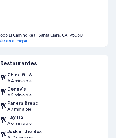
1655 El Camino Real, Santa Clara, CA, 95050
Ver en el mapa
Mapa
Restaurantes
Chick-fil-A
A 4 min a pie
Denny's
A 2 min a pie
Panera Bread
A 7 min a pie
Tay Ho
A 6 min a pie
Jack in the Box
A 12 min a pie