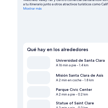
a tu itinerario junto a otros atractivos turísticos como Ca
especial? Puedes consultar el calendario de Centro SAP e
Mostrar más
Qué hay en los alrededores
Universidad de Santa Clara
A 16 min a pie
- 1.4 km
Misión Santa Clara de Asís
A 2 min en coche
- 1.8 km
Parque Civic Center
A 2 min a pie
- 0.2 km
Statue of Saint Clare
A 2 min a pie
- 0.2 km