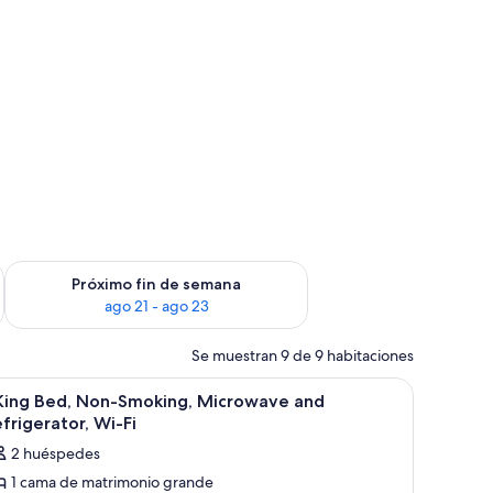
in de semana, ago 14 - ago 16
Consulta la disponibilidad para el próximo fin de semana, ago
Próximo fin de semana
ago 21 - ago 23
Se muestran 9 de 9 habitaciones
na con cortinas.
sofá, una ventana con persianas y un calefactor fijado a la pared.
brir
Escritorio, tabla de planchar con plancha, cun
2
 King Bed, Non-Smoking, Microwave and
odas
frigerator, Wi-Fi
s
2 huéspedes
otos
1 cama de matrimonio grande
e