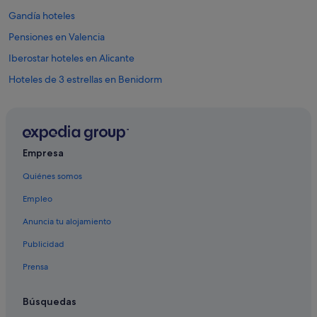
Gandía hoteles
Pensiones en Valencia
Iberostar hoteles en Alicante
Hoteles de 3 estrellas en Benidorm
Hoteles de 4 estrellas en Benidorm
Peñíscola hoteles
Hoteles con todo incluido en Benidorm
Empresa
Magic Costa Blanca hoteles en Benidorm
Quiénes somos
Hoteles de 5 estrellas en Benidorm
Empleo
Calpe hoteles
Anuncia tu alojamiento
Paradores hoteles en Casco antiguo de Peñíscola
Publicidad
Apartoteles en Playa de Gandía
Prensa
Valencia hoteles
Hoteles con todo incluido en Oropesa del Mar
Búsquedas
Hoteles con piscina en Valencia