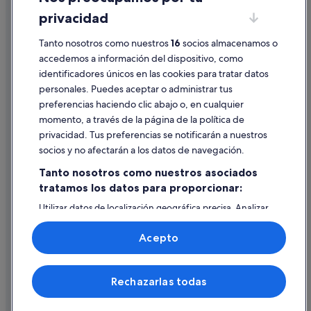
privacidad
Información legal/contacto
Tanto nosotros como nuestros
16
socios almacenamos o
Pautas sobre el contenido y cómo denunciar contenido
accedemos a información del dispositivo, como
identificadores únicos en las cookies para tratar datos
Ayuda
personales. Puedes aceptar o administrar tus
Ayuda
preferencias haciendo clic abajo o, en cualquier
momento, a través de la página de la política de
Cancelar un vuelo
privacidad. Tus preferencias se notificarán a nuestros
Cancelar una reserva de hotel o de un alquiler vacacional
socios y no afectarán a los datos de navegación.
Plazos de reembolso
Tanto nosotros como nuestros asociados
tratamos los datos para proporcionar:
Utilizar un cupón de Expedia
Utilizar datos de localización geográfica precisa. Analizar
Documentos para viajes internacionales
activamente las características del dispositivo para su
identificación. Almacenar la información en un dispositivo
Acepto
y/o acceder a ella. Publicidad y contenido personalizados,
medición de publicidad y contenido, investigación de
audiencia y desarrollo de servicios.
© 2026 Expedia, Inc., una empresa de Expedia Group. Todos los
Rechazarlas todas
Lista de asociados (proveedores)
derechos reservados. Expedia y el logotipo de Expedia son marcas
comerciales o marcas comerciales registradas de Expedia, Inc.
Vacationspot, S.L., Agencia de Viajes, I-AV-0000631.3.