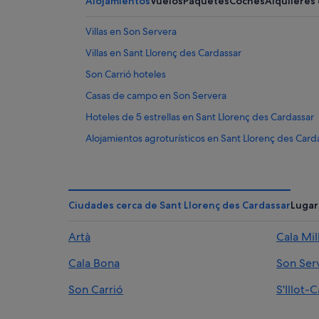
Alojamientos
Vuelos
Paquetes
Coches
Alquileres
Villas en Son Servera
Villas en Sant Llorenç des Cardassar
Son Carrió hoteles
Casas de campo en Son Servera
Hoteles de 5 estrellas en Sant Llorenç des Cardassar
Alojamientos agroturísticos en Sant Llorenç des Card
Condominios en Sant Llorenç des Cardassar
Hoteles históricos en Sant Llorenç des Cardassar
Casas rurales en Sant Llorenç des Cardassar
Ciudades cerca de Sant Llorenç des Cardassar
Lugar
Chalets en Son Servera
Artà
Cala Mil
Hoteles de lujo en Son Servera
Cala Bona
Son Ser
Sant Llorenç des Cardassar hoteles
Hoteles baratos en Son Servera
Son Carrió
S'Illot-
Casas privadas de vacaciones en Son Carrió