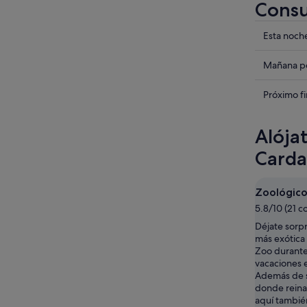
Consu
Compru
Esta noch
los
precios
Compru
Mañana po
en
los
Sant
precios
Compru
Próximo f
Llorenç
en
los
des
Sant
precios
Alója
Cardassa
Llorenç
en
para
des
Sant
Carda
esta
Cardassa
Llorenç
noche,
para
des
Zoológico
9
mañana
Cardassa
ago
5.8/10 (21 c
por
para
-
la
el
Déjate sorp
10
noche,
próximo
más exótica
Zoo durante
ago
10
fin
vacaciones 
ago
de
Además de s
-
semana,
donde reina 
11
14
aquí tambié