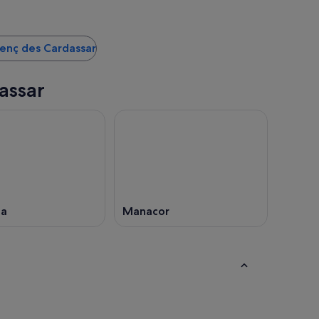
renç des Cardassar
assar
ma
Manacor