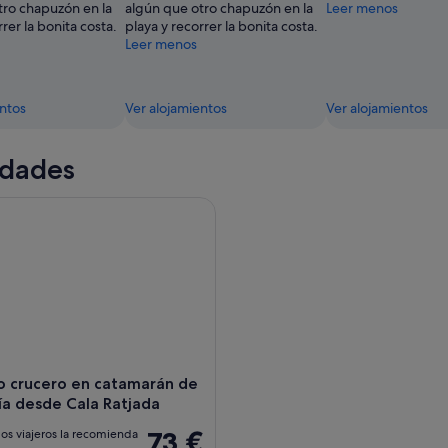
tro chapuzón en la
algún que otro chapuzón en la
Leer menos
rrer la bonita costa.
playa y recorrer la bonita costa.
Leer menos
entos
Ver alojamientos
Ver alojamientos
idades
crucero en catamarán de medio día desde Cala Ratjada
o crucero en catamarán de
́a desde Cala Ratjada
73 €
os viajeros la recomienda