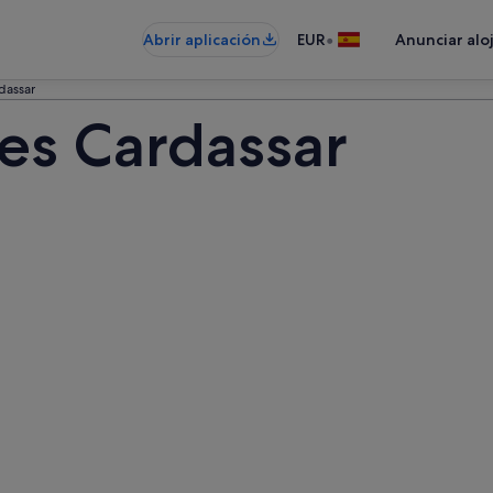
•
Abrir aplicación
EUR
Anunciar alo
dassar
des Cardassar