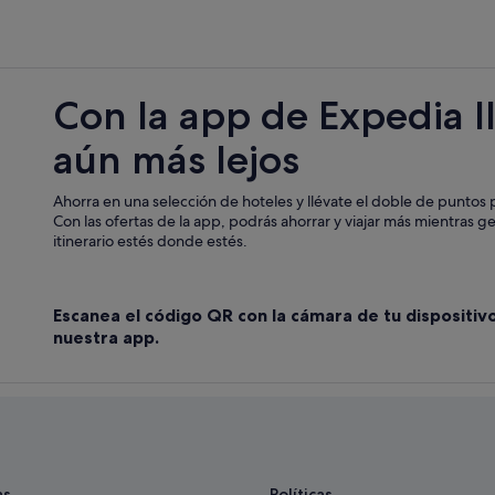
Iberostar hoteles en Son Servera
Hoteles de aventura en Sant Lloren
Casas privadas de vacaciones en S
Con la app de Expedia l
Hoteles con todo incluido en Mallo
aún más lejos
Hoteles con conserje en Sant Llore
ar
Hoteles para ir de compras en Sant
Ahorra en una selección de hoteles y llévate el doble de puntos p
Apartamentos en Sant Llorenç des 
Con las ofertas de la app, podrás ahorrar y viajar más mientras g
itinerario estés donde estés.
Casas privadas de vacaciones en Sa
Hoteles con bar en Sant Llorenç de
Escanea el código QR con la cámara de tu dispositiv
Casas de huéspedes en Sant Lloren
nuestra app.
as
Políticas