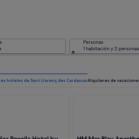
Una costa
a
Personas
a
1 habitación y 2 personas
Un paisaj
es hoteles de Sant Llorenç des Cardassar
Alquileres de vacacione
r Rosella Hotel by Intelier Hotels & Suites
HM Mar Blau Aparthotel
osa con una mujer y un niño caminando por un sendero pavimentado.
lier Rosella Hotel by
HM Mar Blau Apartho