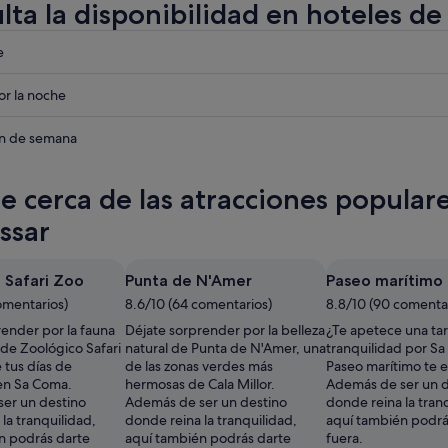
lta la disponibilidad en hoteles de
eba
e
eba
r la noche
eba
in de semana
te cerca de las atracciones popular
r
ssar
r
 Safari Zoo
Punta de N'Amer
Paseo marítimo
r
omentarios)
8.6/10 (64 comentarios)
8.8/10 (90 comenta
render por la fauna
Déjate sorprender por la belleza
¿Te apetece una ta
 de Zoológico Safari
natural de Punta de N'Amer, una
tranquilidad por S
 tus días de
de las zonas verdes más
Paseo marítimo te 
en Sa Coma.
hermosas de Cala Millor.
Además de ser un d
er un destino
Además de ser un destino
donde reina la tran
la tranquilidad,
donde reina la tranquilidad,
aquí también podrá
n podrás darte
aquí también podrás darte
fuera.