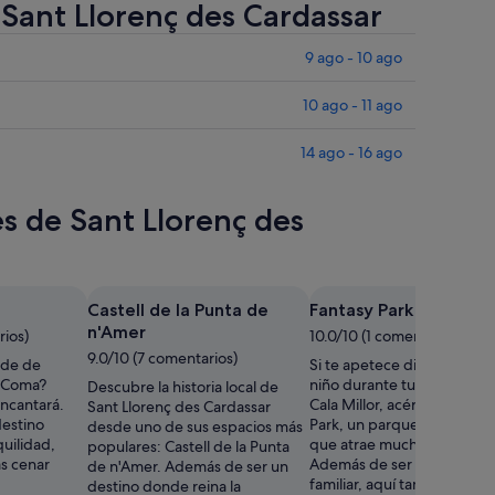
 Sant Llorenç des Cardassar
9 ago - 10 ago
10 ago - 11 ago
14 ago - 16 ago
es de Sant Llorenç des
Castell de la Punta de
Fantasy Park
n'Amer
rios)
10.0/10 (1 comentario)
9.0/10 (7 comentarios)
rde de
Si te apetece disfrutar co
a Coma?
niño durante tus vacacione
Descubre la historia local de
encantará.
Cala Millor, acércate a Fant
Sant Llorenç des Cardassar
estino
Park, un parque de atracci
desde uno de sus espacios más
quilidad,
que atrae muchas visitas.
populares: Castell de la Punta
s cenar
Además de ser un destino
de n'Amer. Además de ser un
familiar, aquí también podr
destino donde reina la