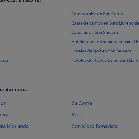
 de vacaciones
Otros
Casas rurales en Son Carrió
Casas de campo en Sant Llorenç de
Cabañas en Son Servera
Hoteles con restaurante en Sant Ll
Hoteles de golf en Son Servera
assar
Hoteles de 4 estrellas en Sant Llor
Villas en Son Carrió
Hoteles con todo incluido en Son S
Condominios en Son Carrió
es de interés
Hoteles que aceptan mascotas en S
lor
Sa Coma
Hoteles de 3 estrellas en Sant Llor
vera
Petra
Apartoteles en Sant Llorenç des Ca
Hoteles históricos en Son Servera
Cala Morlanda
Son Moro Bonavista
Hoteles en la playa en Sant Llorenç