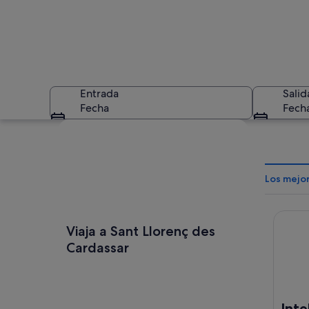
Entrada
Salid
Fecha
Fech
Ver mapa
Los mejor
Intelie
Costa costera roc
Viaja a Sant Llorenç des
Cardassar
Inte