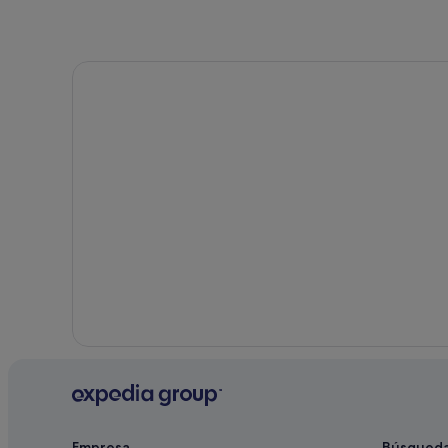
Hoteles con bar en Son Servera
Son Servera hoteles
Hoteles que aceptan mascotas en Son Servera
Alojamientos agroturísticos en Son Carrió
B&B en Son Servera
Campings de caravanas en Sant Llorenç des Cardass
Hoteles para familias en Sant Llorenç des Cardassar
Casas de campo en Son Carrió
Hoteles de 3 estrellas en Son Servera
Albergues en Son Servera
Hoteles para familias en Son Servera
Empresa
Búsqued