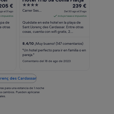
El
4
El
205 €
239 €
precio
out
precio
Carrer Ses
go al 31 ago
Del 30 ago al 31 ago
Savines, s/n Sant
es
of
es
 e impuestos
incluye tasas e impuestos
Llorenc des
de
5
de
spa de
Quédate en este hotel en la playa de
Cardassar
205 €
239 €
e otras
Sant Llorenç des Cardassar. Entre otras
Mallorca
por
cosas, cuenta con wifi gratis, 2
por
restaurantes y un bar en la playa. Dos
noche
noche
atracciones ...
del
del
8,4
/
10
¡Muy bueno! (147 comentarios)
30
30
"Un hotel perfecto para ir en familia o en
ago
ago
pareja."
l
al
Comentario del 18 de ago de 2023
31
31
ago
ago
orenç des Cardassar
ras para una estancia de 1 noche
os a cambios. Pueden aplicarse
ales.