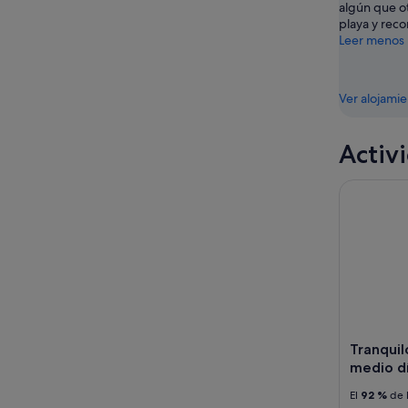
ago
ago
algún que o
-
playa y reco
Leer menos
16
ago
Ver alojami
Activ
Tranquilo 
Tranquil
medio di
El
92 %
de l