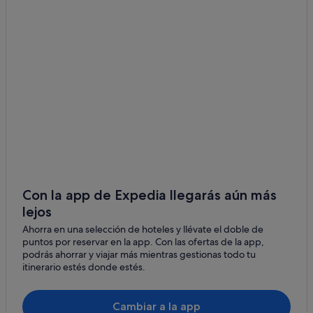
Hoteles con gimnasio en Son Serra de Marina
Apartamentos en Son Serra de Marina
Son Serra de Marina hoteles
Hoteles que aceptan mascotas en Colònia de Sant Pere
Casas de campo en Colònia de Sant Pere
Albergues en Son Serra de Marina
Hoteles baratos en Son Serra de Marina
Albergues en Colònia de Sant Pere
Hoteles románticos en Son Serra de Marina
Hoteles con spa en Son Serra de Marina
Con la app de Expedia llegarás aún más
lejos
Villas en Colònia de Sant Pere
Ahorra en una selección de hoteles y llévate el doble de
Hoteles de 3 estrellas en Betlem de Marina
puntos por reservar en la app. Con las ofertas de la app,
Villas en Son Serra de Marina
podrás ahorrar y viajar más mientras gestionas todo tu
itinerario estés donde estés.
Hoteles con restaurante en Colònia de Sant Pere
Casas privadas de vacaciones en Colònia de Sant Pere
Cambiar a la app