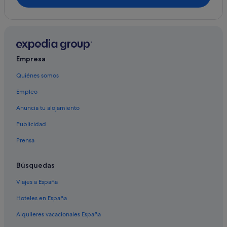
B&B en Colònia de Sant Pere
Betlem de Marina hoteles
Empresa
Quiénes somos
Empleo
Anuncia tu alojamiento
Publicidad
Prensa
Búsquedas
Viajes a España
Hoteles en España
Alquileres vacacionales España