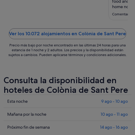
ago
food and res
al
home not to 
me is to hig
31
Comentario d
the so calle
ago
non. Food wa
Ver los 10.072 alojamientos en Colònia de Sant Pere
Precio más bajo por noche encontrado en las últimas 24 horas para una
estancia de 1 noche y 2 adultos. Los precios y la disponibilidad están
sujetos a cambios. Pueden aplicarse términos y condiciones adicionales.
Consulta la disponibilidad en
hoteles de Colònia de Sant Pere
Comprueba
Esta noche
9 ago - 10 ago
los
precios
Comprueba
Mañana por la noche
10 ago - 11 ago
en
los
Colònia
precios
Comprueba
Próximo fin de semana
14 ago - 16 ago
de
en
los