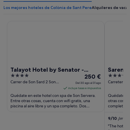
Los mejores hoteles de Colònia de Sant Pere
Alquileres de vaca
Talayot Hotel by Senator - Adults Only
Sarena de Mu
Talayot Hotel by Senator -
Sarena 
4
El
5
Adults Only
250 €
part of
out
precio
out
Carrer de Son Sard 2 Son
Carretera Al
Del 30 ago al 31 ago
Servera Illes Balears
Km 1 Muro M
of
es
of
incluye tasas e impuestos
5
de
5
Quédate en este hotel con spa de Son Servera.
Quédate en 
250 €
Entre otras cosas, cuenta con wifi gratis, una
otras cosas,
piscina al aire libre y un spa completo. Dos
por
completo y 
atracciones turísticas ...
turísticas po
noche
del
9
/
10
¡Impre
30
"The hotel is