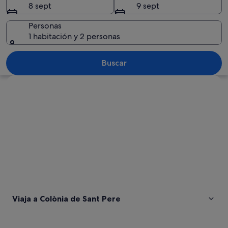
8 sept
9 sept
Pere
Personas
1 habitación y 2 personas
Un pueblo costero con un litoral rocos
Buscar
Ver mapa
Viaja a Colònia de Sant Pere