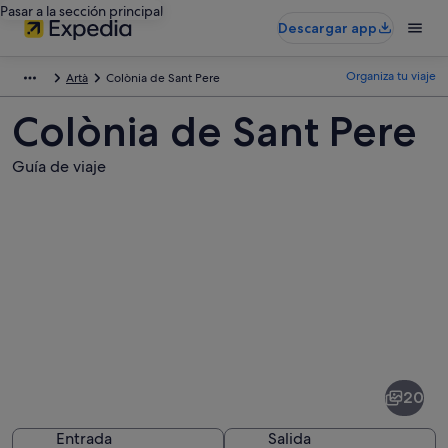
Pasar a la sección principal
Descargar app
Organiza tu viaje
Artà
Colònia de Sant Pere
Colònia de Sant Pere
Guía de viaje
Fotos
de
Colònia
20
de
Sant
Entrada
Salida