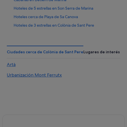
Hoteles de 5 estrellas en Son Serra de Marina
Hoteles cerca de Playa de Sa Canova
Hoteles de 3 estrellas en Colònia de Sant Pere
Casas de huéspedes en Colònia de Sant Pere
Playa Senator hoteles en Betlem de Marina
Apartamentos en Colònia de Sant Pere
Ciudades cerca de Colònia de Sant Pere
Lugares de interés
Hoteles cerca de Ermita de Betlem
Artà
Hoteles en la playa en Colònia de Sant Pere
Urbanización Mont Ferrutx
Villas en Betlem de Marina
Hoteles de 4 estrellas en Colònia de Sant Pere
Hoteles que aceptan mascotas en Son Serra de Marina
Colònia de Sant Pere hoteles
Hoteles con todo incluido en Mallorca
Casas privadas de vacaciones en Son Serra de Marina