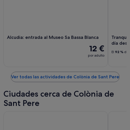
Alcudia: entrada al Museo Sa Bassa Blanca
Tranquil
día des
12 €
El
92 %
de l
por adulto
Ver todas las actividades de Colònia de Sant Pere
Ciudades cerca de Colònia de
Sant Pere