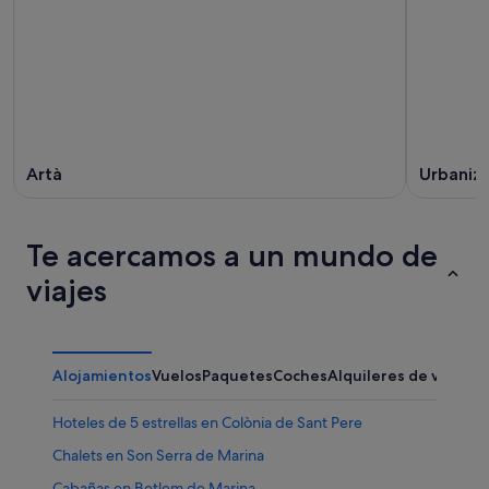
Artà
Urbaniza
Te acercamos a un mundo de
viajes
Alojamientos
Vuelos
Paquetes
Coches
Alquileres de vacaci
Hoteles de 5 estrellas en Colònia de Sant Pere
Chalets en Son Serra de Marina
Cabañas en Betlem de Marina