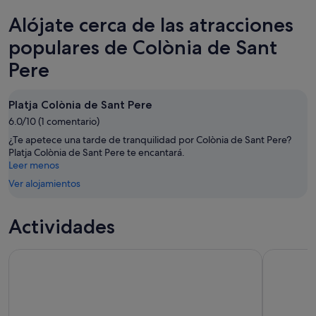
Sant
Colònia
precios
Alójate cerca de las atracciones
Pere
de
en
para
Sant
Colònia
populares de Colònia de Sant
esta
Pere
de
Pere
noche,
para
Sant
9
mañana
Pere
ago
por
para
Platja Colònia de Sant Pere
-
la
el
6.0/10 (1 comentario)
10
noche,
próximo
¿Te apetece una tarde de tranquilidad por Colònia de Sant Pere?
ago
10
fin
Platja Colònia de Sant Pere te encantará.
ago
de
Leer menos
-
semana,
Ver alojamientos
11
14
ago
ago
-
Actividades
16
ago
Alcudia: entrada al Museo Sa Bassa Blanca
Tranquilo 