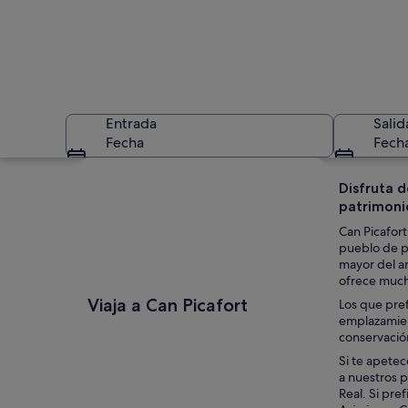
Entrada
Salid
Fecha
Fech
Ver mapa
Disfruta d
patrimoni
Can Picafor
pueblo de pe
mayor del ar
ofrece much
Una playa con olas,
Viaja a Can Picafort
Los que pref
emplazamient
conservación
Si te apetec
a nuestros p
Real. Si pre