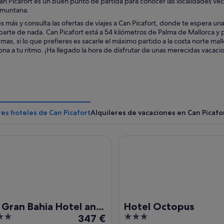
n Picafort es un buen punto de partida para conocer las localidades veci
amuntana.
s más y consulta las ofertas de viajes a Can Picafort, donde te espera un
rte de nada. Can Picafort está a 54 kilómetros de Palma de Mallorca y p
mas, si lo que prefieres es sacarle el máximo partido a la costa norte m
zona a tu ritmo. ¡Ha llegado la hora de disfrutar de unas merecidas vacaci
es hoteles de Can Picafort
Alquileres de vacaciones en Can Picafo
an Bahia Hotel and Apartments
Hotel Octopus
 Gran Bahia Hotel and
Hotel Octopus
El
3
rtments
347 €