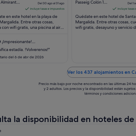
precio
out
 Almirante
Passeig Colón 108
Del 30 ago al 31 ago
Del 1 s
a, 1 Santa
Can Picafort Illes
es
of
incluye tasas e impuestos
incluye tasas
ida Illes
Balears
de
5
e en este hotel en la playa de
Quédate en este hotel de Santa
s
347 €
Margalida. Entre otras cosas,
Margalida. Entre otras cosas, c
 con wifi gratis, una piscina al aire
por
wifi gratis, desayuno y servicio 
y 2 restaurantes. Dos atracciones ...
limpieza diario. Dos atracciones t
noche
populares ...
del
0
¡Impresionante!
30
omentarios)
fica estadía. !Volverenos!"
ago
ario del 6 de abr de 2026
al
31
ago
Ver los 437 alojamientos en C
Precio más bajo por noche encontrado en las últimas 24 ho
y 2 adultos. Los precios y la disponibilidad están sujet
términos y condiciones adicion
lta la disponibilidad en hoteles de
eba
e