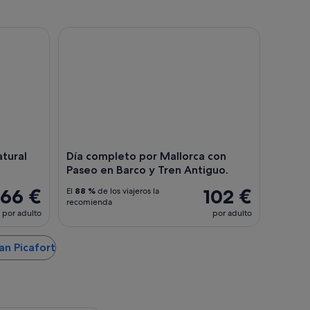
ral de Llevant y Cueva azul
Día completo por Mallorca con Paseo en Barco y 
atural
Día completo por Mallorca con
Paseo en Barco y Tren Antiguo.
66 €
102 €
El
88 %
de los viajeros la
recomienda
por adulto
por adulto
an Picafort