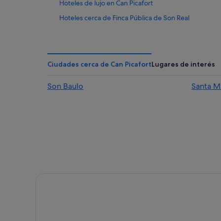
Hoteles de lujo en Can Picafort
Hoteles cerca de Finca Pública de Son Real
Hoteles románticos en Can Picafort
Hoteles con todo incluido en Can Picafort
Hoteles con spa en Son Baulo
Ciudades cerca de Can Picafort
Lugares de interés
Hoteles con restaurante en Can Picafort
Son Baulo
Santa M
Hoteles con piscina en Can Picafort
Hoteles LGTBQIA en Can Picafort
Hoteles con wifi en Son Baulo
Hoteles de 4 estrellas en Can Picafort
Bluebay Resorts en Can Picafort
Hoteles Globales en Can Picafort
Hoteles de 5 estrellas en Can Picafort
Independent hoteles en Can Picafort
Hoteles que aceptan mascotas en Can Picafort