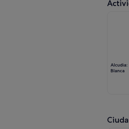
Activ
Alcudia: e
Alcudia:
Blanca
Ciuda