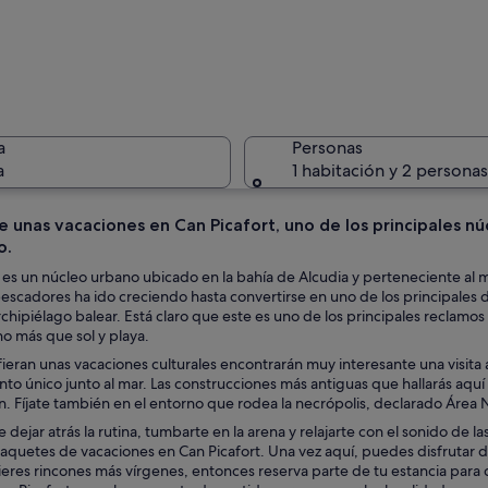
Pasarela 
a
Personas
a
1 habitación y 2 personas
e unas vacaciones en Can Picafort, uno de los principales nú
o.
Un paisaj
t es un núcleo urbano ubicado en la bahía de Alcudia y perteneciente al
scadores ha ido creciendo hasta convertirse en uno de los principales de
chipiélago balear. Está claro que este es uno de los principales reclamos 
o más que sol y playa.
 cielo despejado y montañas a lo lejos.
ieran unas vacaciones culturales encontrarán muy interesante una visita 
o único junto al mar. Las construcciones más antiguas que hallarás aquí 
. Fíjate también en el entorno que rodea la necrópolis, declarado Área 
e dejar atrás la rutina, tumbarte en la arena y relajarte con el sonido de
aquetes de vacaciones en Can Picafort. Una vez aquí, puedes disfrutar d
fieres rincones más vírgenes, entonces reserva parte de tu estancia para