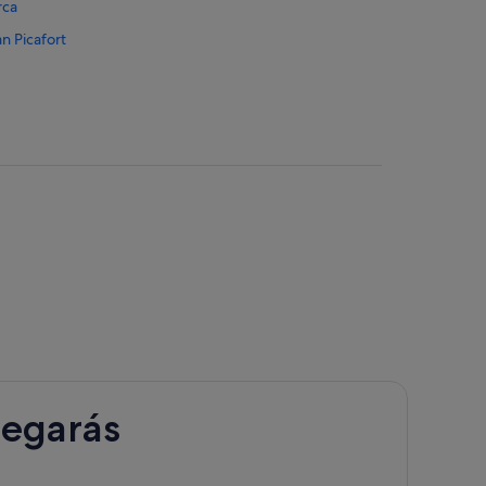
rca
n Picafort
rt
Picafort
rt
legarás