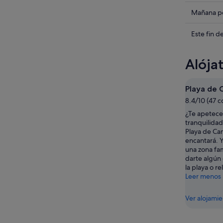
los
precios
Compru
Mañana po
en
los
Can
precios
Compru
Este fin 
Picafort
en
los
para
Can
precios
Alója
esta
Picafort
en
noche,
para
Can
7
mañana
Picafort
Playa de 
ago
por
para
8.4/10 (47 
-
la
este
¿Te apetece
8
noche,
fin
tranquilidad
ago
8
de
Playa de Can
ago
semana,
encantará. Y
-
7
una zona fam
darte algún
9
ago
la playa o re
ago
-
Leer menos
9
ago
Ver alojami