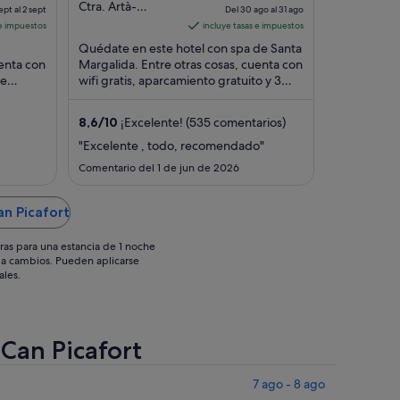
precio
out
precio
Ctra. Artà-
ept al 2 sept
Del 30 ago al 31 ago
Alcúdia, 68 Santa
es
of
es
 e impuestos
incluye tasas e impuestos
Margalida
de
5
de
Quédate en este hotel con spa de Santa
Mallorca
90 €
205 €
uenta con
Margalida. Entre otras cosas, cuenta con
de
por
wifi gratis, aparcamiento gratuito y 3
por
urísticas
piscinas al aire libre. Algo que los
noche
noche
huéspedes ...
del
del
8,6
/
10
¡Excelente! (535 comentarios)
1
30
"Excelente , todo, recomendado"
sept
ago
Comentario del 1 de jun de 2026
al
al
2
31
an Picafort
sept
ago
ras para una estancia de 1 noche
os a cambios. Pueden aplicarse
ales.
 Can Picafort
7 ago - 8 ago