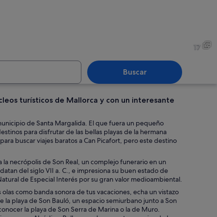
de madera que conduce a la playa, con sombrillas de paja y un paisaje arenos
Un pueblo costero con edifici
17
Buscar
cleos turísticos de Mallorca y con un interesante
e costero con playa, edificios y montañas al fondo.
Una playa concurrida donde g
 municipio de Santa Margalida. El que fuera un pequeño
stinos para disfrutar de las bellas playas de la hermana
para buscar viajes baratos a Can Picafort, pero este destino
a la necrópolis de Son Real, un complejo funerario en un
datan del siglo VII a. C., e impresiona su buen estado de
Natural de Especial Interés por su gran valor medioambiental.
 las olas como banda sonora de tus vacaciones, echa un vistazo
e la playa de Son Bauló, un espacio semiurbano junto a Son
 conocer la playa de Son Serra de Marina o la de Muro.