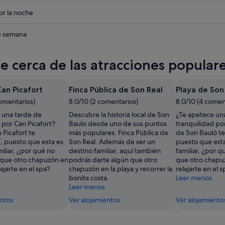
eba
r la noche
eba
de semana
te cerca de las atracciones popular
Can Picafort
Finca Pública de Son Real
Playa de Son
comentarios)
8.0/10 (2 comentarios)
8.0/10 (4 comen
 una tarde de
Descubre la historia local de Son
¿Te apetece un
 por Can Picafort?
Baulo desde uno de sus puntos
tranquilidad po
 Picafort te
más populares: Finca Pública de
de Son Bauló te
, puesto que esta es
Son Real. Además de ser un
puesto que esta
iliar, ¿por qué no
destino familiar, aquí también
familiar, ¿por q
 que otro chapuzón en
podrás darte algún que otro
que otro chapuz
lajarte en el spa?
chapuzón en la playa y recorrer la
relajarte en el s
bonita costa.
Leer menos
Leer menos
entos
Ver alojamientos
Ver alojamiento