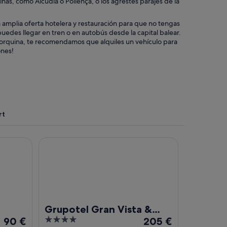
nas, como Alcúdia o Pollença, o los agrestes parajes de la
a amplia oferta hotelera y restauración para que no tengas
uedes llegar en tren o en autobús desde la capital balear.
allorquina, te recomendamos que alquiles un vehículo para
ones!
rt
Grupotel Gran Vista & SPA
Grupotel Gran Vista &
El
4
El
90 €
SPA
205 €