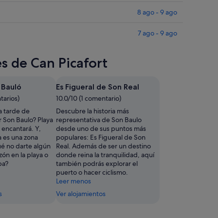
8 ago - 9 ago
7 ago - 9 ago
es de Can Picafort
 Bauló
Es Figueral de Son Real
tarios)
10.0/10 (1 comentario)
a tarde de
Descubre la historia más
r Son Baulo? Playa
representativa de Son Baulo
 encantará. Y,
desde uno de sus puntos más
 es una zona
populares: Es Figueral de Son
ué no darte algún
Real. Además de ser un destino
ón en la playa o
donde reina la tranquilidad, aquí
pa?
también podrás explorar el
puerto o hacer ciclismo.
Leer menos
s
Ver alojamientos