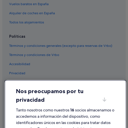
Vuelos baratos en España
Alquiler de coches en España
Todos los alojamientos
Políticas
Términos y condiciones generales (excepto para reservas de Vrbo)
Términos y condiciones de Vrbo
Accesibilidad
Privacidad
Cookies
Nos preocupamos por tu
Condiciones de uso
privacidad
Información legal/contacto
Pautas sobre el contenido y cómo denunciar contenido
Tanto nosotros como nuestros
16
socios almacenamos o
accedemos a información del dispositivo, como
identificadores únicos en las cookies para tratar datos
Ayuda