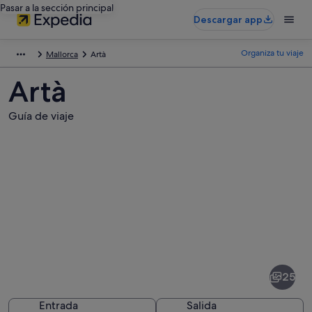
Pasar a la sección principal
Descargar app
Organiza tu viaje
Mallorca
Artà
Artà
Guía de viaje
Fotos
de
Artà
25
Entrada
Salida