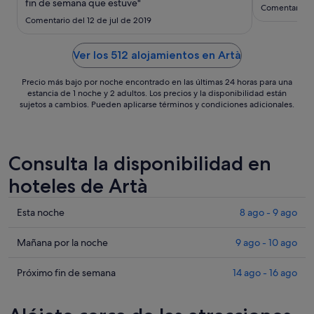
ago
fin de semana que estuve"
Comentario de
al
Comentario del 12 de jul de 2019
10
ago
Ver los 512 alojamientos en Artà
Precio más bajo por noche encontrado en las últimas 24 horas para una
estancia de 1 noche y 2 adultos. Los precios y la disponibilidad están
sujetos a cambios. Pueden aplicarse términos y condiciones adicionales.
Consulta la disponibilidad en
hoteles de Artà
Comprueba
Esta noche
8 ago - 9 ago
los
precios
Comprueba
Mañana por la noche
9 ago - 10 ago
en
los
Artà
precios
Comprueba
Próximo fin de semana
14 ago - 16 ago
para
en
los
esta
Artà
precios