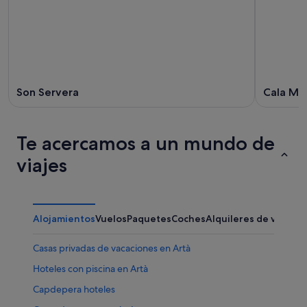
Son Servera
Cala Me
Te acercamos a un mundo de
viajes
Alojamientos
Vuelos
Paquetes
Coches
Alquileres de vacaci
Casas privadas de vacaciones en Artà
Hoteles con piscina en Artà
Capdepera hoteles