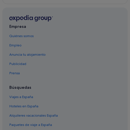
Artà hoteles
Hoteles cerca de Ayuntamiento
Omni hoteles en Capdepera
Empresa
Marriott Hotels & Resorts en Capdepera
Quiénes somos
Pensiones en Artà
Empleo
Hoteles que aceptan mascotas en Artà
Hoteles con gimnasio en Artà
Anuncia tu alojamiento
Hoteles en la playa en Artà
Publicidad
Hoteles de aventura en Artà
Prensa
Hoteles con bar en Artà
Búsquedas
Viajes a España
Hoteles en España
Alquileres vacacionales España
Paquetes de viaje a España