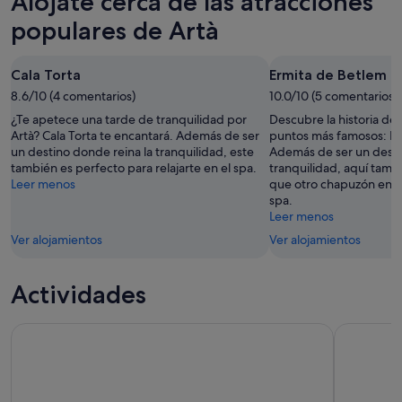
Alójate cerca de las atracciones
noche,
para
en
8
mañana
Artà
populares de Artà
ago
por
para
-
la
el
Cala Torta
Ermita de Betlem
9
noche,
próximo
ago
8.6/10 (4 comentarios)
9
10.0/10 (5 comentarios)
fin
ago
de
¿Te apetece una tarde de tranquilidad por
Descubre la historia de
-
semana,
Artà? Cala Torta te encantará. Además de ser
puntos más famosos: Er
un destino donde reina la tranquilidad, este
Además de ser un desti
10
14
también es perfecto para relajarte en el spa.
tranquilidad, aquí tamb
ago
ago
Leer menos
que otro chapuzón en la 
-
spa.
16
Leer menos
ago
Ver alojamientos
Ver alojamientos
Actividades
Alcudia: entrada al Museo Sa Bassa Blanca
Tranquilo 