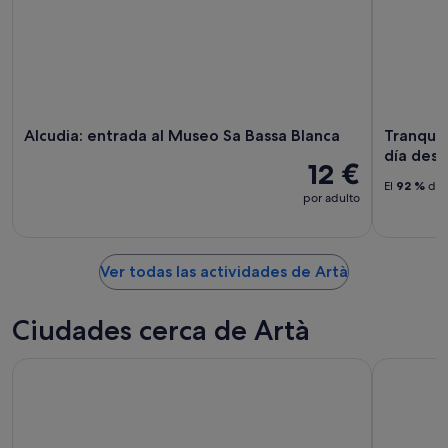
Alcudia: entrada al Museo Sa Bassa Blanca
Tranquil
día des
12 €
El
92 %
de l
por adulto
Ver todas las actividades de Artà
Ciudades cerca de Artà