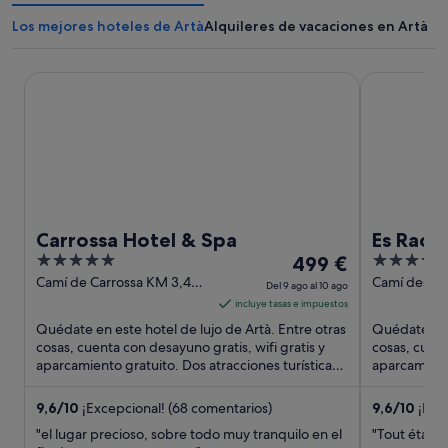
Los mejores hoteles de Artà
Alquileres de vacaciones en Artà
Carrossa Hotel & Spa
Es Racó d’A
Carrossa Hotel & Spa
Es Racó
5
El
5
499 €
Design 
out
precio
out
Camí de Carrossa KM 3,4
Camí des Ra
Del 9 ago al 10 ago
Arta Mallorca
Mallorca
of
es
of
incluye tasas e impuestos
5
de
5
Quédate en este hotel de lujo de Artà. Entre otras
Quédate en e
499 €
cosas, cuenta con desayuno gratis, wifi gratis y
cosas, cuent
aparcamiento gratuito. Dos atracciones turísticas
por
aparcamiento
populares ...
populares ..
noche
del
9,6
/
10
¡Excepcional! (68 comentarios)
9,6
/
10
¡Exce
9
"el lugar precioso, sobre todo muy tranquilo en el
"Tout était p