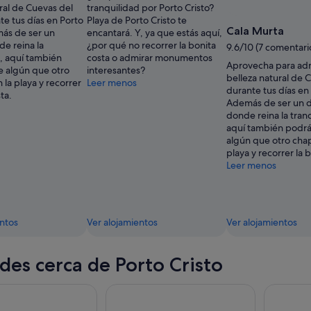
ral de Cuevas del
tranquilidad por Porto Cristo?
e tus días en Porto
Playa de Porto Cristo te
Cala Murta
más de ser un
encantará. Y, ya que estás aquí,
e reina la
¿por qué no recorrer la bonita
9.6/10 (7 comentari
d, aquí también
costa o admirar monumentos
Aprovecha para adm
e algún que otro
interesantes?
belleza natural de 
la playa y recorrer
Leer menos
durante tus días en 
ta.
Además de ser un d
donde reina la tran
aquí también podrá
algún que otro cha
playa y recorrer la 
Leer menos
entos
Ver alojamientos
Ver alojamientos
des cerca de Porto Cristo