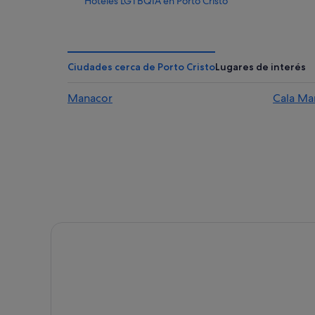
Hoteles LGTBQIA en Porto Cristo
Hoteles de aventura en Porto Cristo
Hoteles con wifi en Porto Cristo
Apartamentos en Cala Mandia
Ciudades cerca de Porto Cristo
Lugares de interés
Casas privadas de vacaciones en Porto Cristo
Manacor
Cala Ma
Hoteles de 5 estrellas en Porto Cristo
Hoteles que aceptan mascotas en Porto Cristo
Hoteles para familias en Porto Cristo
Iberostar hoteles en Porto Cristo
Alojamientos agroturísticos en Porto Cristo
Hoteles Globales en Porto Cristo
Hoteles históricos en Porto Cristo
Villas en Porto Cristo
Hoteles de 4 estrellas en Porto Cristo
Residences en Porto Cristo