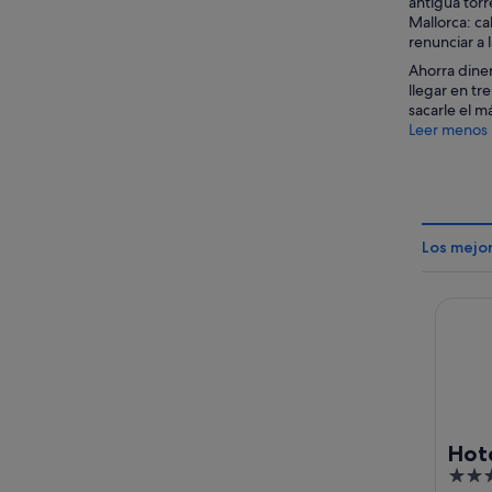
antigua torr
Mallorca: ca
renunciar a
Ahorra diner
llegar en tr
sacarle el m
Leer menos
Los mejor
Hotel T
Hote
4
Onl