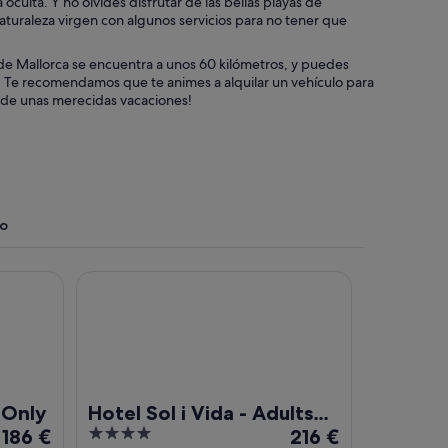
 oculta. Y no olvides disfrutar de las bellas playas de
naturaleza virgen con algunos servicios para no tener que
 de Mallorca se encuentra a unos 60 kilómetros, y puedes
r. Te recomendamos que te animes a alquilar un vehículo para
ar de unas merecidas vacaciones!
to
Hotel Sol i Vida - Adults Only
 Only
Hotel Sol i Vida - Adults
El
4
El
186 €
Only
216 €