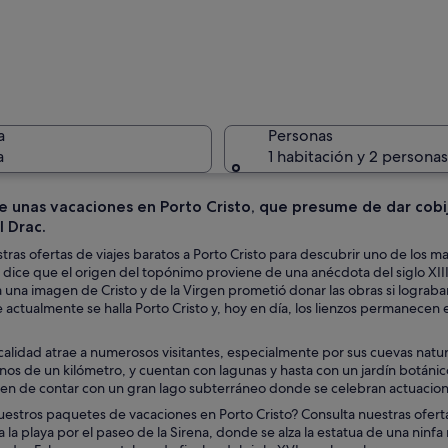
Un pueblo
a
Personas
a
1 habitación y 2 personas
e unas vacaciones en Porto Cristo, que presume de dar cobijo
l Drac.
Una cueva
ras ofertas de viajes baratos a Porto Cristo para descubrir uno de los 
 dice que el origen del topónimo proviene de una anécdota del siglo XII
una imagen de Cristo y de la Virgen prometió donar las obras si lograban
actualmente se halla Porto Cristo y, hoy en día, los lienzos permanecen
 con formaciones rocosas y aguas azul turquesa.
ocalidad atrae a numerosos visitantes, especialmente por sus cuevas nat
s de un kilómetro, y cuentan con lagunas y hasta con un jardín botánico
n de contar con un gran lago subterráneo donde se celebran actuacione
uestros paquetes de vacaciones en Porto Cristo? Consulta nuestras ofertas
a la playa por el paseo de la Sirena, donde se alza la estatua de una ninf