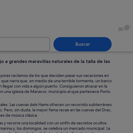
 costero con un litoral rocoso, aguas azules cristalinas y montañas al fondo.
Un pueblo costero con casas
25
Buscar
 a grandes maravillas naturales de la talla de las
 con estalactitas y estalagmitas, un estanque de agua y formaciones rocosas
Una familia caminando en agu
mayores reclamos de los que deciden pasar sus vacaciones en
I que narra que, en medio de una terrible tormenta, un barco
 llegar con vida a algún puerto. Consiguieron atracar en la
 en una iglesia de Manacor, municipio al que pertenece Porto
urales. Las cuevas dels Hams ofrecen un recorrido subterráneo
. Pero, sin duda, la mayor fama recae en las cuevas del Drac,
s de música clásica.
 y recorre una localidad con un sinfín de secretos ocultos.
a marina y, los domingos, se celebra un mercado municipal. La