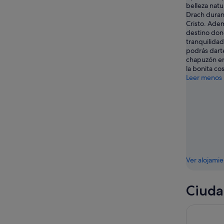
belleza natu
16
Drach durant
ago
Cristo. Ade
destino dond
tranquilida
podrás dart
chapuzón en 
la bonita cos
Leer menos
Ver alojami
Ciuda