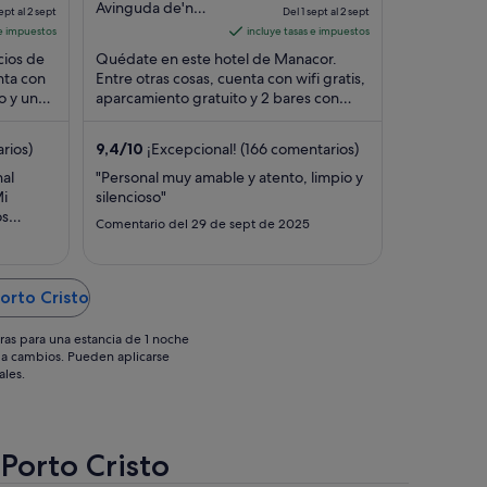
precio
out
precio
Avinguda de'n
ept al 2 sept
Del 1 sept al 2 sept
Joan Servera
es
of
es
 e impuestos
incluye tasas e impuestos
Camps, 11
de
5
de
cios de
Quédate en este hotel de Manacor.
Manacor
186 €
216 €
nta con
Entre otras cosas, cuenta con wifi gratis,
o y una
por
aparcamiento gratuito y 2 bares con
por
salón. Algo que los huéspedes destacan
noche
noche
en los ...
del
del
rios)
9,4
/
10
¡Excepcional! (166 comentarios)
1
1
al
"Personal muy amable y atento, limpio y
sept
sept
Mi
silencioso"
al
al
os
Comentario del 29 de sept de 2025
2
2
un 10 a
sept
sept
orto Cristo
ras para una estancia de 1 noche
os a cambios. Pueden aplicarse
ales.
 Porto Cristo