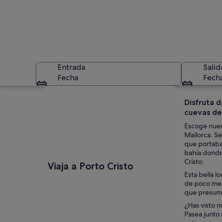
Entrada
Salid
Fecha
Fech
Ver mapa
Disfruta d
cuevas de
Escoge nuest
Mallorca. Se
que portaba 
bahía donde 
Un paisaje costero
Cristo.
Viaja a Porto Cristo
Esta bella l
de poco meno
que presume
¿Has visto n
Pasea junto 