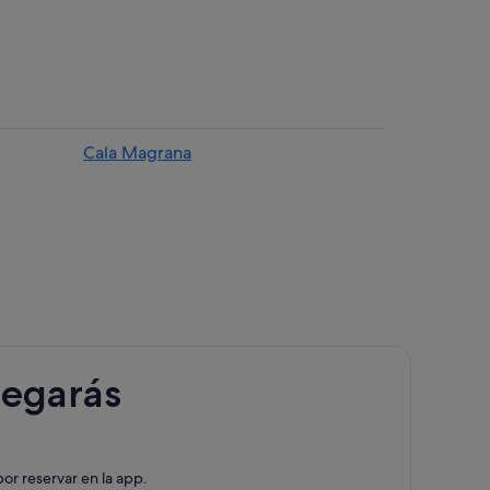
risto
Cala Magrana
ca
Cristo
legarás
rca
or reservar en la app.