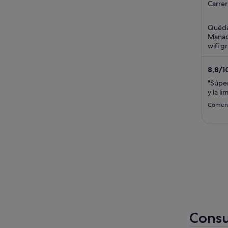
out
Carrer
Bordil
of
Manac
5
Quédat
Manaco
wifi g
la pla
destac
8,8
/
1
"Súper
y la li
Coment
Consu