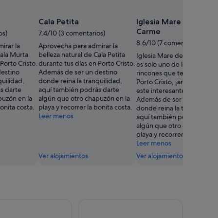
Cala Petita
Iglesia Mare de Déu d
Carme
os)
7.4/10 (3 comentarios)
8.6/10 (7 comentarios)
irar la
Aprovecha para admirar la
Cala Murta
belleza natural de Cala Petita
Iglesia Mare de Déu del C
Porto Cristo.
durante tus días en Porto Cristo.
es solo uno de los muchos
estino
Además de ser un destino
rincones que te esperan p
quilidad,
donde reina la tranquilidad,
Porto Cristo, ¡anímate a ex
s darte
aquí también podrás darte
este interesante destino!
puzón en la
algún que otro chapuzón en la
Además de ser un destino
bonita costa.
playa y recorrer la bonita costa.
donde reina la tranquilidad
Leer menos
aquí también podrás darte
algún que otro chapuzón e
playa y recorrer la bonita c
Leer menos
Ver alojamientos
Ver alojamientos