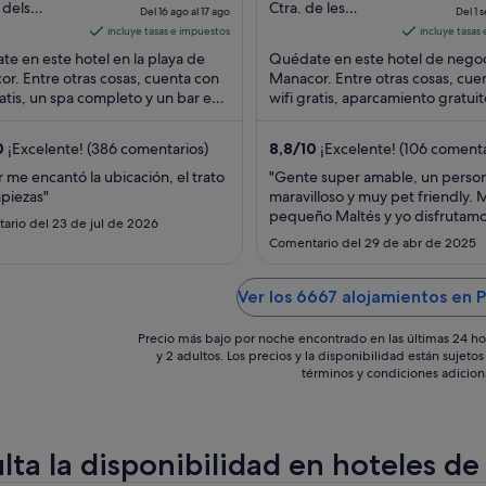
precio
out
 dels
Ctra. de les
Del 16 ago al 17 ago
Del 1 s
s, 41
Coves, 46, 07680,
es
of
incluye tasas e impuestos
incluye tasas
or Mallorca
Porto Cri Manacor
de
5
e en este hotel en la playa de
Quédate en este hotel de nego
Illes Balears,
237 €
r. Entre otras cosas, cuenta con
Manacor. Entre otras cosas, cue
Spain
ratis, un spa completo y un bar en
por
wifi gratis, aparcamiento gratuit
ya. Algo que los huéspedes
piscina al aire libre. Algo que los
noche
an ...
huéspedes ...
del
0
¡Excelente! (386 comentarios)
8,8
/
10
¡Excelente! (106 comenta
16
 me encantó la ubicación, el trato
"Gente super amable, un person
ago
mpiezas"
maravilloso y muy pet friendly. 
al
pequeño Maltés y yo disfrutam
ario del 23 de jul de 2026
17
mucho sobre todo del personal 
Comentario del 29 de abr de 2025
todos"
ago
Ver los 6667 alojamientos en P
Precio más bajo por noche encontrado en las últimas 24 ho
y 2 adultos. Los precios y la disponibilidad están sujet
términos y condiciones adicion
lta la disponibilidad en hoteles de