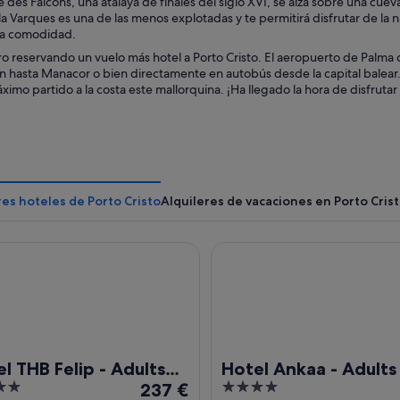
e des Falcons, una atalaya de finales del siglo XVI, se alza sobre una cueva
la Varques es una de las menos explotadas y te permitirá disfrutar de la 
 la comodidad.
o reservando un vuelo más hotel a Porto Cristo. El aeropuerto de Palma
en hasta Manacor o bien directamente en autobús desde la capital balea
áximo partido a la costa este mallorquina. ¡Ha llegado la hora de disfrut
es hoteles de Porto Cristo
Alquileres de vacaciones en Porto Cris
HB Felip - Adults Only
Hotel Ankaa - Adults Only
l THB Felip - Adults
Hotel Ankaa - Adults
El
4
y
237 €