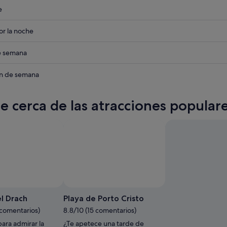
eba
e
eba
r la noche
eba
de semana
eba
in de semana
te cerca de las atracciones popular
Foto de Robert Szczecinski
Foto de Desislava Gumber
Foto
Foto
gratuita
gratuita
l Drach
Playa de Porto Cristo
de
de
 comentarios)
8.8/10 (15 comentarios)
Robert
Desislava
ara admirar la
¿Te apetece una tarde de
Szczecinski
Gumber