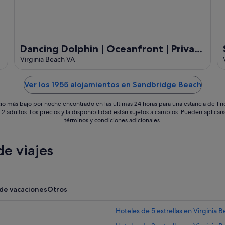
Dancing Dolphin | Oceanfront | Private
Pool, Hot Tub
Virginia Beach VA
Ver los 1955 alojamientos en Sandbridge Beach
io más bajo por noche encontrado en las últimas 24 horas para una estancia de 1 
 2 adultos. Los precios y la disponibilidad están sujetos a cambios. Pueden aplicar
términos y condiciones adicionales.
e viajes
 de vacaciones
Otros
Hoteles de 5 estrellas en Virginia 