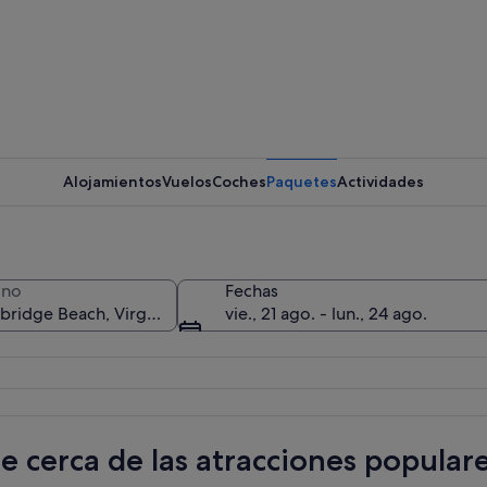
Una perso
Alojamientos
Vuelos
Coches
Paquetes
Actividades
Una hiler
ino
Fechas
vie., 21 ago. - lun., 24 ago.
nando por una playa con olas al fondo.
te cerca de las atracciones popula