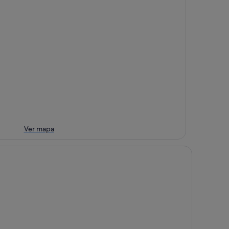
Ver mapa
 la playa pública y del mercado
eanfront Beach Estate / Pool / Hot Tub / Arcade