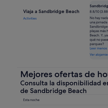
Sandbrid
Viaja a Sandbridge Beach
8.8/10 (3.8
No hay nada
Activities
una jornada 
Sandbridge 
playas más 
Beach. Y, ya
qué no pase
parques?
Leer menos
Ver alojami
Mejores ofertas de ho
Consulta la disponibilidad e
de Sandbridge Beach
Comprueba
Esta noche
los