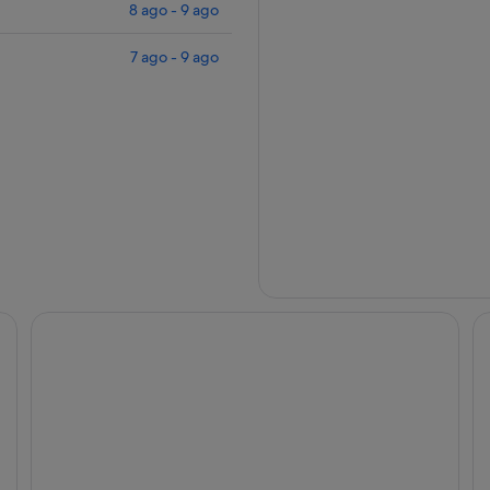
8 ago - 9 ago
7 ago - 9 ago
ominio
Semi frente al mar, piscina, jacuzzi, vistas al mar, cerca de
Oc