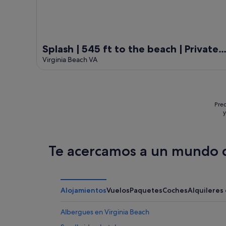
Splash | 545 ft to the beach | Private
Pool and Hot Tub
Virginia Beach VA
Prec
y
Te acercamos a un mundo d
Alojamientos
Vuelos
Paquetes
Coches
Alquileres
Albergues en Virginia Beach