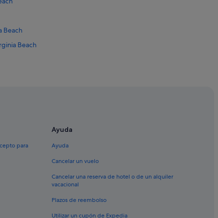
Beach
a Beach
rginia Beach
ch
a Beach
Ayuda
xcepto para
Ayuda
Cancelar un vuelo
Cancelar una reserva de hotel o de un alquiler
vacacional
Plazos de reembolso
Utilizar un cupón de Expedia