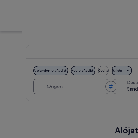
Alojamiento añadido
Vuelo añadido
Coche
Turista
Origen
Dest
Tres surfistas cami
Ver mapa
Alója