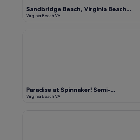
Sandbridge Beach, Virginia Beach
Penthouse Condominio
Virginia Beach VA
Paradise at Spinnaker! Semi-Oceanfront Plus Loft!
Paradise at Spinnaker! Semi-
Oceanfront Plus Loft!
Virginia Beach VA
Splash | 545 ft to the beach | Private Pool and Hot T