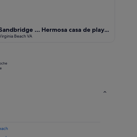
Sandbridge ... Hermosa casa de playa
con acceso directo a la playa
Virginia Beach VA
noche
se
Beach