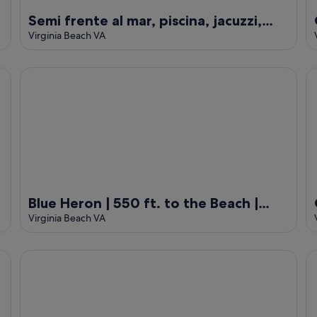
Semi frente al mar, piscina, jacuzzi,
vistas al mar, cerca de la playa pública
Virginia Beach VA
y del mercado
Blue Heron | 550 ft. to the Beach | Private Pool, Hot Tub
Oc
Blue Heron | 550 ft. to the Beach |
Private Pool, Hot Tub
Virginia Beach VA
ub
Dancing Dolphin | Oceanfront | Private Pool, Hot Tub
Sa