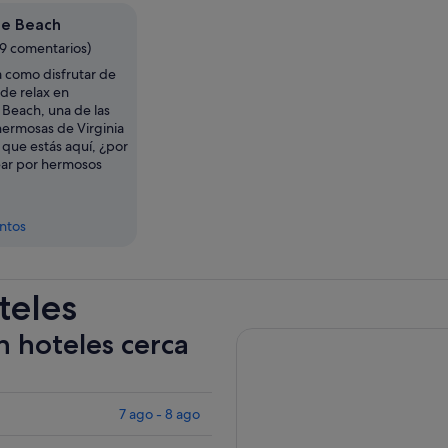
ge Beach
89 comentarios)
 como disfrutar de
de relax en
Beach, una de las
hermosas de Virginia
 que estás aquí, ¿por
ar por hermosos
entos
teles
n hoteles cerca
7 ago - 8 ago