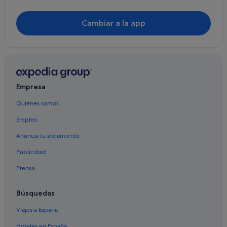
Casas barco en Brunete
Cambiar a la app
Apartamentos en Villanueva de la Cañada
B&B Hotels en Villanueva del Pardillo
Hoteles cerca de Club de golf La Dehesa
Room Mate Hotels en Villanueva de la Cañada
Casas rurales en Villanueva de la Cañada
Empresa
Chalets en Brunete
Quiénes somos
Apartamentos en Quijorna
Empleo
Pensiones en Villanueva de la Cañada
Anuncia tu alojamiento
Sercotel Hotels en Quijorna
Publicidad
Casas de huéspedes en Brunete
Prensa
Casas de huéspedes en Villanueva de la Cañada
Villas en Brunete
Búsquedas
Rafael hoteles en Villanueva de la Cañada
Viajes a España
Hoteles baratos en Madrid
Hoteles en España