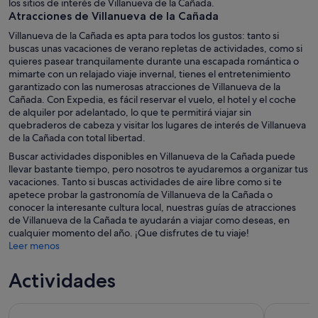
los sitios de interés de Villanueva de la Cañada.
Atracciones de Villanueva de la Cañada
Villanueva de la Cañada es apta para todos los gustos: tanto si
buscas unas vacaciones de verano repletas de actividades, como si
quieres pasear tranquilamente durante una escapada romántica o
mimarte con un relajado viaje invernal, tienes el entretenimiento
garantizado con las numerosas atracciones de Villanueva de la
Cañada. Con Expedia, es fácil reservar el vuelo, el hotel y el coche
de alquiler por adelantado, lo que te permitirá viajar sin
quebraderos de cabeza y visitar los lugares de interés de Villanueva
de la Cañada con total libertad.
Buscar actividades disponibles en Villanueva de la Cañada puede
llevar bastante tiempo, pero nosotros te ayudaremos a organizar tus
vacaciones. Tanto si buscas actividades de aire libre como si te
apetece probar la gastronomía de Villanueva de la Cañada o
conocer la interesante cultura local, nuestras guías de atracciones
de Villanueva de la Cañada te ayudarán a viajar como deseas, en
cualquier momento del año. ¡Que disfrutes de tu viaje!
Leer menos
Actividades
Visita guiada al estadio Santiago Bernabéu
Madrid: E