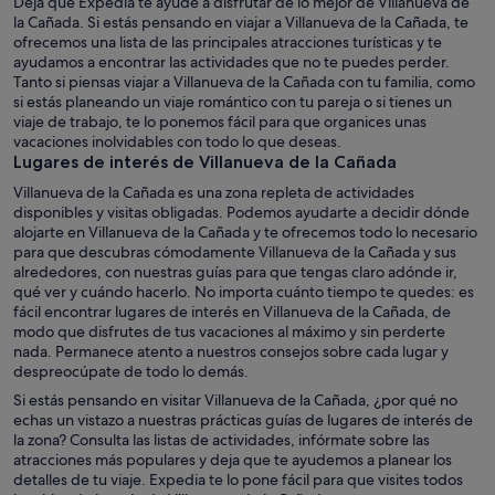
Deja que Expedia te ayude a disfrutar de lo mejor de Villanueva de
la Cañada. Si estás pensando en viajar a Villanueva de la Cañada, te
ofrecemos una lista de las principales atracciones turísticas y te
ayudamos a encontrar las actividades que no te puedes perder.
Tanto si piensas viajar a Villanueva de la Cañada con tu familia, como
si estás planeando un viaje romántico con tu pareja o si tienes un
viaje de trabajo, te lo ponemos fácil para que organices unas
vacaciones inolvidables con todo lo que deseas.
Lugares de interés de Villanueva de la Cañada
Villanueva de la Cañada es una zona repleta de actividades
disponibles y visitas obligadas. Podemos ayudarte a decidir dónde
alojarte en Villanueva de la Cañada y te ofrecemos todo lo necesario
para que descubras cómodamente Villanueva de la Cañada y sus
alrededores, con nuestras guías para que tengas claro adónde ir,
qué ver y cuándo hacerlo. No importa cuánto tiempo te quedes: es
fácil encontrar lugares de interés en Villanueva de la Cañada, de
modo que disfrutes de tus vacaciones al máximo y sin perderte
nada. Permanece atento a nuestros consejos sobre cada lugar y
despreocúpate de todo lo demás.
Si estás pensando en visitar Villanueva de la Cañada, ¿por qué no
echas un vistazo a nuestras prácticas guías de lugares de interés de
la zona? Consulta las listas de actividades, infórmate sobre las
atracciones más populares y deja que te ayudemos a planear los
detalles de tu viaje. Expedia te lo pone fácil para que visites todos