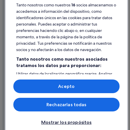
Pautas sobre el contenido y cómo denunciar contenido
Tanto nosotros como nuestros
16
socios almacenamos o
Villanueva del Pardillo hoteles
accedemos a información del dispositivo, como
Apartoteles en Villanueva de la Cañada
identificadores únicos en las cookies para tratar datos
Ayuda
Albergues en Brunete
personales. Puedes aceptar o administrar tus
Ayuda
preferencias haciendo clic abajo o, en cualquier
Cabañas en Villanueva de la Cañada
momento, a través de la página de la política de
Cancelar un vuelo
Hoteles de 4 estrellas en Quijorna
privacidad. Tus preferencias se notificarán a nuestros
Cancelar una reserva de hotel o de un alquiler vacacional
Hoteles románticos en Villanueva de la Cañada
socios y no afectarán a los datos de navegación.
Plazos de reembolso
Tanto nosotros como nuestros asociados
tratamos los datos para proporcionar:
Utilizar un cupón de Expedia
Utilizar datos de localización geográfica precisa. Analizar
Documentos para viajes internacionales
activamente las características del dispositivo para su
identificación. Almacenar la información en un dispositivo
Acepto
y/o acceder a ella. Publicidad y contenido personalizados,
medición de publicidad y contenido, investigación de
audiencia y desarrollo de servicios.
© 2026 Expedia, Inc., una empresa de Expedia Group. Todos los
Rechazarlas todas
Lista de asociados (proveedores)
derechos reservados. Expedia y el logotipo de Expedia son marcas
comerciales o marcas comerciales registradas de Expedia, Inc.
Vacationspot, S.L., Agencia de Viajes, I-AV-0000631.3.
Mostrar los propósitos