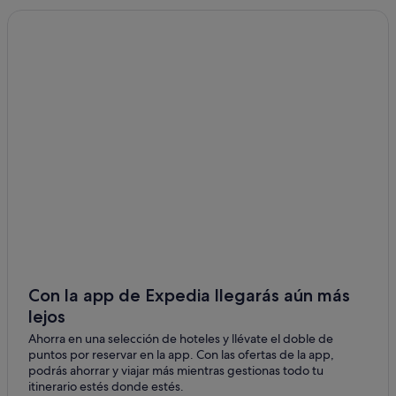
Pestana Group hoteles en Villanueva de la Cañada
Hoteles con restaurante en Villanueva de la Cañada
Villanueva de la Cañada hoteles
Hoteles de 5 estrellas en Villanueva de la Cañada
Chalets en Villanueva de la Cañada
Abba Hotels en Brunete
Nh Hotels en Villanueva de la Cañada
Petit Palace hoteles en Villanueva de la Cañada
Albergues en Villanueva de la Cañada
Hoteles con spa en Villanueva de la Cañada
Casas privadas de vacaciones en Villanueva de la Cañada
Con la app de Expedia llegarás aún más
lejos
Casas de huéspedes en Villanueva del Pardillo
Ahorra en una selección de hoteles y llévate el doble de
Hoteles que aceptan mascotas en Villanueva de la
puntos por reservar en la app. Con las ofertas de la app,
Cañada
podrás ahorrar y viajar más mientras gestionas todo tu
Hoteles de 4 estrellas en Villanueva de la Cañada
itinerario estés donde estés.