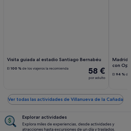
Visita guiada al estadio Santiago Bernabéu
Madrid: 
con Opc
58 €
El
100 %
de los viajeros la recomienda
El
94 %
de 
por adulto
Ver todas las actividades de Villanueva de la Cañada
Explorar actividades
Explora miles de experiencias, desde actividades y
atracciones hasta excursiones de un día y traslados.