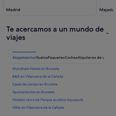
Madrid
Majada
Te acercamos a un mundo de
viajes
Alojamientos
Vuelos
Paquetes
Coches
Alquileres de vacaci
Wyndham Hotels en Brunete
B&B en Villanueva de la Cañada
Casas de campo en Brunete
Apartamentos en Brunete
Hoteles cerca de Parque acuático Aquopolis
Villas en Villanueva de la Cañada
Campings de caravanas en Villanueva de la Cañada