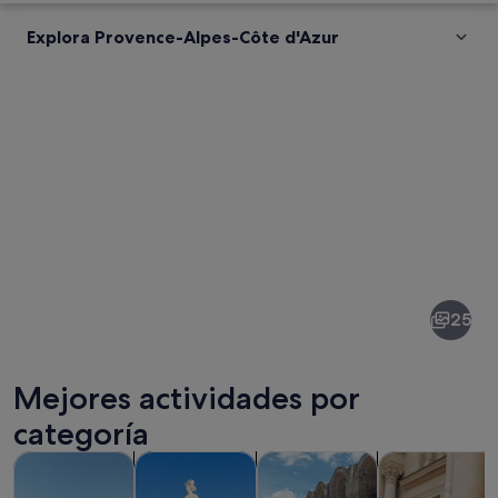
Explora Provence-Alpes-Côte d'Azur
Fotos
de
Provence-
25
Alpes-
Côte
Mejores actividades por
d'Azur
categoría
Se abre en una pestaña nue
Se abre en una pesta
Visitas guiadas y excursiones de un día
Historia y cultura
Visitas privadas y personaliza
Comidas, bebid
Un edificio de piedra con una ventana,