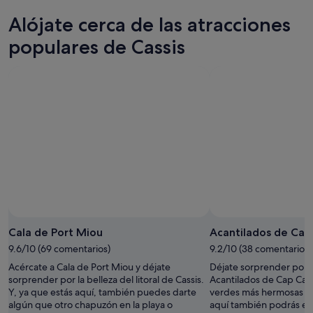
6
mañana
Cassis
precios
Alójate cerca de las atracciones
ago
por
para
en
-
la
este
Cassis
populares de Cassis
7
noche,
fin
para
ago
7
de
el
ago
semana,
próximo
-
7
fin
8
ago
de
ago
-
semana,
9
14
ago
ago
-
16
ago
Cala de Port Miou
Acantilados de Cap 
9.6/10 (69 comentarios)
9.2/10 (38 comentarios)
Acércate a Cala de Port Miou y déjate
Déjate sorprender por l
sorprender por la belleza del litoral de Cassis.
Acantilados de Cap Cana
Y, ya que estás aquí, también puedes darte
verdes más hermosas de
algún que otro chapuzón en la playa o
aquí también podrás exp