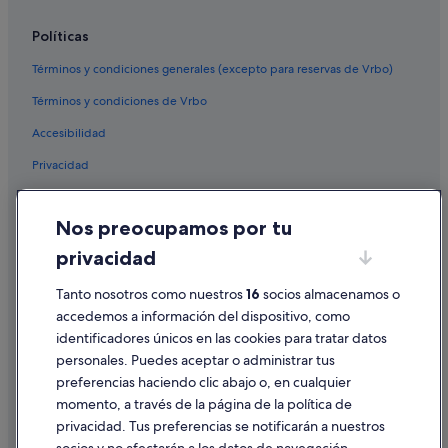
Políticas
Términos y condiciones generales (excepto para reservas de Vrbo)
Términos y condiciones de Vrbo
Accesibilidad
Privacidad
Cookies
Nos preocupamos por tu
Condiciones de uso
privacidad
Información legal/contacto
Pautas sobre el contenido y cómo denunciar contenido
Tanto nosotros como nuestros
16
socios almacenamos o
accedemos a información del dispositivo, como
identificadores únicos en las cookies para tratar datos
Ayuda
personales. Puedes aceptar o administrar tus
Ayuda
preferencias haciendo clic abajo o, en cualquier
momento, a través de la página de la política de
Cancelar un vuelo
privacidad. Tus preferencias se notificarán a nuestros
Cancelar una reserva de hotel o de un alquiler vacacional