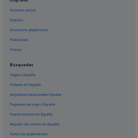
Cruceros en Cassis
Quiénes somos
Hoteles con casino en Cassis
Empleo
Campings de caravanas en La Ciotat
La Penne-sur-Huveaune hoteles
Anuncia tu alojamiento
Hoteles con piscina en Cassis
Publicidad
La Ciotat hoteles
Prensa
Residences en Cassis
Búsquedas
Campings de caravanas en Cassis
Viajes a España
Hoteles en España
Alquileres vacacionales España
Paquetes de viaje a España
Vuelos baratos en España
Alquiler de coches en España
Todos los alojamientos