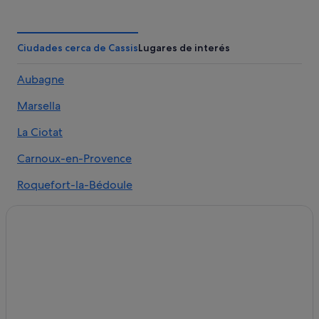
Hoteles con piscina en La Ciotat
Hoteles con casino en La Ciotat
Cassis hoteles
Ciudades cerca de Cassis
Lugares de interés
Carnoux-En-Provence hoteles
Aubagne
Hoteles de golf en La Ciotat
Marsella
Hoteles de 4 estrellas en Cassis
B&B en La Ciotat
La Ciotat
Cabañas en Cassis
Carnoux-en-Provence
Hoteles con bar en Cassis
Roquefort-la-Bédoule
Castillos en Cassis
Hoteles con spa en Cassis
Villas en Cassis
Hoteles con spa en La Ciotat
Apartoteles en La Ciotat
Hoteles de golf en Cassis