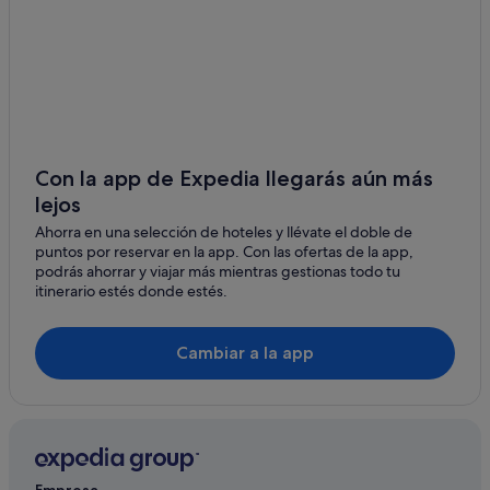
Hoteles para familias en Cassis
Casas de campo en Cassis
Hoteles cerca de Acantilados de Cap Canaille
Albergues en Cassis
Roquefort-La-Bédoule hoteles
Hoteles para familias en La Ciotat
Con la app de Expedia llegarás aún más
lejos
Apartamentos en La Ciotat
Ahorra en una selección de hoteles y llévate el doble de
Relais & Chateaux hoteles en Cassis
puntos por reservar en la app. Con las ofertas de la app,
Best Western hoteles en Cassis
podrás ahorrar y viajar más mientras gestionas todo tu
itinerario estés donde estés.
Alojamientos agroturísticos en Cassis
Casas privadas de vacaciones en La Ciotat
Cambiar a la app
Apartamentos en Cassis
Hoteles de lujo en Cassis
Hoteles románticos en Cassis
Hoteles con wifi en La Ciotat
Empresa