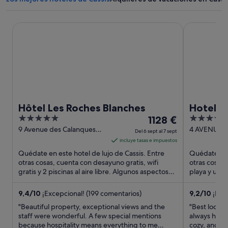
Hôtel Les Roches Blanches
Hotel Liaut
Hôtel Les Roches Blanches
Hotel L
5
El
4
1128 €
out
precio
out
9 Avenue des Calanques
4 AVENUE 
Del 6 sept al 7 sept
Cassis
Cassis PRO
of
es
of
incluye tasas e impuestos
TE D'AZUR
5
de
5
Quédate en este hotel de lujo de Cassis. Entre
Quédate en e
1128 €
otras cosas, cuenta con desayuno gratis, wifi
otras cosas, 
gratis y 2 piscinas al aire libre. Algunos aspectos
por
playa y una 
que los huéspedes ...
turísticas ...
noche
del
9,4
/
10
¡Excepcional! (199 comentarios)
9,2
/
10
¡Impr
6
"Beautiful property, exceptional views and the
"Best locati
sept
staff were wonderful. A few special mentions
always help
because hospitality means everything to me
al
cozy, and lux