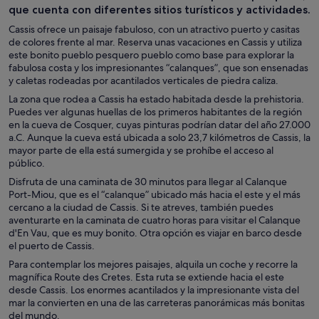
que cuenta con diferentes sitios turísticos y actividades.
Cassis ofrece un paisaje fabuloso, con un atractivo puerto y casitas
de colores frente al mar. Reserva unas vacaciones en Cassis y utiliza
este bonito pueblo pesquero pueblo como base para explorar la
fabulosa costa y los impresionantes “calanques”, que son ensenadas
y caletas rodeadas por acantilados verticales de piedra caliza.
La zona que rodea a Cassis ha estado habitada desde la prehistoria.
Puedes ver algunas huellas de los primeros habitantes de la región
en la cueva de Cosquer, cuyas pinturas podrían datar del año 27.000
a.C. Aunque la cueva está ubicada a solo 23,7 kilómetros de Cassis, la
mayor parte de ella está sumergida y se prohíbe el acceso al
público.
Disfruta de una caminata de 30 minutos para llegar al Calanque
Port-Miou, que es el “calanque” ubicado más hacia el este y el más
cercano a la ciudad de Cassis. Si te atreves, también puedes
aventurarte en la caminata de cuatro horas para visitar el Calanque
d'En Vau, que es muy bonito. Otra opción es viajar en barco desde
el puerto de Cassis.
Para contemplar los mejores paisajes, alquila un coche y recorre la
magnífica Route des Cretes. Esta ruta se extiende hacia el este
desde Cassis. Los enormes acantilados y la impresionante vista del
mar la convierten en una de las carreteras panorámicas más bonitas
del mundo.