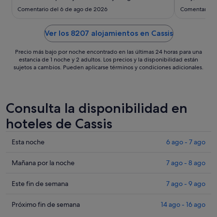
beyond service. Jenna at the front dest,
come to Cass
7
Comentario del 6 de ago de 2026
Comentario d
repeatedly helped me with my unusual requests,
sept
always with a smile and kindness. The concierge
team - every single one of ..."
Ver los 8207 alojamientos en Cassis
Precio más bajo por noche encontrado en las últimas 24 horas para una
estancia de 1 noche y 2 adultos. Los precios y la disponibilidad están
sujetos a cambios. Pueden aplicarse términos y condiciones adicionales.
Consulta la disponibilidad en
hoteles de Cassis
Comprueba
Esta noche
6 ago - 7 ago
los
precios
Comprueba
Mañana por la noche
7 ago - 8 ago
en
los
Cassis
precios
Comprueba
Este fin de semana
7 ago - 9 ago
para
en
los
esta
Cassis
precios
Comprueba
Próximo fin de semana
14 ago - 16 ago
noche,
para
en
los