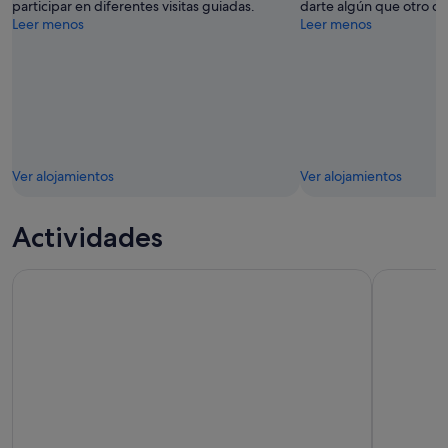
participar en diferentes visitas guiadas.
darte algún que otro ch
Leer menos
Leer menos
Ver alojamientos
Ver alojamientos
Actividades
Marsella: el mejor recorrido a pie de introducción de 2 hora
Marsella: r