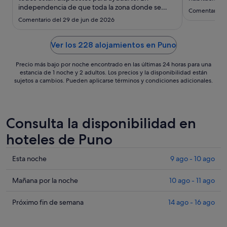
ago
independencia de que toda la zona donde se
al
Comentario de
encuentra el hotel, se quedó sin luz desde las
Comentario del 29 de jun de 2026
17
5:00 de la mañana, el personal se esmeró por
ago
mantenernos cómodos y con un desayuno
adecuado."
Ver los 228 alojamientos en Puno
Precio más bajo por noche encontrado en las últimas 24 horas para una
estancia de 1 noche y 2 adultos. Los precios y la disponibilidad están
sujetos a cambios. Pueden aplicarse términos y condiciones adicionales.
Consulta la disponibilidad en
hoteles de Puno
Comprueba
Esta noche
9 ago - 10 ago
los
precios
Comprueba
Mañana por la noche
10 ago - 11 ago
en
los
Puno
precios
Comprueba
Próximo fin de semana
14 ago - 16 ago
para
en
los
esta
Puno
precios