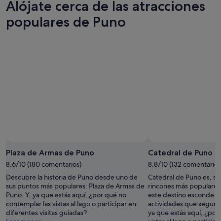
Alójate cerca de las atracciones
noche,
para
en
9
mañana
Puno
populares de Puno
ago
por
para
-
la
el
10
noche,
próximo
ago
10
fin
ago
de
-
semana,
11
14
ago
ago
-
16
ago
Plaza de Armas de Puno
Catedral de Puno
8.6/10 (180 comentarios)
8.8/10 (132 comentarios
Descubre la historia de Puno desde uno de
Catedral de Puno es, si
sus puntos más populares: Plaza de Armas de
rincones más populare
Puno. Y, ya que estás aquí, ¿por qué no
este destino esconde mu
contemplar las vistas al lago o participar en
actividades que seguro
diferentes visitas guiadas?
ya que estás aquí, ¿por