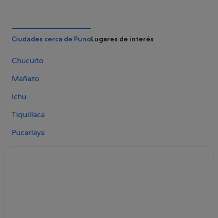
Casas de campo en Puno
Hoteles con bodega en Puno
Hoteles de 3 estrellas en Puno
Ciudades cerca de Puno
Lugares de interés
Camino Real hoteles en Puno
Chucuito
Casas barco en Puno
Mañazo
Hoteles de 4 estrellas en Puno
Puno hoteles
Ichu
Hoteles con wifi en Islas flotantes de los Uros
Tiquillaca
Mañazo hoteles
Pucarlaya
Moteles en Puno
Hoteles en la playa en Puno
Hoteles baratos en Puno
Luquina Chico hoteles
Albergues en Puno
Hoteles boutique en Puno