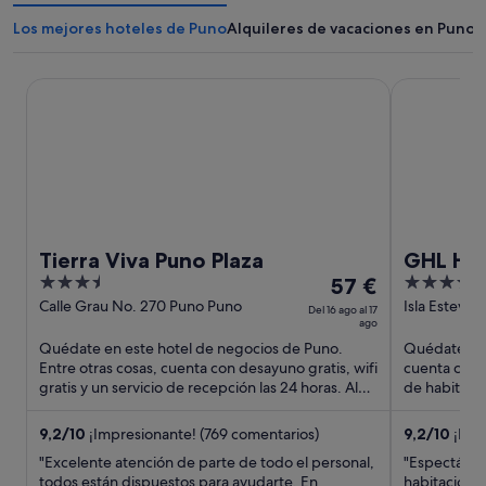
Los mejores hoteles de Puno
Alquileres de vacaciones en Puno
Tierra Viva Puno Plaza
GHL Hotel L
Tierra Viva Puno Plaza
GHL Hot
3.5
El
4
57 €
out
precio
out
Calle Grau No. 270 Puno Puno
Isla Esteve
Del 16 ago al 17
ago
of
es
of
Quédate en este hotel de negocios de Puno.
Quédate en 
5
de
5
Entre otras cosas, cuenta con desayuno gratis, wifi
cuenta con d
57 €
gratis y un servicio de recepción las 24 horas. Algo
de habitaci
por
que los huéspedes ...
destacan en l
noche
9,2
/
10
¡Impresionante! (769 comentarios)
9,2
/
10
¡Impr
del
"Excelente atención de parte de todo el personal,
"Espectácula
16
todos están dispuestos para ayudarte. En
habitaciones,