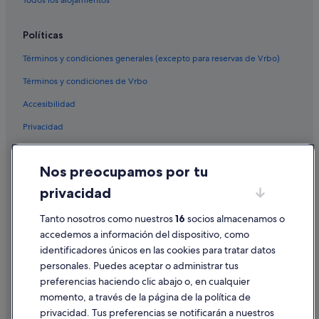
Políticas
Términos y condiciones generales (excepto para reservas de Vrbo)
Términos y condiciones de Vrbo
Accesibilidad
Privacidad
Cookies
Nos preocupamos por tu
Condiciones de uso
privacidad
Información legal/contacto
Pautas sobre el contenido y cómo denunciar contenido
Tanto nosotros como nuestros
16
socios almacenamos o
accedemos a información del dispositivo, como
identificadores únicos en las cookies para tratar datos
Ayuda
personales. Puedes aceptar o administrar tus
Ayuda
preferencias haciendo clic abajo o, en cualquier
momento, a través de la página de la política de
Cancelar un vuelo
privacidad. Tus preferencias se notificarán a nuestros